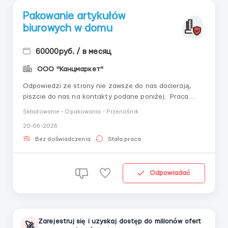
Pakowanie artykułów
biurowych w domu
60000руб. / в месяц
ООО "Канцмаркет"
Odpowiedzi ze strony nie zawsze do nas docierają,
piszcie do nas na kontakty podane poniżej. Praca
polega na pakowaniu artykułów biurowych w domu.
Składowanie - Opakowania - Przenośnik
Wymagania: Odpowiedzialność, sumienność,
20-06-2026
punktualność. Praca niewymagająca specjalnego
przygotowania. Doświadczenie nie jest wymagane.
Bez doświadczenia
Stała praca
Obowiązki: ...
Odpowiadać
Zarejestruj się i uzyskaj dostęp do milionów ofert
🚀