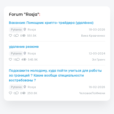
Forum "Rosja"
:
Вакансия: Помощник крипто-трейдера (удалённо)
Pytania
Rosja
18-03-2026
0
0
551.5K
Вика Кравченко
удаление резюме
Pytania
Rosja
12-03-2024
16
4
545.9K
Эл Гринч
Подскажите молодому, куда пойти учиться для работы
за границей ? Какие вообще специальности
востребованы ?
Pytania
Rosja
16-02-2026
0
0
250.6K
ЧеловекПоИмени