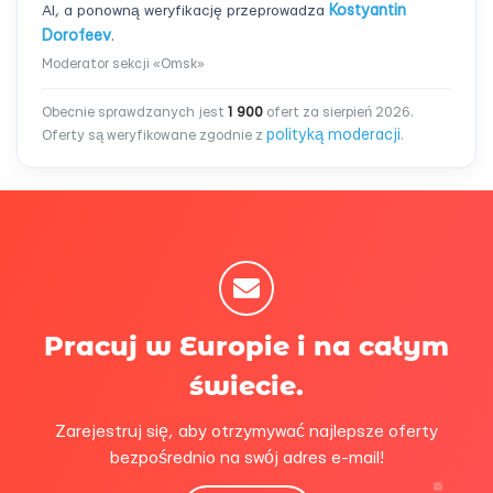
AI, a ponowną weryfikację przeprowadza
Kostyantin
Dorofeev
.
Moderator sekcji «Omsk»
Obecnie sprawdzanych jest
1 900
ofert za sierpień 2026.
polityką moderacji
Oferty są weryfikowane zgodnie z
.
Pracuj w Europie i na całym
świecie.
Zarejestruj się, aby otrzymywać najlepsze oferty
bezpośrednio na swój adres e-mail!