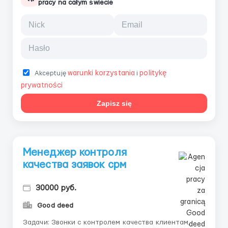
pracy na całym świecie
warunki korzystania
politykę
Akceptuję
i
prywatności
Zapisz się
Менеджер контроля
качества заявок срм
30000 руб.
Good deed
Задачи: Звонки с контролем качества клиентам,