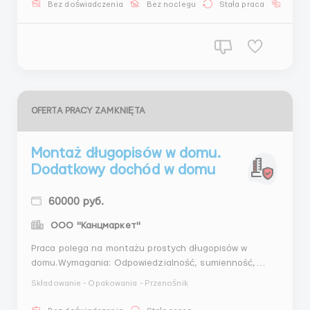
Bez doświadczenia
Bez noclegu
Stała praca
Bez j
...
OFERTA PRACY ZAMKNIĘTA
Montaż długopisów w domu.
Dodatkowy dochód w domu
60000 руб.
ООО "Канцмаркет"
Praca polega na montażu prostych długopisów w
domu.Wymagania: Odpowiedzialność, sumienność,
punktualność.Praca nie wymagająca specjalnego
Składowanie - Opakowania - Przenośnik
przygotowania. Doświadczenie zawodowe nie jest
konieczne.Obowiązki: Montaż prostych długopisów,