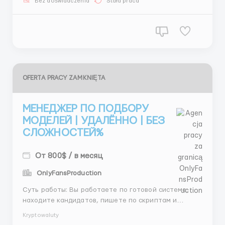
Bez doświadczenia
Stała praca
sortowanie i pakowanie produktów zgodnie z dowodami
dostaw.Prowadz...
OFERTA PRACY ZAMKNIĘTA
МЕНЕДЖЕР ПО ПОДБОРУ
МОДЕЛЕЙ | УДАЛЁННО | БЕЗ
СЛОЖНОСТЕЙ%
От 800$ / в месяц
OnlyFansProduction
Суть работы: Вы работаете по готовой системе:
находите кандидатов, пишете по скриптам и
подключаете их к проекту. Что важно: — не нужно
Kryptowaluty
придумывать тексты — не нужно звонить — не нужно