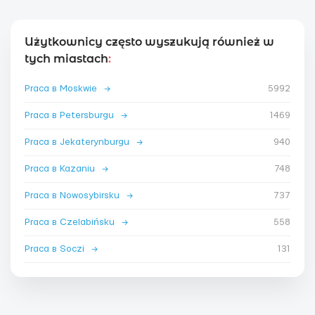
Użytkownicy często wyszukują również w
tych miastach
:
Praca в Moskwie
→
5992
Praca в Petersburgu
→
1469
Praca в Jekaterynburgu
→
940
Praca в Kazaniu
→
748
Praca в Nowosybirsku
→
737
Praca в Czelabińsku
→
558
Praca в Soczi
→
131