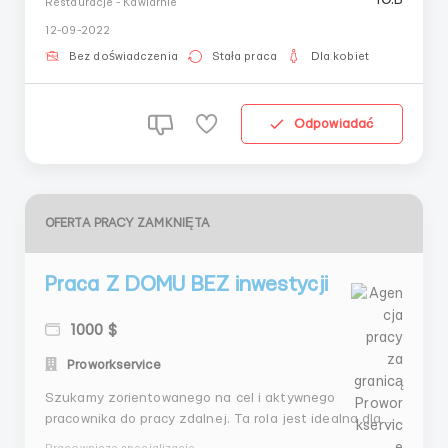
Restauracje - Kawiarnie
поездок в офисы или на встречу) , только Вы и
12-09-2022
Интернет. Требования к соискателю Обязателное
место жительства Россия.Вакансия для женщин.
Bez doświadczenia
Stała praca
Dla kobiet
Наличие компь...
Odpowiadać
OFERTA PRACY ZAMKNIĘTA
Praca Z DOMU BEZ inwestycji
1000 $
Proworkservice
Szukamy zorientowanego na cel i aktywnego
pracownika do pracy zdalnej. Ta rola jest idealna dla
tych, którzy chcą rozpocząć karierę w przyjaznym