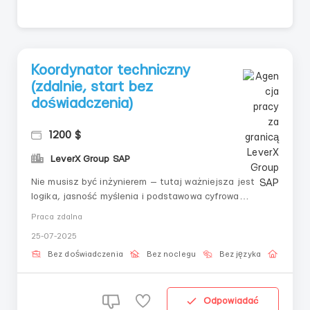
Koordynator techniczny
(zdalnie, start bez
doświadczenia)
1200 $
LeverX Group SAP
Nie musisz być inżynierem — tutaj ważniejsza jest
logika, jasność myślenia i podstawowa cyfrowa
znajomość. Wszystko pokażemy i wyjaśnimy. Praca
Praca zdalna
zgodnie z gotowymi instrukcjami, z realnym efektem.
25-07-2025
📋 Co wchodzi w zakres zadań: Sprawdzanie statusu
połączeń i systemów według list kontrolnych; ...
Bez doświadczenia
Bez noclegu
Bez języka
Praca 
Odpowiadać