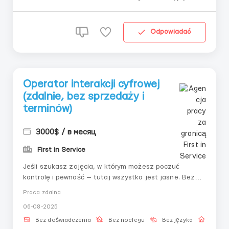
Odpowiadać
Operator interakcji cyfrowej
(zdalnie, bez sprzedaży i
terminów)
3000$ / в месяц
First in Service
Jeśli szukasz zajęcia, w którym możesz poczuć
kontrolę i pewność — tutaj wszystko jest jasne. Bez
niepewności: tylko praca krok po kroku i systematyczne
Praca zdalna
podejście.📌 Co należy robić:– Połączyć się z
06-08-2025
systemem– Postępować zgodnie z instrukcjami–
Wykonywać kroki ręcznie– Po...
Bez doświadczenia
Bez noclegu
Bez języka
Praca 