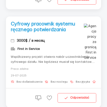
Cyfrowy pracownik systemu
ręcznego potwierdzania
3000$ / в месяц
First in Service
Współczesny projekt otwiera nabór uczestników do
cyfrowego działu. Nie będziesz musiał się kontaktować
z klientami — tylko praca według algorytmu w ramach
Praca zdalna
zabezpieczonego interfejsu. Świetna opcja dla osób,
29-07-2025
które cenią sobie koncentrację i strukturalne podejście.
📌 Obowiązki:– Sprawdzan...
Bez doświadczenia
Bez noclegu
Bez języka
Praca 
Odpowiadać