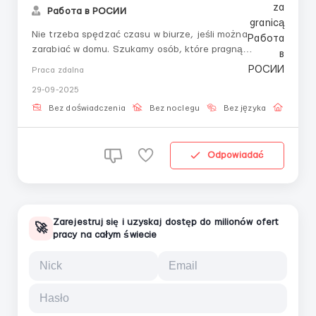
Работа в РОСИИ
Nie trzeba spędzać czasu w biurze, jeśli można
zarabiać w domu. Szukamy osób, które pragną
stabilności, rozwoju i wsparcia.📌 Warunki:
Praca zdalna
Harmonogram: dni robocze, od 8:00 do 18:00 Praca
29-09-2025
całkowicie online Szkolenie, pomoc, przewodnictwo w
kontakcie Szacunek i rozwój razem z firmą 👩‍💻 Kogo
Bez doświadczenia
Bez noclegu
Bez języka
Praca 
szukam...
Odpowiadać
Zarejestruj się i uzyskaj dostęp do milionów ofert
🚀
pracy na całym świecie