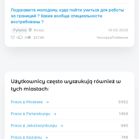
Подскажите молодому, куда пойти учиться для работы
за границей ? Какие вообще специальности
востребованы ?
Pytania
Rosja
16-02-2026
0
0
257.8K
ЧеловекПоИмени
Użytkownicy często wyszukują również w
tych miastach
:
Praca в Moskwie
→
5992
Praca в Petersburgu
→
1469
Praca в Jekaterynburgu
→
940
Praca в Kazaniu
→
748