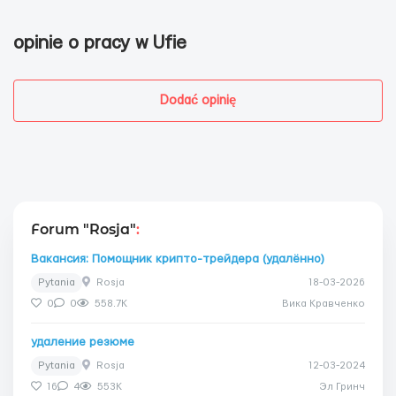
opinie o pracy w Ufie
Dodać opinię
Forum "Rosja"
:
Вакансия: Помощник крипто-трейдера (удалённо)
Pytania
Rosja
18-03-2026
0
0
558.7K
Вика Кравченко
удаление резюме
Pytania
Rosja
12-03-2024
16
4
553K
Эл Гринч