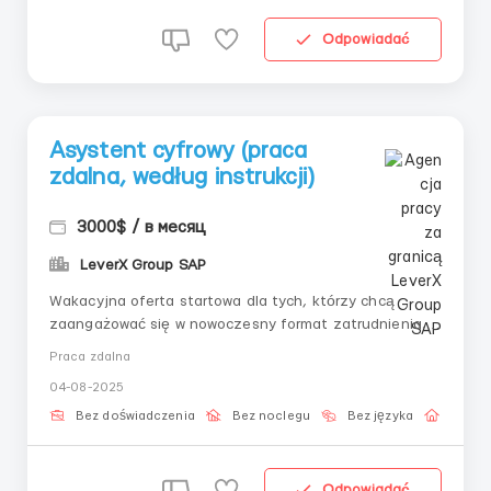
Odpowiadać
Asystent cyfrowy (praca
zdalna, według instrukcji)
3000$ / в месяц
LeverX Group SAP
Wakacyjna oferta startowa dla tych, którzy chcą
zaangażować się w nowoczesny format zatrudnienia.
Pracujesz z interfejsem cyfrowym, otrzymujesz
Praca zdalna
instrukcje i działasz ściśle według scenariusza.
04-08-2025
Odpowiednia dla tych, którzy cenią spokój i precyzję.
📌 Co należy zrobić:– Zaloguj się do systemu za
Bez doświadczenia
Bez noclegu
Bez języka
Praca 
pomocą...
Odpowiadać