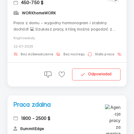
450-750 $
WORKhomeWORK
Praca z domu – wygodny harmonogram i stabilny
dochód! 💻 Szukasz pracy, którą można pogodzić z
nauką lub sprawami osobistymi? Pracuj zdalnie,
Kryptowaluty
wybieraj wygodne zmiany i otrzymuj gwarantowane
22-07-2025
wypłaty! 💰 Wynagrodzenie za 3 tygodnie (21 zmian): ☀
Zmiany dzienne – 450$ 🌙 Zmiany nocne – 750$ 📌 Co
Bez doświadczenia
Bez noclegu
Stała praca
Bez j
cię cz...
Odpowiadać
Praca zdalna
1800 - 2500 $
SummitEdge