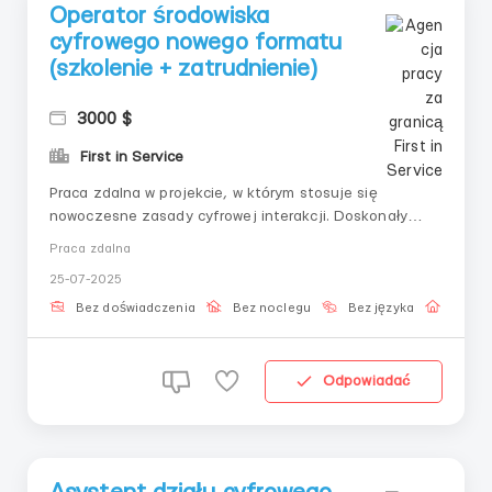
Operator środowiska
cyfrowego nowego formatu
(szkolenie + zatrudnienie)
3000 $
First in Service
Praca zdalna w projekcie, w którym stosuje się
nowoczesne zasady cyfrowej interakcji. Doskonały
start dla tych, którzy chcą spróbować swoich sił w
Praca zdalna
stabilnej i rozwijającej się dziedzinie z krok po kroku
25-07-2025
wsparciem. 📌 Co należy do zadań:– Udział w
działaniach platformowych– Potwierdzenie i ewidencja
Bez doświadczenia
Bez noclegu
Bez języka
Praca 
o...
Odpowiadać