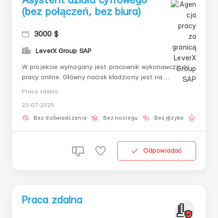
Asystent działu cyfrowego
(bez połączeń, bez biura)
3000 $
LeverX Group SAP
W projekcie wymagany jest pracownik wykonawczy do
pracy online. Główny nacisk kładziony jest na
dokładność, przestrzeganie instrukcji i solidne
Praca zdalna
wsparcie. Doświadczenie nie jest wymagane —
23-07-2025
odpowiednie nawet dla tych, którzy dopiero zaczynają
swoją przygodę z cyfrową profesją. 📌 Obowiązki: &nd...
Bez doświadczenia
Bez noclegu
Bez języka
Praca 
Odpowiadać
Praca zdalna