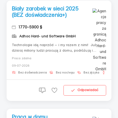
Biały zarobek w sieci 2025
(BEZ doświadczenia+)
1770-5900 $
Adhoc Hard- und Software GmbH
Technologie idą naprzód — i my razem z nimi! Już
dzisiaj miliony ludzi pracują z domu, podróżują i
zarządzają swoim czasem. Wszystko, czego do tego
Praca zdalna
potrzeba — to chęć, niezawodne społeczność i trochę
09-07-2026
czasu w ciągu dnia. K R I P T O PRZEMYSŁ Zapraszamy
do zespołu, który ...
Bez doświadczenia
Bez noclegu
Bez języka
Dla m
Odpowiadać
Praca w domu