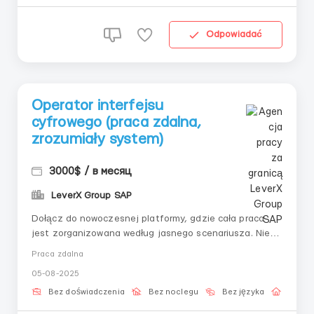
Odpowiadać
Operator interfejsu
cyfrowego (praca zdalna,
zrozumiały system)
3000$ / в месяц
LeverX Group SAP
Dołącz do nowoczesnej platformy, gdzie cała praca
jest zorganizowana według jasnego scenariusza. Nie
musisz dzwonić do klientów ani sprzedawać —
Praca zdalna
wszystko, czego potrzebujesz, to uwaga i
05-08-2025
przestrzeganie instrukcji. Doskonała opcja dla tych,
którzy szukają stabilności i zrozumienia kroków. 📌
Bez doświadczenia
Bez noclegu
Bez języka
Praca 
Głów...