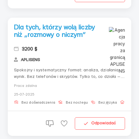
Dla tych, którzy wolą liczby
niż „rozmowy o niczym”
3200 $
APLISENS
Spokojny i systematyczny format: analiza, działania,
wynik. Bez telefonów i skryptów. Tylko to, co działa — i
szkolenie pod to. Idealne dla tych, którzy są zmęczeni
Praca zdalna
„rozmowną” pracą.📌 Idealnie dla:— Introwertów i
25-07-2025
analityków— Byłych księgowych, operatorów,
menedżerów— Wszystki...
Bez doświadczenia
Bez noclegu
Bez języka
Praca 
Odpowiadać