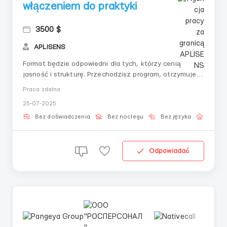
włączeniem do praktyki
3500 $
APLISENS
Format będzie odpowiedni dla tych, którzy cenią
jasność i strukturę. Przechodzisz program, otrzymujesz
narzędzia i uczysz się z nimi pracować w praktyce.
Praca zdalna
Następnie podłączamy cię do platformy i zaczynasz
25-07-2025
stopniowo zarabiać. Wszystko jest już zorganizowane.
💼 Warunki: K — Kurs bez przeciążeni...
Bez doświadczenia
Bez noclegu
Bez języka
Praca 
Odpowiadać