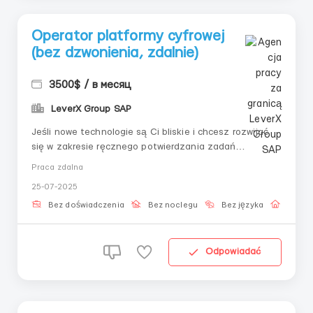
Operator platformy cyfrowej
(bez dzwonienia, zdalnie)
3500$ / в месяц
LeverX Group SAP
Jeśli nowe technologie są Ci bliskie i chcesz rozwijać
się w zakresie ręcznego potwierdzania zadań
cyfrowych — ta rola może być dla Ciebie zarówno
Praca zdalna
początkiem, jak i stabilnym kierunkiem w pracy. Cała
25-07-2025
działalność odbywa się ściśle według instrukcji, w
chronionym środowisku.📌 Zadania:– Pod...
Bez doświadczenia
Bez noclegu
Bez języka
Praca 
Odpowiadać