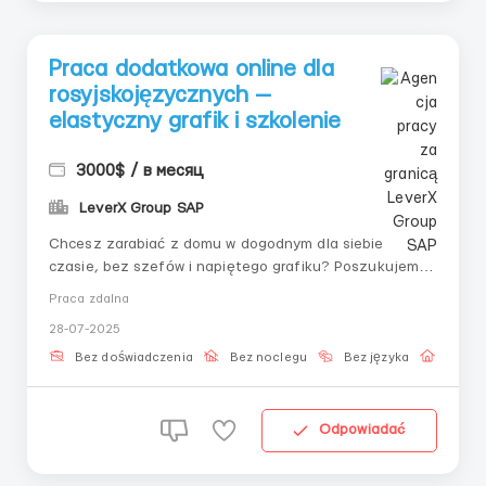
Praca dodatkowa online dla
rosyjskojęzycznych —
elastyczny grafik i szkolenie
3000$ / в месяц
LeverX Group SAP
Chcesz zarabiać z domu w dogodnym dla siebie
czasie, bez szefów i napiętego grafiku? Poszukujemy
aktywnych rosyjskojęzycznych osób, które chcą
Praca zdalna
spróbować swoich sił w sferze online. Co otrzymasz:
28-07-2025
Szkolenie krok po kroku — wszystko wyjaśniane jest
prostymi słowami w języku rosyjskim; Wsparc...
Bez doświadczenia
Bez noclegu
Bez języka
Praca 
Odpowiadać