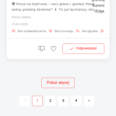
🌍 Praca na telefonie — bez granic i grafiku! Masz
wolną godzinę dziennie? 📱 To już wystarczy, aby
zacząć. Wszystko, czego potrzebujesz — to
Praca zdalna
postępowanie zgodnie z instrukcją krok po kroku i
17-07-2025
pozostawanie w kontakcie. ✨ Co oferujemy: 📌 Mentor
zawsze obok 📌 Elastyczny rytm 📌 Zdalny format...
Bez doświadczenia
Bez noclegu
Bez języka
Praca 
Odpowiadać
Pokaż więcej
<
1
2
3
4
>