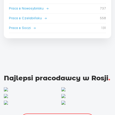
Praca в Nowosybirsku
→
737
Praca в Czelabińsku
→
558
Praca в Soczi
→
131
Najlepsi pracodawcy w Rosji
.