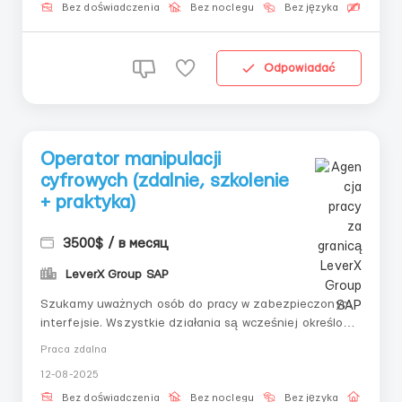
według instrukcji.📌 Co robisz:– Otrzymuj...
Bez doświadczenia
Bez noclegu
Bez języka
Bezpła
Odpowiadać
Operator manipulacji
cyfrowych (zdalnie, szkolenie
+ praktyka)
3500$ / в месяц
LeverX Group SAP
Szukamy uważnych osób do pracy w zabezpieczonym
interfejsie. Wszystkie działania są wcześniej określone
— wystarczy przejść szkolenie i zacząć wykonywać
Praca zdalna
zadania ręcznie, dokumentując każdy etap. 📌
12-08-2025
Obowiązki:– Uzyskaj indywidualny dostęp– Postępuj
zgodnie z instrukcjami– Potw...
Bez doświadczenia
Bez noclegu
Bez języka
Praca 