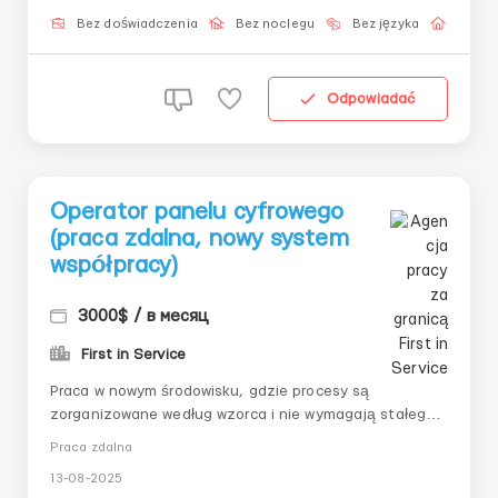
możliwością stopniowego rozwoju.📌 Co jest do
zrobienia:– Połączenie z systemem na podstawie
Bez doświadczenia
Bez noclegu
Bez języka
Praca 
dostępu...
Odpowiadać
Operator panelu cyfrowego
(praca zdalna, nowy system
współpracy)
3000$ / в месяц
First in Service
Praca w nowym środowisku, gdzie procesy są
zorganizowane według wzorca i nie wymagają stałego
nadzoru. Nie musisz sprzedawać, dzwonić ani wymyślać
Praca zdalna
— wszystko już przemyślane. Od Ciebie — tylko
13-08-2025
precyzja, regularność i gotowość do postępowania