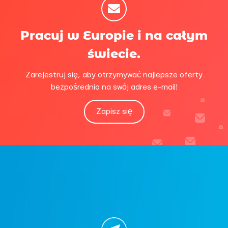
Pracuj w Europie i na całym
świecie.
Zarejestruj się, aby otrzymywać najlepsze oferty
bezpośrednio na swój adres e-mail!
Zapisz się