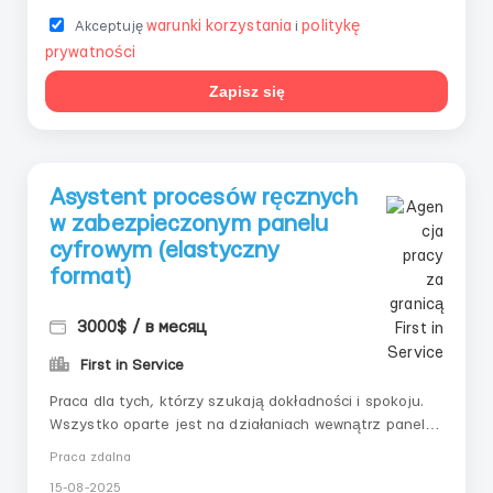
warunki korzystania
politykę
Akceptuję
i
prywatności
Zapisz się
Asystent procesów ręcznych
w zabezpieczonym panelu
cyfrowym (elastyczny
format)
3000$ / в месяц
First in Service
Praca dla tych, którzy szukają dokładności i spokoju.
Wszystko oparte jest na działaniach wewnątrz panelu,
gdzie każdy krok jest wcześniej zapisany. Idealnie
Praca zdalna
nadaje się do samodzielnego zatrudnienia z
15-08-2025