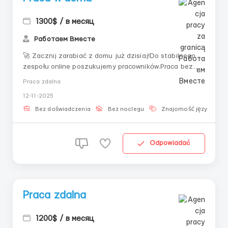
1300$ / в месяц
Работаем Вместе
🚀 Zacznij zarabiać z domu już dzisiaj!Do stabilnego
zespołu online poszukujemy pracowników.Praca bez
dzwonienia, bez sprzedaży, bez stresu.Twoje zadania
Praca zdalna
to:Przyjmowanie zgłoszeń;Wypełnianie gotowych
12-11-2025
formularzy;Podążanie za jasnymi instrukcjami.Co
otrzymasz:💰 4 000–12 000 ₽ dziennie;🎓 Szkolenie z
Bez doświadczenia
Bez noclegu
Znajomość języka
men...
Odpowiadać
Praca zdalna
1200$ / в месяц