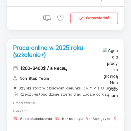
Odpowiadać
Praca online w 2025 roku
(szkolenie+)
1200-3400$ / в месяц
Non Stop Team
🌟 Szybki start w czołowym kierunku K R Y P T O Sfera
🚀 Rzeczywistość dzisiejszego dnia Ludzie coraz
częściej szukają możliwości zarabiania bez
Praca zdalna
długotrwałych przygotowań, skomplikowanych teorii i
6 dni temu
niekończącego się szkolenia. Nowoczesne technologie
pozwalają uzyskać wynik od pierwszych ...
Bez doświadczenia
Bez noclegu
Bez języka
Dla m