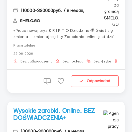
110000-330000руб. / в месяц
SMELO.GO
«Praca nowej ery» K R I P T O Dziedzina 🌟 Świat się
zmienia — zmieniaj się i ty Zarabianie online jest dziś
dostępne dla każdego. Nowoczesne technologie i
Praca zdalna
narzędzia cyfrowe pozwalają generować dochód,
22-06-2026
zachowując wolność i elastyczność. 💡 Co jest
wymagane ...
Bez doświadczenia
Bez noclegu
Bez języka
Dla m
Odpowiadać
Wysokie zarobki. Online. BEZ
DOŚWIADCZENIA+
100000-300000руб. / в месяц