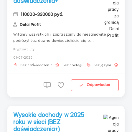
doświadczenia+
110000-330000 руб.
Delai Profit
Witamy wszystkich i zapraszamy do niesamowitej
podróży! Już dawno dowiedzieliście się o
kryptowalutach i ich wpływie na współczesny świat, ale
Kryptowaluty
nie mogliście zrobić pewnego kroku i odkryć dla siebie
01-07-2026
zalet, a co najważniejsze, monetyzować tę dziedzinę
jako główne źródło dochodu? 💡 To więc propozycja...
Bez doświadczenia
Bez noclegu
Bez języka
Praca 
Odpowiadać
Wysokie dochody w 2025
roku w sieci (BEZ
doświadczenia+)