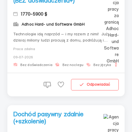
(BEZ doświadczenia+)
1770-5900 $
Adhoc Hard- und Software GmbH
Technologie idą naprzód — i my razem z nimi! Już
dzisiaj miliony ludzi pracują z domu, podróżują i
zarządzają swoim czasem. Wszystko, czego do tego
Praca zdalna
potrzeba — to chęć, niezawodne społeczność i trochę
09-07-2026
czasu w ciągu dnia. K R I P T O PRZEMYSŁ Zapraszamy
do zespołu, który ...
Bez doświadczenia
Bez noclegu
Bez języka
Dla m
Odpowiadać
Dochód pasywny zdalnie
(+szkolenie)