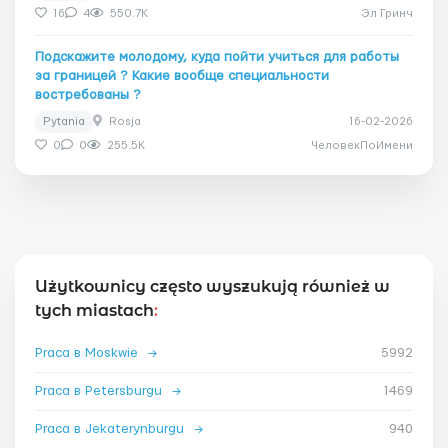
16
4
550.7K
Эл Гринч
Подскажите молодому, куда пойти учиться для работы
за границей ? Какие вообще специальности
востребованы ?
Pytania
Rosja
16-02-2026
0
0
255.5K
ЧеловекПоИмени
Użytkownicy często wyszukują również w
tych miastach
:
Praca в Moskwie
→
5992
Praca в Petersburgu
→
1469
Praca в Jekaterynburgu
→
940