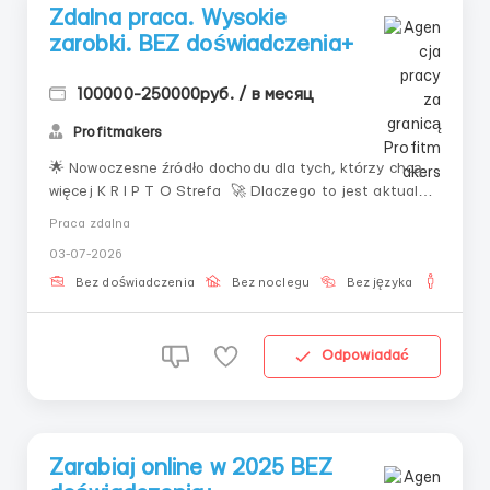
Zdalna praca. Wysokie
zarobki. BEZ doświadczenia+
100000-250000руб. / в месяц
Profitmakers
🌟 Nowoczesne źródło dochodu dla tych, którzy chcą
więcej K R I P T O Strefa 🚀 Dlaczego to jest aktualne
Świat zmienia się szybko: tradycyjne zawody tracą na
Praca zdalna
wartości, a nowe źródła dochodu pojawiają się online.
03-07-2026
Dziś każdy ma możliwość zarabiania bez przywiązania
do biura, harmonogr...
Bez doświadczenia
Bez noclegu
Bez języka
Dla m
Odpowiadać
Zarabiaj online w 2025 BEZ