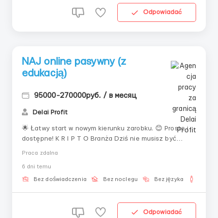
Odpowiadać
NAJ online pasywny (z
edukacją)
95000-270000руб. / в месяц
Delai Profit
🌟 Łatwy start w nowym kierunku zarobku. 😊 Proste i
dostępne! K R I P T O Branża Dziś nie musisz być
ekspertem, aby zarabiać tutaj online. Wystarczy chęć
Praca zdalna
do rozwoju i kilka godzin wolnego czasu. Resztę:
6 dni temu
szkolenie, narzędzia i wsparcie — otrzymasz od nas. 💡
Dla kogo 🙌 Dla początkujących, którzy chcą ...
Bez doświadczenia
Bez noclegu
Bez języka
Dla m
Odpowiadać