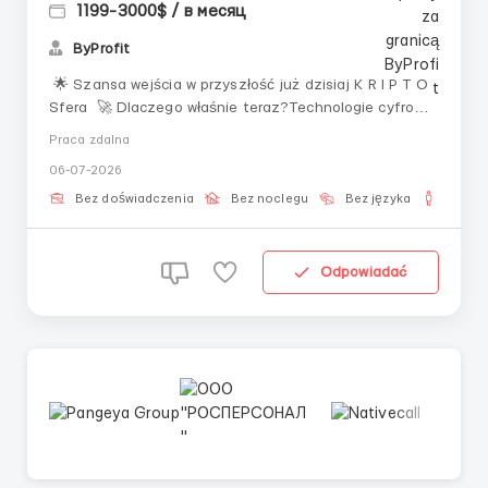
1199-3000$ / в месяц
ByProfit
🌟 Szansa wejścia w przyszłość już dzisiaj K R I P T O
Sfera 🚀 Dlaczego właśnie teraz?Technologie cyfrowe
rozwijają się szybciej niż cokolwiek innego w świecie
Praca zdalna
finansów. To, co jeszcze wczoraj wydawało się
06-07-2026
„eksperymentem”, dziś kształtuje gospodarkę
przyszłości.I co najważniejsze — ta sfe...
Bez doświadczenia
Bez noclegu
Bez języka
Dla m
Odpowiadać