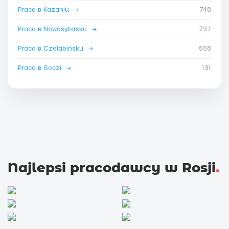
Praca в Kazaniu
→
748
Praca в Nowosybirsku
→
737
Praca в Czelabińsku
→
558
Praca в Soczi
→
131
Najlepsi pracodawcy w Rosji
.