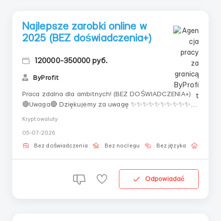
Najlepsze zarobki online w
2025 (BEZ doświadczenia+)
120000-350000 руб.
ByProfit
Praca zdalna dla ambitnych! (BEZ DOŚWIADCZENIA+)
🔴Uwaga🔴 Dziękujemy za uwagę ✨✨✨✨✨✨✨✨✨✨
"Teraz opowiem, jak zarobiłem milion rubli na arbitrażu
Kryptowaluty
z 10$, pracując 2 minuty w tygodniu, kupiłem sobie
05-07-2026
ferrari, a potem wykupiłem fabrykę, no i w ogóle jestem
do przodu, a wy jesteście w tyle, ALE jest ...
Bez doświadczenia
Bez noclegu
Bez języka
Praca 
Odpowiadać