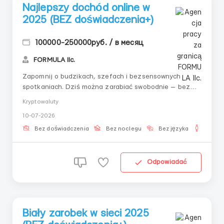
Najlepszy dochód online w
2025 (BEZ doświadczenia+)
100000-250000руб. / в месяц
FORMULA llc.
Zapomnij o budzikach, szefach i bezsensownych
spotkaniach. Dziś można zarabiać swobodnie — bez
biura, z laptopem lub telefonem, poświęcając zaledwie
Kryptowaluty
kilka godzin dziennie. Oferujemy ci możliwość stania
10-07-2026
się częścią nowego formatu życia, gdzie zarobek — to
nie praca, a wynik właściwego wyb...
Bez doświadczenia
Bez noclegu
Bez języka
Dla m
Odpowiadać
Biały zarobek w sieci 2025