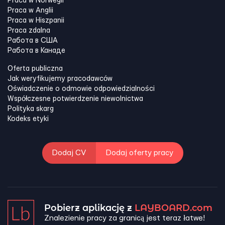
Praca w Norwegii
Praca w Anglii
Praca w Hiszpanii
Praca zdalna
Работа в США
Работа в Канадe
Oferta publiczna
Jak weryfikujemy pracodawców
Oświadczenie o odmowie odpowiedzialności
Współczesne potwierdzenie niewolnictwa
Polityka skarg
Kodeks etyki
Dodaj CV
Dodaj oferty pracy
Pobierz aplikację z
LAYBOARD.com
Znalezienie pracy za granicą jest teraz łatwe!