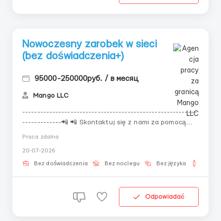
Nowoczesny zarobek w sieci
(bez doświadczenia+)
95000-250000руб. / в месяц
Mango LLC
----------------------------------------------------------
-------------📲 📲 Skontaktuj się z nami za pomocą
poniższych danych kontaktowych!📲 📲 Odpowiedzi na
Praca zdalna
stronie przetwarzane są z opóźnieniem!----------------
20-07-2026
-------------------------------------------------------
Dzisiaj nawet osoba bez doświadcze...
Bez doświadczenia
Bez noclegu
Bez języka
Dla m
Odpowiadać