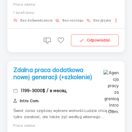
zmieniają rynek każdego dnia. Dziś ważne jest, aby nie
Praca zdalna
przegapić momentu i być na bieżąco z nowymi
1 dzień temu
możliwościami, które pozwalają zarabiać godziwie,
nawet bez doświadczenia i wiedzy technicznej.
Bez doświadczenia
Bez noclegu
Bez języka
Dla m
Wszystko, czego...
Odpowiadać
Zdalna praca dodatkowa
nowej generacji (+szkolenie)
1199-3000$ / в месяц
Intro Com.
Świat coraz częściej wybiera wolność.Ludzie chcą nie
tylko zarabiać, ale także żyć według własnego
harmonogramu, podróżować i być niezależnymi.
Praca zdalna
Dlatego praca zdalna to główny trend ostatnich lat.