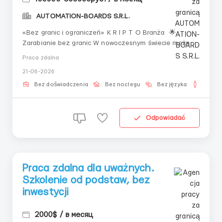
AUTOMATION-BOARDS S.R.L.
«Bez granic i ograniczeń» K R I P T O Branża 🌟
Zarabianie bez granic W nowoczesnym świecie można
zarabiać nie wychodząc z domu, podróżując lub będąc
Praca zdalna
za granicą. Wszystko, czego potrzeba — to internet i
21-06-2026
chęć rozwijania się. 💡 Co trzeba Telefon lub
komput...
Bez doświadczenia
Bez noclegu
Bez języka
Dla m
Odpowiadać
Praca zdalna dla uważnych.
Szkolenie od podstaw, bez
inwestycji
2000$ / в месяц