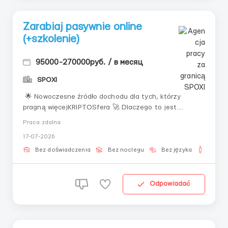
Zarabiaj pasywnie online
(+szkolenie)
95000-270000руб. / в месяц
SPOXI
🌟 Nowoczesne źródło dochodu dla tych, którzy
pragną więcejKRIPTOSfera 🚀 Dlaczego to jest
aktualneŚwiat zmienia się szybko: tradycyjne zawody
Praca zdalna
tracą wartość, a nowe źródła dochodu pojawiają się w
17-07-2026
internecie. Dziś każdy ma możliwość zarabiania bez
przywiązania do biura, grafiku, a nawet miej...
Bez doświadczenia
Bez noclegu
Bez języka
Dla m
Odpowiadać