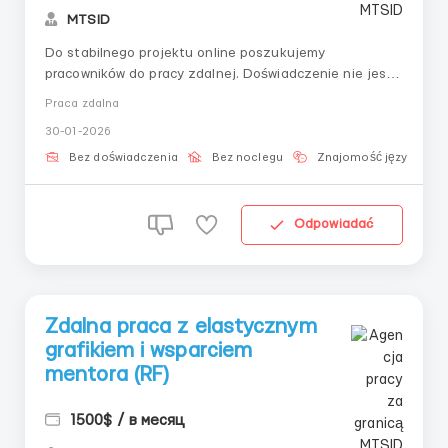
MTSID
Do stabilnego projektu online poszukujemy
pracowników do pracy zdalnej. Doświadczenie nie jest
wymagane — wszystko wyjaśniamy krok po kroku, od
Praca zdalna
Ciebie potrzeba tylko chęci i odpowiedzialności. Praca
30-01-2026
polega na sprawdzaniu wniosków i prowadzeniu
korespondencji według szablonów. Nie ma telefonów,
Bez doświadczenia
Bez noclegu
Znajomość języka
sprz...
Odpowiadać
Zdalna praca z elastycznym
grafikiem i wsparciem
mentora (RF)
1500$ / в месяц