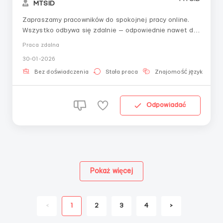
MTSID
Zapraszamy pracowników do spokojnej pracy online.
Wszystko odbywa się zdalnie — odpowiednie nawet dla
początkujących bez doświadczenia.Wymagana jest
Praca zdalna
uwaga, dyscyplina i stabilne połączenie internetowe.
30-01-2026
Zadania obejmują:— Odbiór i przetwarzanie zgłoszeń
przychodzących— Korespondencj...
Bez doświadczenia
Stała praca
Znajomość języka
Odpowiadać
Pokaż więcej
<
1
2
3
4
>