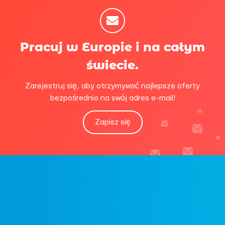
Pracuj w Europie i na całym
świecie.
Zarejestruj się, aby otrzymywać najlepsze oferty
bezpośrednio na swój adres e-mail!
Zapisz się