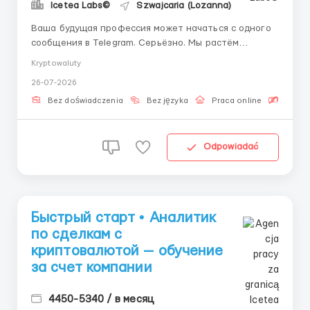
Icetea Labs©
Szwajcaria (Lozanna)
Ваша будущая профессия может начаться с одного
сообщения в Telegram. Серьёзно. Мы растём
быстрее рынка и набираем людей, которые хотят
Kryptowaluty
расти вместе с нами. У Вас есть амбиции? Нам по
26-07-2026
пути. Технологии + финансы: Современные
финансовые площадки работают на стыке
Bez doświadczenia
Bez języka
Praca online
Bezpła
технологий и финансов. Операционный ...
Odpowiadać
Быстрый старт • Аналитик
по сделкам с
криптовалютой — обучение
за счет компании
4450-5340 / в месяц