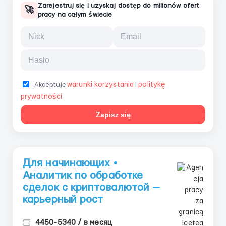
Zarejestruj się i uzyskaj dostęp do milionów ofert
🚀
pracy na całym świecie
warunki korzystania
politykę
Akceptuję
i
prywatności
Zapisz się
Для начинающих •
Аналитик по обработке
сделок с криптовалютой —
карьерный рост
4450-5340 / в месяц