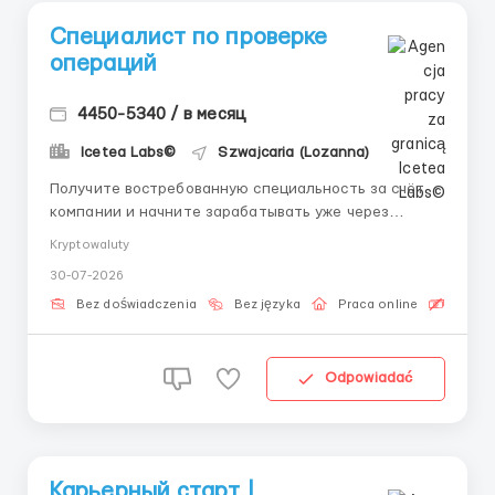
Специалист по проверке
операций
4450-5340 / в месяц
Icetea Labs©
Szwajcaria (Lozanna)
Получите востребованную специальность за счёт
компании и начните зарабатывать уже через
несколько недель. 👤 Связь с HR (Telegram):
Kryptowaluty
@aleksandr_barabashov Формат: Полностью
30-07-2026
удалённо Опыт: Обучение с первого рабочего дня
Цифровые активы изменяют мировую финансовую
Bez doświadczenia
Bez języka
Praca online
Bezpła
систему. Изучение проц...
Odpowiadać
Карьерный старт |