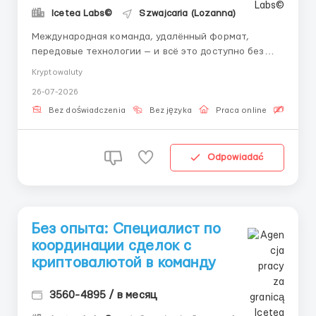
Icetea Labs©
Szwajcaria (Lozanna)
Международная команда, удалённый формат,
передовые технологии — и всё это доступно без
опыта работы. Если Вы хоть раз задумывались о
Kryptowaluty
карьере в финтехе — сейчас лучший момент для
26-07-2026
старта, и мы поможем Вам сделать этот шаг.
Технологии + финансы: Современные финансовые
Bez doświadczenia
Bez języka
Praca online
Bezpła
площадки работают н...
Odpowiadać
Без опыта: Специалист по
координации сделок с
криптовалютой в команду
3560-4895 / в месяц