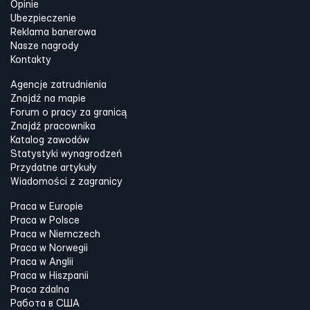
Opinie
Ubezpieczenie
Reklama banerowa
Nasze nagrody
Kontakty
Agencje zatrudnienia
Znajdź na mapie
Forum o pracy za granicą
Znajdź pracownika
Katalog zawodów
Statystyki wynagrodzeń
Przydatne artykuły
Wiadomości z zagranicy
Praca w Europie
Praca w Polsce
Praca w Niemczech
Praca w Norwegii
Praca w Anglii
Praca w Hiszpanii
Praca zdalna
Работа в США