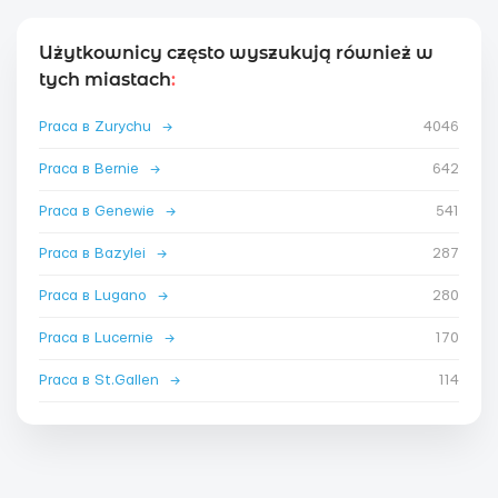
Użytkownicy często wyszukują również w
tych miastach
:
Praca в Zurychu
→
4046
Praca в Bernie
→
642
Praca в Genewie
→
541
Praca в Bazylei
→
287
Praca в Lugano
→
280
Praca в Lucernie
→
170
Praca в St.Gallen
→
114