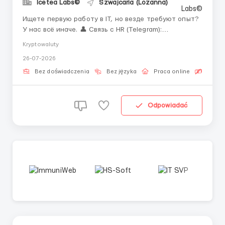
Icetea Labs©
Szwajcaria (Lozanna)
Ищете первую работу в IT, но везде требуют опыт?
У нас всё иначе. 👤 Связь с HR (Telegram):
@ELiza_harisova Трейдеры принимают решения, но
Kryptowaluty
именно операционные специалисты контролируют,
26-07-2026
чтобы каждая сделка прошла без ошибок. Без них
невозможна стабильная работа ни одной биржевой
Bez doświadczenia
Bez języka
Praca online
Bezpła
платформы. Ic...
Odpowiadać