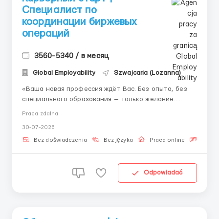
Специалист по
координации биржевых
операций
3560-5340 / в месяц
Global Employability
Szwajcaria (Lozanna)
«Ваша новая профессия ждёт Вас. Без опыта, без
специального образования — только желание
развиваться.» 👤 Связь с HR (Telegram):
Praca zdalna
@Vitaliy_Onosov_HR Когда трейдер нажимает
30-07-2026
кнопку «Купить», запускается сложный процесс:
проверка параметров, маршрутизация ордера,
Bez doświadczenia
Bez języka
Praca online
Bezpła
контр...
Odpowiadać