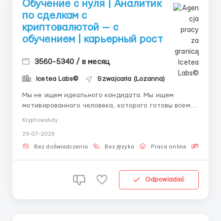
Обучение с нуля | Аналитик
по сделкам с
криптовалютой — с
обучением | карьерный рост
3560-5340 / в месяц
Icetea Labs©
Szwajcaria (Lozanna)
Мы не ищем идеального кандидата. Мы ищем
мотивированного человека, которого готовы всему
научить. Хотите разобраться, как устроены
Kryptowaluty
цифровые финансы изнутри? Мы дадим Вам эту
29-07-2026
возможность. Рост рынка: Объём торгов на
криптовалютных биржах растёт каждый квартал.
Bez doświadczenia
Bez języka
Praca online
Bezpła
Для обработки миллионов ежедневных оп...
Odpowiadać