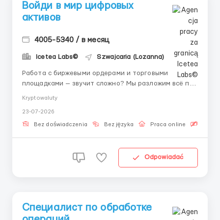
Войди в мир цифровых
активов
4005-5340 / в месяц
Icetea Labs©
Szwajcaria (Lozanna)
Работа с биржевыми ордерами и торговыми
площадками — звучит сложно? Мы разложим всё по
полочкам. 👤 Связь с HR (Telegram): @Roksana_B_HR
Kryptowaluty
Операционная поддержка транзакционных потоков
23-07-2026
— это нервная система любой цифровой
платформы. Любой перевод, обмен или закрытие
Bez doświadczenia
Bez języka
Praca online
Bezpła
ордера требуют мгн...
Odpowiadać
Специалист по обработке
операций