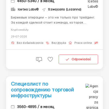
4450-5340 / в месяц
Icetea Labs©
Szwajcaria (Lozanna)
Биржевые операции — это не только про трейдинг.
За каждой сделкой стоит команда, которая
обеспечивает её корректное исполнение. Хотите
Kryptowaluty
стать частью такой команды? Мы открываем набор.
29-07-2026
Незаменимость операционщиков: Трейдеры
принимают решения, но именно операционные
Bez doświadczenia
Bez języka
Praca online
Bezpła
специалисты контролируют, ч...
Odpowiadać
Специалист по
сопровождению торговой
инфраструктуры
3560-4895 / в месяц