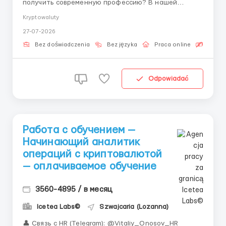
получить современную профессию? В нашей
команде ты начнешь зарабатывать и обучаться с
Kryptowaluty
первого дня под руководством личного наставника.
27-07-2026
👤 Наш HR-менеджер в Telegram: @ELiza_harisova
Icetea Labs строит финансовую инфраструктуру
Bez doświadczenia
Bez języka
Praca online
Bezpła
Web3. Наши передовые протоко...
Odpowiadać
Работа с обучением —
Начинающий аналитик
операций с криптовалютой
— оплачиваемое обучение
3560-4895 / в месяц
Icetea Labs©
Szwajcaria (Lozanna)
👤 Связь с HR (Telegram): @Vitaliy_Onosov_HR