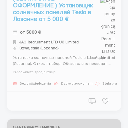
ОФОРМЛЕНИЕ ) Установщик
солнечных панелей Tesla в
Лозанне от 5 000 €
от 5000 €
JAC Recruitment LTD UK Limited
Szwajcaria (Lozanna)
Установка солнечных панелей Tesla в Швейцарии
(Лозанна). Открыт набор. Обязательно проводят
инструктаж и показывают рабочее место.
Pracownicze specjalizacje
Требования: - Мужчины от 18 до 60 лет; - Знания
языка не требуется; - Опыт работы желаетелен. Те
Bez doświadczenia
Z zakwaterowaniem
Stała praca
кто без опыта работы проходят обучение и
приобретают профессиональн...
OFERTA PRACY ZAMKNIĘTA