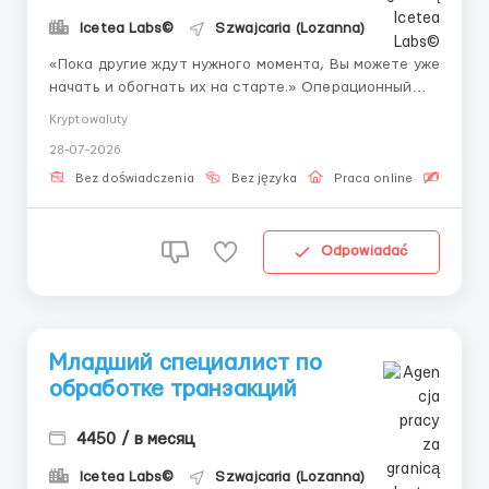
Icetea Labs©
Szwajcaria (Lozanna)
«Пока другие ждут нужного момента, Вы можете уже
начать и обогнать их на старте.» Операционный
отдел обеспечивают устойчивость всех сервисов
Kryptowaluty
компании. Именно здесь аккумулируются главные
28-07-2026
рабочие процессы и формируется понимание
бизнеса в целом. Icetea Labs открывает вакансию
Bez doświadczenia
Bez języka
Praca online
Bezpła
Специа...
Odpowiadać
Младший специалист по
обработке транзакций
4450 / в месяц
Icetea Labs©
Szwajcaria (Lozanna)