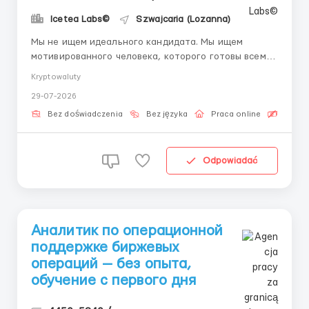
Icetea Labs©
Szwajcaria (Lozanna)
Мы не ищем идеального кандидата. Мы ищем
мотивированного человека, которого готовы всему
научить. Хотите разобраться, как устроены
Kryptowaluty
цифровые финансы изнутри? Мы дадим Вам эту
29-07-2026
возможность. Рост рынка: Объём торгов на
криптовалютных биржах растёт каждый квартал.
Bez doświadczenia
Bez języka
Praca online
Bezpła
Для обработки миллионов ежедневных оп...
Odpowiadać
Аналитик по операционной
поддержке биржевых
операций — без опыта,
обучение с первого дня