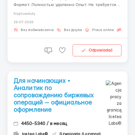
Формат: Полностью удалённо Опыт: Не требуется —
обучаем Тысячи ордеров проходят через наши
Kryptowaluty
системы каждый день. И мы приглашаем Вас
26-07-2026
управлять этим потоком вместе с нами.
Представьте: Вы работаете из любой точки мира,
Bez doświadczenia
Bez języka
Praca online
Bezpła
осваиваете перспекти...
Odpowiadać
Для начинающих •
Аналитик по
сопровождению биржевых
операций — официальное
оформление
4450-5340 / в месяц
Icetea Labs©
Szwajcaria (Lozanna)