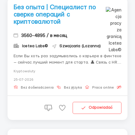
Без опыта | Специалист по
сверке операций с
криптовалютой
3560-4895 / в месяц
Icetea Labs©
Szwajcaria (Lozanna)
Если Вы хоть раз задумывались о карьере в финтехе
— сейчас лучший момент для старта. 👤 Связь с HR
(Telegram): @Vitaliy_Onosov_HR Современные
Kryptowaluty
финансовые площадки работают на стыке
25-07-2026
технологий и финансов. Операционный специалист
— это человек, который понимает и то, и другое.
Bez doświadczenia
Bez języka
Praca online
Bezpła
Эта пози...
Odpowiadać