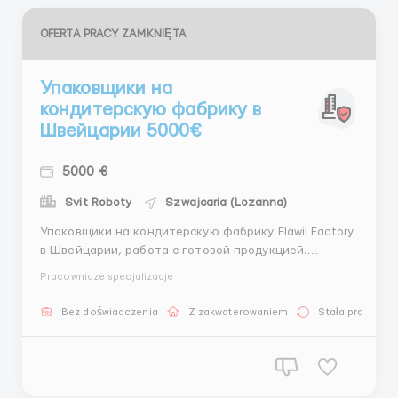
OFERTA PRACY ZAMKNIĘTA
Упаковщики на
кондитерскую фабрику в
Швейцарии 5000€
5000 €
Svit Roboty
Szwajcaria (Lozanna)
Упаковщики на кондитерскую фабрику Flawil Factory
в Швейцарии, работа с готовой продукцией.
Заработная плата: Ставка за час - 18.2 евро в час.
Pracownicze specjalizacje
График работы: 5-6 дней рабочих + 1 выходной
можно работать на выбор; Дополнительные часы по
Bez doświadczenia
Z zakwaterowaniem
Stała praca
желанию; Каждые 2 часа есть перерыв ...