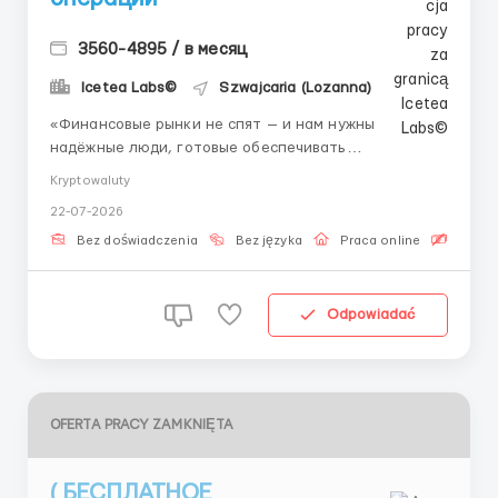
3560-4895 / в месяц
Icetea Labs©
Szwajcaria (Lozanna)
«Финансовые рынки не спят — и нам нужны
надёжные люди, готовые обеспечивать
бесперебойную работу торговых систем.»
Kryptowaluty
Финансовые операции требуют предельной
22-07-2026
точности и понимания контекста. В финтехе такие
специалисты ценятся очень высоко, а обучение в
Bez doświadczenia
Bez języka
Praca online
Bezpła
сильной команде делает вас экс...
Odpowiadać
OFERTA PRACY ZAMKNIĘTA
( БЕСПЛАТНОЕ