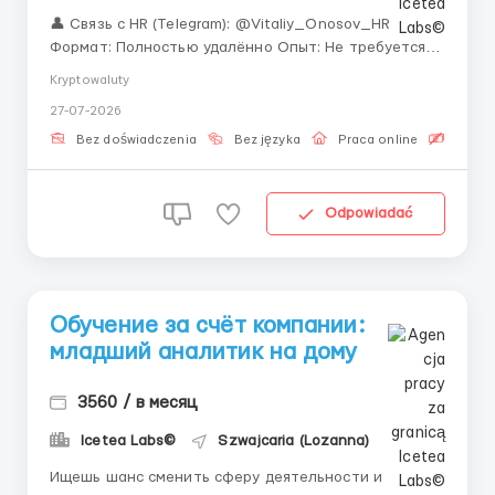
👤 Связь с HR (Telegram): @Vitaliy_Onosov_HR
Формат: Полностью удалённо Опыт: Не требуется
(обучаем) Компания Icetea Labs делает
Kryptowaluty
децентрализованные финансы прозрачными для
27-07-2026
розничных трейдеров, ежедневно обрабатывая
огромные объемы данных. Наша команда растет, и
Bez doświadczenia
Bez języka
Praca online
Bezpła
мы открываем вакансию Спец...
Odpowiadać
Обучение за счёт компании:
младший аналитик на дому
3560 / в месяц
Icetea Labs©
Szwajcaria (Lozanna)
Ищешь шанс сменить сферу деятельности и