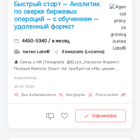
Быстрый старт — Аналитик
по сверке биржевых
операций — с обучением —
удаленный формат
4450-5340 / в месяц
Icetea Labs©
Szwajcaria (Lozanna)
👤 Связь с HR (Telegram): @ELiza_harisova Формат:
Полный Remote Опыт: Не требуется «Мы ценим
потенциал выше опыта. Если Вы готовы
Kryptowaluty
вкладываться в своё развитие — мы готовы
25-07-2026
инвестировать в Вас.» Современные финансовые
площадки работают на стыке технологий и
Bez doświadczenia
Bez języka
Praca online
Bezpła
финансов. О...
Odpowiadać