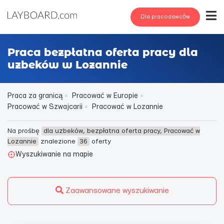
Dla pracodawców
Praca bezpłatna oferta pracy dla
uzbeków w Lozannie
Praca za granicą
Pracować w Europie
Pracować w Szwajcarii
Pracować w Lozannie
Na prośbę
dla uzbeków, bezpłatna oferta pracy, Pracować w
Lozannie
znalezione
36
oferty
Wyszukiwanie na mapie
Zaawansowane wyszukiwanie