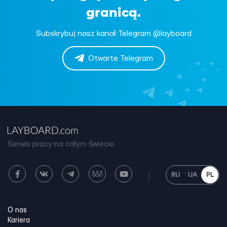
granicą.
Subskrybuj nasz kanał Telegram @layboard
Otwarte Telegram
Serwis pracy na całym świecie.
RU
UA
PL
O nas
Kariera