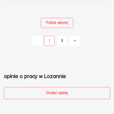
Pokaż więcej
<
1
2
>
opinie o pracy w Lozannie
Dodać opinię