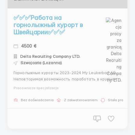
✅✅✅Работа на
горнолыжный курорт в
Швейцарии✅✅✅
4500 €
Delta Recruiting Company LTD.
Szwajcaria (Lozanna)
Горнолыжные курорты 2023-2024 My Leukerbad AG
Неповторимая возможность поработать в крупном
отеле, с беплатным проживанием в комнатах по 2
Pracownicze specjalizacje
человека и 2-х разовым питание Описание
вакансии: работа в ресторане крупного отеля как
Bez doświadczenia
Z zakwaterowaniem
Stała praca
помощник по кухне рабочий в отеле и на
территории горничные санте...