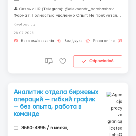
👤 Связь с HR (Telegram): @aleksandr_barabashov
Формат: Полностью удалённо Опыт: Не требуется —
обучаем Ищете первую работу в IT, но везде
Kryptowaluty
требуют опыт? У нас всё иначе. Финтех — одна из
26-07-2026
самых быстрорастущих отраслей десятилетия, и мы
приглашаем Вас стать её частью. Мы не ище...
Bez doświadczenia
Bez języka
Praca online
Bezpła
Odpowiadać
Аналитик отдела биржевых
операций — гибкий график
— без опыта, работа в
команде
3560-4895 / в месяц