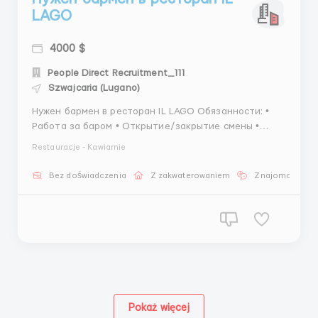
LAGO
4000 $
People Direct Recruitment_111
Szwajcaria (Lugano)
Нужен бармен в ресторан IL LAGO Обязанности: •
Работа за баром • Открытие/закрытие смены •
Содержание в чистоте рабочего места • Создание
Restauracje - Kawiarnie
дружелюбной атмосферы • Поддержание
жизнедеятельности бара • Обязательно нужно
Bez doświadczenia
Z zakwaterowaniem
Znajomość jęz
разговаривать на одном языке С1 (немецк...
Pokaż więcej