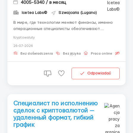
4005-5340 / в месяц
Icetea Labs©
Szwajcaria (Lugano)
В мире, где технологии меняют финансы, именно
операционные специалисты обеспечивают
стабильность биржевых процессов. Устали от
Kryptowaluty
однотипных вакансий с нереальными
26-07-2026
требованиями? Мы предлагаем реальный старт.
Незаменимость операционщиков: Трейдеры
Bez doświadczenia
Bez języka
Praca online
Bezpła
принимают решения, но именно операционные
специалисты...
Odpowiadać
Специалист по исполнению
сделок с криптовалютой —
удаленный формат, гибкий
график