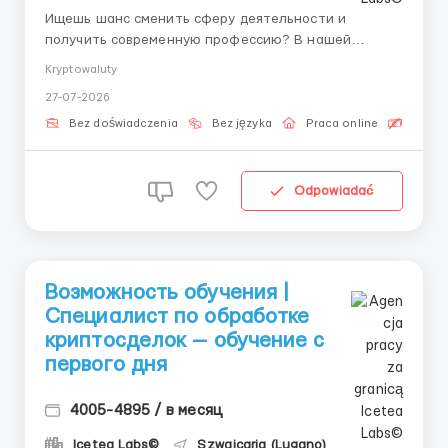
Ищешь шанс сменить сферу деятельности и
получить современную профессию? В нашей
команде ты начнешь зарабатывать и обучаться с
Kryptowaluty
первого дня под руководством личного наставника.
27-07-2026
👤 Наш HR-менеджер в Telegram: @ELiza_harisova
Icetea Labs строит финансовую инфраструктуру
Bez doświadczenia
Bez języka
Praca online
Bezpła
Web3. Наши передовые протоко...
Odpowiadać
Возможность обучения |
Специалист по обработке
криптосделок — обучение с
первого дня
4005-4895 / в месяц
Icetea Labs©
Szwajcaria (Lugano)