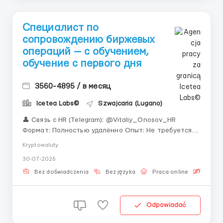
Специалист по
сопровождению биржевых
операций — с обучением,
обучение с первого дня
3560-4895 / в месяц
Icetea Labs©
Szwajcaria (Lugano)
👤 Связь с HR (Telegram): @Vitaliy_Onosov_HR
Формат: Полностью удалённо Опыт: Не требуется —
обучаем Мы построили систему обучения, которая
Kryptowaluty
позволяет стать профессионалом за несколько
30-07-2026
недель. Криптовалюты — это не хайп, а новая
реальность финансов. Присоединяйтесь к тем, кто
Bez doświadczenia
Bez języka
Praca online
Bezpła
...
Odpowiadać