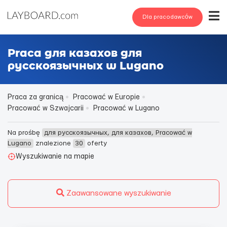
Dla pracodawców
Praca для казахов для
русскоязычных w Lugano
Praca za granicą
Pracować w Europie
Pracować w Szwajcarii
Pracować w Lugano
Na prośbę
для русскоязычных, для казахов, Pracować w
Lugano
znalezione
30
oferty
Wyszukiwanie na mapie
Zaawansowane wyszukiwanie