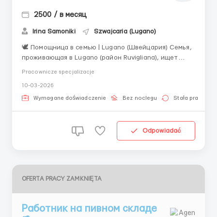
2500 / в месяц
Irina Samoniki
Szwajcaria (Lugano)
🕊 Помощница в семью | Lugano (Швейцария) Семья,
проживающая в Lugano (район Ruvigliana), ищет
надёжную помощницу в семью для долгосрочного
Pracownicze specjalizacje
сотрудничества. 👧 В семье две девочки: • 5 лет •
10-03-2026
новорождённая 📍 Условия работы • Part-time —
около 5 часов в день • 5&nda...
Wymagane doświadczenie
Bez noclegu
Stała praca
Odpowiadać
OFERTA PRACY ZAMKNIĘTA
Работник на пивном складе