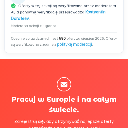
Oferty w tej sekcji są weryfikowane przez moderatora
AI, a ponowną weryfikację przeprowadza
Kostyantin
Dorofeev
.
Moderator sekcji «Lugano»
Obecnie sprawdzanych jest
590
ofert za sierpień 2026. Oferty
polityką moderacji
są weryfikowane zgodnie z
.
Pracuj w Europie i na całym
świecie.
Zarejestruj się, aby otrzymywać najlepsze oferty