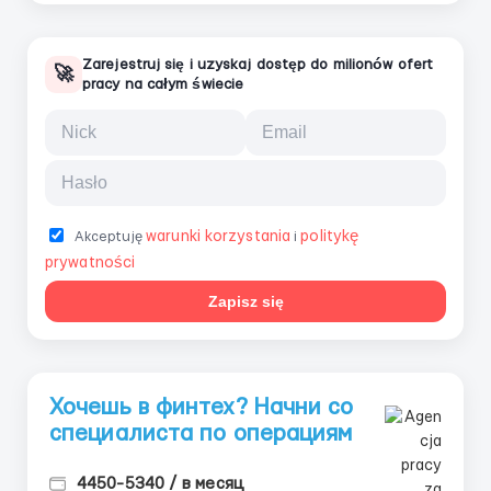
Zarejestruj się i uzyskaj dostęp do milionów ofert
🚀
pracy na całym świecie
warunki korzystania
politykę
Akceptuję
i
prywatności
Zapisz się
Хочешь в финтех? Начни со
специалиста по операциям
4450-5340 / в месяц