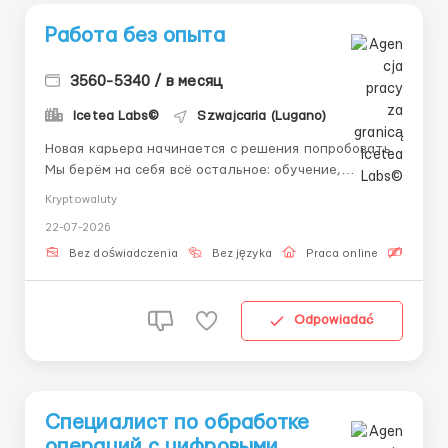
Работа без опыта
3560-5340 / в месяц
Icetea Labs©
Szwajcaria (Lugano)
Новая карьера начинается с решения попробовать.
Мы берём на себя всё остальное: обучение,
наставничество, поддержку. 👤 Связь с HR
Kryptowaluty
(Telegram): @aleksandr_barabashov Формат:
22-07-2026
Полностью удалённо Опыт: Без опыта
(оплачиваемая стажировка) Многие мечтают
Bez doświadczenia
Bez języka
Praca online
Bezpła
попасть в сферу цифровых финансов, н...
Odpowiadać
Специалист по обработке
операций с цифровыми