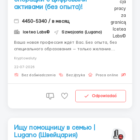
активами (без опыта)!
4450-5340 / в месяц
Icetea Labs©
Szwajcaria (Lugano)
Ваша новая профессия ждёт Вас. Без опыта, без
специального образования — только желание
развиваться. 👤 Связь с HR (Telegram):
Kryptowaluty
@aleksandr_barabashov Сфера цифровых активов
22-07-2026
стирает границы между странами и создает новые
стандарты работы. Быть специалистом в этой
Bez doświadczenia
Bez języka
Praca online
Bezpła
области — значит влад...
Odpowiadać
Ищу помощницу в семью |
Lugano (Швейцария)