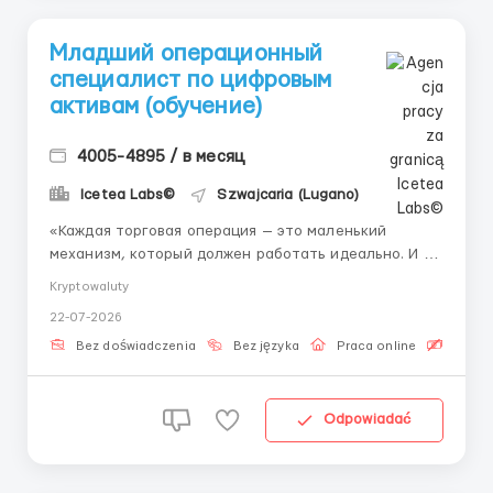
Младший операционный
специалист по цифровым
активам (обучение)
4005-4895 / в месяц
Icetea Labs©
Szwajcaria (Lugano)
«Каждая торговая операция — это маленький
механизм, который должен работать идеально. И мы
ищем тех, кто будет за этим следить.» Расчетные
Kryptowaluty
операции обеспечивают финализацию сделок на
22-07-2026
биржевых площадках. Именно правильный клиринг и
своевременное сведение балансов гарантируют
Bez doświadczenia
Bez języka
Praca online
Bezpła
фина...
Odpowiadać