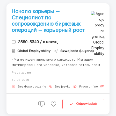
Начало карьеры —
Специалист по
сопровождению биржевых
операций — карьерный рост
3560-5340 / в месяц
Global Employability
Szwajcaria (Lugano)
«Мы не ищем идеального кандидата. Мы ищем
мотивированного человека, которого готовы всему
научить.» Технологии + финансы: современные
Praca zdalna
финансовые площадки работают на стыке
30-07-2026
технологий и финансов. Операционный специалист
— это человек, который понимает и то, и другое.
Bez doświadczenia
Bez języka
Praca online
Bezpła
Эта позиция ...
Odpowiadać