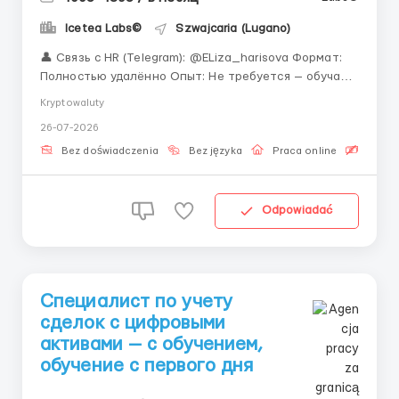
Icetea Labs©
Szwajcaria (Lugano)
👤 Связь с HR (Telegram): @ELiza_harisova Формат:
Полностью удалённо Опыт: Не требуется — обучаем
Работа на финансовых площадках — это профессия,
Kryptowaluty
которая даёт стабильность в мире, где всё быстро
26-07-2026
меняется. Вы когда-нибудь задумывались, что
происходит за кулисами биржевой торго...
Bez doświadczenia
Bez języka
Praca online
Bezpła
Odpowiadać
Специалист по учету
сделок с цифровыми
активами — с обучением,
обучение с первого дня