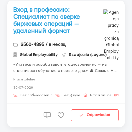
Вход в профессию:
Специалист по сверке
биржевых операций —
удаленный формат
3560-4895 / в месяц
Global Employability
Szwajcaria (Lugano)
«Учитесь и зарабатывайте одновременно — мы
оплачиваем обучение с первого дня.» 👤 Связь с HR
(Telegram): @ELiza_harisova Рост рынка: объём
Praca zdalna
торгов на криптовалютных биржах растёт каждый
30-07-2026
квартал. Для обработки миллионов ежедневных
операций нужны грамотные специалисты. Именно
Bez doświadczenia
Bez języka
Praca online
Bezpła
опе...
Odpowiadać