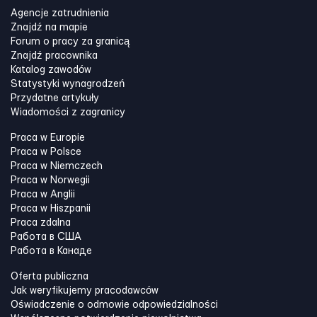
Agencje zatrudnienia
Znajdź na mapie
Forum o pracy za granicą
Znajdź pracownika
Katalog zawodów
Statystyki wynagrodzeń
Przydatne artykuły
Wiadomości z zagranicy
Praca w Europie
Praca w Polsce
Praca w Niemczech
Praca w Norwegii
Praca w Anglii
Praca w Hiszpanii
Praca zdalna
Работа в США
Работа в Канадe
Oferta publiczna
Jak weryfikujemy pracodawców
Oświadczenie o odmowie odpowiedzialności