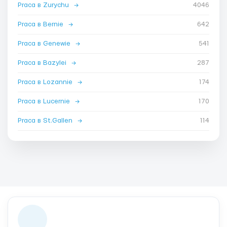
Praca в Zurychu
→
4046
Praca в Bernie
→
642
Praca в Genewie
→
541
Praca в Bazylei
→
287
Praca в Lozannie
→
174
Praca в Lucernie
→
170
Praca в St.Gallen
→
114