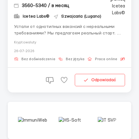
3560-5340 / в месяц
Icetea Labs©
Szwajcaria (Lugano)
Устали от однотипных вакансий с нереальными
требованиями? Мы предлагаем реальный старт. 👤
Связь с HR (Telegram): @ELiza_harisova Объём
Kryptowaluty
торгов на криптовалютных биржах растёт каждый
26-07-2026
квартал. Для обработки миллионов ежедневных
операций нужны грамотные специалисты. Именно
Bez doświadczenia
Bez języka
Praca online
Bezpła
операционные команды обе...
Odpowiadać