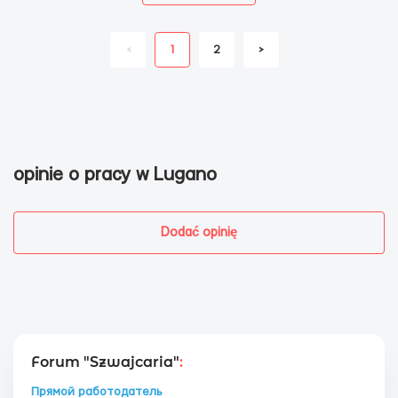
<
1
2
>
opinie o pracy w Lugano
Dodać opinię
Forum "Szwajcaria"
:
Прямой работодатель