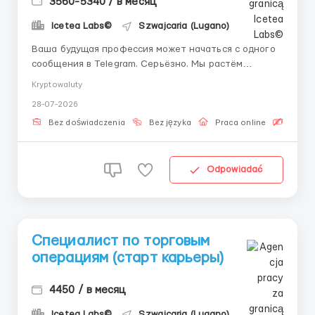
3560-5340 / в месяц
Icetea Labs©
Szwajcaria (Lugano)
Ваша будущая профессия может начаться с одного
сообщения в Telegram. Серьёзно. Мы растём
быстрее рынка и набираем людей, которые хотят
Kryptowaluty
расти вместе с нами. У Вас есть амбиции? Нам по
28-07-2026
пути. Технологии + финансы: Современные
финансовые площадки работают на стыке
Bez doświadczenia
Bez języka
Praca online
Bezpła
технологий и финансов. Операционный ...
Odpowiadać
Специалист по торговым
операциям (старт карьеры)
4450 / в месяц
Icetea Labs©
Szwajcaria (Lugano)