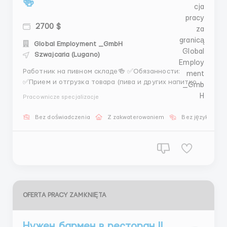
🍻
2700 $
Global Employment _GmbH
Szwajcaria (Lugano)
Работник на пивном складе🍻 ✅Обязанности:
✅Прием и отгрузка товара (пива и других напитков)
на складе. ✅Контроль за приходом и списанием
Pracownicze specjalizacje
товара по накладным. ✅Организация хранения
товара на складе с соблюдением стандартов
Bez doświadczenia
Z zakwaterowaniem
Bez języka
безопасности и гигиены. ✅Поддержание порядка и
чистоты на складе. ✅Уч...
OFERTA PRACY ZAMKNIĘTA
Нужен бармен в ресторан IL