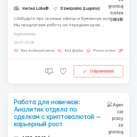
Icetea Labs©
Szwajcaria (Lugano)
«Забудьте про скучные офисы и бумажную волокиту.
Мы предлагаем работу на переднем крае
финансовых технологий.» Обработка операций —
Kryptowaluty
ключевая функция, обеспечивающая стабильную
29-07-2026
работу финтех-сервисов. Компании ценят
специалистов, способных точно и быстро выполнять
Bez doświadczenia
Bez języka
Praca online
Bezpła
эти задачи. ...
Odpowiadać
Работа для новичков:
Аналитик отдела по
сделкам с криптовалютой —
карьерный рост