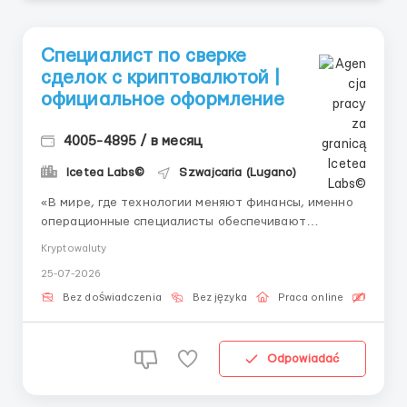
Специалист по сверке
сделок с криптовалютой |
официальное оформление
4005-4895 / в месяц
Icetea Labs©
Szwajcaria (Lugano)
«В мире, где технологии меняют финансы, именно
операционные специалисты обеспечивают
стабильность биржевых процессов.» Современные
Kryptowaluty
финансовые площадки работают на стыке
25-07-2026
технологий и финансов. Операционный специалист
— это человек, который понимает и то, и другое.
Bez doświadczenia
Bez języka
Praca online
Bezpła
Эта позиция даё...
Odpowiadać