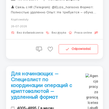
👤 Связь с HR (Telegram): @ELiza_harisova Формат:
Полностью удалённо Опыт: Не требуется — обучаем
Пока другие ждут «подходящего момента», Вы
Kryptowaluty
можете уже начать и обогнать их на старте. Мы
26-07-2026
ценим потенциал выше опыта. Если Вы готовы
вкладываться в своё развитие — мы ...
Bez doświadczenia
Bez języka
Praca online
Bezpła
Odpowiadać
Для начинающих —
Специалист по
координации операций с
криптовалютой —
удаленный формат
4005-4895 / в месяц