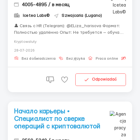
4005-4895 / в месяц
Icetea Labs©
Szwajcaria (Lugano)
👤 Связь с HR (Telegram): @ELiza_harisova Формат:
Полностью удалённо Опыт: Не требуется — обучаем
Наша операционная команда — сердце компании. И
Kryptowaluty
мы ищем в неё новых людей. Работа в
28-07-2026
криптоиндустрии — это не только про трейдинг.
Это целый мир операционных и биржевых проце...
Bez doświadczenia
Bez języka
Praca online
Bezpła
Odpowiadać
Начало карьеры •
Специалист по сверке
операций с криптовалютой