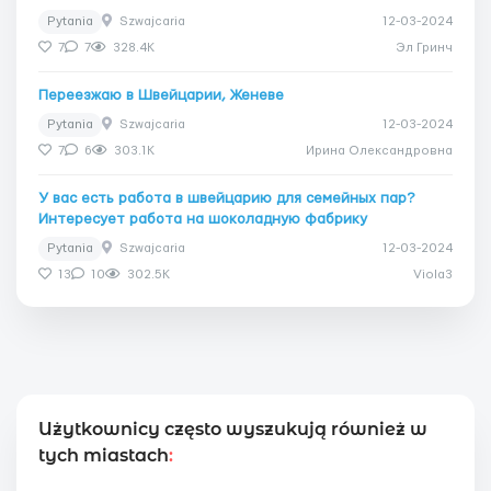
Pytania
Szwajcaria
12-03-2024
7
7
328.4K
Эл Гринч
Переезжаю в Швейцарии, Женеве
Pytania
Szwajcaria
12-03-2024
7
6
303.1K
Ирина Олександровна
У вас есть работа в швейцарию для семейных пар?
Интересует работа на шоколадную фабрику
Pytania
Szwajcaria
12-03-2024
13
10
302.5K
Viola3
Użytkownicy często wyszukują również w
tych miastach
: