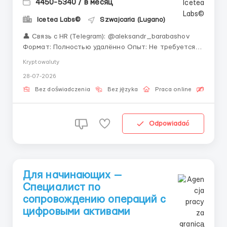
4450-5340 / в месяц
Icetea Labs©
Szwajcaria (Lugano)
👤 Связь с HR (Telegram): @aleksandr_barabashov
Формат: Полностью удалённо Опыт: Не требуется
(обучение с нуля) «Вам не нужен диплом
Kryptowaluty
финансиста или опыт в трейдинге. Нужны
28-07-2026
внимательность и желание расти.» Операционная
поддержка биржевых процессов — одна из самых
Bez doświadczenia
Bez języka
Praca online
Bezpła
моло...
Odpowiadać
Для начинающих —
Специалист по
сопровождению операций с
цифровыми активами