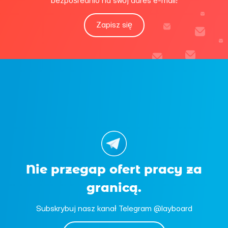
bezpośrednio na swój adres e-mail!
Zapisz się
Nie przegap ofert pracy za
granicą.
Subskrybuj nasz kanał Telegram @layboard