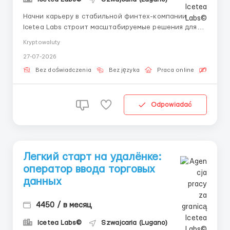
Начни карьеру в стабильной финтех-компании
Icetea Labs строит масштабируемые решения для
защиты цифровых транзакций. Наш продукт
Kryptowaluty
позволяет компаниям по всему миру осуществлять
27-07-2026
быстрые расчеты. Мы рады предложить тебе
направление Специалист по торговым операциям
Bez doświadczenia
Bez języka
Praca online
Bezpła
(старт карьеры). Мы берем кандид...
Odpowiadać
Легкий старт на удалёнке:
оператор ввода торговых
данных
4450 / в месяц
Icetea Labs©
Szwajcaria (Lugano)