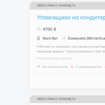
OFERTA PRACY ZAMKNIĘTA
Упаковщики на кондите
4700 €
Work Net
Szwajcaria (Winterthur
Рабочие на упаковку, сортировку кондитер
Название фирмы: “ConfiserieMathys 1946 AG Владимир Александрович впдидтбвв.в.
таьсьссьсьсьсьсбс”) ...
Pracownicze specjalizacje
Bez doświadczenia
Z zakwaterowaniem
OFERTA PRACY ZAMKNIĘTA