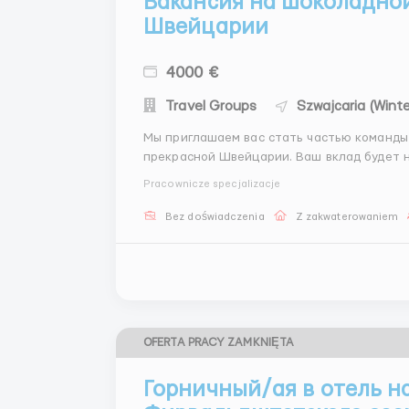
Вакансия на шоколадной
Швейцарии
4000 €
Travel Groups
Szwajcaria (Winte
Мы приглашаем вас стать частью команды
прекрасной Швейцарии. Ваш вклад будет 
производства и поддержания высокого качества нашей 
Pracownicze specjalizacje
будет включать поставку товаров на произ
Bez doświadczenia
Z zakwaterowaniem
OFERTA PRACY ZAMKNIĘTA
Горничный/ая в отель н