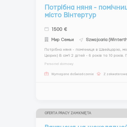
Потрібна няня - помічни
місто Вінтертур
1500 €
Мир Семьи
Szwajcaria (Winterth
Потрібна няня - помічниця в Швейцарію, мі
Цюрих) В сім'ї 2 дітей - 6 років та 10 років. Графік: вахта 3/3 місяці або постійна зайнятість (сім'я
допомагає оформити документи), внутрішньо
Personel domowy
вихідн...
Wymagane doświadczenie
Z zakwaterow
OFERTA PRACY ZAMKNIĘTA