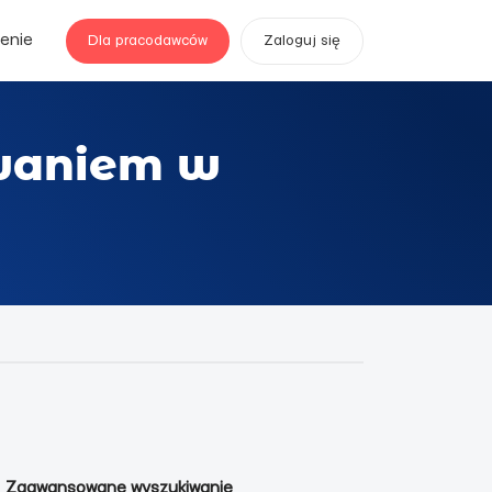
enie
Dla pracodawców
Zaloguj się
waniem w
Zaawansowane wyszukiwanie