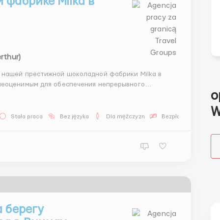
 фабрике Milka в
rthur)
 нашей престижной шоколадной фабрики Milka в
неоценимым для обеспечения непрерывного
o
продукции. 🍫🏭 Ваша ответственность
вод...
W
Stała praca
Bez języka
Dla mężczyzn
Bezpłatna oferta pra
а берегу