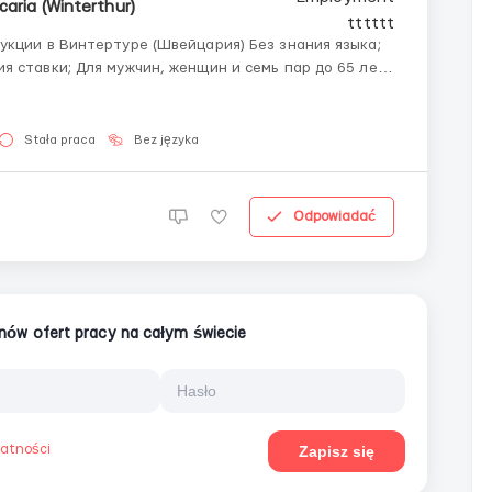
caria (Winterthur)
укции в Винтертуре (Швейцария) Без знания языка;
 ставки; Для мужчин, женщин и семь пар до 65 лет.
рафик работы: 220 – 260 рабочих часов в месяц в
Stała praca
Bez języka
Odpowiadać
ionów ofert pracy na całym świecie
watności
Zapisz się