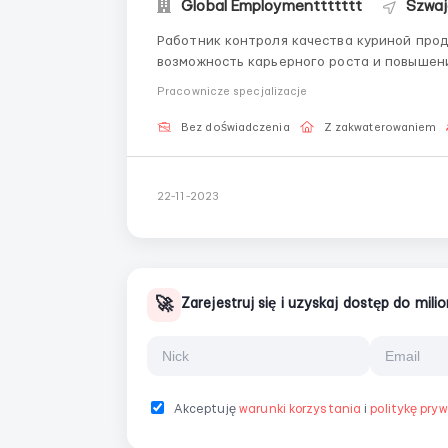
Global Employmenttttttt
Szwaj
Работник контроля качества куриной прод
возможность карьерного роста и повышения
Ставка: 19.80 ₣ (франков) в час чистыми. Г
Pracownicze specjalizacje
среднем; 5 – 6 дней ...
Bez doświadczenia
Z zakwaterowaniem
22-11-2023
🚀
Zarejestruj się i uzyskaj dostęp do mil
Akceptuję
warunki korzystania
i
politykę pry