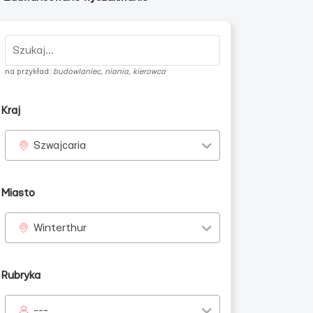
na przykład:
budowlaniec, niania, kierowca
Kraj
Szwajcaria
Miasto
Winterthur
Rubryka
---