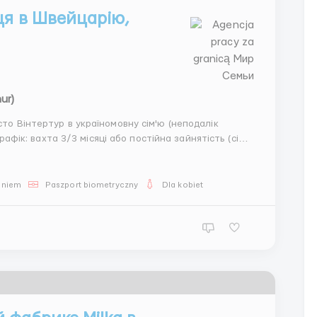
ця в Швейцарію,
ur)
сто Вінтертур в україномовну сім'ю (неподалік
 - накопичувальні вихідні (26 днів робочих, 4
aniem
Paszport biometryczny
Dla kobiet