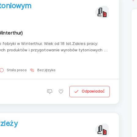
ytoniowym
Winterthur)
abryki w Winterthur. Wiek od 18 lat.Zakres pracy:
ych produktów i przygotowanie wyrobów tytoniowych do
w za godzinę. Praca nie jest skomplikowana,
Stała praca
Bez języka
Odpowiadać
zieży