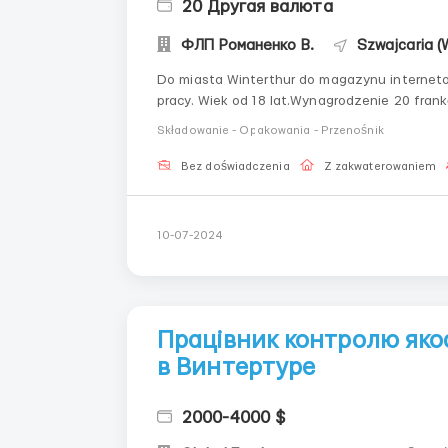
20 Другая валюта
ФЛП Романенко В.
Szwajcaria (
Do miasta Winterthur do magazynu interneto
pracy. Wiek od 18 lat.Wynagrodzenie 20 fran
towaru pod kątem integralności, zbieranie t
Składowanie - Opakowania - Przenośnik
naklejanie nakl...
Bez doświadczenia
Z zakwaterowaniem
10-07-2024
Працівник контролю якост
в Винтертуре
2000-4000 $