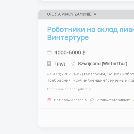
OFERTA PRACY ZAMKNIĘTA
Роботники на склад пив
Винтертуре
4000-5000 $
Труд
Szwajcaria (Winterthur)
+7(978)226-50-87(Телеграмм, Вацап) Работник на склад пивной продукции “Brooklynbrewery"
Требования: мужчин/женщин/семейные пар
каре и грузчиком приветствуем. Обязаности: сортировка разного брендового пива; проверка
Pracownicze specjalizacje
качества, сроков го...
Bez doświadczenia
Z zakwaterowaniem