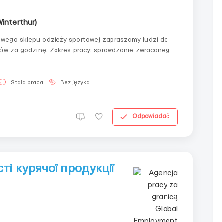
Winterthur)
wego sklepu odzieży sportowej zapraszamy ludzi do
ków za godzinę. Zakres pracy: sprawdzanie zwracanego
owaru zgodnie z fakturą, pakowanie towaru do pudełka,
Stała praca
Bez języka
Odpowiadać
і курячої продукції