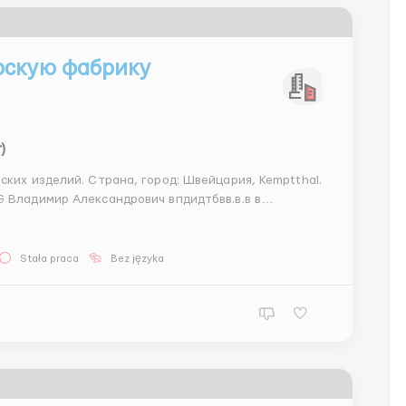
рскую фабрику
)
ских изделий. Страна, город: Швейцария, Kemptthal.
в в
Stała praca
Bez języka