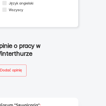
Język angielski
Wszyscy
pinie o pracy w
interthurze
cy
Dodać opinię
Forum "Szwajcaria"
: