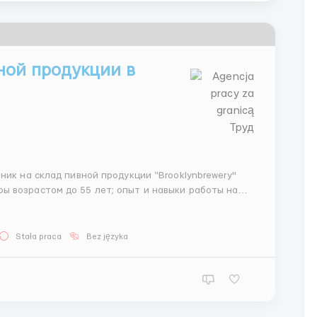
ной продукции в
ы возрастом до 55 лет; опыт и навыки работы на
Stała praca
Bez języka