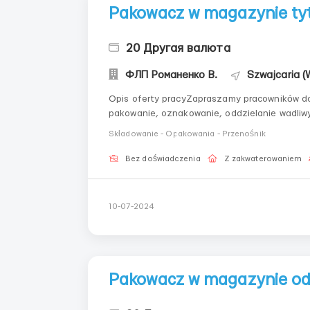
Pakowacz w magazynie t
20 Другая валюта
ФЛП Романенко В.
Szwajcaria (
Opis oferty pracyZapraszamy pracowników do f
pakowanie, oznakowanie, oddzielanie wadliw
wysyłki do klientów.Wynagrodzenie 20 frankó
Składowanie - Opakowania - Przenośnik
odpowiednia dla każdego....
Bez doświadczenia
Z zakwaterowaniem
10-07-2024
Pakowacz w magazynie od