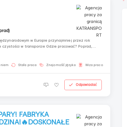
prad)
aniem
Stała praca
Znajomość języka
Wiza pracownicza
Odpowiadać
PARY! FABRYKA
ODZINA!🔥DOSKONAŁE