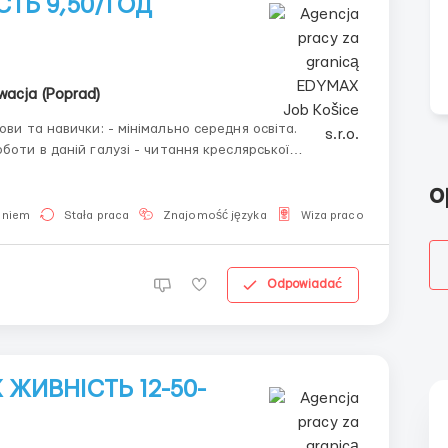
ТЬ 9,50/ГОД
wacja (Poprad)
o
aniem
Stała praca
Znajomość języka
Wiza pracownicza
D
Odpowiadać
ЖИВНІСТЬ 12-50-