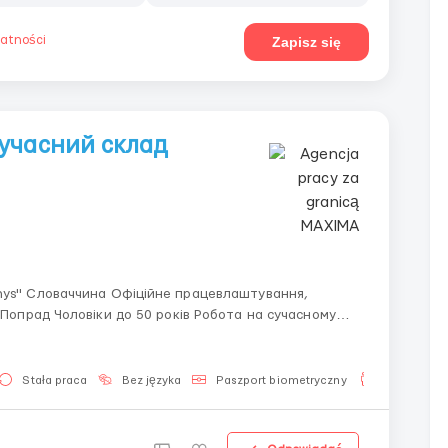
watności
Zapisz się
учасний склад
ційне працевлаштування,
складі овочів та фруктів "Lunys". Обов’язки: надається відео роботи відбір тов...
Stała praca
Bez języka
Paszport biometryczny
Dla mężczy