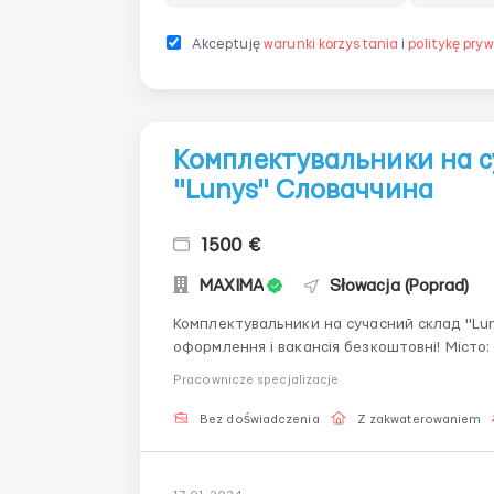
Akceptuję
warunki korzystania
i
politykę pry
Комплектувальники на с
"Lunys" Словаччина
1500 €
MAXIMA
Słowacja (Poprad)
Комплектувальники на сучасний склад "Lunys" Словаччина Офі
оформлення і вакансія безкоштовні! Місто: Попрад Чоловіки до 50 років Робота на сучасному
Pracownicze specjalizacje
Bez doświadczenia
Z zakwaterowaniem