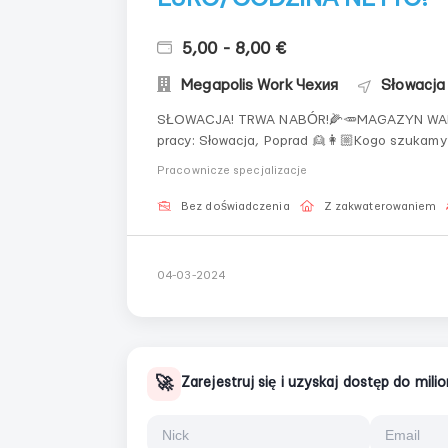
5,00 - 8,00 €
Megapolis Work Чехия
Słowacja
SŁOWACJA! TRWA NABÓR!🌽🥕MAGAZYN WAR
pracy: Słowacja, Poprad 👱‍👩🏼Kogo szukamy? KOBIETY do 50-55 lat. Dokumenty: pobyt, karta
żywności 📱Szeroki wybór ofert pracy w krajach UE! Oficjalne zatrudnienie! Wysokie wynagrodzenie!
Pracownicze specjalizacje
Kontakt pod numerem tel.: +380985999...
Bez doświadczenia
Z zakwaterowaniem
04-03-2024
🚀
Zarejestruj się i uzyskaj dostęp do mil