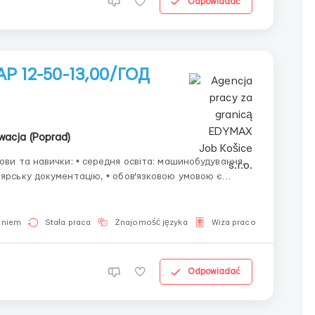
Odpowiadać
12-50-13,00/ГОД
wacja (Poprad)
оботи з реалізацією виробництва та монтажу
aniem
Stała praca
Znajomość języka
Wiza pracownicza
D
Odpowiadać