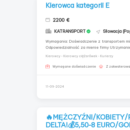
Kierowca kategorii E
2200 €
KATRANSPORT
Słowacja (Po
Wymagania: Doświadczenie z transportem międzynarodowym w Europie przynajmniej przez rok
Odpowiedzialność za mienie firmy Utrzymanie czystości w transporcie Gdzie pracować? Poprad,
Słowacja Wszystkie kraje UE Warunki pracy: 5-6 dni roboczych w tygodniu Wynagrodzenie 100€ za
Kierowcy - Kierowcy ciężarówek - Kurierzy
dzień pra...
Wymagane doświadczenie
Z zakwaterow
11-09-2024
🔥MĘŻCZYŹNI/KOBIETY/
DELTA!💰5,50-8 EURO/G