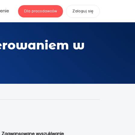
enie
Dla pracodawców
Zaloguj się
terowaniem w
Zaawansowane wyszukiwanie