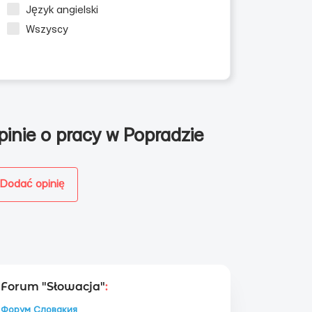
Język angielski
Wszyscy
pinie o pracy w Popradzie
la mężczyzn
Dodać opinię
Forum "Słowacja"
:
Форум Словакия