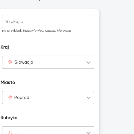
na przykład:
budowlaniec, niania, kierowca
Kraj
Słowacja
Miasto
Poprad
Rubryka
---