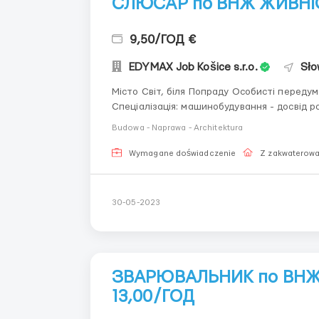
СЛЮСАР по ВНЖ ЖИВНІС
9,50/ГОД €
EDYMAX Job Košice s.r.o.
Sło
Місто Світ, біля Попраду Особисті передумови та навички: - мінімально середня освіта.
Спеціалізація: машинобудування - досвід роботи в даній галузі - читання креслярської
документації - технічне мислення - відповідальність, самостійність та старанність Робота: -
Budowa - Naprawa - Architektura
складання дет...
Wymagane doświadczenie
Z zakwaterow
30-05-2023
ЗВАРЮВАЛЬНИК по ВНЖ 
13,00/ГОД