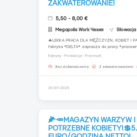
ZAKWATEROWANIE!
5,50 - 8,00 €
Megapolis Work Чехия
Słowacja
🔥LEKKA PRACA DLA MĘŻCZYZN, KOBIET I PAR R
fabryka *DELTA* zaprasza do pracy *pracowników k
pracy: *LIPTOVSKY HRADOK* ❤Szeroki wybór ofert pracy w krajach UE! Oficjalne zatrudnienie!
Fabryky - Produkcja - Przemysł
Wysokie wynagrodzenie! Skontakt...
Bez doświadczenia
Z zakwaterowaniem
20-03-2024
🌽🥕MAGAZYN WARZYW I 
POTRZEBNE KOBIETY!💲5.
EURO/GODZINA NETTO!