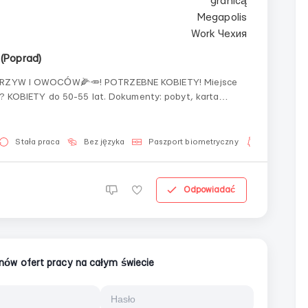
 (Poprad)
ZYW I OWOCÓW🌽🥕! POTRZEBNE KOBIETY! Miejsce
Stała praca
Bez języka
Paszport biometryczny
Dla kobiet
Odpowiadać
ionów ofert pracy na całym świecie