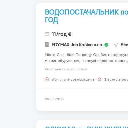
ВОДОПОСТАЧАЛЬНИК по 
ГОД
11/год €
EDYMAX Job Košice s.r.o.
Sło
Місто Світ, біля Попраду Особисті передумови та навички: • мінімально середня освіта:
машинобудування, в галузі водопостачання та опалення • вмінн
документацію, • обов'язковою умовою є досвід роботи в галузі та добре знання роботи з
Pracownicze specjalizacje
впровадженням си...
Wymagane doświadczenie
Z zakwaterow
30-05-2023