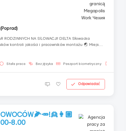
 (Poprad)
ODZINNYCH NA SŁOWACJI! DELTA Słowacka
ontroli jakości i pracowników montażu 🌏 Miejsce
Stała praca
Bez języka
Paszport biometryczny
Dla mężczy
Odpowiadać
OWOCÓW🌽🥕!👱‍👩🏼
00-8.00