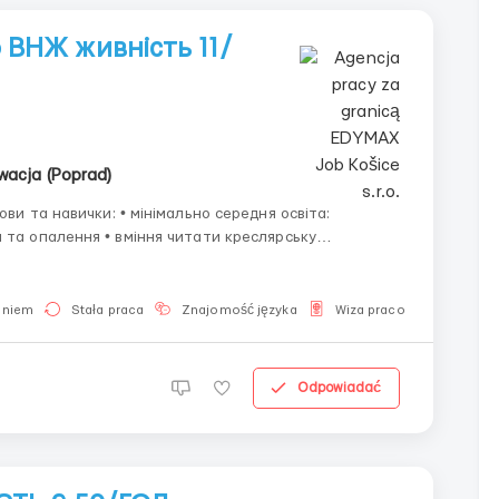
ВНЖ живність 11/
wacja (Poprad)
я читати креслярську
aniem
Stała praca
Znajomość języka
Wiza pracownicza
D
Odpowiadać