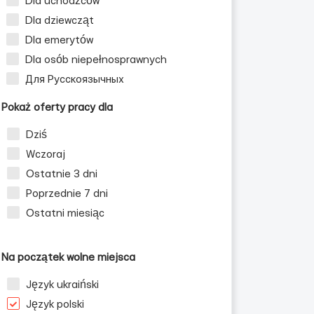
Dla uchodźców
Dla dziewcząt
Dla emerytów
Dla osób niepełnosprawnych
Для Русскоязычных
Pokaż oferty pracy dla
Dziś
Wczoraj
Ostatnie 3 dni
Poprzednie 7 dni
la mężczyzn
Ostatni miesiąc
Na początek wolne miejsca
Język ukraiński
Język polski