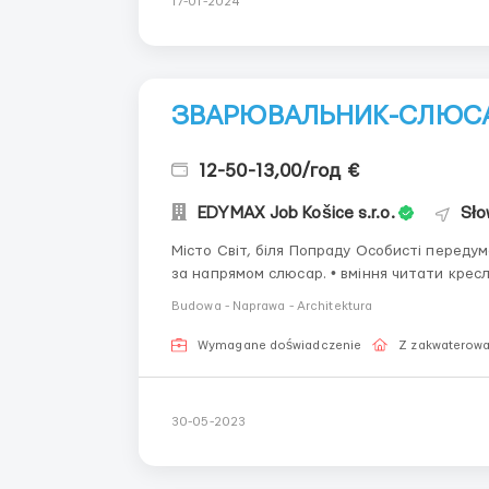
17-01-2024
ЗВАРЮВАЛЬНИК-СЛЮСАР 
12-50-13,00/год €
EDYMAX Job Košice s.r.o.
Sło
Місто Світ, біля Попраду Особисті передумови та навички: • середня освіта: машинобудування,
за напрямом слюсар. • вміння читати креслярську документацію, • обов'язковою умовою є
досвід роботи в галузі та добре знання р
Budowa - Naprawa - Architektura
металоко...
Wymagane doświadczenie
Z zakwaterow
30-05-2023