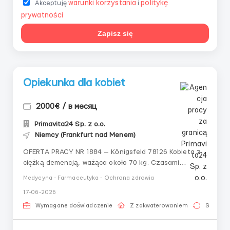
warunki korzystania
politykę
Akceptuję
i
prywatności
Zapisz się
Opiekunka dla kobiet
2000€ / в месяц
Primavita24 Sp. z o.o.
Niemcy (Frankfurt nad Menem)
OFERTA PRACY NR 1884 — Königsfeld 78126 Kobieta z
ciężką demencją, ważąca około 70 kg. Czasami
wykazuje agresję, może próbować opuścić dom.
Medycyna - Farmaceutyka - Ochrona zdrowia
Mobilna, używa chodzika. Mieszka z mężem, który nie
17-06-2026
potrzebuje opieki. Praca rozpoczyna się 01.12.2025.
Palenie dozwolone na zewnątrz. Koni...
Wymagane doświadczenie
Z zakwaterowaniem
Stała pr