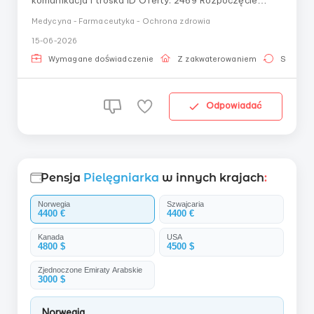
komunikacja i troska ID Oferty: 2469 Rozpoczęcie
pracy: 25.06.2025 Gdzie pracować: Blaustein 89134,
Medycyna - Farmaceutyka - Ochrona zdrowia
Niemcy (prywatny dom w małym miasteczku). Kogo
15-06-2026
otoczyć opieką: Kobieta, 84 lata (45 kg). Szczegóły:
Bardzo źle słyszy, dlatego biegła znajomość niemie...
Wymagane doświadczenie
Z zakwaterowaniem
Stała pr
Odpowiadać
Pensja
Pielęgniarka
w innych krajach
:
Norwegia
Szwajcaria
4400 €
4400 €
Kanada
USA
4800 $
4500 $
Zjednoczone Emiraty Arabskie
3000 $
Norwegia