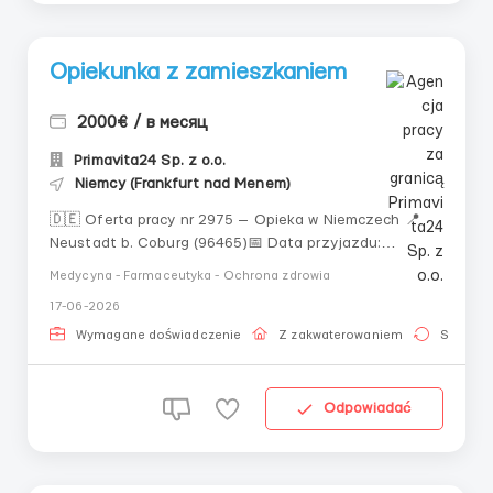
Opiekunka z zamieszkaniem
2000€ / в месяц
Primavita24 Sp. z o.o.
Niemcy (Frankfurt nad Menem)
🇩🇪 Oferta pracy nr 2975 — Opieka w Niemczech 📍
Neustadt b. Coburg (96465)📅 Data przyjazdu:
30.10.2025 👵 Podopieczni:Dwie kobiety — 84 i 60 lat.
Medycyna - Farmaceutyka - Ochrona zdrowia
🧠 Starsza ma demencję, młodsza — w pełni świadoma.
17-06-2026
⚖️ Waga: 65 kg (młodsza) / 42 kg (starsza). 🚶‍♀️ Obie są
mobilne, korzystają z chodzi...
Wymagane doświadczenie
Z zakwaterowaniem
Stała pr
Odpowiadać