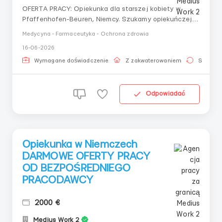
OFERTA PRACY: Opiekunka dla starszej kobiety w
Pfaffenhofen-Beuren, Niemcy. Szukamy opiekuńczej
opiekunki dla 82-letniej kobiety w prywatnym domu w
Medycyna - Farmaceutyka - Ochrona zdrowia
Pfaffenhofen-Beuren (89284), Niemcy. To obszar
16-06-2026
wiejski. Z podopieczną mieszka również inna osoba,
która nie wymaga opieki. Wymagania dla kandydata:
Wymagane doświadczenie
Z zakwaterowaniem
Stała pr
Języ...
Odpowiadać
Opiekunka w Niemczech
DARMOWE OFERTY PRACY
OD BEZPOŚREDNIEGO
PRACODAWCY
2000 €
Medius Work 2