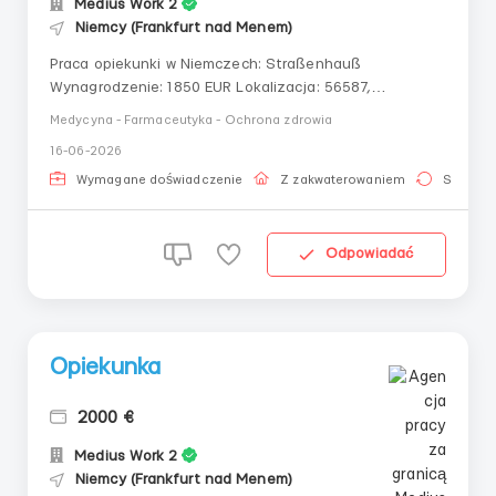
Medius Work 2
Niemcy (Frankfurt nad Menem)
Praca opiekunki w Niemczech: Straßenhauß
Wynagrodzenie: 1850 EUR Lokalizacja: 56587,
Straßenhauß Przyjazd od: 01.09.2025 Szukamy
Medycyna - Farmaceutyka - Ochrona zdrowia
opiekuna do opieki nad starszą parą (88 i 87 lat) w
16-06-2026
Straßenhaußie. Pierwszy podopieczny jest mobilny z
pomocą rolatora lub laski, ma pe...
Wymagane doświadczenie
Z zakwaterowaniem
Stała pr
Odpowiadać
Opiekunka
2000 €
Medius Work 2
Niemcy (Frankfurt nad Menem)