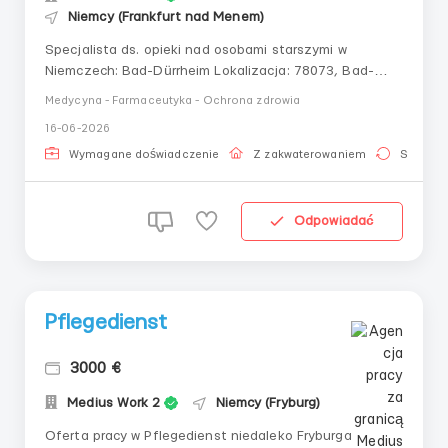
Niemcy (Frankfurt nad Menem)
Specjalista ds. opieki nad osobami starszymi w
Niemczech: Bad-Dürrheim Lokalizacja: 78073, Bad-
Dürrheim Przyjazd od: 27.07.2025 Wynagrodzenie: 1650
Medycyna - Farmaceutyka - Ochrona zdrowia
EUR Oferujemy pracę specjalisty ds. opieki nad starszą
16-06-2026
kobietą w wieku 88 lat w Bad-Dürrheim. Podopieczna
jest przykuta do łóżka, ale może siedzieć, cie...
Wymagane doświadczenie
Z zakwaterowaniem
Stała pr
Odpowiadać
Pflegedienst
3000 €
Medius Work 2
Niemcy (Fryburg)
Oferta pracy w Pflegedienst niedaleko Fryburga