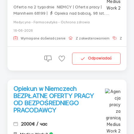
Oferta na 2 tygodnie NIEMCY | Oferta pracy |
Mannheim 68199 | 👵 Opieka nad babcią, 98 lat.
Mieszka z córką (nie wymaga opieki). 🔹 Babcia z
Medycyna - Farmaceutyka - Ochrona zdrowia
demencją (średnie stadium), choroba Alzheimera🔹
16-06-2026
Porusza się na wózku inwalidzkim (częściowo mobilna z
laską)🔹 Potrzebna pomoc przy higienie, porusza...
Wymagane doświadczenie
Z zakwaterowaniem
Znajomo
Odpowiadać
Opiekun w Niemczech
BEZPŁATNE OFERTY PRACY
OD BEZPOŚREDNIEGO
PRACODAWCY
2000€ / час