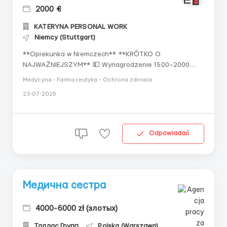
2000 €
KATERYNA PERSONAL WORK
Niemcy (Stuttgart)
**Opiekunka w Niemczech** **KRÓTKO O
NAJWAŻNIEJSZYM** 💵 Wynagrodzenie 1500–2000
euro netto 📈 Praca na pełny etat; 👬 Dla kobiet w
Medycyna - Farmaceutyka - Ochrona zdrowia
wieku od 30 do 60 lat; 📜paszport biometryczny lub
23-07-2026
wiza; 🤝 Zatrudnienie oficjalne; 🏠 Zakwaterowanie
bezpłatne 📍 Berlin, Stuttgart 💳
**WYNAGRODZENIE** ◈ Wynagrodzenie 1500...
Odpowiadać
Медична сестра
4000-6000 zł (злотых)
Таллас Групп
Polska (Warszawa)