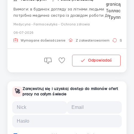
Вимоги: в будинок догляду за літніми людьми
потрібна медична сестра із досвідом роботи Де
працювати? м Кобилка, передмістя Варшави Умови
Medycyna - Farmaceutyka - Ochrona zdrowia
роботи: 15 змін на місяць, зміни узгоджуються із
06-07-2026
другою медичною сестрою, зміни по 12 годин,
безкоштовне проживання та харчування на те...
Wymagane doświadczenie
Z zakwaterowaniem
Stała pr
Odpowiadać
Zarejestruj się i uzyskaj dostęp do milionów ofert
🚀
pracy na całym świecie