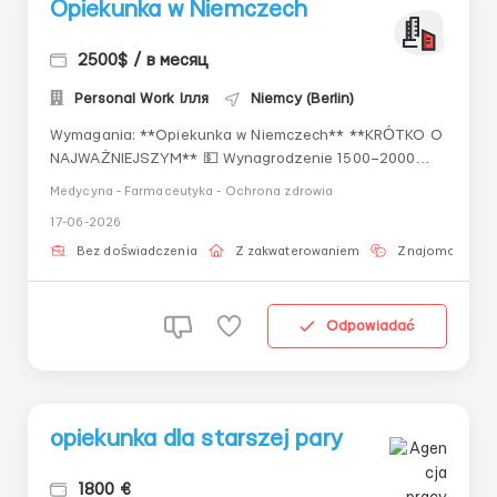
Opiekunka w Niemczech
2500$ / в месяц
Personal Work Ілля
Niemcy (Berlin)
Wymagania: **Opiekunka w Niemczech** **KRÓTKO O
NAJWAŻNIEJSZYM** 💵 Wynagrodzenie 1500–2000
euro netto 📈 Praca na pełny etat; 👬 Dla kobiet w
Medycyna - Farmaceutyka - Ochrona zdrowia
wieku od 30 do 60 lat; 📜paszport biometryczny lub
17-06-2026
wiza; 🤝 Oficjalne zatrudnienie; 🏠 Zakwaterowanie
bezpłatne 📍 Berlin, Stuttgart 🗂 **WYMAGANIA** ◈
Bez doświadczenia
Z zakwaterowaniem
Znajomość jęz
Kobiety ◈ W...
Odpowiadać
opiekunka dla starszej pary
1800 €