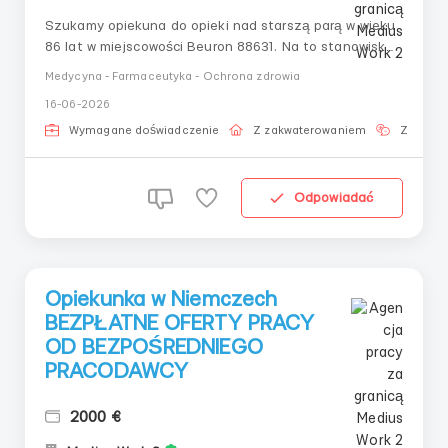
Szukamy opiekuna do opieki nad starszą parą w wieku
86 lat w miejscowości Beuron 88631. Na to stanowisko
poszukujemy kandydata ze znajomością języka
Medycyna - Farmaceutyka - Ochrona zdrowia
niemieckiego na poziomie średnim. Palenie dozwolone
16-06-2026
tylko na zewnątrz. Wiek opiekuna nie powinien
przekraczać 60 lat. Główne obowiązki kandydata
Wymagane doświadczenie
Z zakwaterowaniem
Znajomo
obejmu...
Odpowiadać
Opiekunka w Niemczech
BEZPŁATNE OFERTY PRACY
OD BEZPOŚREDNIEGO
PRACODAWCY
2000 €