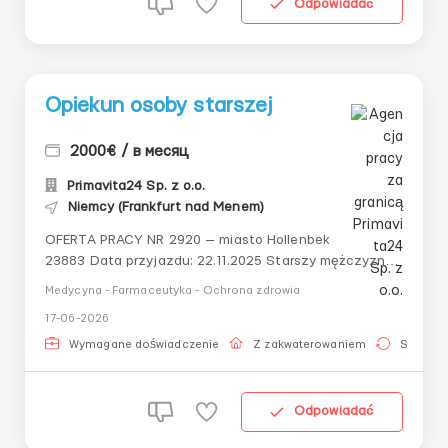
Odpowiadać
Opiekun osoby starszej
2000€ / в месяц
Primavita24 Sp. z o.o.
Niemcy (Frankfurt nad Menem)
OFERTA PRACY NR 2920 — miasto Hollenbek
23883 Data przyjazdu: 22.11.2025 Starszy mężczyzna
(87–88 lat, 70 kg) z początkowym stadium demencji
Medycyna - Farmaceutyka - Ochrona zdrowia
potrzebuje opiekuna. Pacjent miewa okresy
17-06-2026
dezorientacji i skłonność do ucieczek.Mieszka z żoną,
która nie wymaga opieki. Opiekun mus...
Wymagane doświadczenie
Z zakwaterowaniem
Stała pr
Odpowiadać