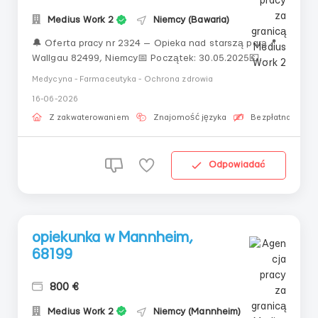
Medius Work 2
Niemcy (Bawaria)
🔔 Oferta pracy nr 2324 — Opieka nad starszą parą📍
Wallgau 82499, Niemcy📅 Początek: 30.05.2025💶
Wynagrodzenie: 1800 € netto👵👴 Para: oboje mają po
Medycyna - Farmaceutyka - Ochrona zdrowia
77 lat🛏 Zamieszkanie w domu prywatnym na wsi🐶 W
16-06-2026
domu jest pies🔹 Obowiązki opiekunki:•
Przygotowywanie posiłków, pieczenie• Sprzątanie ...
Z zakwaterowaniem
Znajomość języka
Bezpłatna oferta
Odpowiadać
opiekunka w Mannheim,
68199
800 €
Medius Work 2
Niemcy (Mannheim)