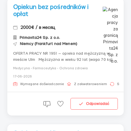
Opiekun bez pośredników i
opłat
2000€ / в месяц
Primavita24 Sp. z o.o.
Niemcy (Frankfurt nad Menem)
OFERTA PRACY NR 1951 — opieka nad mężczyzną w
mieście Ulm Mężczyzna w wieku 92 lat (waga 70 kg)
poszukuje opiekuna. Stan stabilny, początkowe
Medycyna - Farmaceutyka - Ochrona zdrowia
stadium demencji. Czasami bywa wymagający. Porusza
17-06-2026
się przy pomocy rollatora, laski lub wózka inwalidzkiego.
Wymagana osoba z dobrą lu...
Wymagane doświadczenie
Z zakwaterowaniem
Stała pr
Odpowiadać