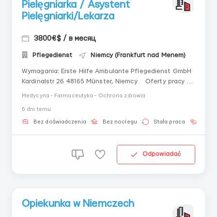
Pielęgniarka / Asystent
Pielęgniarki/Lekarza
3800€$ / в месяц
Pflegedienst
Niemcy (Frankfurt nad Menem)
Wymagania: Erste Hilfe Ambulante Pflegedienst GmbH
Kardinalstr 26 48165 Münster, Niemcy Oferty pracy są
bezpłatne! Praca legalna, oficjalna! Odprowadzanie
Medycyna - Farmaceutyka - Ochrona zdrowia
składek emerytalnych, zapewniona kasa chorych!
6 dni temu
Oficjalna praca na terenie Niemiec! Zapraszamy do
pracy...
Bez doświadczenia
Bez noclegu
Stała praca
Bez j
Odpowiadać
Opiekunka w Niemczech