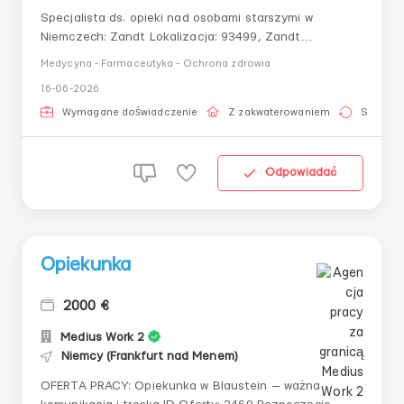
Specjalista ds. opieki nad osobami starszymi w
Niemczech: Zandt Lokalizacja: 93499, Zandt
Wynagrodzenie: 1600 EUR Przyjazd od: 25.07.2025
Medycyna - Farmaceutyka - Ochrona zdrowia
Szukamy troskliwego specjalisty ds. opieki nad starszą
16-06-2026
panią w wieku 85 lat w malowniczym miasteczku Zandt.
Podopieczna jest mobilna, korzystając z rollatora i la...
Wymagane doświadczenie
Z zakwaterowaniem
Stała pr
Odpowiadać
Opiekunka
2000 €
Medius Work 2
Niemcy (Frankfurt nad Menem)
OFERTA PRACY: Opiekunka w Blaustein — ważna