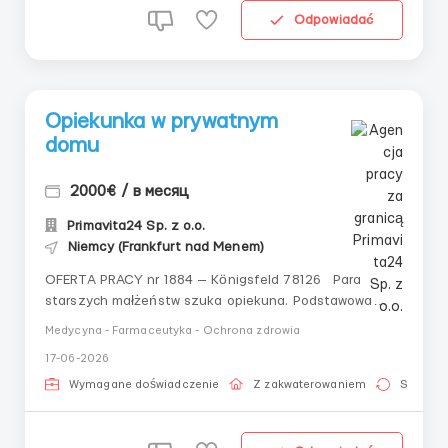
Odpowiadać
Opiekunka w prywatnym
domu
2000€ / в месяц
Primavita24 Sp. z o.o.
Niemcy (Frankfurt nad Menem)
OFERTA PRACY nr 1884 — Königsfeld 78126 Para
starszych małżeństw szuka opiekuna. Podstawowa
opieka jest potrzebna kobiecie o wadze 70 kg, której
Medycyna - Farmaceutyka - Ochrona zdrowia
zdiagnozowano zaawansowaną demencję. Kobieta jest
17-06-2026
ruchliwa, używa rollatora, ma skłonności do ucieczek i
czasem wykazuje rozdrażnienie...
Wymagane doświadczenie
Z zakwaterowaniem
Stała pr