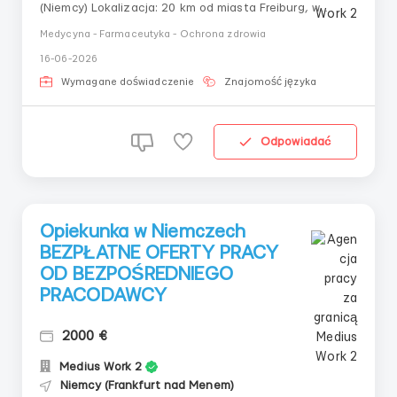
(Niemcy) Lokalizacja: 20 km od miasta Freiburg, w
pobliżu natury Alzacji Szukamy: Kobiety lub mężczyzny
Medycyna - Farmaceutyka - Ochrona zdrowia
z dyplomem pielęgniarki lub felczera Język niemiecki
16-06-2026
od poziomu B1 Prawo jazdy obowiązkowe Co
oferujemy: Wsparcie ...
Wymagane doświadczenie
Znajomość języka
Odpowiadać
Opiekunka w Niemczech
BEZPŁATNE OFERTY PRACY
OD BEZPOŚREDNIEGO
PRACODAWCY
2000 €
Medius Work 2
Niemcy (Frankfurt nad Menem)