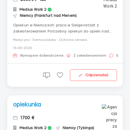
Medius Work 2
Niemcy (Frankfurt nad Menem)
Opiekun w Niemczech: praca w Seligenstadt z
zakwaterowaniem Potrzebny opiekun do opieki nad
starszym mężczyzną w miasteczku Seligenstadt
Medycyna - Farmaceutyka - Ochrona zdrowia
(63500). Kandydat powinien mieć dobrą lub średnią
16-06-2026
znajomość języka niemieckiego i być gotowym do
pracy bez palenia. O pracy: Państwa podopieczny –
Wymagane doświadczenie
Z zakwaterowaniem
Stała pr
mężczyzna, 98 kg...
Odpowiadać
opiekunka
1700 €
Medius Work 2
Niemcy (Tybinga)