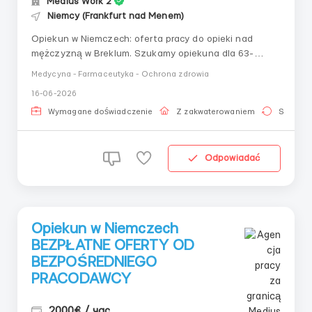
Medius Work 2
Niemcy (Frankfurt nad Menem)
Opiekun w Niemczech: oferta pracy do opieki nad
mężczyzną w Breklum. Szukamy opiekuna dla 63-
letniego mężczyzny mieszkającego w Breklum (25821).
Medycyna - Farmaceutyka - Ochrona zdrowia
Wymagany kandydat z dobrą znajomością języka
16-06-2026
niemieckiego, odpowiedzialny i odporny na stres. O
pracy: Twój podopieczny to mężczyzna z
Wymagane doświadczenie
Z zakwaterowaniem
Stała pr
następstwami udaru (...
Odpowiadać
Opiekun w Niemczech
BEZPŁATNE OFERTY OD
BEZPOŚREDNIEGO
PRACODAWCY
2000€ / час