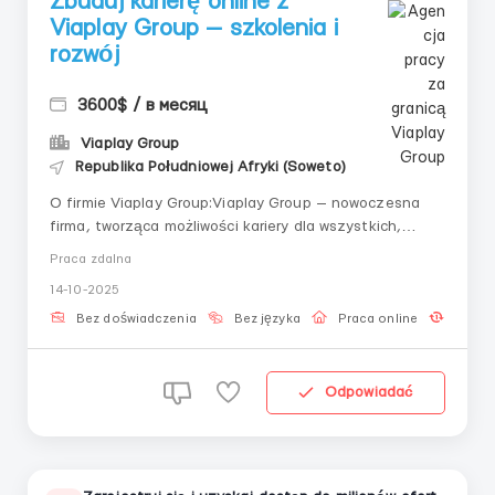
Zbuduj karierę online z
Viaplay Group — szkolenia i
rozwój
3600$ / в месяц
Viaplay Group
Republika Południowej Afryki (Soweto)
O firmie Viaplay Group:Viaplay Group — nowoczesna
firma, tworząca możliwości kariery dla wszystkich,
którzy chcą rozwijać się w formacie online. Szkolimy od
Praca zdalna
zera, dajemy praktykę, wsparcie i gotowy system
14-10-2025
wyjścia na stabilny dochód.Wymagania:K —
Komunikatywność i umiejętność pracy w zesp...
Bez doświadczenia
Bez języka
Praca online
Codzi
Odpowiadać