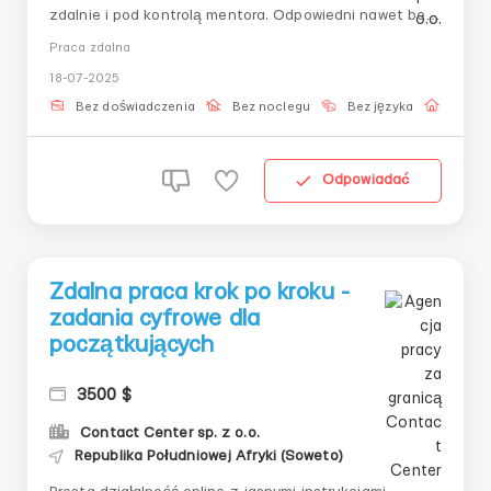
zdalnie i pod kontrolą mentora. Odpowiedni nawet bez
doświadczenia. Obowiązki: — K onsolidować
Praca zdalna
napływające dane— R ealizować jasne instrukcje— W
18-07-2025
ykonywać zadania w określonym porządku— S
prawdzać poprawność swoich działań&mdas...
Bez doświadczenia
Bez noclegu
Bez języka
Praca 
Odpowiadać
Zdalna praca krok po kroku -
zadania cyfrowe dla
początkujących
3500 $
Contact Center sp. z o.o.
Republika Południowej Afryki (Soweto)