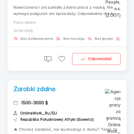
Nowoczesna i zrozumiała zdalna praca z nauką. Nie
wymaga połączeń ani sprzedaży. Odpowiednia dla tych,
którzy chcą nauczyć się systemowego podejścia do
Praca zdalna
procesów cyfrowych.Obowiązki:— Kontrola realizacji
18-08-2025
zadań cyfrowych— Rozbicie danych na bloki zgodnie ze
wzorem— Wykonanie kroków n...
Bez doświadczenia
Bez noclegu
Bez języka
Praca 
Odpowiadać
Zarobki zdalne
1500-3000 $
OnlineWork_Ru/EU
Republika Południowej Afryki (Soweto)
🔥 Chcesz zarabiać, nie wychodząc z domu? Teraz to