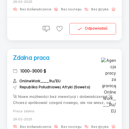
28-02-2025
📌 Co Cię czeka?✔ Pełne szkolenie bez inwestycji✔
Praca z dowolnego miejsca na świecie✔ Elas...
Bez doświadczenia
Bez noclegu
Bez języka
Praca 
Odpowiadać
Zdalna praca
1000-3000 $
OnlineWork___Ru/EU
Republika Południowej Afryki (Soweto)
🚀 Nowe możliwości bez inwestycji i doświadczenia! 🚀
Chcesz spróbować czegoś nowego, ale nie wiesz, od
czego zacząć? Oferujemy bezpieczną opcję pracy
Praca zdalna
zdalnej z minimalnym nakładem czasu!📌 Zalety:✔
28-02-2025
Format zdalny – pracuj w wygodnym miejscu✔ Prosty
system szkoleniowy – instrukcje krok po ...
Bez doświadczenia
Bez noclegu
Bez języka
Praca 