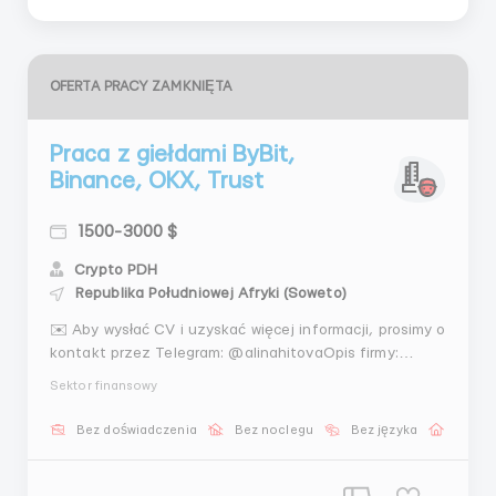
OFERTA PRACY ZAMKNIĘTA
Praca z giełdami ByBit,
Binance, OKX, Trust
1500-3000 $
Crypto PDH
Republika Południowej Afryki (Soweto)
✉️ Aby wysłać CV i uzyskać więcej informacji, prosimy o
kontakt przez Telegram: @alinahitovaOpis firmy:
Jesteśmy międzynarodową firmą specjalizującą się w
Sektor finansowy
usługach finansowych i inwestycjach. Naszą misją jest
dostarczanie naszym klientom niezawodnych i
Bez doświadczenia
Bez noclegu
Bez języka
Praca 
efektywnych narzędzi do stałego zarobku i wzros...