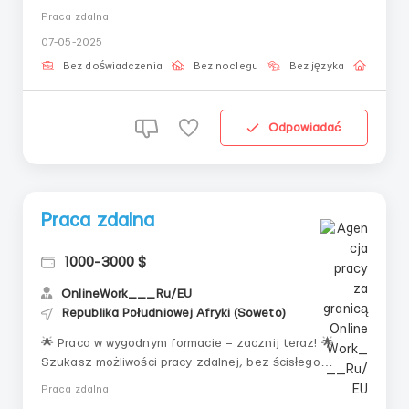
zacząć — to twoja szansa. Przeszkolimy Cię i
Praca zdalna
zapewnimy wszystko, co potrzebne.Twoje zadania:
07-05-2025
Przetwarzanie danych przychodzących w interfejsie
roboczym Realizacja działań według szablonów w
Bez doświadczenia
Bez noclegu
Bez języka
Praca 
system...
Odpowiadać
Praca zdalna
1000-3000 $
OnlineWork___Ru/EU
Republika Południowej Afryki (Soweto)
🌟 Praca w wygodnym formacie – zacznij teraz! 🌟
Szukasz możliwości pracy zdalnej, bez ścisłego
harmonogramu i zbędnych kosztów? Oferujemy
Praca zdalna
komfortowe warunki i wsparcie na wszystkich etapach!