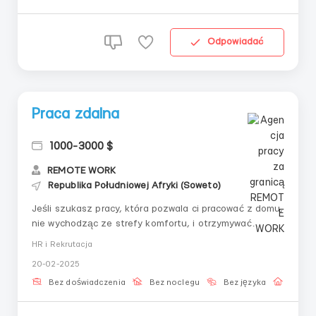
Odpowiadać
Praca zdalna
1000-3000 $
REMOTE WORK
Republika Południowej Afryki (Soweto)
Jeśli szukasz pracy, która pozwala ci pracować z domu,
nie wychodząc ze strefy komfortu, i otrzymywać
stabilne dochody, dołącz do naszego zespołu! 📌 Co
HR i Rekrutacja
cię czeka? ✔ Elastyczny grafik pracy — pracuj, kiedy ci
20-02-2025
wygodnie ✔ Darmowe szkolenie i wsparcie krok po
kroku ✔ Łatwe zadania, które pas...
Bez doświadczenia
Bez noclegu
Bez języka
Praca 