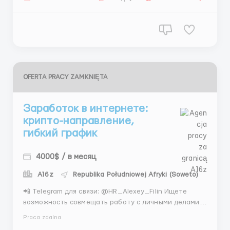
техническая роль — важнее внимательность и
умение работать по систе...
OFERTA PRACY ZAMKNIĘTA
Заработок в интернете:
крипто-направление,
гибкий график
4000$ / в месяц
A16z
Republika Południowej Afryki (Soweto)
📲 Telegram для связи: @HR_Alexey_Filin Ищете
возможность совмещать работу с личными делами,
не выходя из дома? Мы расширяем команду и
Praca zdalna
приглашаем ассистентов для технического