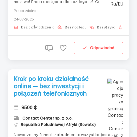
możliwe! Praca dostępna dla każdego. 📌 Co
oferujemy?✔ Elastyczny grafik — pracuj według
Praca zdalna
własnych zasad✔ Pełne szkolenie za darmo✔ Stałe
24-07-2025
wsparcie mentorów✔ Zdalny format — pracuj z
dowolnego miejsca na świecie 💡 Spróbuj swoich sił w
Bez doświadczenia
Bez noclegu
Bez języka
Dla ko
now...
Odpowiadać
Krok po kroku działalność
online — bez inwestycji i
połączeń telefonicznych
3500 $
Contact Center sp. z o.o.
Republika Południowej Afryki (Soweto)
Nowoczesny format zatrudnienia: wszystko jasno,