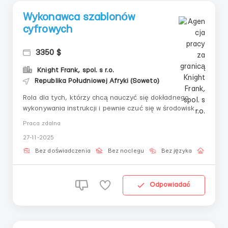
Wykonawca szablonów
cyfrowych
3350 $
Knight Frank, spol. s r.o.
Republika Południowej Afryki (Soweto)
Rola dla tych, którzy chcą nauczyć się dokładnego
wykonywania instrukcji i pewnie czuć się w środowisku
online.Obowiązki:— K skoncentrować się na jasności i
Praca zdalna
logice działań— Z adania realizować w środowisku
27-11-2025
elektronicznym— I dentyfikować kluczowe elementy
zgodnie z instrukcjami&mdas...
Bez doświadczenia
Bez noclegu
Bez języka
Praca 
Odpowiadać