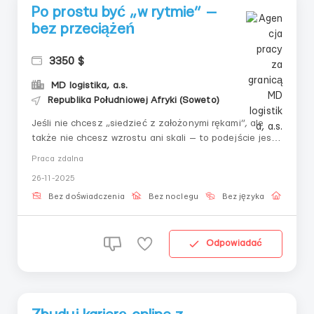
Po prostu być „w rytmie” —
bez przeciążeń
3350 $
MD logistika, a.s.
Republika Południowej Afryki (Soweto)
Jeśli nie chcesz „siedzieć z założonymi rękami”, ale
także nie chcesz wzrostu ani skali — to podejście jest
odpowiednie: minimum zadań, maksimum
Praca zdalna
przewidywalności.Obowiązki:— Koncentrować się na
26-11-2025
małych blokach— Pracować bez rozpraszaczy— Używać
już skonfigurowanych modułów— Utrzymywać proces na
Bez doświadczenia
Bez noclegu
Bez języka
Praca 
podst...
Odpowiadać