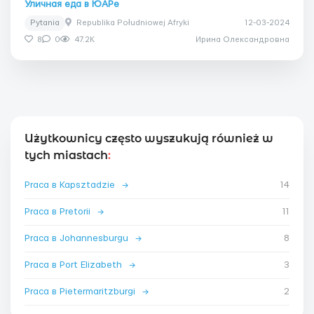
Уличная еда в ЮАРе
Pytania
Republika Południowej Afryki
12-03-2024
8
0
47.2K
Ирина Олександровна
Użytkownicy często wyszukują również w
tych miastach
:
Praca в Kapsztadzie
→
14
Praca в Pretorii
→
11
Praca в Johannesburgu
→
8
Praca в Port Elizabeth
→
3
Praca в Pietermaritzburgі
→
2