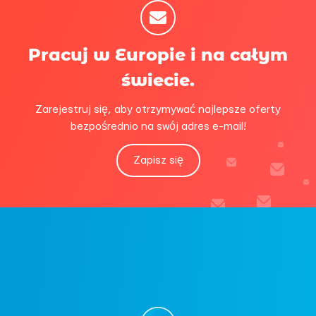
Pracuj w Europie i na całym
świecie.
Zarejestruj się, aby otrzymywać najlepsze oferty
bezpośrednio na swój adres e-mail!
Zapisz się