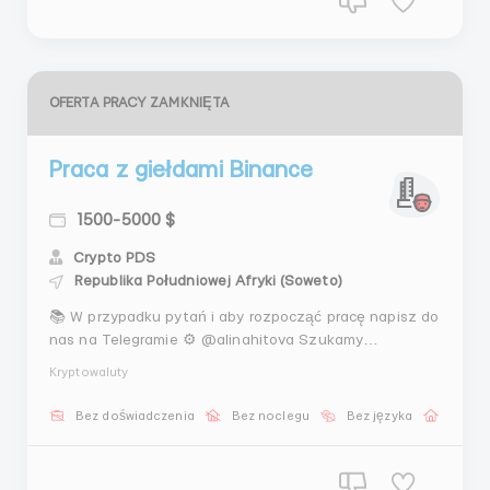
OFERTA PRACY ZAMKNIĘTA
Praca z giełdami Binance
1500-5000 $
Crypto PDS
Republika Południowej Afryki (Soweto)
📚 W przypadku pytań i aby rozpocząć pracę napisz do
nas na Telegramie ⚙️ @alinahitova Szukamy
zaufanych i zainteresowanych partnerów do
Kryptowaluty
długoterminowej współpracy przy pracy z
kryptowalutami. Pracujemy według naszej własnej
Bez doświadczenia
Bez noclegu
Bez języka
Praca 
nowatorskiej metodyki, której jeszcze nie ma w
masach. Praca nadaje się zaró...