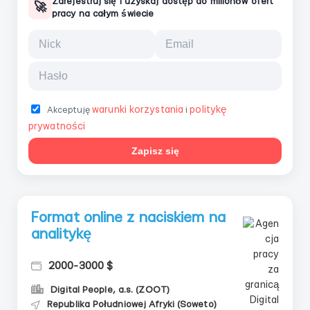
Zarejestruj się i uzyskaj dostęp do milionów ofert
🚀
pracy na całym świecie
warunki korzystania
politykę
Akceptuję
i
prywatności
Zapisz się
Format online z naciskiem na
analitykę
2000-3000 $
Digital People, a.s. (ZOOT)
Republika Południowej Afryki (Soweto)