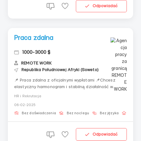
Odpowiadać
Praca zdalna
1000-3000 $
REMOTE WORK
Republika Południowej Afryki (Soweto)
📌 Praca zdalna z oficjalnymi wypłatami 📌Chcesz
elastyczny harmonogram i stabilną działalność w
sferze cyfrowej? Oferujemy sprawdzoną pracę z
HR i Rekrutacja
darmowym szkoleniem!📌 Co oferujemy?✅ Możliwość
06-02-2025
pracy z dowolnego miejsca na świecie✅ Oficjalne
wypłaty bez ukrytych warunków✅ Minimalne
Bez doświadczenia
Bez noclegu
Bez języka
Praca 
zaangażowanie od 2 godz...
Odpowiadać