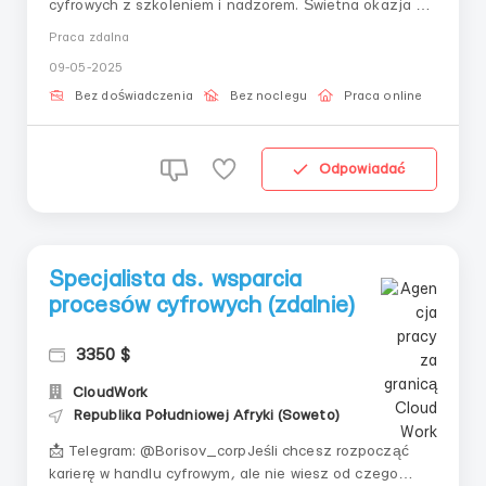
cyfrowych z szkoleniem i nadzorem. Świetna okazja dla
początkujących, którzy chcą rozwijać się w elastycznej
Praca zdalna
roli online.Szczegóły:Nauka poprzez strukturę
09-05-2025
szkoleń;Praca zdalna i zarządzanie swoim czasem;Nie
wymaga doświadczenia – tylko motywacji.📩 Tel...
Bez doświadczenia
Bez noclegu
Praca online
Odpowiadać
Specjalista ds. wsparcia
procesów cyfrowych (zdalnie)
3350 $
CloudWork
Republika Południowej Afryki (Soweto)
📩 Telegram: @Borisov_corpJeśli chcesz rozpocząć
karierę w handlu cyfrowym, ale nie wiesz od czego