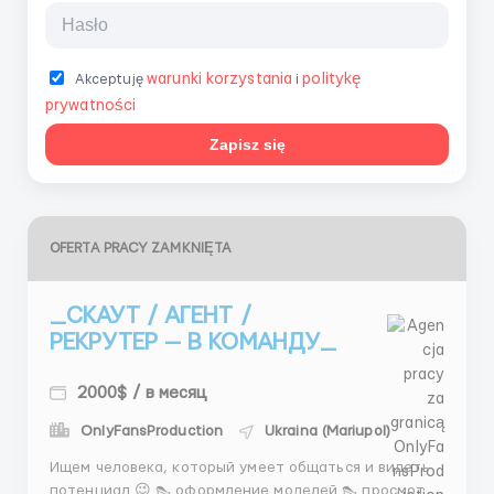
warunki korzystania
politykę
Akceptuję
i
prywatności
Zapisz się
OFERTA PRACY ZAMKNIĘTA
_СКАУТ / АГЕНТ /
РЕКРУТЕР — В КОМАНДУ_
2000$ / в месяц
OnlyFansProduction
Ukraina (Mariupol)
Ищем человека, который умеет общаться и видеть
потенциал 😉 👠 оформление моделей 👠 просмотр