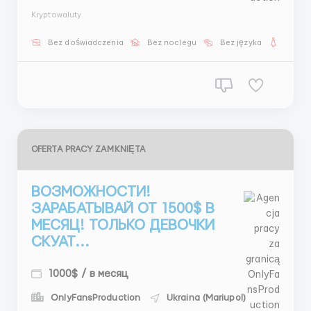
В обязанности входит — поиск кандидаток — анализ
Kryptowaluty
профилей — сбор фото — презентации 💰 1500$+ 📩
@Dash_wr20 ...
Bez doświadczenia
Bez noclegu
Bez języka
Dla ko
OFERTA PRACY ZAMKNIĘTA
ВОЗМОЖНОСТИ!
ЗАРАБАТЫВАЙ ОТ 1500$ В
МЕСЯЦ! ТОЛЬКО ДЕВОЧКИ
СКУАТ...
1000$ / в месяц
OnlyFansProduction
Ukraina (Mariupol)