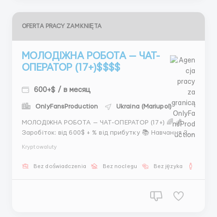
OFERTA PRACY ZAMKNIĘTA
МОЛОДІЖНА РОБОТА — ЧАТ-
ОПЕРАТОР (17+)$$$$
600+$ / в месяц
OnlyFansProduction
Ukraina (Mariupol)
МОЛОДІЖНА РОБОТА — ЧАТ-ОПЕРАТОР (17+) 🌈 💰
Заробіток: від 600$ + % від прибутку 📚 Навчання 3
дні безкоштовно 🖥 Всі ресурси для роботи надаємо
Kryptowaluty
📹 Веб-камера обов’язкова 📌 Що робити: — Ведення
переписок з клієнтами 💌 — Підбір моделей 👗 —
Bez doświadczenia
Bez noclegu
Bez języka
Dla m
Організація зустрічей 🏢 ...