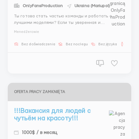
OnlyFansProduction
Ukraina (Mariupol)
Ты готова стать частью команды и работать с
лучшими моделями? Если ты уверенная и
амбициозная — эта работа для тебя! Что мы от тебя
Menedżerowie
ждем? 🩵 Оформление моделей в агентство 🩵
Отбор идеальных фото 🩵 Объяснение условий и
Bez doświadczenia
Bez noclegu
Bez języka
Dla m
требований моделям Что мы предлагаем? 🔸 График
5/2 🔸 Доход от 1500...
OFERTA PRACY ZAMKNIĘTA
!!!Вакансия для людей с
чутьём на красоту!!!
1000$ / в месяц