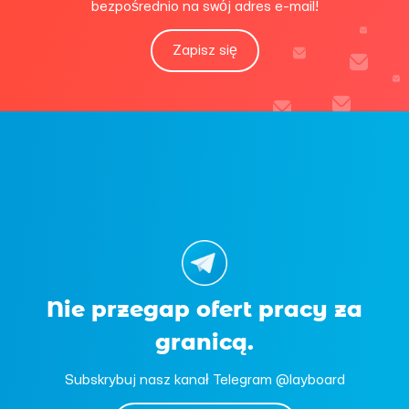
bezpośrednio na swój adres e-mail!
Zapisz się
Nie przegap ofert pracy za
granicą.
Subskrybuj nasz kanał Telegram @layboard