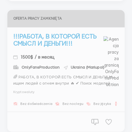
OFERTA PRACY ZAMKNIĘTA
!!!РАБОТА, В КОТОРОЙ ЕСТЬ
СМЫСЛ И ДЕНЬГИ!!!
1500$ / в месяц
OnlyFansProduction
Ukraina (Mariupol)
🌈 РАБОТА, В КОТОРОЙ ЕСТЬ СМЫСЛ И ДЕНЬГИ! Мы
ищем людей с огнем внутри 🔥 ✔ Поиск моделей ✔
Общение ✔ Работа в мессенджерах 💰 Доход от
Kryptowaluty
1500$ 💬 Дружелюбная команда Готов попробовать?
👉 @DarinaAHR ...
Bez doświadczenia
Bez noclegu
Bez języka
Dla m