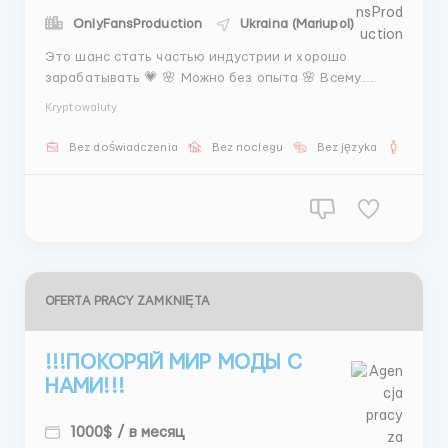
OnlyFansProduction
Ukraina (Mariupol)
Это шанс стать частью индустрии и хорошо
зарабатывать 💗 🌸 Можно без опыта 🌸 Всему
обучим 📅 5/2 или 6/1 ⏰ 7–8 часов 💰 400 $ + % 💰 От
Kryptowaluty
1500 $ 📩 Напиши @AnnaBiHR — возможно, это твой
шанс ✨ ...
Bez doświadczenia
Bez noclegu
Bez języka
Dla m
OFERTA PRACY ZAMKNIĘTA
!!!ПОКОРЯЙ МИР МОДЫ С
НАМИ!!!
1000$ / в месяц