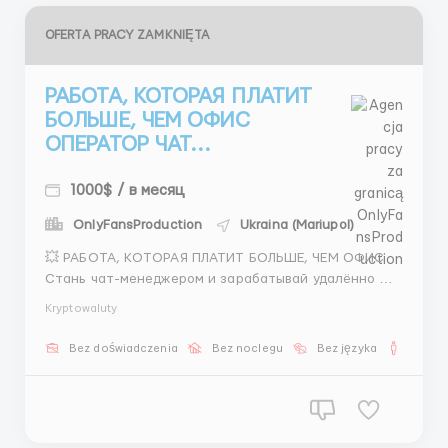
OFERTA PRACY ZAMKNIĘTA
РАБОТА, КОТОРАЯ ПЛАТИТ
БОЛЬШЕ, ЧЕМ ОФИС
ОПЕРАТОР ЧАТ...
1000$ / в месяц
OnlyFansProduction
Ukraina (Mariupol)
💥 РАБОТА, КОТОРАЯ ПЛАТИТ БОЛЬШЕ, ЧЕМ ОФИС
Стань чат-менеджером и зарабатывай удалённо 💰
Что получаешь: — от 600$ фикс — % от результата —
Kryptowaluty
рост дохода без потолка 📩 Что нужно делать: —
общаться с клиентами — помогать и
Bez doświadczenia
Bez noclegu
Bez języka
Dla m
консультировать — доводить до р...