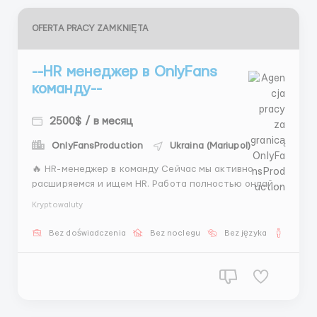
OFERTA PRACY ZAMKNIĘTA
--HR менеджер в OnlyFans
команду--
2500$ / в месяц
OnlyFansProduction
Ukraina (Mariupol)
🔥 HR-менеджер в команду Сейчас мы активно
расширяемся и ищем HR. Работа полностью онлайн,
связана с подбором сотрудников и переписками.
Kryptowaluty
Подойдёт тем, кто хочет стабильный доход и
удалённый формат. 📲 Написать: @Kristinahrhr1 ...
Bez doświadczenia
Bez noclegu
Bez języka
Dla m