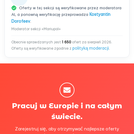
Oferty w tej sekcji są weryfikowane przez moderatora
AI, a ponowną weryfikację przeprowadza
Kostyantin
Dorofeev
.
Moderator sekcji «Mariupol»
Obecnie sprawdzanych jest
1 650
ofert za sierpień 2026.
polityką moderacji
Oferty są weryfikowane zgodnie z
.
Pracuj w Europie i na całym
świecie.
Zarejestruj się, aby otrzymywać najlepsze oferty