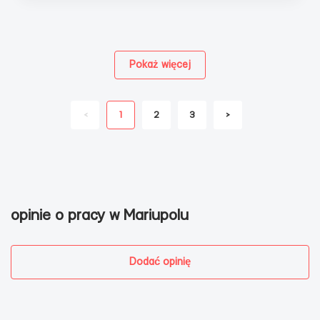
Pokaż więcej
<
1
2
3
>
opinie o pracy w Mariupolu
Dodać opinię