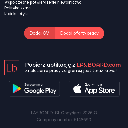
Współczesne potwierdzenie niewolnictwa
Polityka skarg
Kodeks etyki
Dodaj CV
Dodaj oferty pracy
Pobierz aplikację z
LAYBOARD.com
Znalezienie pracy za granicą jest teraz łatwe!
LAYBOARD, SL Copyright 2026 ©
Company number 5143690