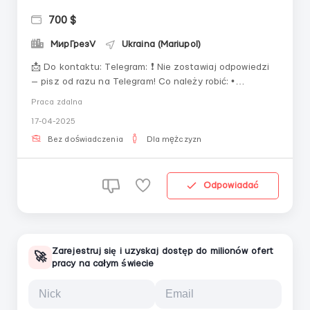
700 $
МирГрезV
Ukraina (Mariupol)
📩 Do kontaktu: Telegram: ❗ Nie zostawiaj odpowiedzi
— pisz od razu na Telegram! Co należy robić: •
Prowadzić korespondencję na czacie online,
Praca zdalna
utrzymywać zainteresowanie klientów. • Odpowiadać
17-04-2025
na pytania i proponować tematy do rozmowy. Warunki
pracy: • Praca zdalna z elast...
Bez doświadczenia
Dla mężczyzn
Odpowiadać
Zarejestruj się i uzyskaj dostęp do milionów ofert
🚀
pracy na całym świecie