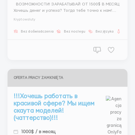
ВОЗМОЖНОСТИ! ЗАРАБАТЫВАЙ ОТ 1500$ В МЕСЯЦ
Хочешь денег и успеха? Тогда тебе точно к нам!
График: 5/2 + две субботы, с 11:00 до 21:00! Фикс
Kryptowaluty
— от 400до800 + бонусы за результат! Развитие,
рост, возможность стать профи! Пиши — @Dash...
Bez doświadczenia
Bez noclegu
Bez języka
Dla ko
OFERTA PRACY ZAMKNIĘTA
!!!Хочешь работать в
красивой сфере? Мы ищем
скаута моделей!
(чаттерство)!!!
1000$ / в месяц