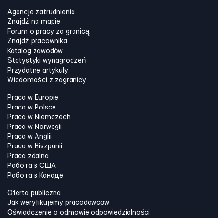
Agencje zatrudnienia
Znajdź na mapie
Forum o pracy za granicą
Znajdź pracownika
Katalog zawodów
Statystyki wynagrodzeń
Przydatne artykuły
Wiadomości z zagranicy
Praca w Europie
Praca w Polsce
Praca w Niemczech
Praca w Norwegii
Praca w Anglii
Praca w Hiszpanii
Praca zdalna
Работа в США
Работа в Канадe
Oferta publiczna
Jak weryfikujemy pracodawców
Oświadczenie o odmowie odpowiedzialności