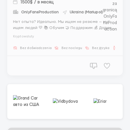
1500$ / в месяц
OnlyFansProduction
Ukraina (Mariupol)
Нет опыта? Идеально. Мы ищем не резюме — мы
ищем людей 💛 📚 Обучим 🤝 Поддержим 💰 Дадим
возможность зарабатывать от 1500$ Твоя задача —
Kryptowaluty
находить интересных людей и общаться Просто.
Интересно. Перспективно 🌟 @MariaLiHR ...
Bez doświadczenia
Bez noclegu
Bez języka
Dla m