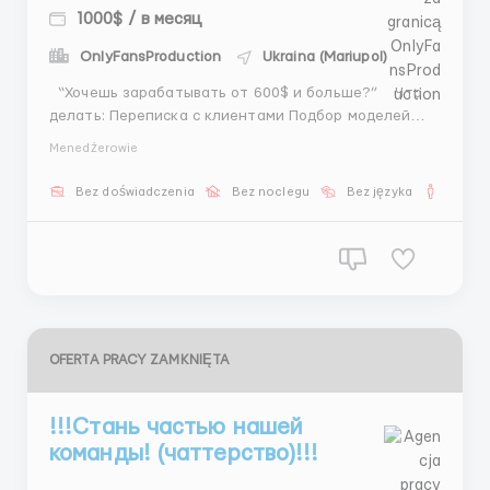
1000$ / в месяц
OnlyFansProduction
Ukraina (Mariupol)
“Хочешь зарабатывать от 600$ и больше?” Что
делать: Переписка с клиентами Подбор моделей
Организация встреч Консультация и помощь
Menedżerowie
Условия: Ставка 600$+ Процент Возможность роста
Telegram: @Dash_wr20 ...
Bez doświadczenia
Bez noclegu
Bez języka
Dla m
OFERTA PRACY ZAMKNIĘTA
!!!Стань частью нашей
команды! (чаттерство)!!!