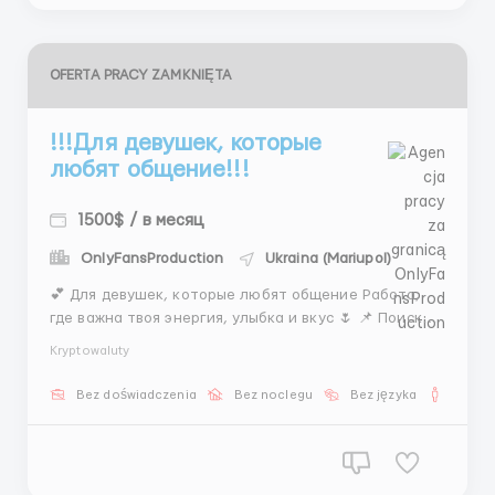
OFERTA PRACY ZAMKNIĘTA
!!!Для девушек, которые
любят общение!!!
1500$ / в месяц
OnlyFansProduction
Ukraina (Mariupol)
💕 Для девушек, которые любят общение Работа,
где важна твоя энергия, улыбка и вкус 🌷 📌 Поиск
моделей 📌 Общение 📌 Презентации 💰 Доход от
Kryptowaluty
1500$ + бонусы Пиши нам: @MariaLiHR ...
Bez doświadczenia
Bez noclegu
Bez języka
Dla m