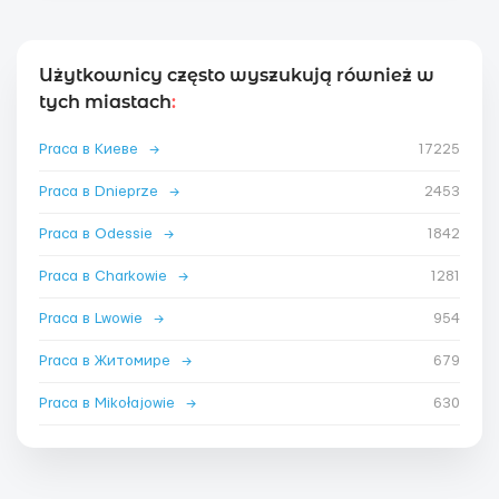
Użytkownicy często wyszukują również w
tych miastach
:
Praca в Киеве
→
17225
Praca в Dnieprze
→
2453
Praca в Odessie
→
1842
Praca в Charkowie
→
1281
Praca в Lwowie
→
954
Praca в Житомире
→
679
Praca в Mikołajowie
→
630