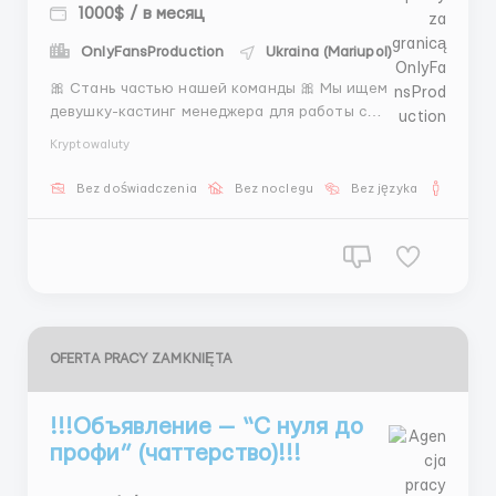
1000$ / в месяц
OnlyFansProduction
Ukraina (Mariupol)
🎀 Стань частью нашей команды 🎀 Мы ищем
девушку-кастинг менеджера для работы с
моделями. Обязанности: 🌷 просмотр портфолио 🌷
Kryptowaluty
отбор фото 🌷 оформление моделей 🌷 объяснение
условий Мы предлагаем: 💰 доход от 1500$ 📅
Bez doświadczenia
Bez noclegu
Bez języka
Dla m
график 5/2 📚 обучение с нуля 💻 предоставим
инструменты Пиши: @AnnaBiH...
OFERTA PRACY ZAMKNIĘTA
!!!Объявление — “С нуля до
профи” (чаттерство)!!!