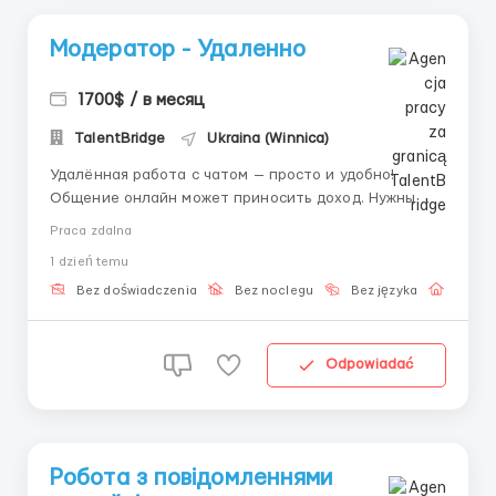
Модератор - Удаленно
1700$ / в месяц
TalentBridge
Ukraina (Winnica)
Удалённая работа с чатом — просто и удобно!
Общение онлайн может приносить доход. Нужны
люди, которые любят писать и помогать. Ваши
Praca zdalna
задачи: -вести диалог с клиентами -предоставлять
1 dzień temu
информацию и советы -поддерживать позитивную
атмосферу. Мы гарантируем: ...
Bez doświadczenia
Bez noclegu
Bez języka
Praca 
Odpowiadać
Робота з повідомленнями