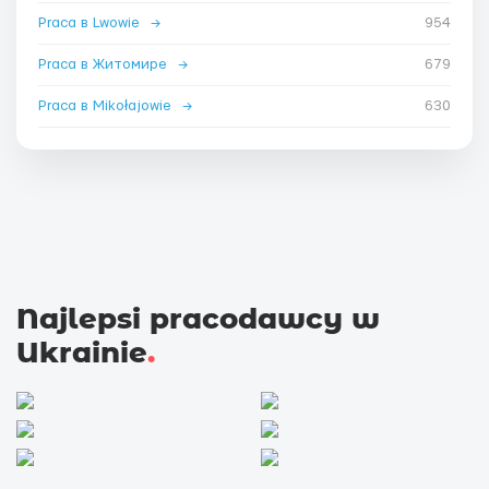
Praca в Lwowie
→
954
Praca в Житомире
→
679
Praca в Mikołajowie
→
630
Najlepsi pracodawcy w
Ukrainie
.