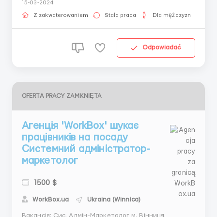
15-03-2024
socjalny i zaopatrzenie. Szczegóły pod numerem
telefonu 0671166235 Lub pisz na Viber, Telegram,
Z zakwaterowaniem
Stała praca
Dla mężczyzn
WhatsApp, ...
Odpowiadać
OFERTA PRACY ZAMKNIĘTA
Агенція 'WorkBox' шукає
працівників на посаду
Системний адміністратор-
маркетолог
1500 $
WorkBox.ua
Ukraina (Winnica)
Вакансія: Сис. Адмін-Маркетолог м. Вінниця.