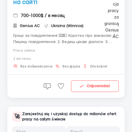
на сайті
700-1000$ / в месяц
Genius AС
Ukraina (Winnica)
Гроші за повідомлення ⌨️💵 Коротко про вакансію: 1.
Пишеш повідомлення. 2. Ведеш цікаві діалоги. 3.
Отримуєш 40-50% від балансу ✍🏻 Безкоштовна
Praca zdalna
онлайн навчання 💻 Наявність ноутбука або ПК для
2 dni temu
роботи Зв'язок: ТГ@hr2rec ...
Bez doświadczenia
Bez języka
Dla kobiet
Odpowiadać
Zarejestruj się i uzyskaj dostęp do milionów ofert
🚀
pracy na całym świecie