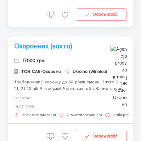
для іногоро...
Odpowiadać
Охоронник (вахта)
17000 грн.
ТОВ САБ-Охорона
Ukraina (Winnica)
Требования: Охоронці до 60 років Умови: Вахта 21-
21, 21-10 діб Вінницькій,Черкаська обл. Фірма надає
житло, аванси (зп сразу після вахти) 420-600 грн за
Ochrona
зміну О96_72З_5З_5З тел: з 9:00 до 19:00 пн-пт! ...
14-07-2026
Bez doświadczenia
Z zakwaterowaniem
Stała praca
Odpowiadać