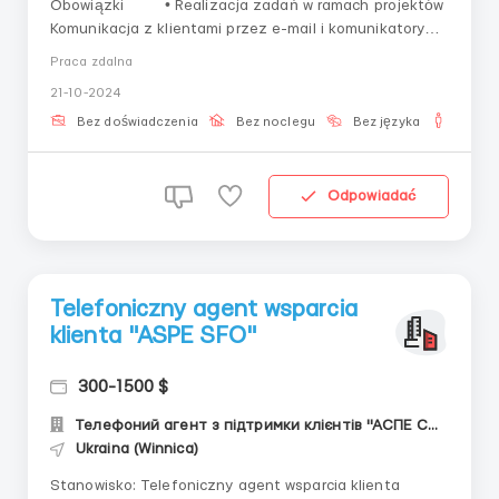
Obowiązki • Realizacja zadań w ramach projektów
Komunikacja z klientami przez e-mail i komunikatory
Przygotowanie raportów i dokumentów Udział w
Praca zdalna
zespołowych spotkaniach online Wymagania:
21-10-2024
Doświadczenie w podobnej branży jest mile widziane
Umiejętność pracy samodzie...
Bez doświadczenia
Bez noclegu
Bez języka
Dla m
Odpowiadać
Telefoniczny agent wsparcia
klienta "ASPE SFO"
300-1500 $
Телефоний агент з підтримки клієнтів "АСПЕ СФО"
Ukraina (Winnica)
Stanowisko: Telefoniczny agent wsparcia klienta