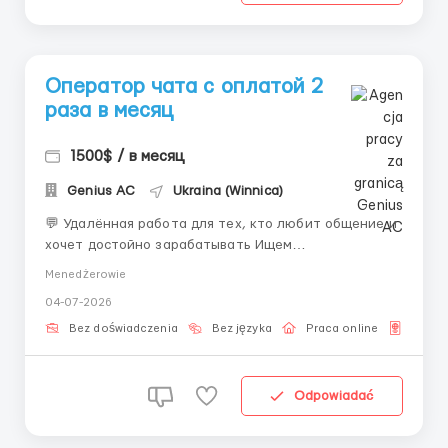
Оператор чата с оплатой 2
раза в месяц
1500$ / в месяц
Genius AС
Ukraina (Winnica)
💬 Удалённая работа для тех, кто любит общение и
хочет достойно зарабатывать Ищем
коммуникабельных людей для работы в
Menedżerowie
англоязычных онлайн-чатах. Формат — только
04-07-2026
переписка, без звонков и видеосвязи. Что нужно
делать: • Вести переписку от имени модели
Bez doświadczenia
Bez języka
Praca online
Dla U
(официально и с её согласия); &b...
Odpowiadać