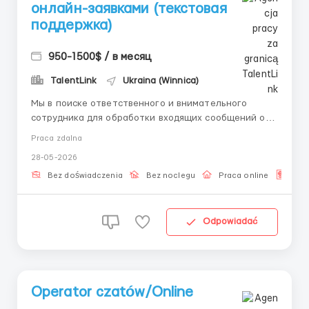
онлайн-заявками (текстовая
поддержка)
950-1500$ / в месяц
TalentLink
Ukraina (Winnica)
Мы в поиске ответственного и внимательного
сотрудника для обработки входящих сообщений от
клиентов. Работа удаленная, без звонков, только
Praca zdalna
письменное общение. Задачи: Обработка и ведение
28-05-2026
текстовой переписки с пользователями
Поддержание актуальности предоставленной
Bez doświadczenia
Bez noclegu
Praca online
Dla 
информации в система...
Odpowiadać
Operator czatów/Online