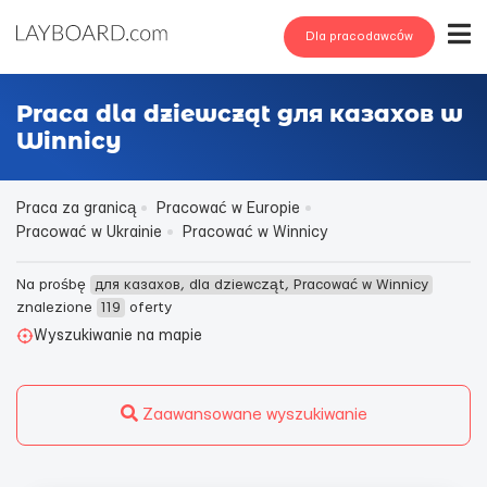
Dla pracodawców
Praca dla dziewcząt для казахов w
Winnicy
Praca za granicą
Pracować w Europie
Pracować w Ukrainie
Pracować w Winnicy
Na prośbę
для казахов, dla dziewcząt, Pracować w Winnicy
znalezione
119
oferty
Wyszukiwanie na mapie
Zaawansowane wyszukiwanie