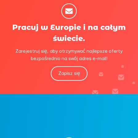
Pracuj w Europie i na całym
świecie.
Zarejestruj się, aby otrzymywać najlepsze oferty
bezpośrednio na swój adres e-mail!
Zapisz się