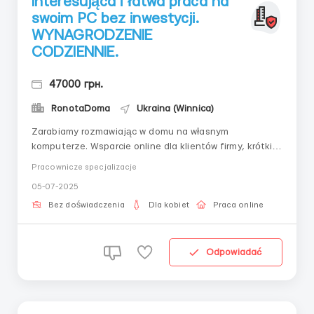
Interesująca i łatwa praca na
swoim PC bez inwestycji.
WYNAGRODZENIE
CODZIENNIE.
47000 грн.
RonotaDoma
Ukraina (Winnica)
Zarabiamy rozmawiając w domu na własnym
komputerze. Wsparcie online dla klientów firmy, krótkie
listy, praca z pocztą elektroniczną. Harmonogram pracy
Pracownicze specjalizacje
wybierasz sam. Bez inwestycji finansowych.
05-07-2025
Wymagania: kobieta 18-45 lat, pozytywne nastawienie
do pracy, cierpliwość. Szkolenie w trakcie pracy. Wy...
Bez doświadczenia
Dla kobiet
Praca online
Odpowiadać