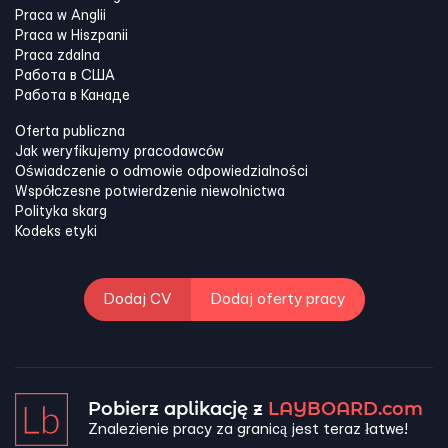
Praca w Anglii
Praca w Hiszpanii
Praca zdalna
Работа в США
Работа в Канадe
Oferta publiczna
Jak weryfikujemy pracodawców
Oświadczenie o odmowie odpowiedzialności
Współczesne potwierdzenie niewolnictwa
Polityka skarg
Kodeks etyki
Dodaj CV
Dodaj oferty pracy
Pobierz aplikację z
LAYBOARD.com
Znalezienie pracy za granicą jest teraz łatwe!