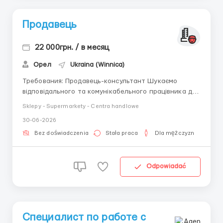
Продавець
22 000грн. / в месяц
Орел
Ukraina (Winnica)
Требования: Продавець-консультант Шукаємо
відповідального та комунікабельного працівника для
роботи з клієнтами. Обов'язки: Консультування
Sklepy - Supermarkety - Centra handlowe
покупців щодо товарів. Допомога у виборі продукції.
30-06-2026
Викладка товару та підтримання порядку в
торговому залі. Робота з цінниками та асортиме...
Bez doświadczenia
Stała praca
Dla mężczyzn
Odpowiadać
Специалист по работе с