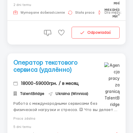
організованого та ініціативного адміністратора /
2 dni temu
офіс-менеджера. Основні обов’язки: оформлення та
супровід замовлень; ведення документообігу комп...
Wymagane doświadczenie
Stała praca
Dla mężczyzn
Odpowiadać
Оператор текстового
сервиса (удалённо)
18000-59000грн. / в месяц
TalentBridge
Ukraina (Winnica)
Работа с международными сервисами без
физической нагрузки и стресса. 🔳 Что вы делаете: •
Общаетесь с пользователями в чатах; •
Praca zdalna
Поддерживаете диалог по инструкциям; •
5 dni temu
Своевременно отвечаете на входящие сообщения.