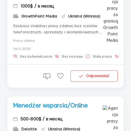
1000$ / в месяц
GrowthPoint Media
Ukraina (Winnica)
Szukasz stabilnej pracy zdalnej bez rozmów
telefonicznych, sprzedaży i skomplikowanych
wymagań? W takim razie ta oferta jest dla Ciebie.
Praca zdalna
Zapraszamy kandydatów na stanowisko menedżera
14-11-2025
czatu — praca w pełni online, bez wkładu finansowego i
z elastycznym grafikiem. Obowiązki:-Prowadzenie
Bez doświadczenia
Bez noclegu
Stała praca
Bez j
korespond...
Odpowiadać
Menedżer wsparcia/Online
500-800$ / в месяц
Deloitte
Ukraina (Winnica)