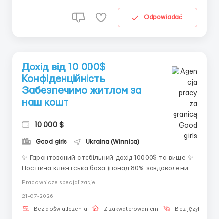
Odpowiadać
Дохід від 10 000$
Конфіденційність
Забезпечимо житлом за
наш кошт
10 000 $
Good girls
Ukraina (Winnica)
✨ Гарантований стабільний дохід 10000$ та вище ✨
Постійна клієнтська база (понад 80% завдоволених
клієнтів повертаються) ✨ Конфіденційність та
Pracownicze specjalizacje
беспека вашої особистої інформації ✨ Гнучкий
21-07-2026
графік, створюється індивідуально з кожною
дівчиною ✨ Допомога з переїздом та проживанням
Bez doświadczenia
Z zakwaterowaniem
Bez języka