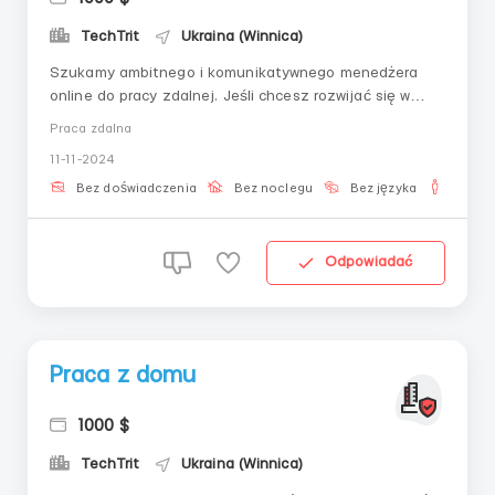
TechTrit
Ukraina (Winnica)
Szukamy ambitnego i komunikatywnego menedżera
online do pracy zdalnej. Jeśli chcesz rozwijać się w
dynamicznej branży i pracować w elastycznym trybie,
Praca zdalna
zapraszamy do dołączenia do naszego zespołu!
11-11-2024
Obowiązki: Komunikacja z klientami poprzez kanały
online (czat, e-mail, media społecznościowe); Doradzt...
Bez doświadczenia
Bez noclegu
Bez języka
Dla m
Odpowiadać
Praca z domu
1000 $
TechTrit
Ukraina (Winnica)