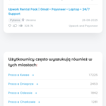
Upwork Rental Pack | Gmail • Payoneer • Laptop • 24/7
Support
Pytania
Ukraina
26-08-2025
2
1
328.7K
Upwork and Payoneer
Użytkownicy często wyszukują również w
tych miastach
:
Praca в Киеве
→
17225
Praca в Dnieprze
→
2453
Praca в Odessie
→
1842
Praca в Charkowie
→
1281