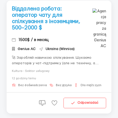
Віддалена робота:
оператор чату для
спілкування з іноземцями,
500–2000 $
1500$ / в месяц
Genius AС
Ukraina (Winnica)
🚀 Заробляй навичкою спілкування. Шукаємо
операторів у чат-підтримку (але не технічну, а
комунікативну). 💬 Що робити: — Відповідати на
Kultura - Sektor usługowy
повідомлення в чаті — Підтримувати розмову,
12 godziny temu
викликати інтерес — Діяти за перевіреною
системою 📌 Хто потрібен: — Власник ПК/ноутбука
Bez doświadczenia
Bez języka
Dla mężczyzn
&md...
Odpowiadać