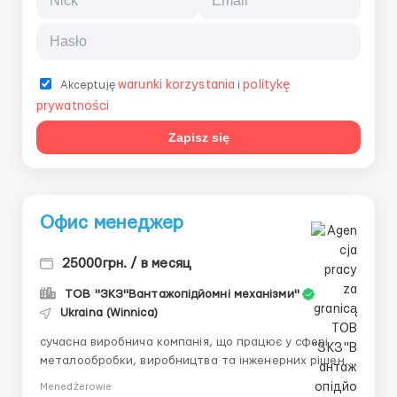
warunki korzystania
politykę
Akceptuję
i
prywatności
Zapisz się
Офис менеджер
25000грн. / в месяц
ТОВ "ЗКЗ"Вантажопідйомні механізми"
Ukraina (Winnica)
сучасна виробнича компанія, що працює у сфері
металообробки, виробництва та інженерних рішень,
запрошує до своєї команди відповідального,
Menedżerowie