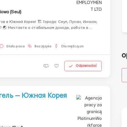
iowa (Seul)
в в Южной Корее! 🏗️ Города: Сеул, Пусан, Инчхон,
аться? Южная Корея — страна технологий, красоты и
Stała praca
Bez języka
Dla mężczyzn
o
Odpowiadać
тель — Южная Корея