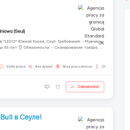
niowa (Seul)
ания: - Мужчины,
Упаковка товара - Сбор интернет заказов - Контроль качества товара - Поддержание бе...
Stała praca
Bez języka
Wiza pracownicza
Dla kobiet
Odpowiadać
ull в Сеуле!