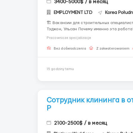
3400-5000$ / в месяц
EMPLOYMENT LTD
Korea Połudn
🏗️ Вакансии для строительных специалисто
Тэджон, Ульсан Почему именно эта работа? 🌏 Мечтаете о стабильном доходе, работе в
современном мире и возможностях развив
Pracownicze specjalizacje
новых горизонтов! 🌏 Работа ...
Bez doświadczenia
Z zakwaterowaniem
15 godziny temu
Сотрудник клининга в о
Р
2100-2500$ / в месяц