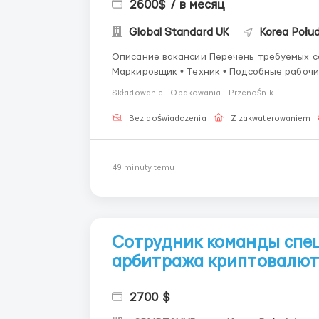
2600$ / в месяц
Global Standard UK
Korea Połud
Описание вакансии ‍️Перечень требуемых сотрудников: Упаковщик • Фасовщик • Грузчик •
Składowanie - Opakowania - Przenośnik
Bez doświadczenia
Z zakwaterowaniem
49 minuty temu
Сотрудник команды спе
арбитража криптовалю
2700 $