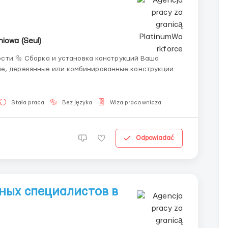
niowa (Seul)
ие, деревянные или комбинированные конструкции
еряете крепления и следите, чтобы каждая часть
Stała praca
Bez języka
Wiza pracownicza
Odpowiadać
ных специалистов в