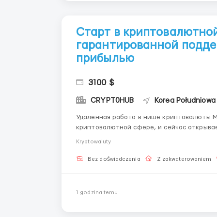
Старт в криптовалютной 
гарантированной подде
прибылью
3100 $
CRYPT0HUB
Korea Południowa 
Удаленная работа в нише криптовалюты Мы — команда с более чем 6-летним опытом работы в
криптовалютной сфере, и сейчас открывае
стабильный доход при условии вашей актив
Kryptowaluty
чтобы вы не просто зарабатывали, но ...
Bez doświadczenia
Z zakwaterowaniem
1 godzina temu