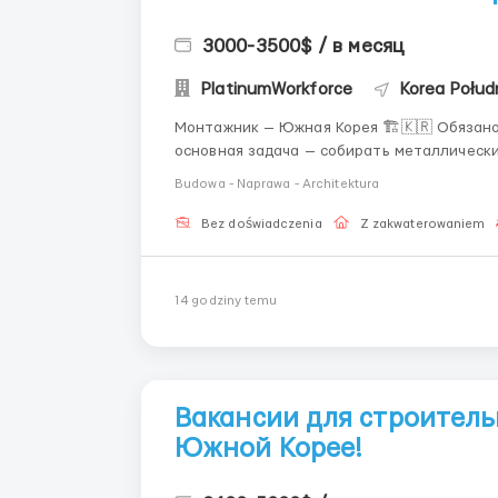
3000-3500$ / в месяц
PlatinumWorkforce
Korea Połud
Монтажник — Южная Корея 🏗️🇰🇷 Обязаности 🔩 Сборка и установка конструкций Ваша
основная задача — собирать металлическ
по чертежам. Вы соединяете детали, пров
Budowa - Naprawa - Architektura
стояла надёжно. 📐 Контроль то...
Bez doświadczenia
Z zakwaterowaniem
14 godziny temu
Вакансии для строитель
Южной Корее!