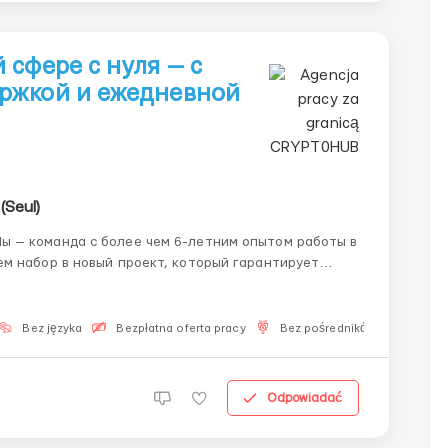
сфере с нуля — с
ржкой и ежедневной
(Seul)
м набор в новый проект, который гарантирует
ности и дисциплины. У нас есть всё для того,
Bez języka
Bezpłatna oferta pracy
Bez pośredników
Odpowiadać