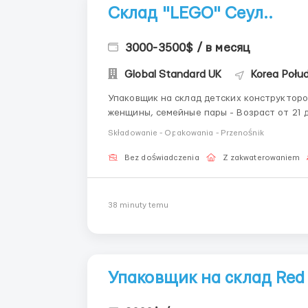
Склад "LEGO" Сеул..
3000-3500$ / в месяц
Global Standard UK
Korea Połud
Упаковщик на склад детских конструкторов "LEGO" Южная Корея, Сеул Требов
женщины, семейные пары - Возраст от 21 до 55 лет 👌 Обязанности: - Сканирование товара -
Składowanie - Opakowania - Przenośnik
Bez doświadczenia
Z zakwaterowaniem
38 minuty temu
Упаковщик на склад Red B