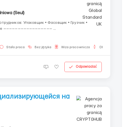
niowa (Seul)
Маркировщик • Техник • Подсобные рабочие ————————————————— ...
Stała praca
Bez języka
Wiza pracownicza
Dla mężczyzn
Odpowiadać
циализирующейся на
т