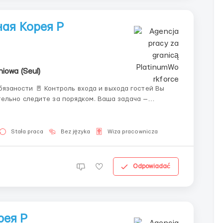
ая Корея Р
niowa (Seul)
тельно следите за порядком. Ваша задача —
и гости, сотрудники и посетители без каких-либо
Stała praca
Bez języka
Wiza pracownicza
Odpowiadać
рея Р