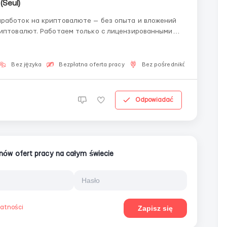
(Seul)
аработок на криптовалюте — без опыта и вложений
ьную сеть партнёров. Что нужно делать:
Bez języka
Bezpłatna oferta pracy
Bez pośredników
Odpowiadać
ionów ofert pracy na całym świecie
watności
Zapisz się