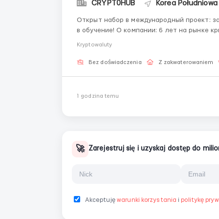
CRYPT0HUB
Korea Południowa 
Открыт набор в международный проект: з
в обучение! О компании: 6 лет на рынке криптовалют. Работаем только с лицензированными
биржами: Binance, Bybit, TrustWallet. Строим глобал
Kryptowaluty
Следовать чётким и...
Bez doświadczenia
Z zakwaterowaniem
1 godzina temu
🚀
Zarejestruj się i uzyskaj dostęp do mil
Akceptuję
warunki korzystania
i
politykę pry