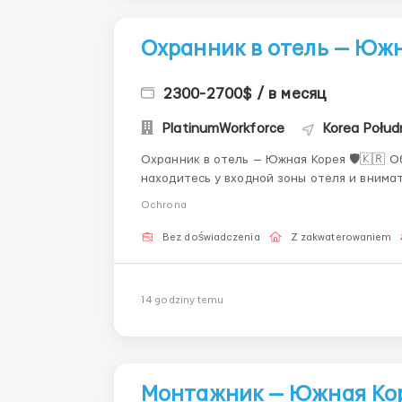
Охранник в отель — Южн
2300-2700$ / в месяц
PlatinumWorkforce
Korea Połud
Охранник в отель — Южная Корея 🛡️🇰🇷 Обязаности 🚪 Контроль входа и выхода гостей Вы
находитесь у входной зоны отеля и внима
наблюдать за тем, чтобы в здание заходил
Ochrona
проблем. Иногда нужно просто ...
Bez doświadczenia
Z zakwaterowaniem
14 godziny temu
Монтажник — Южная Ко