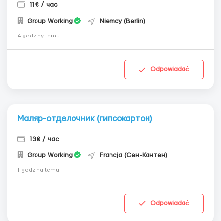
11€ / час
Group Working
Niemcy (Berlin)
4 godziny temu
Odpowiadać
Маляр-отделочник (гипсокартон)
13€ / час
Group Working
Francja (Сен-Кантен)
1 godzina temu
Odpowiadać