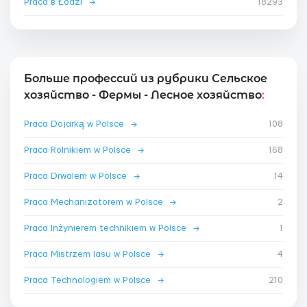
Praca в Łodzi
→
18293
Больше профессий из рубрики Сельское
хозяйство - Фермы - Лесное хозяйство
:
Praca Dojarką w Polsce
→
108
Praca Rolnikiem w Polsce
→
168
Praca Drwalem w Polsce
→
14
Praca Mechanizatorem w Polsce
→
2
Praca Inżynierem technikiem w Polsce
→
1
Praca Mistrzem lasu w Polsce
→
4
Praca Technologiem w Polsce
→
210