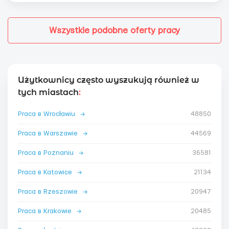
Wszystkie podobne oferty pracy
Użytkownicy często wyszukują również w
tych miastach
:
Praca в Wrocławiu
→
48850
Praca в Warszawie
→
44569
Praca в Poznaniu
→
36581
Praca в Katowice
→
21134
Praca в Rzeszowie
→
20947
Praca в Krakowie
→
20485