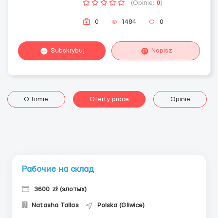
(Opinie:
0
)
0
1484
0
Subskrybuj
Napisz
O firmie
Oferty prace
Opinie
Рабочие на склад
3600 zł (злотых)
Natasha Tallas
Polska (Gliwice)