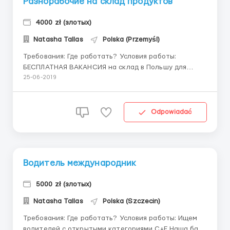
Разнорабочие на склад продуктов
4000 zł (злотых)
Natasha Tallas
Polska (Przemyśl)
Требования: Где работать? Условия работы:
БЕСПЛАТНАЯ ВАКАНСИЯ на склад в Польшу для
мужчин, женщин, семейных пар Работа в городе
25-06-2019
Krosno (рядом с границей с Украиной) Сотрудник
работает на складе по сборе заказа ( работа с
продуктами питания ) . Сотрудн...
Odpowiadać
Водитель международник
5000 zł (злотых)
Natasha Tallas
Polska (Szczecin)
Требования: Где работать? Условия работы: Ищем
водителей с открытыми категориями С+Е Наша база