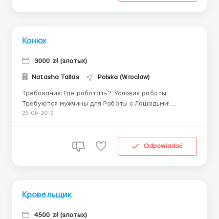
Конюх
3000 zł (злотых)
Natasha Tallas
Polska (Wrocław)
Требования: Где работать? Условия работы:
Требуются мужчины для Работы с Лошадьми!
Вакансия Бесплатная! Мужчины с опытом работы в
25-06-2019
сельском хозяйстве. Документы : виза или
биометрия от 2х месяцев. Требуется 3 человека для
присмотра за лошадьми : кормить, убирать, вы...
Odpowiadać
Кровельщик
4500 zł (злотых)