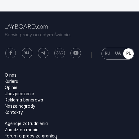
Serwis pracy na całym świecie.
RU
UA
PL
O nas
Kariera
Opinie
Ubezpieczenie
Reklama banerowa
Nasze nagrody
Kontakty
Agencje zatrudnienia
Znajdź na mapie
Forum o pracy za granicą