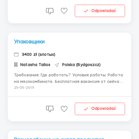
специализированном супермаркете " Сад и Огоро...
Odpowiadać
Упаковщики
3400 zł (злотых)
Natasha Tallas
Polska (Bydgoszcz)
Требования: Где работать? Условия работы: Работа
на мясокомбинате. Бесплатная вакансия от сейчас!
Упаковка свинины. Для мужчин, женщин и семейных
25-06-2019
пар г.Быдгощ (встречают с вокзала) Цех с
холодными температурами . +7,+8 График: 6/1
(воскресенье - выходной),...
Odpowiadać