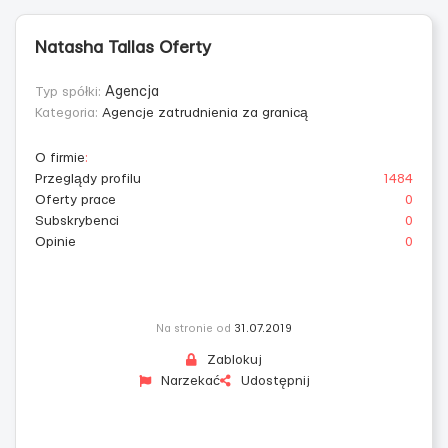
Natasha Tallas Oferty
Typ spółki:
Agencja
Kategoria:
Agencje zatrudnienia za granicą
O firmie
:
Przeglądy profilu
1484
Oferty prace
0
Subskrybenci
0
Opinie
0
Na stronie od
31.07.2019
Zablokuj
Narzekać
Udostępnij