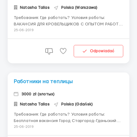
Natasha Tallas
Polska (Warszawa)
Требования: Где работать? Условия работы:
ВАКАНСИЯ ДЛЯ КРОВЕЛЬЩИКОВ С ОПЫТОМ РАБОТЫ
Работа по территории Варшавы и в близлежащих
25-06-2019
районах Кровля металлочерепицей . Работа от 0 до
финиша. В обязанности входит подготовка обьекта,
кровля, установка ливневок ....
Odpowiadać
Работники на теплицы
3000 zł (злотых)
Natasha Tallas
Polska (Gdańsk)
Требования: Где работать? Условия работы:
Бесплатная вакансия Город Старгород-Гданьский
рядом с Гданском от сейчас Работа на 2,5-3 месяца
25-06-2019
6 женщины и 2 мужчин Работа с растениями с