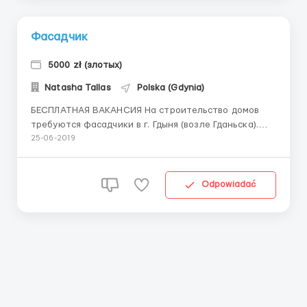
Фасадчик
5000 zł (злотых)
Natasha Tallas
Polska (Gdynia)
БЕСПЛАТНАЯ ВАКАНСИЯ На строительство домов
требуются фасадчики в г. Гдыня (возле Гданьска).
Наши ожидания: опыт работы на фасадах,
25-06-2019
минимальное знание польского (работать в
коллективе с поляками) наличие заграничного
паспорта или открытой рабочей визы кандидаты не
Odpowiadać
злоупотребляющи...