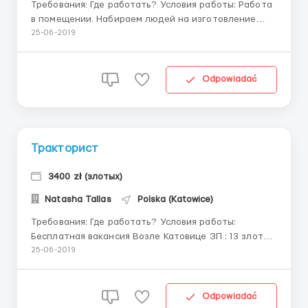
Требования: Где работать? Условия работы: Работа
в помещении. Набираем людей на изготовление
арматуры за станком, можно с опытом и Без опыта
25-06-2019
работы. Мужчины от 18 до 55 лет. Берем по всем
документам (виза, биометрия, карта) от 2,5 мес.
Официальное оформление по Умова зли...
Odpowiadać
Тракторист
3400 zł (злотых)
Natasha Tallas
Polska (Katowice)
Требования: Где работать? Условия работы:
Бесплатная вакансия Возле Катовице ЗП : 13 злотых
нетто / час 1 бесплатный обед при работе более 10
25-06-2019
часов Бесплатное жильё Зарплата каждого 10 числа
Авансы каждую неделю Во...
Odpowiadać