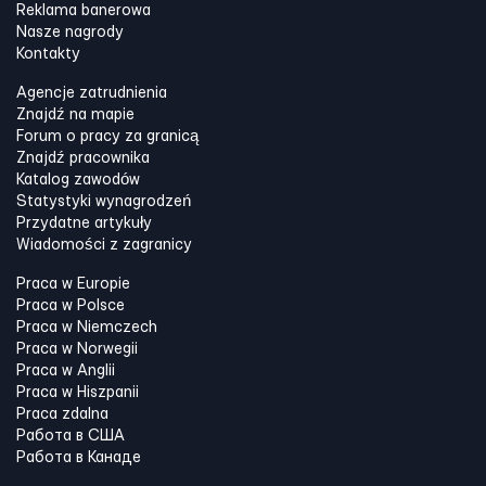
Reklama banerowa
Nasze nagrody
Kontakty
Agencje zatrudnienia
Znajdź na mapie
Forum o pracy za granicą
Znajdź pracownika
Katalog zawodów
Statystyki wynagrodzeń
Przydatne artykuły
Wiadomości z zagranicy
Praca w Europie
Praca w Polsce
Praca w Niemczech
Praca w Norwegii
Praca w Anglii
Praca w Hiszpanii
Praca zdalna
Работа в США
Работа в Канадe