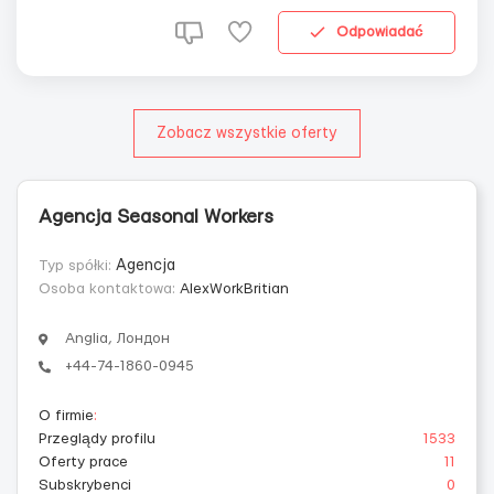
Packer (упаковщик) 2. Lifter (работник который
принимает ящики и складывает на палету) 3. Наклей...
Odpowiadać
Zobacz wszystkie oferty
Agencja Seasonal Workers
Typ spółki:
Agencja
Osoba kontaktowa:
AlexWorkBritian
Anglia, Лондон
+44-74-1860-0945
O firmie
:
Przeglądy profilu
1533
Oferty prace
11
Subskrybenci
0