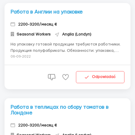
Работа в Англии на упаковке
2200-3200/месяц €
Seasonal Workers
Anglia (Londyn)
На упаковку готовой продукции требуются работники.
Продукция полуфабрикаты. Обязанности: упаковка,
маркировка, сортировка, подготовка к отгрузке.
06-09-2022
Процесс конвейерный. Период работы – (сезонная - 6
месяцев). • График работы 5−6 дней в неделю, 8−12 часов
в день, зависит от ...
Odpowiadać
Работа в теплицах по сбору томатов в
Лондоне
2200-3200/месяц €