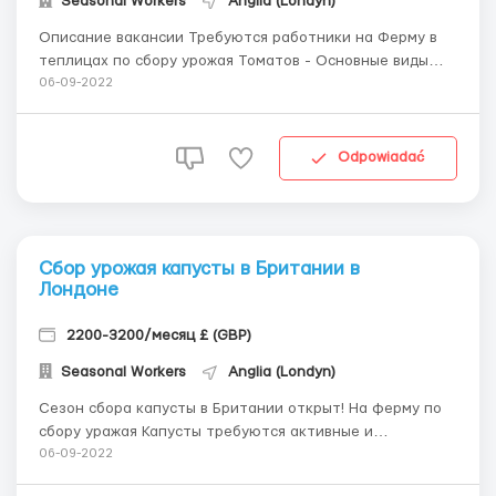
Seasonal Workers
Anglia (Londyn)
Описание вакансии Требуются работники на Ферму в
теплицах по сбору урожая Томатов - Основные виды
работ на Фермах по сбору томатов: 1. Сбор томатов
06-09-2022
(picking) 2. Обрывание листков (deleafing) 3. Опускание
растений (training) 4. Уборка теплиц, подвязывание
томатов. Ориентировочная...
Odpowiadać
Сбор урожая капусты в Британии в
Лондоне
2200-3200/месяц £ (GBP)
Seasonal Workers
Anglia (Londyn)
Сезон сбора капусты в Британии открыт! На ферму по
сбору уражая Капусты требуются активные и
выдержанные работники на сезонную (6 месяцев)
06-09-2022
работу. - Вакансии которые мы можем предложить 1.