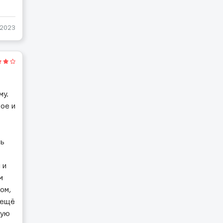
-2023
му.
ое и
сь
 и
м
ом,
 ещё
дую