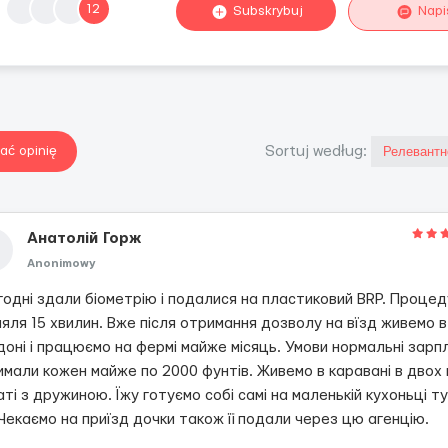
12
Subskrybuj
Napi
ać opinię
Sortuj według:
Анатолій Горж
Anonimowy
годні здали біометрію і подалися на пластиковий BRP. Проце
яля 15 хвилин. Вже після отримання дозволу на вїзд живемо в
оні і працюємо на фермі майже місяць. Умови нормальні зарп
мали кожен майже по 2000 фунтів. Живемо в каравані в двох 
аті з дружиною. Їжу готуємо собі самі на маленькій кухоньці т
Чекаємо на приїзд дочки також її подали через цю агенцію.