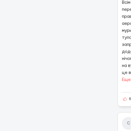
Всім
пере
пра
аер
мури
тупо
запр
дода
нічо
на в
це в
Еще
С