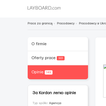
Praca za granicą
Pracodawcy
Pracodawcy в Ukra
O firmie
Oferty prace
301
Opinie
149
За Kordon легко opinie
Typ spółki:
Agencja