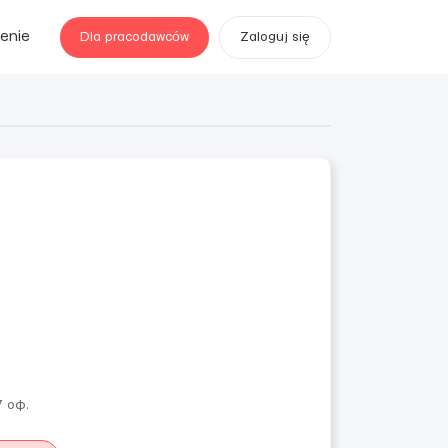
enie
Dla pracodawców
Zaloguj się
7 оф.