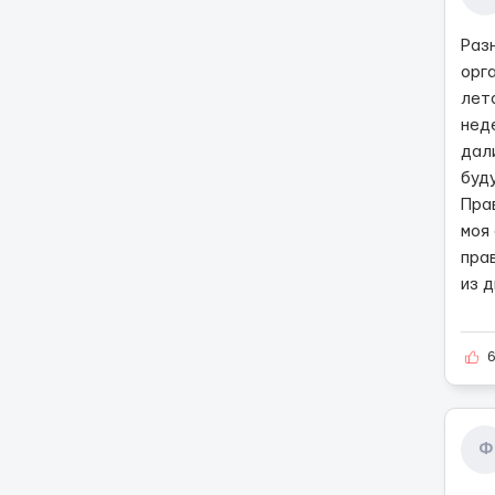
Разн
орг
лет
неде
дали
буд
Пра
моя
прав
из д
Ф