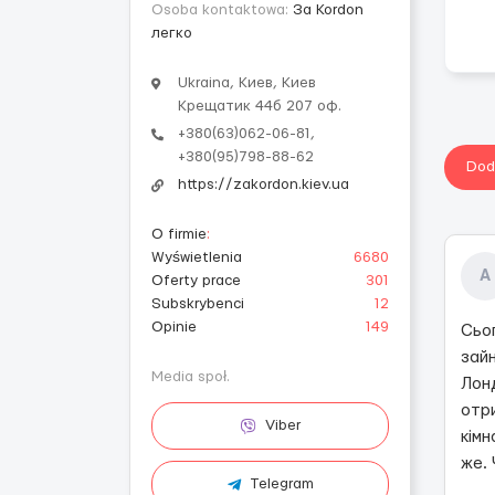
Osoba kontaktowa:
За Kordon
легко
Ukraina, Киев, Киев
Крещатик 44б 207 оф.
+380(63)062-06-81,
+380(95)798-88-62
Dod
https://zakordon.kiev.ua
O firmie
:
Wyświetlenia
6680
А
Oferty prace
301
Subskrybenci
12
Opinie
149
Сьо
зайн
Media społ.
Лонд
отри
Viber
кімн
же. 
Telegram