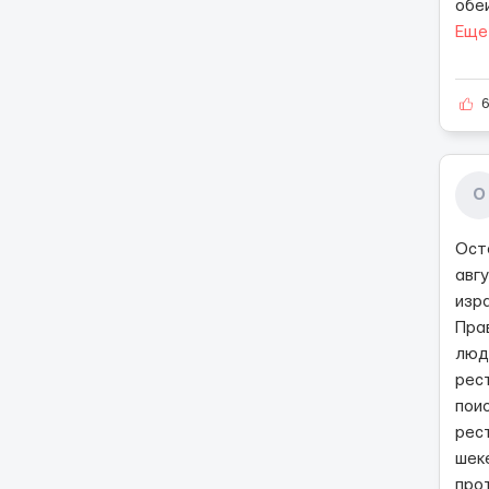
обе
Еще
О
Ост
авгу
изр
Пра
люд
рест
пои
рес
шек
про