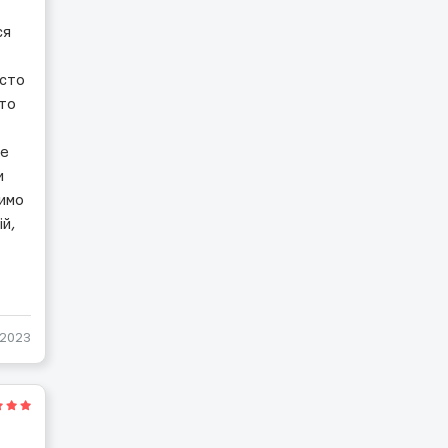
ся
осто
сто
ле
и
римо
ій,
-2023