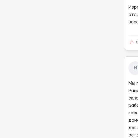
Изра
отл
зас
Н
Мы 
Рама
скла
раб
ком
дом
деш
ост