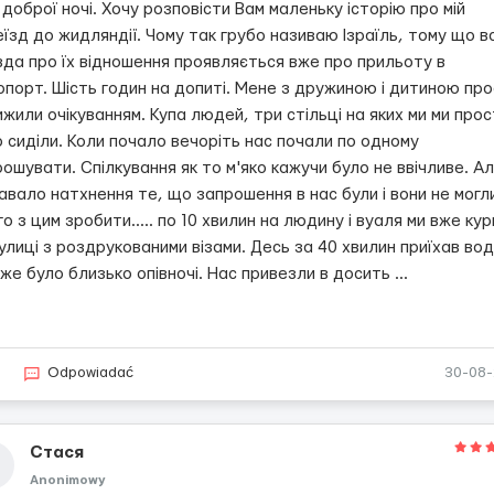
 доброї ночі. Хочу розповісти Вам маленьку історію про мій
їзд до жидляндії. Чому так грубо називаю Ізраїль, тому що в
вда про їх відношення проявляється вже про прильоту в
опорт. Шість годин на допиті. Мене з дружиною і дитиною пр
жили очікуванням. Купа людей, три стільці на яких ми ми про
 сиділи. Коли почало вечоріть нас почали по одному
ошувати. Спілкування як то м'яко кажучи було не ввічливе. А
вало натхнення те, що запрошення в нас були і вони не могл
го з цим зробити..... по 10 хвилин на людину і вуаля ми вже ку
улиці з роздрукованими візами. Десь за 40 хвилин приїхав вод
же було близько опівночі. Нас привезли в досить
...
6
Odpowiadać
30-08
Стася
Anonimowy