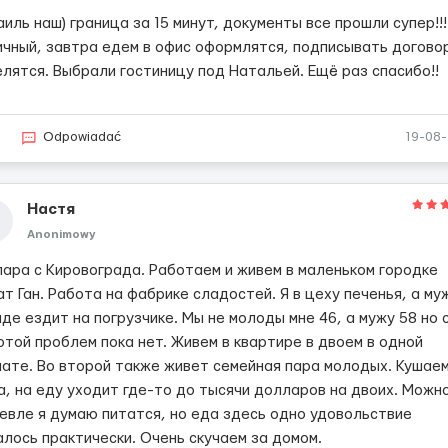
иль наш) граница за 15 минут, документы все прошли супер!!!
ичный, завтра едем в офис оформлятся, подписывать догово
елятся. Выбрали гостиницу под Натальей. Ещё раз спасибо!!
6
Odpowiadać
19-08
Настя
Anonimowy
пара с Кировограда. Работаем и живем в маленьком городке
т Ган. Работа на фабрике сладостей. Я в цеху печенья, а му
де ездит на погрузчике. Мы не молоды мне 46, а мужу 58 но 
отой проблем пока нет. Живем в квартире в двоем в одной
нате. Во второй также живет семейная пара молодых. Кушае
а, на еду уходит где-то до тысячи долларов на двоих. Можно
евле я думаю питатся, но еда здесь одно удовольствие
алось практически. Очень скучаем за домом.