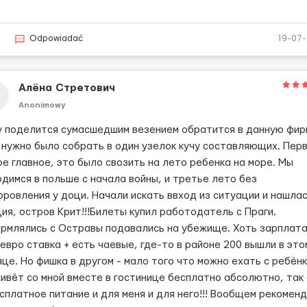
6
Odpowiadać
19-07
Алёна Стретович
Anonimowy
у поделится сумасшедшим везением обратится в данную фир
 нужно было собрать в один узелок кучу составляющих. Перв
ое главное, это было свозить на лето ребенка на море. Мы
одимся в польше с начала войны, и третье лето без
оровления у доци. Начали искать ввход из ситуации и нашла
ия, остров Крит!!!Билеты купил работодатель с Праги.
рмлялись с Остравы подавались на убежище. Хоть зарплата
евро ставка + есть чаевые, где-то в районе 200 вышли в это
це. Но фишка в другом - мало того что можно ехать с ребёнк
живёт со мной вместе в гостинице бесплатно абсолютно, так
есплатное питание и для меня и для него!!! Вообщем рекомен