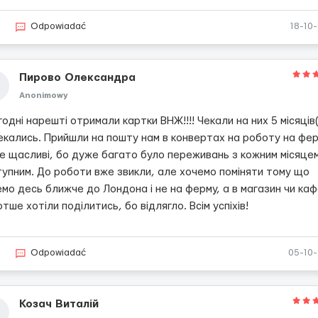
6
Odpowiadać
18-10
Пирово Олександра
Anonimowy
одні нарешті отримали картки ВНЖ!!!! Чекали на них 5 місяців
екались. Прийшли на пошту нам в конвертах на роботу на фер
е щасливі, бо дуже багато було переживань з кожним місяце
тупним. До роботи вже звикли, але хочемо поміняти тому що
мо десь ближче до Лондона і не на ферму, а в магазин чи каф
тше хотіли поділитись, бо відлягло. Всім успіхів!
6
Odpowiadać
05-10
Козач Виталій