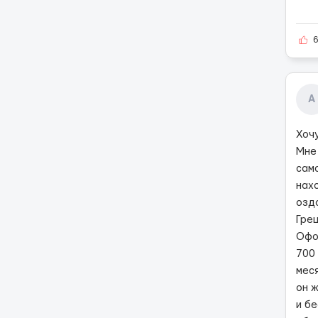
А
Хоч
Мне
сам
нах
озд
Грец
Офо
700 
меся
он 
и б