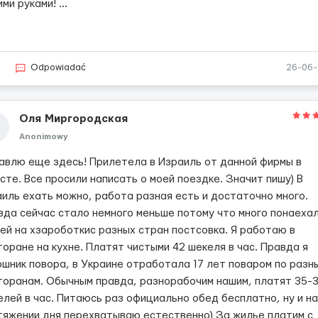
ими руками!
...
6
Odpowiadać
26-06
Оля Миргородская
Anonimowy
авлю еще здесь! Прилетела в Израиль от данной фирмы в
сте. Все просили написать о моей поездке. Значит пишу) В
аиль ехать можно, работа разная есть и достаточно много.
вда сейчас стало немного меньше потому что много понаеха
ей на хзароботкис разных стран постсовка. Я работаю в
оране на кухне. Платят чистыми 42 шекеля в час. Правда я
ошник повора, в Украине отработала 17 лет поваром по разн
торанам. Обычным правда, разнорабочим нашим, платят 35-
елей в час. Питаюсь раз официально обед бесплатно, ну и на
тяжении дня перехватываю естественно) За жилье платим с