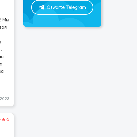
Otwarte Telegram
! Мы
вая
в
.
ла
на
ва
-2023