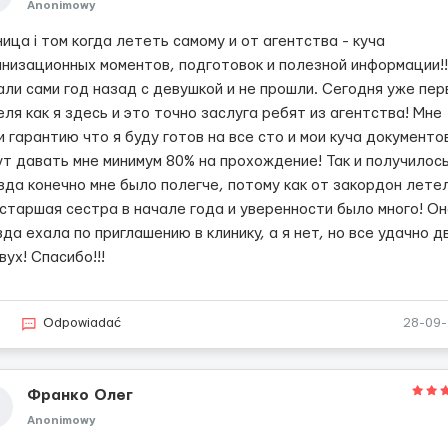
Anonimowy
ица і том когда лететь самому и от агентства - куча
анизационных моментов, подготовок и полезной информации!!
али сами год назад с девушкой и не прошли. Сегодня уже пер
ля как я здесь и это точно заслуга ребят из агентства! Мне
 гарантию что я буду готов на все сто и мои куча документо
ут давать мне минимум 80% на прохождение! Так и получилось
вда конечно мне было полегче, потому как от закордон лете
 старшая сестра в начале года и уверенности было много! О
да ехала по приглашению в клинику, а я нет, но все удачно д
вух! Спасибо!!!
6
Odpowiadać
28-09
Франко Олег
Anonimowy