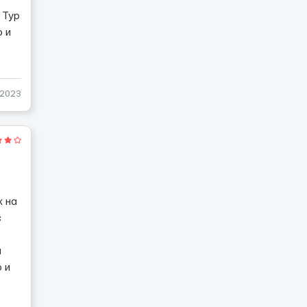
 Тур
р и
-2023
ж на
с
м
 и