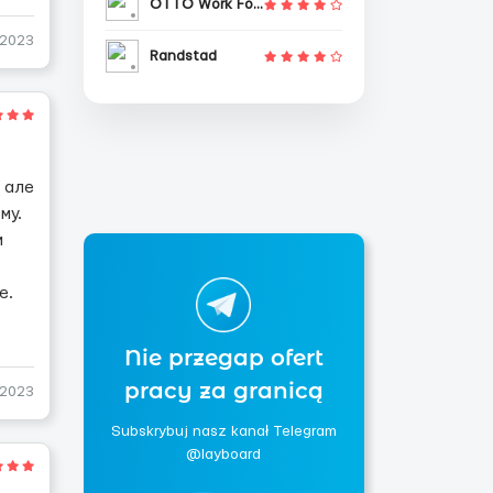
OTTO Work Force
-2023
Randstad
( але
му.
м
е.
Nie przegap ofert
pracy za granicą
-2023
Subskrybuj nasz kanał Telegram
@layboard