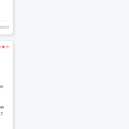
-2023
ло
ым
37