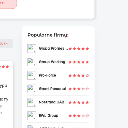
sz
Popularne firmy
:
Grupa Progres Sp. z o.o.
Group Working
Pro-Force
дура
Gremi Personal
лату
Nostrada UAB
в
ут
EWL Group