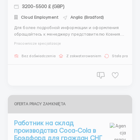
3200-5500 £ (GBP)
Cloud Employment
Anglia (Bradford)
Для более подробной информации и оформления
обращайтесь к менеджеру представителю Ксения
WhatsApp:+44 7475 017653
Pracownicze specjalizacje
Telegram:+44738840361912:51 Требуются работники
на рыбное производство в Берлине. Мужчины и
Bez doświadczenia
Z zakwaterowaniem
Stała praca
Женщины. Женщины трудоспособные : на
конвейерную ленту, расфасовку; моното...
OFERTA PRACY ZAMKNIĘTA
Работник на склад
производства Coca-Cola в
Брэдфорд для граждан СНГ