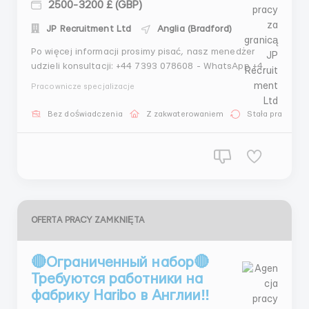
2500-3200 £ (GBP)
JP Recruitment Ltd
Anglia (Bradford)
Po więcej informacji prosimy pisać, nasz menedżer
udzieli konsultacji: +44 7393 078608 - WhatsApp +44
7551 683227 - Telegram Pracownik fizyczny:
Pracownicze specjalizacje
Wytrzymałość fizyczna. Gotowość do pracy na świeżym
powietrzu w różnych warunkach pogodowych.
Bez doświadczenia
Z zakwaterowaniem
Stała praca
Doświadczenie w pracy na farmie jest doda...
OFERTA PRACY ZAMKNIĘTA
🔴Ограниченный набор🔴
Требуются работники на
фабрику Haribo в Англии‼️