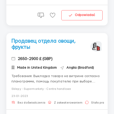
сортировочном конвейере...
Odpowiadać
Продавец отдела овощи,
фрукты
2650-2900 £ (GBP)
Made in United Kingdom
Anglia (Bradford)
Требования: Выкладка товара на витрине согласно
планограмме, помощь покупателю при выборе
товара, контроль сроков годности продукта,
Sklepy - Supermarkety - Centra handlowe
контроль актуальных ценников,подготовка товара к
23-01-2023
инвентаризации, участвует в инвентаризации Где
работать? Работа в городе Брэдфорд, магазин в
Bez doświadczenia
Z zakwaterowaniem
Stała praca
центр...