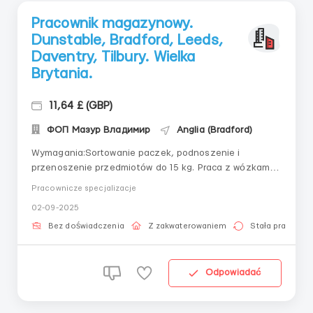
Pracownik magazynowy.
Dunstable, Bradford, Leeds,
Daventry, Tilbury. Wielka
Brytania.
11,64 £ (GBP)
ФОП Мазур Владимир
Anglia (Bradford)
Wymagania:Sortowanie paczek, podnoszenie i
przenoszenie przedmiotów do 15 kg. Praca z wózkami
widłowymi. Praca z ręcznymi skanerami.Gdzie
Pracownicze specjalizacje
pracować?Magazyn sklepu internetowego.Warunki
02-09-2025
pracy:. Wynagrodzenie: 11,64 funta za godzinę + opłata
za nadgodziny. Zapewnione komfortowe
Bez doświadczenia
Z zakwaterowaniem
Stała praca
zakwaterowanie. Minimaln...
Odpowiadać