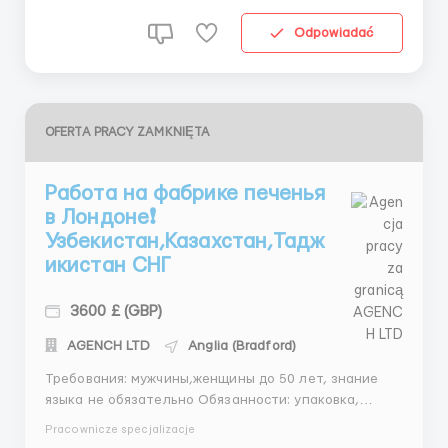
Odpowiadać
OFERTA PRACY ZAMKNIĘTA
Работа на фабрике печенья
в Лондоне❗️
Узбекистан,Казахстан,Тадж
икистан СНГ
3600 £ (GBP)
АGENСH LTD
Anglia (Bradford)
Требования: мужчины,женщины до 50 лет, знание
языка не обязательно Обязанности: упаковка,
подготовка товара к отправке, погрузка и разгрузка
Pracownicze specjalizacje
товара График работы: 8 часов в день, 5 дней в