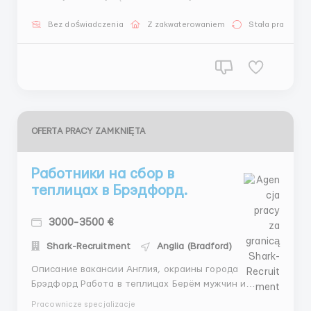
Отличная работа. Мало физической нагрузки.
Высокаяя зароботная плата. Жильё
Bez doświadczenia
Z zakwaterowaniem
Stała praca
предоставляется работодателем. Удобный график.
Работа всегда есть, без простоев. Без знания...
OFERTA PRACY ZAMKNIĘTA
Работники на сбор в
теплицах в Брэдфорд.
3000-3500 €
Shark-Recruitment
Anglia (Bradford)
Описание вакансии Англия, окраины города
Брэдфорд Работа в теплицах Берём мужчин и
женщин Условия работы: От 3100£ в месяц
Pracownicze specjalizacje