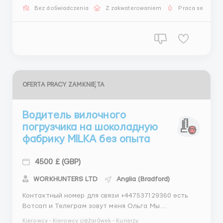
оплачиваемого отпуска обязаности Упаковка
Bez doświadczenia
Z zakwaterowaniem
Praca sezonow
готовой продукции Наклейку стикеров с
информацией на упаковку Зап...
OFERTA PRACY ZAMKNIĘTA
Водитель вилочного
погрузчика на шоколадную
фабрику MILKA без опыта
4500 £ (GBP)
WORKHUNTERS LTD
Anglia (Bradford)
Контактный номер для связи +447537129360 есть
Вотсап и Телеграм зовут меня Ольга Мы
предлагаем Вам вакансию водителя погрузчика.
Kierowcy - Kierowcy ciężarówek - Kurierzy