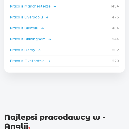
Praca в Manchesterze
→
1434
Praca в Liverpoolu
→
475
Praca в Bristolu
→
464
Praca в Birmingham
→
344
Praca в Derby
→
302
Praca в Oksfordzie
→
220
Najlepsi pracodawcy w -
Anglii
.