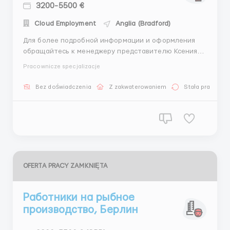
3200-5500 €
Cloud Employment
Anglia (Bradford)
Для более подробной информации и оформления
обращайтесь к менеджеру представителю Ксения
WhatsApp:+44 7475 017653 Telegram:+447388403619 ️в
Pracownicze specjalizacje
компания Coca-Cola в Англии требуется персонал ️ ‍️
Обязанности: • Упаковка и сортировка готовой
Bez doświadczenia
Z zakwaterowaniem
Stała praca
продукции • Маркировка, сортировка ...
OFERTA PRACY ZAMKNIĘTA
Работники на рыбное
производство, Берлин