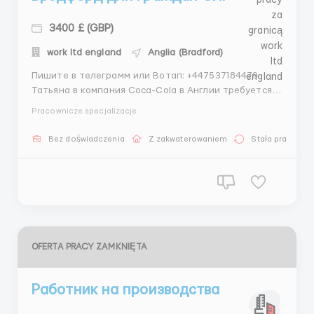
3400 £ (GBP)
work ltd england
Anglia (Bradford)
Пишите в телеграмм или Вотап: +447537184479
Татьяна ️в компания Coca-Cola в Англии требуется
персонал ️ ‍️ Обязанности: • Упаковка и сортировка
Pracownicze specjalizacje
готовой продукции • Маркировка, сортировка
товара • Упаковка товара в картонные коробки •
Bez doświadczenia
Z zakwaterowaniem
Stała praca
Работа с сканером ️ Требова...
OFERTA PRACY ZAMKNIĘTA
Работник на производства