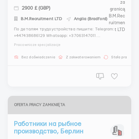
2900 £ (GBP)
B.M.Recruitment LTD
Anglia (Bradford)
По деталям трудоустройства пишите: Telegram:
+447438686129 Whatsapp: +37063147011
Whatsapp/Telegram: +447774957293 Контактное
Pracownicze specjalizacje
лицо - Владимир Всемирная компания Haribo
которая производит различные сладости
Bez doświadczenia
Z zakwaterowaniem
Stała praca
приглашает на работу. Успейте получить
незаменимый опыт работы в данной отрасли! Р...
OFERTA PRACY ZAMKNIĘTA
Работники на рыбное
производство, Берлин