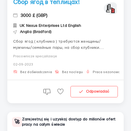
Сбор ягод в теплицах!
3000 £ (GBP)
UK Nexus Enterprises Ltd English
Anglia (Bradford)
Сбор ягод ( клубника ) требуются женщины/
мужчины/семейные пары, на сбор клубники.
Ограничений по возрасту нет главное отсутствие
Pracownicze specjalizacje
проблем со здоровьем! Всему учат! Сбор ягод
02-09-2023
проводится с подвесных грядок, на высоте 1,4 м - 1,5
м (на уровни груди). Не надо нагибаться. Оплата 12-
Bez doświadczenia
Bez noclegu
Praca sezonowa
15 фунтов в час, в зави...
Odpowiadać
Zarejestruj się i uzyskaj dostęp do milionów ofert
🚀
pracy na całym świecie