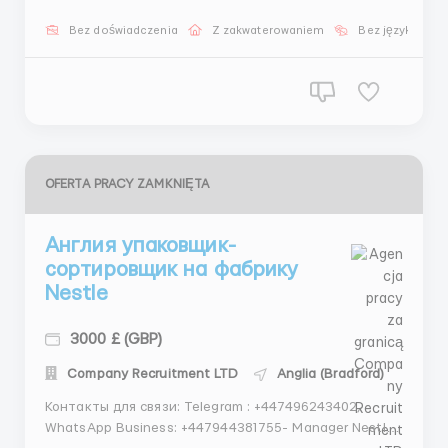
Официальное трудоустройство, работа по
контракту Проживание рядом с работой
Bez doświadczenia
Z zakwaterowaniem
Bez języka
предоставляет и оплачивает работодатель. Наша
компания предоставляет...
OFERTA PRACY ZAMKNIĘTA
Англия упаковщик-
сортировщик на фабрику
Nestle
3000 £ (GBP)
Company Recruitment LTD
Anglia (Bradford)
Контакты для связи: Telegram : +447496243402,
WhatsApp Business: +447944381755- Manager Nestle