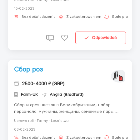
чистка стойла и проходов, поение. 10 рабочих часов
15-02-2023
за смену, есть большой перерыв. Расположение в
пригороде города Driffield. Хорошие условия по
Bez doświadczenia
Z zakwaterowaniem
Stała praca
прож...
Odpowiadać
Сбор роз
2500-4000 £ (GBP)
Farm-UK
Anglia (Bradford)
Сбор и срез цветов в Великобритании, набор
персонала: мужчины, женщины, семейные пары.
Оформляем визу TIER 5 в Англию. Принимаем на
Uprawa roli - Farmy - Leśnictwo
работу граждан всех стран. Обязанности: - Срез и
03-02-2023
сбор созревших роз - Аккуратная сортировка роз по
длине и размеру бутона, толщине стебля на
Bez doświadczenia
Z zakwaterowaniem
Stała praca