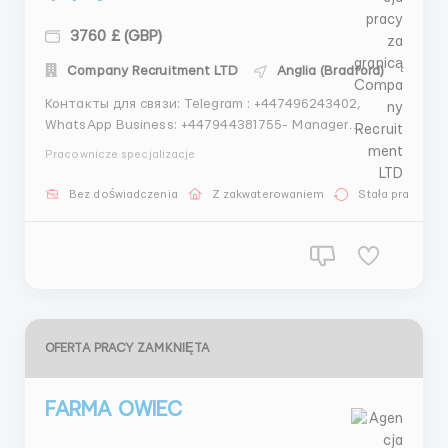
3760 £ (GBP)
Company Recruitment LTD
Anglia (Bradford)
Контакты для связи: Telegram : +447496243402,
WhatsApp Business: +447944381755- Manager
Требования: — мужчины, женщины, семейные пары; —
Pracownicze specjalizacje
возраст от 18 до 55 лет — образование и опыт не
требуется; — знание языка не требуется; —
Bez doświadczenia
Z zakwaterowaniem
Stała praca
отсутствие нарушений паспортного реж...
OFERTA PRACY ZAMKNIĘTA
FARMA OWIEC