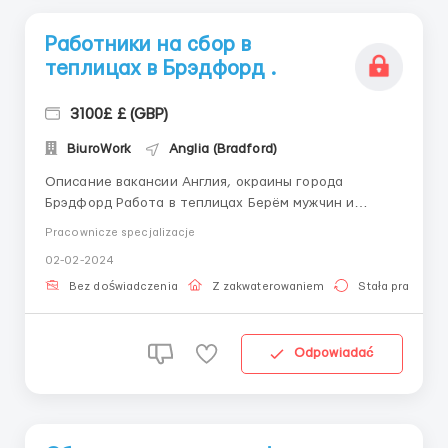
Работники на сбор в
теплицах в Брэдфорд .
3100£ £ (GBP)
BiuroWork
Anglia (Bradford)
Описание вакансии Англия, окраины города
Брэдфорд Работа в теплицах Берём мужчин и
женщин Условия работы: От 3100£ в месяц
Pracownicze specjalizacje
Официальное трудоустройство, работа по
02-02-2024
контракту Проживание рядом с работой
предоставляет и оплачивает работодатель. Если у
Bez doświadczenia
Z zakwaterowaniem
Stała praca
вас есть вопросы, обращ...
Odpowiadać