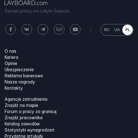
Serwis pracy na całym świecie.
RU
UA
PL
O nas
Kariera
Opinie
Ubezpieczenie
Reklama banerowa
Nasze nagrody
Kontakty
Agencje zatrudnienia
Znajdź na mapie
Forum o pracy za granicą
Znajdź pracownika
Katalog zawodów
Statystyki wynagrodzeń
Przydatne artykuły