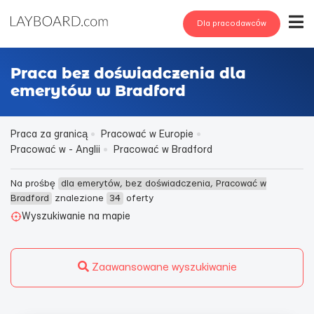
Dla pracodawców
Praca bez doświadczenia dla
emerytów w Bradford
Praca za granicą
Pracować w Europie
Pracować w - Anglii
Pracować w Bradford
Na prośbę
dla emerytów, bez doświadczenia, Pracować w
Bradford
znalezione
34
oferty
Wyszukiwanie na mapie
Zaawansowane wyszukiwanie