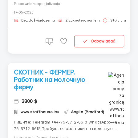
Должностные обязанности: • Упаковка • Сортировка
Pracownicze specjalizacje
Требования: • Возраст до 55 лет • Знание русского
17-05-2023
или английского языка на минимальном уровне
Условия: • Оф...
Bez doświadczenia
Z zakwaterowaniem
Stała praca
Odpowiadać
СКОТНИК - ФЕРМЕР.
Работник на молочную
ферму
3800 $
www.staffhouse.icu
Anglia (Bradford)
Пишите: Telegram:+44-75-3712-6618 WhatsApp:+44-
75-3712-6618 Требуются скотники на молочную
ферму (900 голов). Уход за скотом, подача кормов,
Uprawa roli - Farmy - Leśnictwo