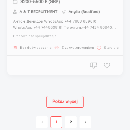
3200-5500 £ (GBP)
A & T RECRUITMENT
Anglia (Bradford)
Антон Демидов WhatsApp:+44 7888 659610
WhatsApp:+44 7448609161 Telegram:+44 7424 903401
Требуются работники на рыбное производство в
Pracownicze specjalizacje
Берлине. Мужчины и Женщины. Женщины
трудоспособные : на конвейерную ленту,
Bez doświadczenia
Z zakwaterowaniem
Stała praca
расфасовку; монотонный физический труд. Мужчины
до 50 лет : упа...
Pokaż więcej
<
1
2
>