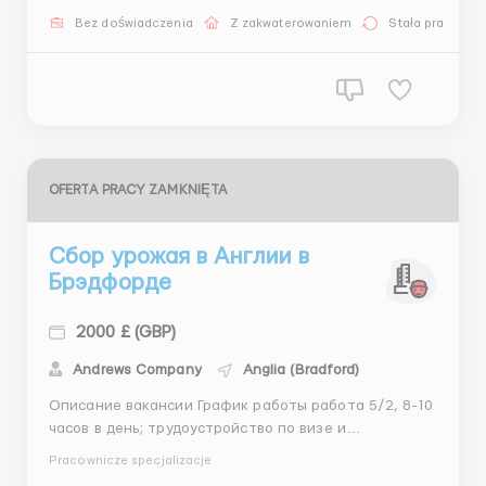
неделю (8:00-16:00) Оплата труда: 25 £ в час,
Bez doświadczenia
Z zakwaterowaniem
Stała praca
дополнительные часы 21,5£ час Заработная плата в
м...
OFERTA PRACY ZAMKNIĘTA
Сбор урожая в Англии в
Брэдфорде
2000 £ (GBP)
Andrews Company
Anglia (Bradford)
Описание вакансии График работы работа 5/2, 8-10
часов в день; трудоустройство по визе и
приглашению от прямого работодателя. после 30
Pracownicze specjalizacje
отработанных дней начисляется 2 дня