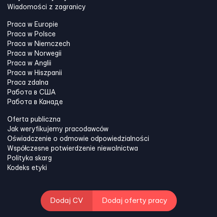
Wiadomości z zagranicy
Praca w Europie
Praca w Polsce
Praca w Niemczech
Praca w Norwegii
Praca w Anglii
Praca w Hiszpanii
Praca zdalna
Работа в США
Работа в Канадe
Oferta publiczna
Jak weryfikujemy pracodawców
Oświadczenie o odmowie odpowiedzialności
Współczesne potwierdzenie niewolnictwa
Polityka skarg
Kodeks etyki
Dodaj CV
Dodaj oferty pracy