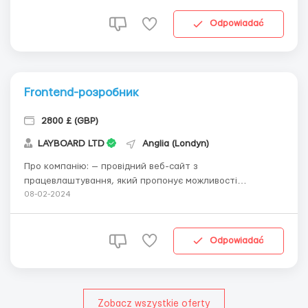
oferuje szeroki zakres międzynarodowych ofert pracy,
umożliwiając ludziom znalezienie z...
Odpowiadać
Frontend-розробник
2800 £ (GBP)
LAYBOARD LTD
Anglia (Londyn)
Про компанію: — провідний веб-сайт з
працевлаштування, який пропонує можливості
працевлаштування за кордоном. На відміну від інших
08-02-2024
сайтів вакансій, орієнтованих на конкретні країни,
портал пропонує широкий спектр міжнародних вакансій,
дозволяючи людям знайти роботу за межами своєї
Odpowiadać
країни. ...
Zobacz wszystkie oferty