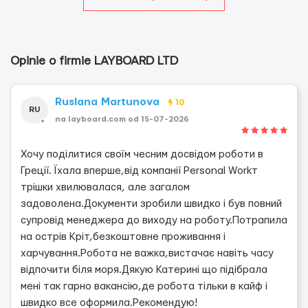
Opinie o firmie LAYBOARD LTD
Ruslana Martunova
10
RU
na layboard.com od 15-07-2026
Хочу поділитися своїм чесним досвідом роботи в
Греції. Їхала вперше,від компанії Personal Workт
трішки хвилювалася, але загалом
задоволена.Документи зробили швидко і був повний
супровід менеджера до виходу на роботу.Потрапила
на острів Кріт,безкоштовне проживання і
харчування.Робота не важка,вистачає навіть часу
відпочити біля моря.Дякую Катерині що підібрала
мені так гарно вакансію,де робота тільки в кайф і
швидко все оформила.Рекомендую!