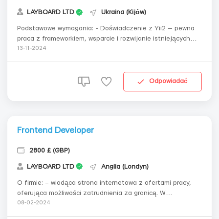
LAYBOARD LTD
Ukraina (Kijów)
Podstawowe wymagania: - Doświadczenie z Yii2 — pewna
praca z frameworkiem, wsparcie i rozwijanie istniejących
projektów. - Umiejętność tworzenia stron — wysoki poziom
13-11-2024
znajomości HTML, CSS i JavaScript dla integracji front-
endu i back-endu. - Praca z MySQL — umiejętność
projektowania baz danych, pisa...
Odpowiadać
Frontend Developer
2800 £ (GBP)
LAYBOARD LTD
Anglia (Londyn)
O firmie: – wiodąca strona internetowa z ofertami pracy,
oferująca możliwości zatrudnienia za granicą. W
przeciwieństwie do innych stron z ofertami pracy
08-02-2024
skoncentrowanych na konkretnych krajach, portal ten