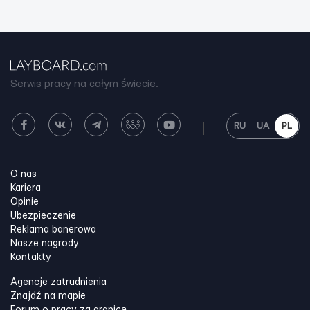
Serwis pracy na całym świecie.
RU
UA
PL
O nas
Kariera
Opinie
Ubezpieczenie
Reklama banerowa
Nasze nagrody
Kontakty
Agencje zatrudnienia
Znajdź na mapie