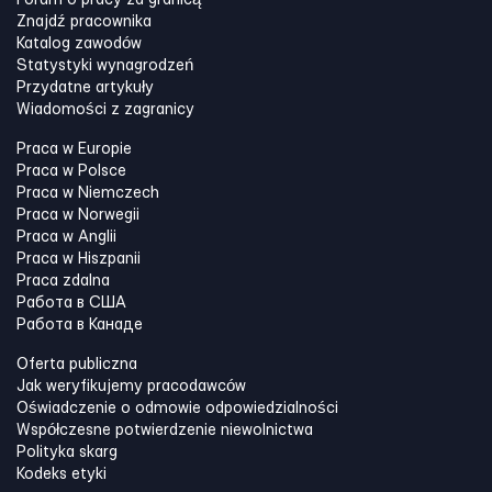
Forum o pracy za granicą
Znajdź pracownika
Katalog zawodów
Statystyki wynagrodzeń
Przydatne artykuły
Wiadomości z zagranicy
Praca w Europie
Praca w Polsce
Praca w Niemczech
Praca w Norwegii
Praca w Anglii
Praca w Hiszpanii
Praca zdalna
Работа в США
Работа в Канадe
Oferta publiczna
Jak weryfikujemy pracodawców
Oświadczenie o odmowie odpowiedzialności
Współczesne potwierdzenie niewolnictwa
Polityka skarg
Kodeks etyki