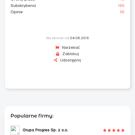
Subskrybenci
165
Opinie
35
Na stronie od
04.08.2016
Narzekać
Zablokuj
Udostępnij
Popularne firmy
:
Grupa Progres Sp. z o.o.