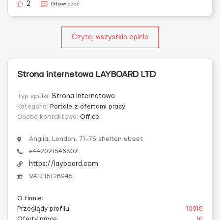
2
Odpowiadać
Czytaj wszystkie opinie
Strona internetowa LAYBOARD LTD
Typ spółki:
Strona internetowa
Kategoria:
Portale z ofertami pracy
Osoba kontaktowa:
Office
Anglia, London, 71-75 shelton street
+442021546502
https://layboard.com
VAT: 15126945
O firmie
:
Przeglądy profilu
10818
Oferty prace
10