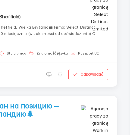
(Sheffield)
Sheffield, Wielka Brytania💼 Firma: Select Distinct
0 miesięcznie (w zależności od doświadczenia) O
 która pomaga odnajdywać w danych ukryte wzorce,
Stała praca
Znajomość języka
Paszport UE
Odpowiadać
ран на позицию —
тландию🌲