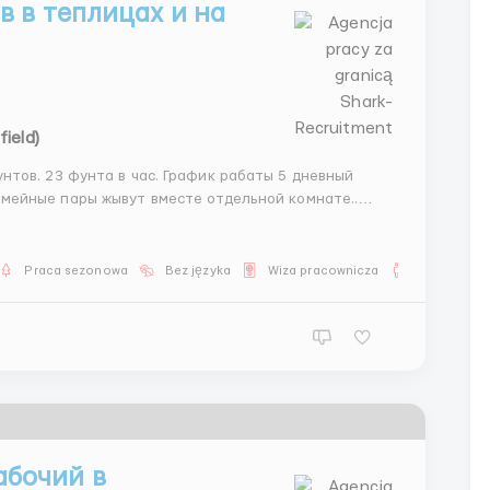
в в теплицах и на
field)
Praca sezonowa
Bez języka
Wiza pracownicza
Dla mężczy
бочий в