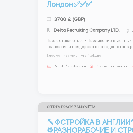
Лондон✅✅✅
3700 £ (GBP)
Delta Recruiting Company LTD.
Предоставляеться • Проживание в уютных и оборудованных комнатах • Дружелюбный
коллектив и поддержка на каждом этапе р
предоставляемые работодателем Требования: • Желание работать и учиться новому •
Budowa - Naprawa - Architektura
Трудоспособность и целеуст...
Bez doświadczenia
Z zakwaterowaniem
OFERTA PRACY ZAMKNIĘTA
🔨⚙️СТРОЙКА В АНГЛИИ
⚙️РАЗНОРАБОЧИЕ И СТР