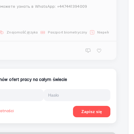
можете узнать в WhatsApp: +447441394009
Znajomość języka
Paszport biometryczny
Niepełne zatrudnieni
ionów ofert pracy na całym świecie
watności
Zapisz się