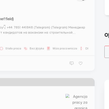
heffield)
Менеджер
o
ищем талантливых и мотивированных специалистов
Stała praca
Bez języka
Wiza pracownicza
Dla mężczyzn