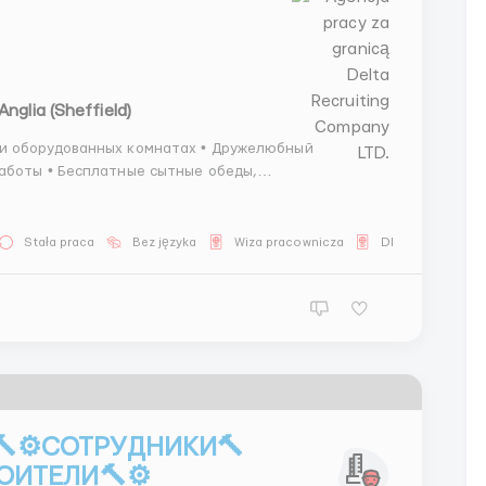
Anglia (Sheffield)
аботы • Бесплатные сытные обеды,
Stała praca
Bez języka
Wiza pracownicza
Dla Białorusinów
🔨⚙️СОТРУДНИКИ🔨
ОИТЕЛИ🔨⚙️