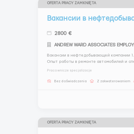
OFERTA PRACY ZAMKNIĘTA
Вакансии в нефтедобыв
2800 €
Вакансии в нефтедобывающей компании 1. Слесарь по ремонту автомобилей и спецтехники -
Опыт работы в ремонте автомобилей и спецтехники - Ответственность и 
Помощник бурильщика на нефть и газ 5-6 разряд - Опыт работы на буровых 
Pracownicze specjalizacje
Готовность к тр...
Bez doświadczenia
Z zakwaterowaniem
OFERTA PRACY ZAMKNIĘTA