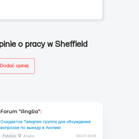
pinie o pracy w Sheffield
Dodać opinię
Forum "Anglia"
:
Создается Telegram группа для обсуждения
вопросов по выезду в Англию
Pytania
Anglia
04-07-2026