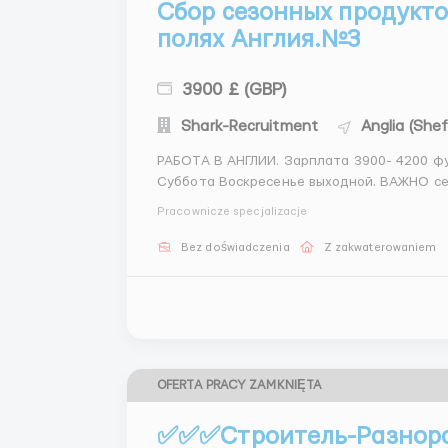
Cбор сезонных продукто
полях Англия.№3
3900 £ (GBP)
Shark-Recruitment
Anglia (Shef
РАБОТА В АНГЛИИ. Зарплата 3900- 4200 фунтов. 23 фунта в час. График рабаты 5 дневный
Суббота Воскресенье выходной. ВАЖНО семейные пары жывут вместе отдельной комнате..
Звоните пишите менеджеру Евгений; +447405595132 (Whatsapp) +447500855771 (Telegram)
Pracownicze specjalizacje
Обязанности: сбор сезонных...
Bez doświadczenia
Z zakwaterowaniem
OFERTA PRACY ZAMKNIĘTA
✅✅✅Строитель-Разнора