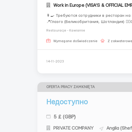
👨‍🍳 Требуются сотрудники в ресторан н
📍Глазго (Великобритания, Шотландия) 🙋‍♂️Обязанности: помощь повару в приготовление
простых блюд, убирать посуду, мыть кухню и принадлежнос
Restauracje - Kawiarnie
приветствуется, но не обяз...
Wymagane doświadczenie
Z zakwaterow
14-11-2023
OFERTA PRACY ZAMKNIĘTA
Недоступно
5 £ (GBP)
PRIVATE COMPANY
Anglia (Shef