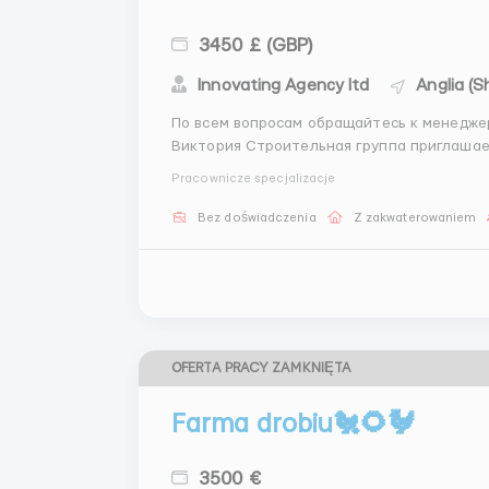
3450 £ (GBP)
Innovating Agency ltd
Anglia (S
По всем вопросам обращайтесь к менеджеру👇 +44 7851 441848 (Telegram) (Telegram) 
Виктория Строительная группа приглашает кандидатов на вакансии на строительной
площадке в крупных городах Англии. Мы 
Pracownicze specjalizacje
для участия в различных проект...
Bez doświadczenia
Z zakwaterowaniem
OFERTA PRACY ZAMKNIĘTA
Farma drobiu🐔🌻🐓
3500 €