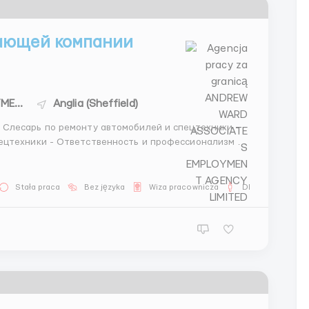
ающей компании
ANDREW WARD ASSOCIATES EMPLOYMENT AGENCY LIMITED
Anglia (Sheffield)
профессионализм 2.
установках -
Stała praca
Bez języka
Wiza pracownicza
Dla mężczyzn