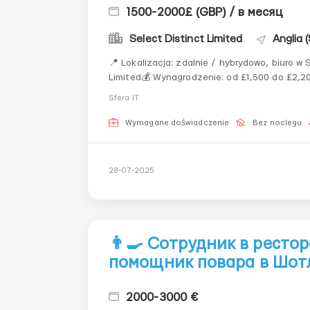
1500-2000£ (GBP) / в месяц
Select Distinct Limited
Anglia 
📍 Lokalizacja: zdalnie / hybrydowo, biuro w 
Limited💰 Wynagrodzenie: od £1,500 do £2,20
firmieSelect Distinct to brytyjska firma BI,
Sfera IT
automatyzować rap...
Wymagane doświadczenie
Bez noclegu
28-07-2025
👨‍🍳 Сотрудник в ресто
помощник повара в Шо
2000-3000 €