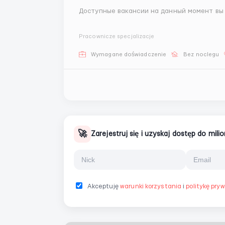
Доступные вакансии на данный момент вы 
Pracownicze specjalizacje
Wymagane doświadczenie
Bez noclegu
🚀
Zarejestruj się i uzyskaj dostęp do mil
Akceptuję
warunki korzystania
i
politykę pry