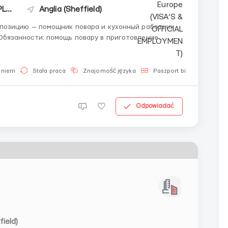
Work in Europe (VISA’S & OFFICIAL EMPLOYMENT)
Anglia (Sheffield)
а позицию — помощник повара и кухонный работник
ти. ✅Предыдущий опыт работы
aniem
Stała praca
Znajomość języka
Paszport biometryczny
Odpowiadać
field)