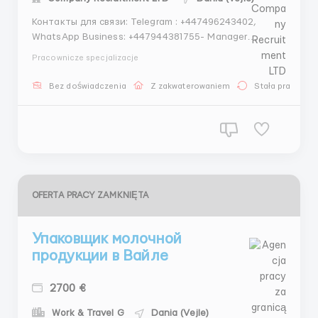
Контакты для связи: Telegram : +447496243402,
WhatsApp Business: +447944381755- Manager
Обязанности: кормление и уход за животными,
Pracownicze specjalizacje
уборка территории фермы. Комплексное питание
для всех сотрудников за счет работодателя 3 раза в
Bez doświadczenia
Z zakwaterowaniem
Stała praca
день. Для семейных пар, мужчин, женщин до 60 лет
График раб...
OFERTA PRACY ZAMKNIĘTA
Упаковщик молочной
продукции в Вайле
2700 €
Work & Travel G
Dania (Vejle)