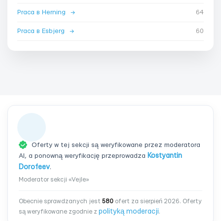
Praca в Herning
→
64
Praca в Esbjerg
→
60
Oferty w tej sekcji są weryfikowane przez moderatora
AI, a ponowną weryfikację przeprowadza
Kostyantin
Dorofeev
.
Moderator sekcji «Vejle»
Obecnie sprawdzanych jest
580
ofert za sierpień 2026. Oferty
polityką moderacji
są weryfikowane zgodnie z
.