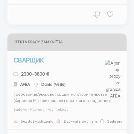
годування, ігри та розвит...
OFERTA PRACY ZAMKNIĘTA
СВАРЩИК
2300-3600 €
AFEA
Dania (Vejle)
Требования:Экскаваторщик на строительстве
(Хорсенс) Мы приглашаем опытного и надежного
экскаваторщика для работы в нашей компании в
Budowa - Naprawa - Architektura
(Хорсенс). Мы являемся ведущей строительной
компанией и ищем квалифицированного
Bez doświadczenia
Z zakwaterowaniem
Stała praca
специалиста, готового присоединиться к нашей
команде. Требования: - Мужчины до 60 лет...