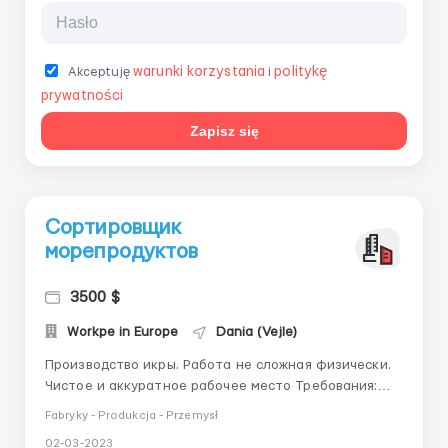
warunki korzystania
politykę
Akceptuję
i
prywatności
Zapisz się
Сортировщик
морепродуктов
3500 $
Workpe in Europe
Dania (Vejle)
Производство икры. Работа не сложная физически.
Чистое и аккуратное рабочее место Требования:
-Можно без знания языка -Возраст от 18 до 60 лет
Fabryky - Produkcja - Przemysł
-Без судимостей -Опыт работы в подобной сфере
02-03-2023