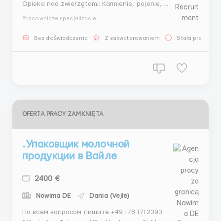
Opieka nad zwierzętami: Karmienie, pojenie,
sprzątanie, rozmnażanie, i ogólna opieka nad
Pracownicze specjalizacje
zwierzętami (owce, świnie, i drób); Obróbka gleby:
Przygotowanie gleby do siewu lub sadzenia, orka,
Bez doświadczenia
Z zakwaterowaniem
Stała praca
nawadnianie, stosowanie nawozów i środków ochron...
OFERTA PRACY ZAMKNIĘTA
.Упаковщик молочной
продукции в Вайле
2400 €
Nowima DE
Dania (Vejle)
По всем вопросом пишите +49 178 1712393