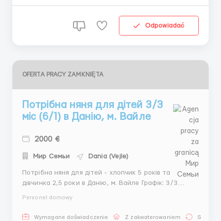
прож...
Odpowiadać
OFERTA PRACY ZAMKNIĘTA
Потрібна няня для дітей 3/3
міс (6/1) в Данію, м. Вайле
2000 €
Мир Семьи
Dania (Vejle)
Потрібна няня для дітей - хлопчик 5 років та
дівчинка 2,5 роки в Данію, м. Вайле Графік: 3/3
місяці, 6-ти денний робочий тиждень (вихідний за
Personel domowy
домовленістю), з 7.00 до 21.00 Переліт, проживання
та харчування оплачує роботодавець. Оплата: 2000
Wymagane doświadczenie
Z zakwaterowaniem
Stała pr