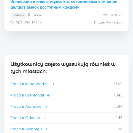
Инновации в инвестициях: как современные компании
делают рынок доступным каждому
Pytania
Dania
29-08-2025
0
0
147.7K
Вадим Кузнецов
Użytkownicy często wyszukują również w
tych miastach
:
Praca в Kopenhadze
→
1699
Praca в Grenlandii
→
1045
Praca в Aarhusie
→
524
Praca в Odense
→
145
Praca в Aalborgu
→
138