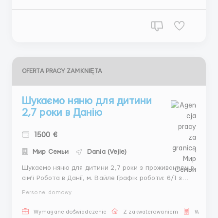
євро/місяць Вимоги: активність, відповідальність,
любо...
OFERTA PRACY ZAMKNIĘTA
Шукаємо няню для дитини
2,7 роки в Данію
1500 €
Мир Семьи
Dania (Vejle)
Шукаємо няню для дитини 2,7 роки з проживанням в
сім'ї Робота в Данії, м. Вайле Графік роботи: 6/1 з
проживанням. Заробітна плата: 1500 євро/місяць +
Personel domowy
дорога, проживання та харчування за рахунок сім'ї.
Обов'язки: догляд за дитиною, гігієна, режим дня,
Wymagane doświadczenie
Z zakwaterowaniem
Wiza pr