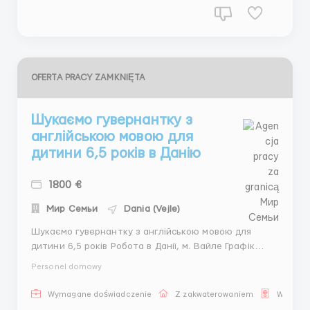
OFERTA PRACY ZAMKNIĘTA
Шукаємо гувернантку з
англійською мовою для
дитини 6,5 років в Данію
1800 €
Мир Семьи
Dania (Vejle)
Шукаємо гувернантку з англійською мовою для
дитини 6,5 років Робота в Данії, м. Вайле Графік
роботи: 6/1 з проживанням Заробітна плата: 1800
Personel domowy
євро/місяць Вимоги: вільне володіння англійською
мовою, без шкідливих звичок, відповідальність,
Wymagane doświadczenie
Z zakwaterowaniem
Wiza pr
любов до дітей, уміння зацікавити дитину, досвід