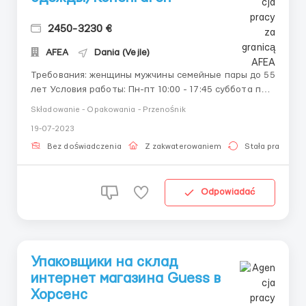
2450-3230 €
AFEA
Dania (Vejle)
Требования: женщины мужчины семейные пары до 55
лет Условия работы: Пн-пт 10:00 - 17:45 суббота по
желанию 24 дня отпуск Мы поможем сделать все
Składowanie - Opakowania - Przenośnik
необходимые документы
19-07-2023
(прописка,виза,страховка,банковский счет,после
работы можете посещать уроки Датского языка
Bez doświadczenia
Z zakwaterowaniem
Stała praca
БЕСПЛАТ...
Odpowiadać
Упаковщики на склад
интернет магазина Guess в
Хорсенс