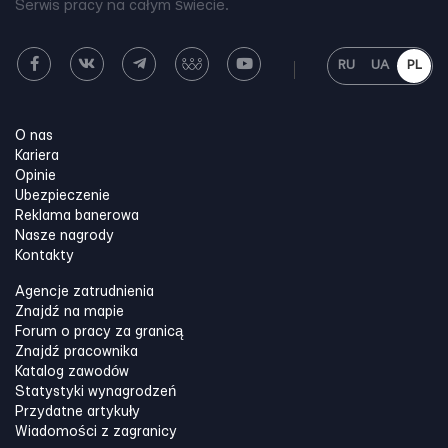
Serwis pracy na całym świecie.
RU
UA
PL
O nas
Kariera
Opinie
Ubezpieczenie
Reklama banerowa
Nasze nagrody
Kontakty
Agencje zatrudnienia
Znajdź na mapie
Forum o pracy za granicą
Znajdź pracownika
Katalog zawodów
Statystyki wynagrodzeń
Przydatne artykuły
Wiadomości z zagranicy