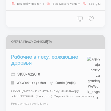
zadowolonych klientów- Członek REC (Konfederacja
Bez doświadczenia
Z zakwaterowaniem
Bez języka
Rekrutacji i Zatrudnienia)Kierownik:HARBRON,
JamesContact detail...
OFERTA PRACY ZAMKNIĘTA
Рабочие в лесу, сажающие
деревья
3150-4220 €
WeWork_together
Dania (Vejle)
Обращайтесь к контактному менеджеру
:+48883299741 (Telegram) Сергей Рабочие условия: В
настоящее время мы ищем лесных рабочих для
Pracownicze specjalizacje
достойной и полноценной работы в Дании. Как