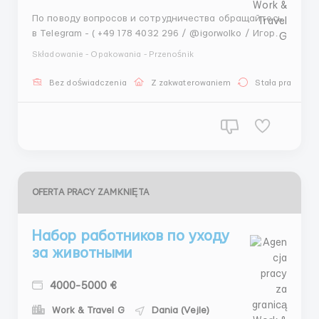
По поводу вопросов и сотрудничества обращайтесь
в Telegram - ( +49 178 4032 296 / @igorwolko / Игорь )
WhatsApp - ( +49 178 4032 296 Игорь) В г. Вайле на
Składowanie - Opakowania - Przenośnik
завод по производству молочной продукции
приглашаем работников на упаковку сыров. Возраст
Bez doświadczenia
Z zakwaterowaniem
Stała praca
от 18 до 55 лет. Обязанности: проверка про...
OFERTA PRACY ZAMKNIĘTA
Набор работников по уходу
за животными
4000-5000 €
Work & Travel G
Dania (Vejle)