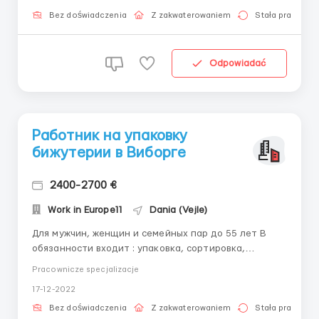
не обязателен(проводят полноценное обучение)
-Наличие загранпаспорта Обязанности...
Bez doświadczenia
Z zakwaterowaniem
Stała praca
Odpowiadać
Работник на упаковку
бижутерии в Виборге
2400-2700 €
Work in Europe11
Dania (Vejle)
Для мужчин, женщин и семейных пар до 55 лет В
обязанности входит : упаковка, сортировка,
маркировка Зарплата 11 евро час. График работы:
Pracownicze specjalizacje
Понедельник-пятница, 8-10 часов в день, суббота по
17-12-2022
вашему желанию. Воскресенье выходной. По жилью:
его вам предоставляет работодатель; в комнатах
Bez doświadczenia
Z zakwaterowaniem
Stała praca