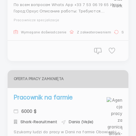
По всем вопросам Whats App +33 7 53 06 19 65 Игорь
Город:Орхус Описание работы: Требуются
разнорабочие для строительства жилых и
Pracownicze specjalizacje
коммерческих объектов. Обязанности включают в
себя подготовку строительных площадок, помощь в
Wymagane doświadczenie
Z zakwaterowaniem
Stała pr
монтаже и демонтаже конструкций, а также
выполнение других заданий от б...
OFERTA PRACY ZAMKNIĘTA
Pracownik na farmie
6000 $
Shark-Recruitment
Dania (Vejle)
Szukamy ludzi do pracy w Danii na farmie Obowiązki: