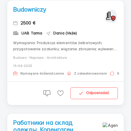
Budowniczy
2500 €
UAB Tarma
Dania (Vejle)
Wymagania: Produkcja elementów żelbetowych;
przygotowanie szalunku; wiązanie zbrojenia; wylewanie
betonu; klinkier. Gdzie pracować? Dania Warunki pracy:
Budowa - Naprawa - Architektura
Zapewniamy zakwaterowanie, odzież roboczą i
15-04-2025
transport do miejsca pracy. Od kandydatów wymaga się
posiadania prawa jazdy, doświadczenia zawodo...
Wymagane doświadczenie
Z zakwaterowaniem
Stała pr
Odpowiadać
Работники на склад
одежды, Копенгаген