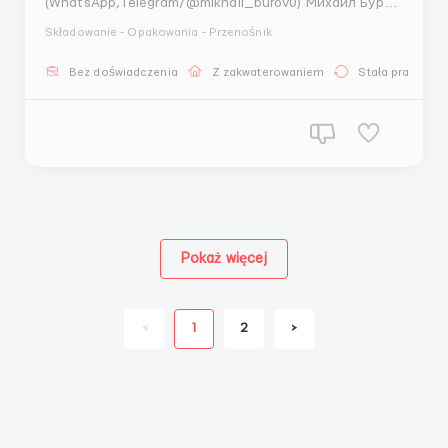
(WhatsApp,Telegram/@mikhail_burov0) Михаил Буров
В г. Вайле на завод по производству молочной
Składowanie - Opakowania - Przenośnik
продукции приглашаем работников на упаковку
сыров. Возраст от 18 до 55 лет. Обязанности:
Bez doświadczenia
Z zakwaterowaniem
Stała praca
проверка продукции на брак, проверка сроков
годности, вакуумная упак...
Pokaż więcej
<
1
2
>