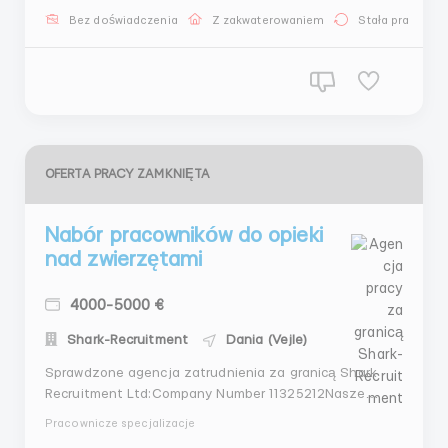
>Мужчины,женщины,семейные пары до 50 лет; ⏰
Bez doświadczenia
Z zakwaterowaniem
Stała praca
График работы: >5-6 дней в неделю по 8-10-12
часов/д...
OFERTA PRACY ZAMKNIĘTA
Nabór pracowników do opieki
nad zwierzętami
4000-5000 €
Shark-Recruitment
Dania (Vejle)
Sprawdzone agencja zatrudnienia za granicą Shark
Recruitment Ltd:Company Number 11325212Nasze
gwarancje: - Ponad 6 lat doświadczenia na rynku
Pracownicze specjalizacje
pracy- Licencja na zatrudnienie- Ponad 33000