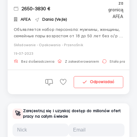
2650-3830 €
AFEA
Dania (Vejle)
Объявляется набор персонала: мужчины, женщины,
семейные пары возрастом от 18 до 50 лет без о/р и
знания языка (русскоязычные бригадиры)
Składowanie - Opakowania - Przenośnik
Ассортимент “Guess”: брендовая одежда,
19-07-2023
аксессуары и бижутерия Michael Kors, Calvin Klein,
Armani Jeans, Tommy Hilfiger. Склады интерне...
Bez doświadczenia
Z zakwaterowaniem
Stała praca
Odpowiadać
Zarejestruj się i uzyskaj dostęp do milionów ofert
🚀
pracy na całym świecie