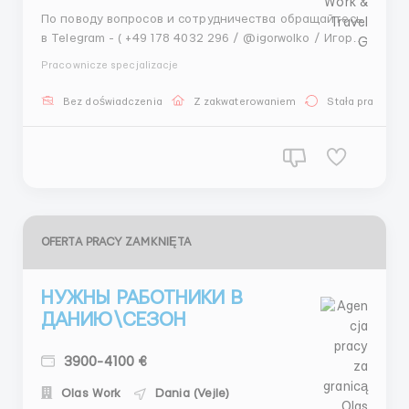
По поводу вопросов и сотрудничества обращайтесь
в Telegram - ( +49 178 4032 296 / @igorwolko / Игорь )
WhatsApp - ( +49 178 4032 296 Игорь) На ферме
Pracownicze specjalizacje
обитает около 20 видов животных, среди которых:
верблюды, пони, козочки, утки, гуси, обезьяны,
Bez doświadczenia
Z zakwaterowaniem
Stała praca
кенгуру, лебеди, овцы, свиньи, кролики.За зд...
OFERTA PRACY ZAMKNIĘTA
НУЖНЫ РАБОТНИКИ В
ДАНИЮ\СЕЗОН
3900-4100 €
Olas Work
Dania (Vejle)