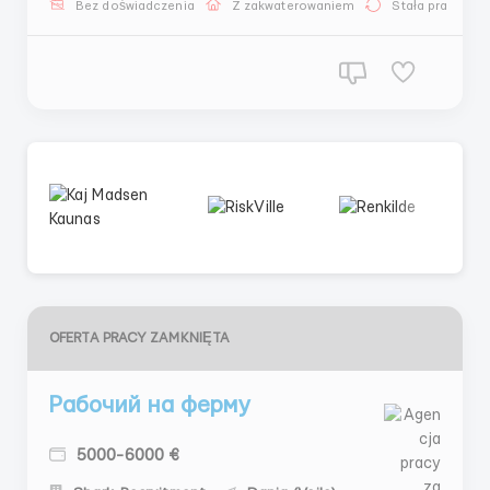
Bez doświadczenia
Z zakwaterowaniem
Stała praca
Praca nie jest skomplikowana, wszystkiego nauczą na
mi...
OFERTA PRACY ZAMKNIĘTA
Рабочий на ферму
5000-6000 €