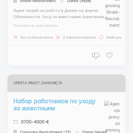
Shark-Recruitment
Dania (Vejle)
Ищем людей на работу в Данию на ферме
Обязанности: Уход за животными: Кормление,
поение, уборка, разведение, и общий уход за
Pracownicze specjalizacje
животными ( овцами, свиньями и птицей); Обработка
почвы: Подготовка почвы к посеву или посадке,
Bez doświadczenia
Z zakwaterowaniem
Stała praca
вспашка, орошение, применение удобрений и
защитных средств;...
OFERTA PRACY ZAMKNIĘTA
Набор работников по уходу
за животными
3700-4000 €
Company Recruitment LTD
Dania (Vejle)