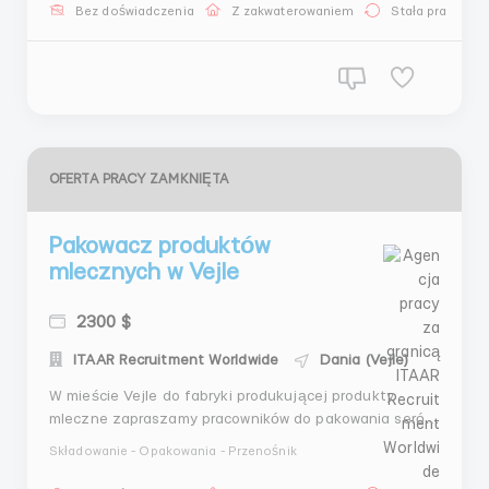
лесной работник, вы будете нести ответственность
Bez doświadczenia
Z zakwaterowaniem
Stała praca
за посадку деревьев и внесение вклада в
сохранение и рост наших прекрасны...
OFERTA PRACY ZAMKNIĘTA
Pakowacz produktów
mlecznych w Vejle
2300 $
ITAAR Recruitment Worldwide
Dania (Vejle)
W mieście Vejle do fabryki produkującej produkty
mleczne zapraszamy pracowników do pakowania serów.
Wiek od 18 do 55 lat. Obowiązki: sprawdzanie
Składowanie - Opakowania - Przenośnik
produktów pod kątem wad, sprawdzanie dat ważności,
pakowanie próżniowe, etykietowanie, znakowanie.