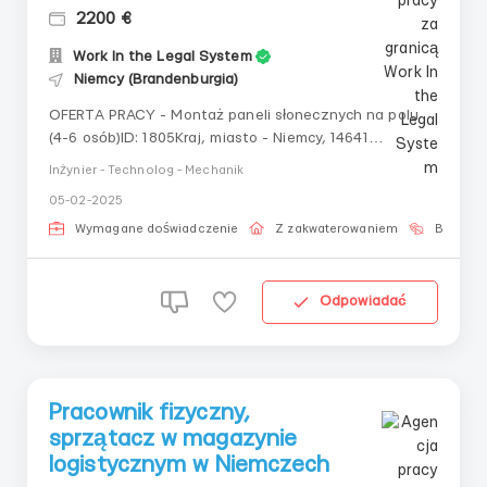
2200 €
Work In the Legal System
Niemcy (Brandenburgia)
OFERTA PRACY - Montaż paneli słonecznych na polu
(4-6 osób)ID: 1805Kraj, miasto - Niemcy, 14641
Nauen.Zarobki - od 12€/godz. (od 2200€/mies.)
Inżynier - Technolog - Mechanik
NETTO, od 11€/godz. (w okresie próbnym).Istnieje
05-02-2025
możliwość pracy na akord.Grafik pracy: pon.-sob. (od
200 godz./mies.).DOKUMENTY...
Wymagane doświadczenie
Z zakwaterowaniem
Bez języ
Odpowiadać
Pracownik fizyczny,
sprzątacz w magazynie
logistycznym w Niemczech