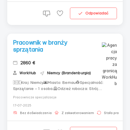
przemyśle metalur...
Odpowiadać
Pracownik w branży
sprzątania
2860 €
WorkHub
Niemcy (Brandenburgia)
🇩🇪Kraj: Niemcy🌆Miasto: Bernau👷‍Specjalność:
Sprzątanie – 1 osoba.🦺Odzież robocza: Strój
wydawany przez pracodawcę bezpłatnie po okresie
Pracownicze specjalizacje
próbnym. W pierwszym okresie należy posiadać własne
17-07-2025
wygodne ubranie.🔑Obowiązki: Sprzątanie przedszkoli,
biur, mieszkań.💶Wynagrodzenie netto: 11€ /
Bez doświadczenia
Z zakwaterowaniem
Stała praca
godzinaDla ko...