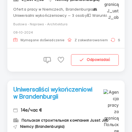
Oferta pracy w Niemczech, Brandenburgia👥
Uniwersalni wykończeniowcy — 3 osoby💶 Warunki
płacowe:Na start 14 €/godzina NETTOPłatność raz w
Budowa - Naprawa - Architektura
miesiącu na kartęZaliczki do 600 €📆 Harmonogram
08-10-2024
pracy:Poniedziałek – piątek: 8:00 – 18:00Sobota: 6
godzin (możliwość pracowania więcej)...
Wymagane doświadczenie
Z zakwaterowaniem
Stała pr
Odpowiadać
Uniwersaliści wykończeniowi
w Brandenburgii
14е/час €
Польская строительная компания Jusst Job
Niemcy (Brandenburgia)