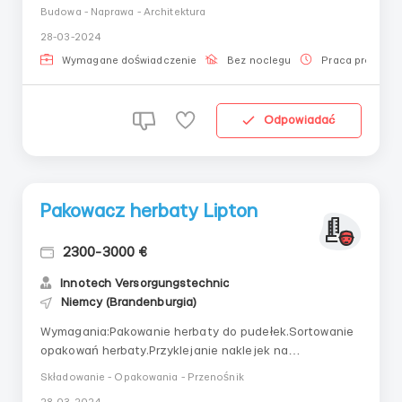
euro za m.kw. Odzież robocza jest zapewnionaGdzie
Budowa - Naprawa - Architektura
pracować?8-10 godzin/dzień, niedziela wolna,
28-03-2024
mieszkanie około 400 euroWarunki pracy:Potrzebni
specjaliści z doświadczeniem zawodowym.
Wymagane doświadczenie
Bez noclegu
Praca projekto
Odpowiadać
Pakowacz herbaty Lipton
2300-3000 €
Innotech Versorgungstechniс
Niemcy (Brandenburgia)
Wymagania:Pakowanie herbaty do pudełek.Sortowanie
opakowań herbaty.Przyklejanie naklejek na
pudełka.Wszystkie procesy są uczone.Gdzie pracować?
Składowanie - Opakowania - Przenośnik
Grafik: 8 lub 12 godzin według życzenia. 5 dni w