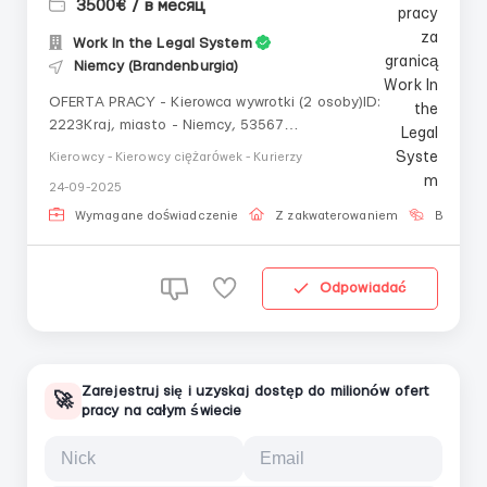
3500€ / в месяц
Work In the Legal System
Niemcy (Brandenburgia)
OFERTA PRACY - Kierowca wywrotki (2 osoby)ID:
2223Kraj, miasto - Niemcy, 53567
Buchholz.Wynagrodzenie - od 14€/godz. (3000-
Kierowcy - Kierowcy ciężarówek - Kurierzy
3500€/mies.) NETTO.Harmonogram pracy: Pon.-Sob.
24-09-2025
(6:30-17:00, przerwa - 45 min). 220-250
godz./mies.DOKUMENTY: wiza pracownicza/ karta
Wymagane doświadczenie
Z zakwaterowaniem
Bez języ
pobytu/ ...
Odpowiadać
Zarejestruj się i uzyskaj dostęp do milionów ofert
🚀
pracy na całym świecie