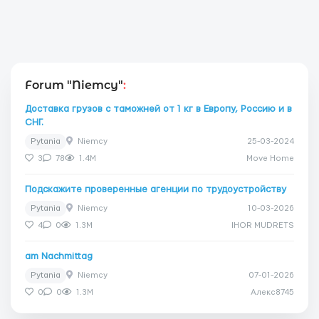
Forum "Niemcy"
:
Доставка грузов с таможней от 1 кг в Европу, Россию и в
СНГ.
Pytania
Niemcy
25-03-2024
3
78
1.4M
Move Home
Подскажите проверенные агенции по трудоустройству
Pytania
Niemcy
10-03-2026
4
0
1.3M
IHOR MUDRETS
am Nachmittag
Pytania
Niemcy
07-01-2026
0
0
1.3M
Алекс8745