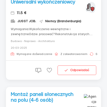
Uniwersalni wykończeniowcy
11.5 €
JUSST JOB.
Niemcy (Brandenburgia)
Wymagania:Wykończenia wewnętrzne i
zewnętrzneGdzie pracować?Rekonstrukcja starych
domówWarunki pracy: Tynkowanie, malowanie,
Budowa - Naprawa - Architektura
tapetowanie, parkiet-laminat, prace dachowe, wymiana
20-03-2025
okien i drzwi.
Wymagane doświadczenie
Z zakwaterowaniem
Stała pr
Odpowiadać
Montaż paneli słonecznych
na polu (4-6 osób)