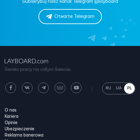
Subskrybuj nasz kanał Telegram @layboard
Otwarte Telegram
Serwis pracy na całym świecie.
RU
UA
PL
O nas
Kariera
Opinie
Ubezpieczenie
Reklama banerowa