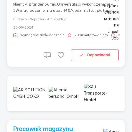
Niemcy, Brandenburgia.Uniwersaliści wykończeniowi -
2Wynagrodzenie: na start 14€/godz. netto, płatność
raz w miesiącu na konto, zaliczki do 600€Grafik pracy:
Budowa - Naprawa - Architektura
230-240 godzin miesięcznie.Zakwaterowanie:
25-09-2024
zapewnione, 300€ miesięcznie. Mieszkanie, po 2-3
osoby w pokoju.Transport: zapewnion...
Wymagane doświadczenie
Z zakwaterowaniem
Stała pr
Odpowiadać
Pracownik magazynu