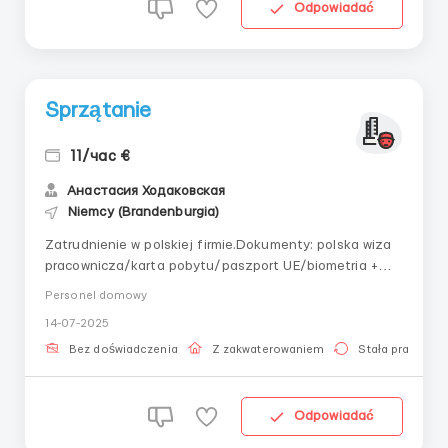
Odpowiadać
Sprzątanie
11/час €
Анастасия Ходаковская
Niemcy (Brandenburgia)
Zatrudnienie w polskiej firmie.Dokumenty: polska wiza
pracownicza/karta pobytu/paszport UE/biometria +
UKRpesel (dla Ukraińców)Wymagania:Kobieta do 45
Personel domowy
lat.Bez doświadczenia zawodowego, ale będzie to
14-07-2025
atutemPrawo jazdy kat. BObowiązki: Sprzątanie
przedszkoli, biur, mieszkań.Warunki pracy:Grafik pracy:...
Bez doświadczenia
Z zakwaterowaniem
Stała praca
Odpowiadać