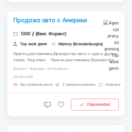
Продажа авто с Америки
1000 ƒ (Венг. Форинт)
Top work germ
Niemcy (Brandenburgia)
Пригон,растаможка,брокерство авто с сша и других
стран Под ключ Пригон,растаможка,брокерство
авто с сша и других стран Под ключ
Budowa - Naprawa - Architektura
Пригон,растаможка,брокерство авто с сша и других
29-04-2025
стран Под ключ ...
Bez doświadczenia
Z zakwaterowaniem
Stała praca
Odpowiadać