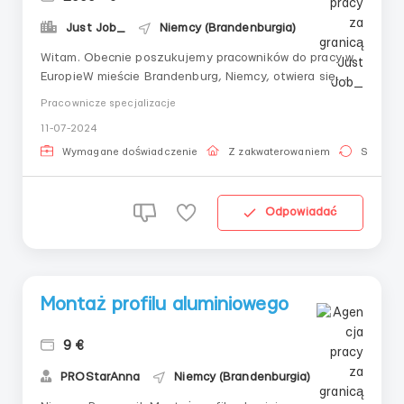
Just Job_
Niemcy (Brandenburgia)
Witam. Obecnie poszukujemy pracowników do pracy w
EuropieW mieście Brandenburg, Niemcy, otwiera się
możliwość zatrudnienia mistrzów-uniwersalnych w
Pracownicze specjalizacje
składzie 3-4 osób.Wynagrodzenie początkowe wynosi
11-07-2024
11 euro za godzinę, z perspektywą kolejnych podwyżek.
Grafik pracy przewiduje 8-10 godzin dziennie, pr...
Wymagane doświadczenie
Z zakwaterowaniem
Stała pr
Odpowiadać
Montaż profilu aluminiowego
9 €
PROStarAnna
Niemcy (Brandenburgia)