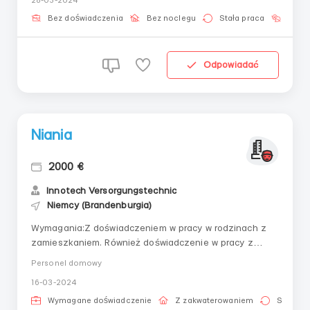
28-03-2024
tygodniu.Miejsca w magazynie są ograniczone!Warunki
pracy:Zaliczka po pierwszym tygodniu pracy.Premie i
Bez doświadczenia
Bez noclegu
Stała praca
Bez j
doda...
Odpowiadać
Niania
2000 €
Innotech Versorgungstechniс
Niemcy (Brandenburgia)
Wymagania:Z doświadczeniem w pracy w rodzinach z
zamieszkaniem. Również doświadczenie w pracy z
bliźniakami lub dwójką dzieci jednocześnie.Do 50 lat.
Personel domowy
Bez nałogów.Sportowa, aktywna.Gdzie pracować?
16-03-2024
Niemcy, region BrandenburgWarunki
pracy:Zakwaterowanie i wyżywienie na koszt rodziny,
Wymagane doświadczenie
Z zakwaterowaniem
Stała pr