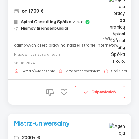
от 1700 €
Apical Consulting Spółka z o. o.
Niemcy (Brandenburgia)
____________________________ · Więcej
darmowych ofert pracy na naszej stronie internetowej i
w grupie na Facebooku (Apical Consulting Praca)!
Pracownicze specjalizacje
____________________________ 👤
28-08-2024
Pracownik magazynu 🇩🇪 Niemcy, Falkensee,
Oberkrämer, Wustermark 💶 Wynagrodzenie (netto): 10
Bez doświadczenia
Z zakwaterowaniem
Stała praca
€ / godzina 📅 Grafik:...
Odpowiadać
Mistrz-uniwersalny
2000+ €