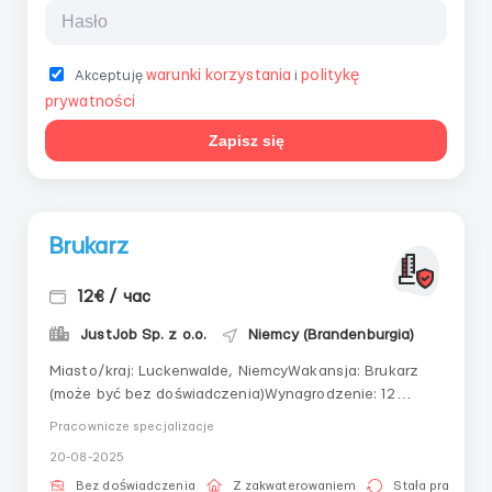
warunki korzystania
politykę
Akceptuję
i
prywatności
Zapisz się
Brukarz
12€ / час
JustJob Sp. z o.o.
Niemcy (Brandenburgia)
Miasto/kraj: Luckenwalde, NiemcyWakansja: Brukarz
(może być bez doświadczenia)Wynagrodzenie: 12
€/godz, zaliczka dostępna, wypłaty 2 razy w
Pracownicze specjalizacje
miesiącuHarmonogram: Pon–Sob 7:00–18:00, 220–240
20-08-2025
godz/miesMieszkanie/transport: 250 €/mies,
mieszkanie, transport dostępnyWymagania:...
Bez doświadczenia
Z zakwaterowaniem
Stała praca