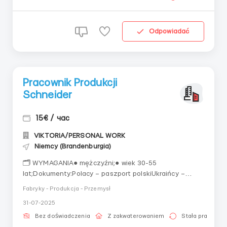
Odpowiadać
Pracownik Produkcji
Schneider
15€ / час
VIKTORIA/PERSONAL WORK
Niemcy (Brandenburgia)
🗂 WYMAGANIA● mężczyźni;● wiek 30-55
lat;Dokumenty:Polacy – paszport polskiUkraińcy –
jeden z warunkówkarta pobytu z Polski,status ochrony
Fabryky - Produkcja - Przemysł
z Polski minimum miesiąc (stempel wjazdu od 24.02.22
31-07-2025
+ pesel UKR),Obecność składki ZUS za ostatni
miesiąc● Doświadczenie mile widziane w pracy w
Bez doświadczenia
Z zakwaterowaniem
Stała praca