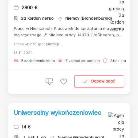
2300 €
За Kordon легко
Niemcy (Brandenburgia)
Praca w Niemczech: Pracownik do sprzątania magazynu
logistycznego 📍 Miejsce pracy: 14979 Großbeeren, pod
Berlinem🙋‍♀️ mamy jedno miejsce dla mężczyzny z już
Pracownicze specjalizacje
gotową ochroną (paragraf 24) w landzie Brandenburg
18-11-2024
Kogo szukamy:✔️ Doświadczenie w pracy nie jest
konieczne✔️ Minimale znajomość języka niemi...
Bez doświadczenia
Z zakwaterowaniem
Stała praca
Odpowiadać
Uniwersalny wykończeniowiec
14 €
J_ust J_ob
Niemcy (Brandenburgia)