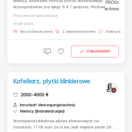
Niemcy, Brunszwik Montaż profilu aluminiowego
Wynagrodzenie (na rękę): 9 € / godzina, Możliwe
podwyżki z czasem, jeśli pracownik dobrze się
Pracownicze specjalizacje
sprawdzi. Grafik/okres pracy: Pon.-pt., sb. - w razie
01-05-2024
potrzeby. Praca długoterminowa. Od 9 godz./dzień.
180-240 godz./miesiąc. Zakwaterowanie: Zapewniane
Bez doświadczenia
Z zakwaterowaniem
Stała praca
od...
Odpowiadać
Kafelkarz, płytki klinkierowe
2000-4000 €
Innotech Versorgungstechniс
Niemcy (Brandenburgia)
Wymagania:Układanie płytek klinkierowych na
fasadach, 17-18 euro za m.kw; jeśli miękkie płytki 20-23