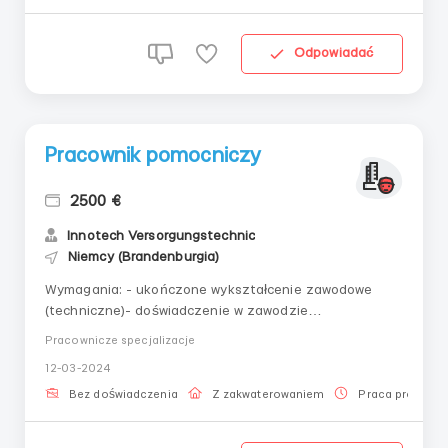
pełne zatrudnienie,...
Odpowiadać
Pracownik pomocniczy
2500 €
Innotech Versorgungstechniс
Niemcy (Brandenburgia)
Wymagania: - ukończone wykształcenie zawodowe
(techniczne)- doświadczenie w zawodzie
(niekonieczne)- znajomość niemieckiego/angielskiego
Pracownicze specjalizacje
(niekonieczne)- obywatele UE, niemiecka wiza
12-03-2024
pracownicza (lub możliwość jej uzyskania)Gdzie
pracować? Na budowieWarunki pracy: - idealna
Bez doświadczenia
Z zakwaterowaniem
Praca projekto
atmosfera pracy w regionie...