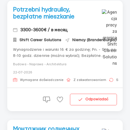
Potrzebni hydraulicy,
bezpłatne mieszkanie
3300-3600€ / в месяц
Shift Career Solutions
Niemcy (Brandenburgia)
Wynagrodzenie i warunki 16 € za godzinę; Pn. - Sob. po
8-10 godz. dziennie (można wybrać); Bezpłatne
mieszkanie. Wymagania: Doświadczenie od 3 lat; Do 50
Budowa - Naprawa - Architektura
lat; Paszport UE, Karta pobytu, Polska wiza
22-07-2026
pracownicza; Prawo jazdy kategorii B (preferowane).
Obowiązki: Wykonywanie montażu i...
Wymagane doświadczenie
Z zakwaterowaniem
Stała pr
Odpowiadać
Монтажник солнечных