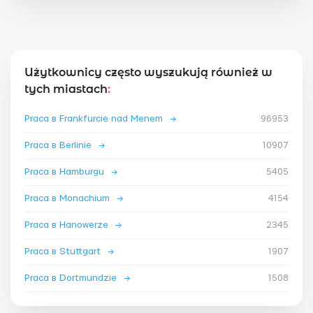
Użytkownicy często wyszukują również w
tych miastach
:
Praca в Frankfurcie nad Menem
→
96953
Praca в Berlinie
→
10907
Praca в Hamburgu
→
5405
Praca в Monachium
→
4154
Praca в Hanowerze
→
2345
Praca в Stuttgart
→
1907
Praca в Dortmundzie
→
1508