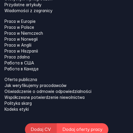
Przydatne artykuły
Wiadomości z zagranicy
Praca w Europie
Praca w Polsce
Praca w Niemczech
Praca w Norwegii
Praca w Anglii
Praca w Hiszpanii
Praca zdalna
Работа в США
Работа в Канадe
Oferta publiczna
Jak weryfikujemy pracodawców
Oświadczenie o odmowie odpowiedzialności
Współczesne potwierdzenie niewolnictwa
Polityka skarg
Kodeks etyki
Dodaj CV
Dodaj oferty pracy