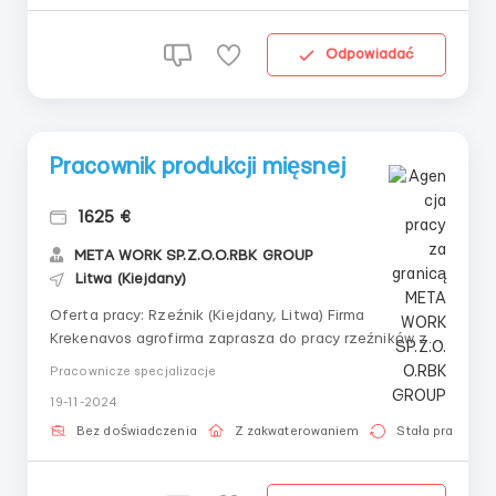
gotowe mi...
Odpowiadać
Pracownik produkcji mięsnej
1625 €
META WORK SP.Z.O.O.RBK GROUP
Litwa (Kiejdany)
Oferta pracy: Rzeźnik (Kiejdany, Litwa) Firma
Krekenavos agrofirma zaprasza do pracy rzeźników z
doświadczeniem w trybowaniu mięsa (wieprzowina,
Pracownicze specjalizacje
wołowina). Oficjalne zatrudnienie, darmowe
19-11-2024
zakwaterowanie i transport po mieście. Wymagania:
Mężczyźni 20-55 lat Wiza, karta pobytu, biometryka
Bez doświadczenia
Z zakwaterowaniem
Stała praca
lub p...