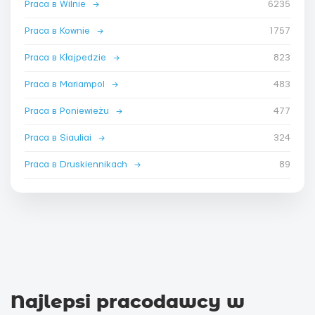
Praca в Wilnie
→
6235
Praca в Kownie
→
1757
Praca в Kłajpedzie
→
823
Praca в Mariampol
→
483
Praca в Poniewieżu
→
477
Praca в Siauliai
→
324
Praca в Druskiennikach
→
89
Najlepsi pracodawcy w