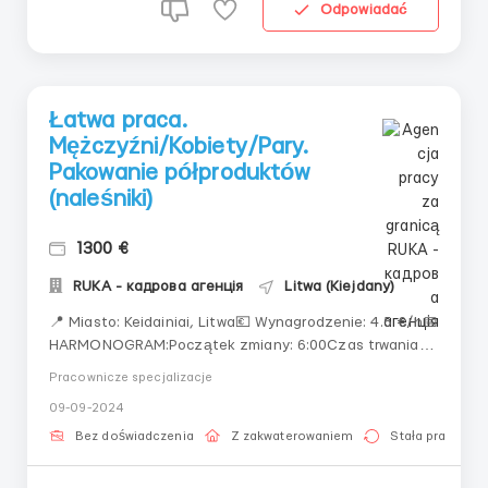
Odpowiadać
Łatwa praca.
Mężczyźni/Kobiety/Pary.
Pakowanie półproduktów
(naleśniki)
1300 €
RUKA - кадрова агенція
Litwa (Kiejdany)
📍 Miasto: Keidainiai, Litwa💶 Wynagrodzenie: 4.5 €/h📅
HARMONOGRAM:Początek zmiany: 6:00Czas trwania
zmiany zależy od zamówień:Jeden dzień: 11 godzin
Pracownicze specjalizacje
pracyDrugi dzień: 8 godzinŚrednio: 8-9 godzin
09-09-2024
dziennie4 dni pracy, 2 dni wolneNie ma zmian
nocnychMożliwość wzięcia dodatkowej zmiany w dzień
Bez doświadczenia
Z zakwaterowaniem
Stała praca
wolny...