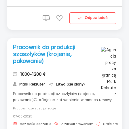
wieku 20...
Odpowiadać
Pracownik do produkcji
szaszłyków (krojenie,
pakowanie)
1000-1200 €
Mark Rekruter
Litwa (Kiejdany)
Pracownik do produkcji szaszłyków (krojenie,
pakowanie)🤝 oficjalne zatrudnienie w ramach umowy o
pracę📍 MIEJSCE PRACY: KEDAINIAI, LitwaZapewnienie
Pracownicze specjalizacje
transportu pracowników do pracy po mieście KEDAINIAI
07-05-2025
(autobus zabiera wg trasy)Firma "Krekenavos
agrofirma" produkuje kiełbasy, wyroby wędzone,
Bez doświadczenia
Z zakwaterowaniem
Stała praca