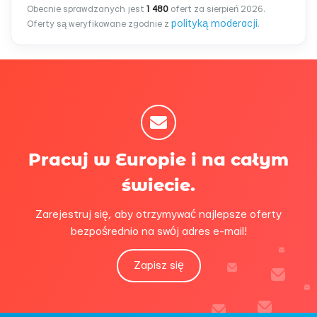
Obecnie sprawdzanych jest
1 480
ofert za sierpień 2026.
polityką moderacji
Oferty są weryfikowane zgodnie z
.
Pracuj w Europie i na całym
świecie.
Zarejestruj się, aby otrzymywać najlepsze oferty
bezpośrednio na swój adres e-mail!
Zapisz się