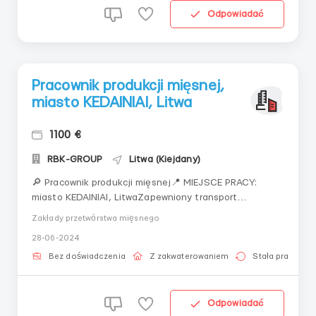
Odpowiadać
Pracownik produkcji mięsnej,
miasto KEDAINIAI, Litwa
1100 €
RBK-GROUP
Litwa (Kiejdany)
🔎 Pracownik produkcji mięsnej📍 MIEJSCE PRACY:
miasto KEDAINIAI, LitwaZapewniony transport
pracowników do pracy w mieście KEDAINIAI (autobus
Zakłady przetwórstwa mięsnego
zabiera pracowników na trasie)Firma „Krekenavos
28-06-2024
agrofirma” produkuje kiełbasy, wyroby suszone, mięso
gotowe📌 WYMAGANIA:- M/K/pary w wieku 20-55 lat-
Bez doświadczenia
Z zakwaterowaniem
Stała praca
wiza LT, PL...
Odpowiadać