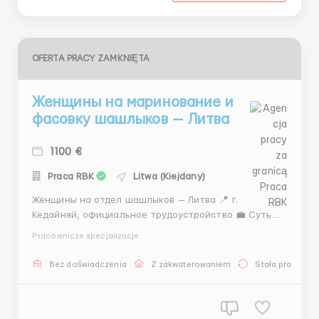
OFERTA PRACY ZAMKNIĘTA
Женщины на маринование и
фасовку шашлыков — Литва
1100 €
Praca RBK
Litwa (Kiejdany)
Женщины на отдел шашлыков — Литва 📍 г.
Кедайняй, официальное трудоустройство 💼 Суть
работы: Работа не на обвалке мяса! Вы будете
Pracownicze specjalizacje
работать на участке, где мясо уже готовое, ваша
задача — ✨ мариновать, нарезать и красиво
Bez doświadczenia
Z zakwaterowaniem
Stała praca
фасовать шашлыки и полуфабрикаты. 📌
Требования: Же...