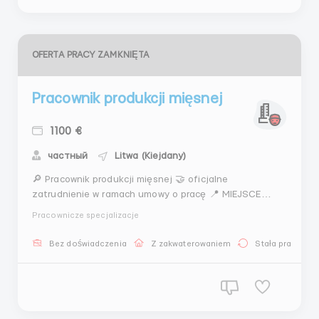
OFERTA PRACY ZAMKNIĘTA
Pracownik produkcji mięsnej
1100 €
частный
Litwa (Kiejdany)
🔎 Pracownik produkcji mięsnej 🤝 oficjalne
zatrudnienie w ramach umowy o pracę 📍 MIEJSCE
PRACY: m. KEDAINIAI, Litwa Zapewniany jest transport
Pracownicze specjalizacje
pracowników do pracy na terenie miasta KEDAINIAI
(autobus według trasy) Firma "Krekenavos agrofirma"
Bez doświadczenia
Z zakwaterowaniem
Stała praca
produkuje kiełbasy, wyroby wędzone, gotowe mięso...