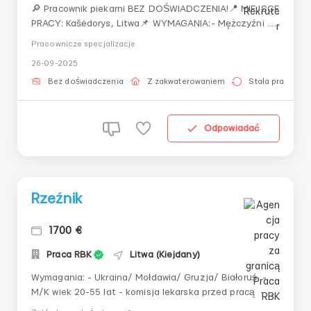
🔎 Pracownik piekarni BEZ DOŚWIADCZENIA!📍 MIEJSCE
PRACY: Kašėdorys, Litwa📌 WYMAGANIA:- Mężczyźni do
55 lat- komisja medyczna 30 euro (potrącane z
Pracownicze specjalizacje
wynagrodzenia)- bez doświadczenia zawodowego-
26-09-2025
wzrost od 160 cm- komunikatywny rosyjski📆 GRAFIK
PRACY:- praca 5-6 dni w tygodniu, dni wolne ruchome-
Bez doświadczenia
Z zakwaterowaniem
Stała praca
zmiana ...
Odpowiadać
Rzeźnik
1700 €
Praca RBK
Litwa (Kiejdany)
Wymagania: - Ukraina/ Mołdawia/ Gruzja/ Białoruś -
M/K wiek 20-55 lat - komisja lekarska przed pracą - z
DOŚWIADCZENIEM W PRACY przy rozbiorze