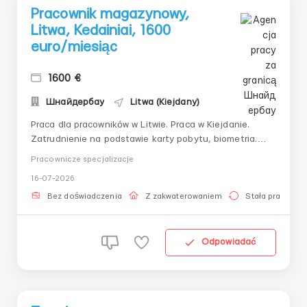
Pracownik magazynowy,
Litwa, Kedainiai, 1600
euro/miesiąc
1600 €
Шнайдербау
Litwa (Kiejdany)
Praca dla pracowników w Litwie. Praca w Kiejdanie.
Zatrudnienie na podstawie karty pobytu, biometria.
Zatrudniamy obywateli Ukrainy, Mołdawii, Gruzji z
Pracownicze specjalizacje
paszportem biometrycznym. Dla obywateli Białorusi -
16-07-2026
polska wiza pracownicza. Bez żadnych zaliczek.
Dokumenty pod klucz. Oficjalne zatrudnienie. Możl...
Bez doświadczenia
Z zakwaterowaniem
Stała praca
Odpowiadać