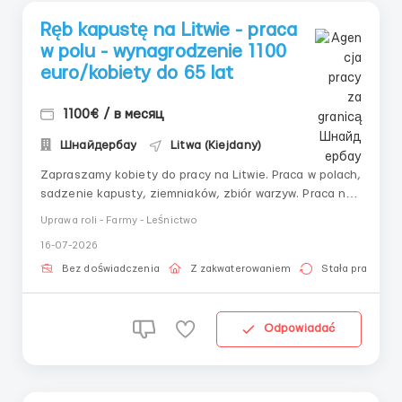
Ręb kapustę na Litwie - praca
w polu - wynagrodzenie 1100
euro/kobiety do 65 lat
1100€ / в месяц
Шнайдербау
Litwa (Kiejdany)
Zapraszamy kobiety do pracy na Litwie. Praca w polach,
sadzenie kapusty, ziemniaków, zbiór warzyw. Praca na
świeżym powietrzu, a także dodatkowa praca w halach
Uprawa roli - Farmy - Leśnictwo
i na produkcji, ale główna część pracy odbywa się
16-07-2026
właśnie w polach. Dużą zaletą jest, jeśli masz
doświadczenie w pracy w ogrodzie, na polu. ...
Bez doświadczenia
Z zakwaterowaniem
Stała praca
Odpowiadać