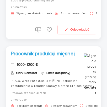
Zakłady przetwórstwa mięsnego
WYNAGRODZENIE: - stawka pierwszy miesiąc 6,5
20-06-2025
euro/godz. netto - od drugiego miesiąca 8 euro/godz.
netto - dopłata za własne zakwaterow...
Wymagane doświadczenie
Z zakwaterowaniem
Stała pr
Odpowiadać
Pracownik produkcji mięsnej
1000-1200 €
Mark Rekruter
Litwa (Kiejdany)
PRACOWNIK PRODUKCJI MIĘSNEJ Oficjalne
zatrudnienie w ramach umowy o pracę Miejsce pracy:
Kedainiai, Litwa Pracownicy są dowożeni do pracy na
Pracownicze specjalizacje
terenie miasta Kedainiai (linia autobusowa) Firma
24-05-2025
"Krekenavos agrofirma" produkuje kiełbasy, produkty
suszone, gotowe mięso Wymagania: - M/K/pary w
Bez doświadczenia
Z zakwaterowaniem
Stała praca