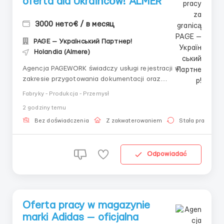
oferta dla Ukraińców! ALMER
3000 нето€ / в месяц
PAGE — Український Партнер!
Holandia (Almere)
Agencja PAGEWORK świadczy usługi rejestracji w
zakresie przygotowania dokumentacji oraz
bezpośredniego zatrudnienia u pracodawcy dla
Fabryky - Produkcja - Przemysł
obywateli Ukrainy! 📩 Konsultacja online w celu doboru
2 godziny temu
oferty: Główny Rekruter: Witalij Szewczenko Telefon
do konsultacji / doboru ofert: ...
Bez doświadczenia
Z zakwaterowaniem
Stała praca
Odpowiadać
Oferta pracy w magazynie
marki Adidas — oficjalna