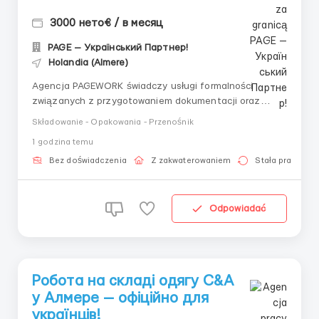
3000 нето€ / в месяц
PAGE — Український Партнер!
Holandia (Almere)
Agencja PAGEWORK świadczy usługi formalności
związanych z przygotowaniem dokumentacji oraz
bezpośredniego zatrudnienia u pracodawcy dla
Składowanie - Opakowania - Przenośnik
obywateli Ukrainy! 📩 Konsultacja online w celu doboru
1 godzina temu
oferty: Główny Rekruter: Witalij Szewczenko Telefon
do konsultacji / doboru ofert: &nb...
Bez doświadczenia
Z zakwaterowaniem
Stała praca
Odpowiadać
Робота на складі одягу C&A
у Алмере — офіційно для
українців!