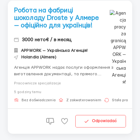
Робота на фабриці
шоколаду Droste у Алмере
— офіційно для українців!
3000 нето€ / в месяц
APPWORK — Українська Агенція!
Holandia (Almere)
Агенція APPWORK надає послуги оформлення з
виготовлення документації, та прямого
працевлаштування з роботодавцем для
Pracownicze specjalizacje
громадянинів України! 📩 Отримайте консультацію
5 godziny temu
онлайн: Спеціаліст: Денис Бойко Телефон для
консультацій \ для підбору вакансій: +48 889 248
Bez doświadczenia
Z zakwaterowaniem
Stała praca
475 - ( Whats...
Odpowiadać