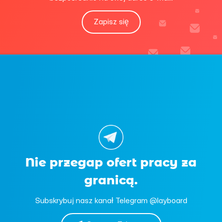
Zapisz się
Nie przegap ofert pracy za
granicą.
Subskrybuj nasz kanał Telegram @layboard