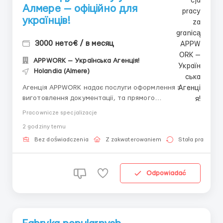
Алмере — офіційно для
українців!
3000 нето€ / в месяц
APPWORK — Українська Агенція!
Holandia (Almere)
Агенція APPWORK надає послуги оформлення з
виготовлення документації, та прямого
працевлаштування з роботодавцем для
Pracownicze specjalizacje
громадянинів України! 📩 Отримайте консультацію
2 godziny temu
онлайн: Спеціаліст: Денис Бойко Телефон для
консультацій \ для підбору вакансій: +48 889 248
Bez doświadczenia
Z zakwaterowaniem
Stała praca
475 - ( Whats...
Odpowiadać