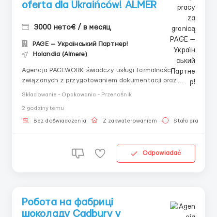
oferta dla Ukraińców! ALMER
3000 нето€ / в месяц
PAGE — Український Партнер!
Holandia (Almere)
Agencja PAGEWORK świadczy usługi formalności
związanych z przygotowaniem dokumentacji oraz
bezpośredniego zatrudnienia u pracodawcy dla
Składowanie - Opakowania - Przenośnik
obywateli Ukrainy! 📩 Konsultacja online w celu doboru
2 godziny temu
oferty: Główny Rekruter: Witalij Szewczenko Telefon
do konsultacji / doboru ofert: &nb...
Bez doświadczenia
Z zakwaterowaniem
Stała praca
Odpowiadać
Робота на фабриці
шоколаду Cadbury у