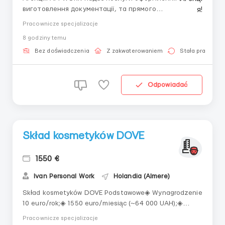
виготовлення документації, та прямого
працевлаштування з роботодавцем для
Pracownicze specjalizacje
громадянинів України! 📩 Отримайте консультацію
8 godziny temu
онлайн: Спеціаліст: Денис Бойко Телефон для
консультацій \ для підбору вакансій: +48 889 248
Bez doświadczenia
Z zakwaterowaniem
Stała praca
475 - ( Whats...
Odpowiadać
Skład kosmetyków DOVE
1550 €
Ivan Personal Work
Holandia (Almere)
Skład kosmetyków DOVE Podstawowe◈ Wynagrodzenie
10 euro/rok;◈ 1550 euro/miesiąc (~64 000 UAH);◈
Praca po 11 godz/dzień, 6 dni w tygodniu;◈
Pracownicze specjalizacje
Zakwaterowanie 8,00 euro/dzień;◈ Niderlandy.