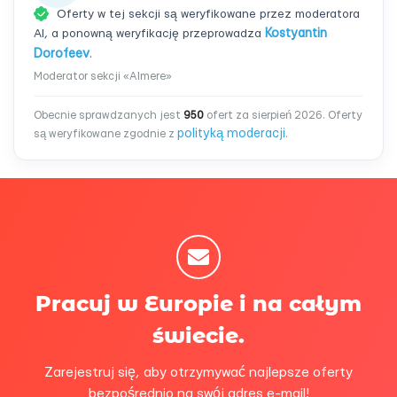
Oferty w tej sekcji są weryfikowane przez moderatora
AI, a ponowną weryfikację przeprowadza
Kostyantin
Dorofeev
.
Moderator sekcji «Almere»
Obecnie sprawdzanych jest
950
ofert za sierpień 2026. Oferty
polityką moderacji
są weryfikowane zgodnie z
.
Pracuj w Europie i na całym
świecie.
Zarejestruj się, aby otrzymywać najlepsze oferty
bezpośrednio na swój adres e-mail!