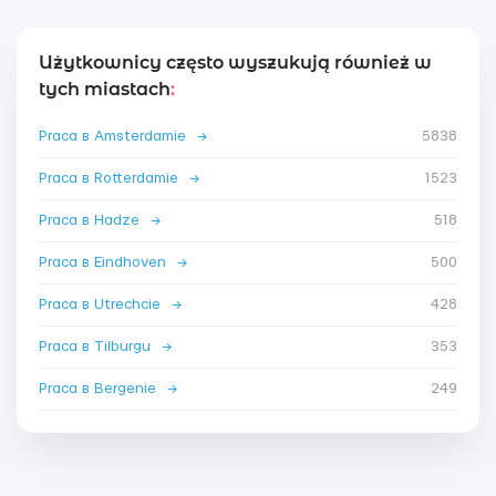
Użytkownicy często wyszukują również w
tych miastach
:
Praca в Amsterdamie
→
5838
Praca в Rotterdamie
→
1523
Praca в Hadze
→
518
Praca в Eindhoven
→
500
Praca в Utrechcie
→
428
Praca в Tilburgu
→
353
Praca в Bergenie
→
249