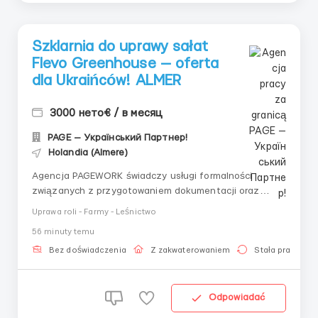
Szklarnia do uprawy sałat
Flevo Greenhouse — oferta
dla Ukraińców! ALMER
3000 нето€ / в месяц
PAGE — Український Партнер!
Holandia (Almere)
Agencja PAGEWORK świadczy usługi formalności
związanych z przygotowaniem dokumentacji oraz
bezpośredniego zatrudnienia u pracodawcy dla
Uprawa roli - Farmy - Leśnictwo
obywateli Ukrainy! 📩 Konsultacja online w sprawie
56 minuty temu
doboru oferty: Główny Rekruter: Witalij Szewczenko
Telefon do konsultacji / doboru ofert: ...
Bez doświadczenia
Z zakwaterowaniem
Stała praca
Odpowiadać