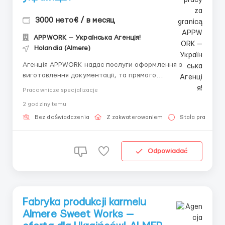
3000 нето€ / в месяц
APPWORK — Українська Агенція!
Holandia (Almere)
Агенція APPWORK надає послуги оформлення з
виготовлення документації, та прямого
працевлаштування з роботодавцем для
Pracownicze specjalizacje
громадянинів України! 📩 Отримайте консультацію
2 godziny temu
онлайн: Спеціаліст: Денис Бойко Телефон для
консультацій \ для підбору вакансій: +48 889 248
Bez doświadczenia
Z zakwaterowaniem
Stała praca
475 - ( Whats...
Odpowiadać
Fabryka produkcji karmelu
Almere Sweet Works —