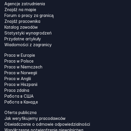
Agencje zatrudnienia
Znajdź na mapie
Forum o pracy za granicą
Znajdź pracownika
Katalog zawodów
Statystyki wynagrodzeń
Przydatne artykuły
Wiadomości z zagranicy
Praca w Europie
Praca w Polsce
Praca w Niemczech
Praca w Norwegii
Praca w Anglii
Praca w Hiszpanii
Praca zdalna
Работа в США
Работа в Канадe
Oferta publiczna
Jak weryfikujemy pracodawców
Oświadczenie o odmowie odpowiedzialności
Współczesne potwierdzenie niewolnictwa