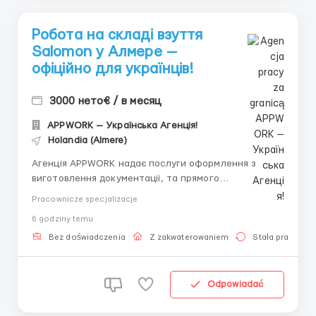
Робота на складі взуття
Salomon у Алмере —
офіційно для українців!
3000 нето€ / в месяц
APPWORK — Українська Агенція!
Holandia (Almere)
Агенція APPWORK надає послуги оформлення з
виготовлення документації, та прямого
працевлаштування з роботодавцем для
Pracownicze specjalizacje
громадянинів України! 📩 Отримайте консультацію
6 godziny temu
онлайн: Спеціаліст: Денис Бойко Телефон для
консультацій \ для підбору вакансій: +48 889 248
Bez doświadczenia
Z zakwaterowaniem
Stała praca
475 - ( Whats...
Odpowiadać