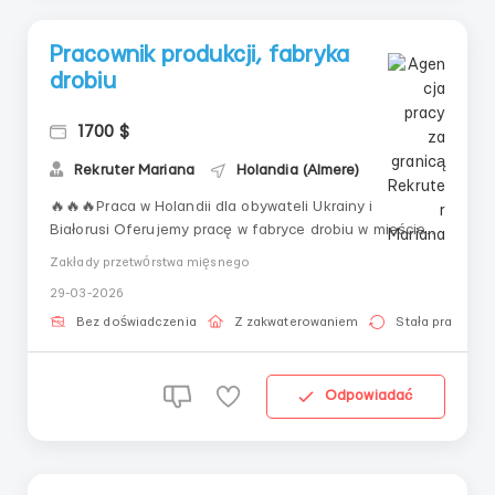
Pracownik produkcji, fabryka
drobiu
1700 $
Rekruter Mariana
Holandia (Almere)
🔥🔥🔥Praca w Holandii dla obywateli Ukrainy i
Białorusi Oferujemy pracę w fabryce drobiu w mieście
Ommen.✅️Pozycja: pracownik produkcji➡️Grafik: 40
Zakłady przetwórstwa mięsnego
godzin tygodniowo + możliwe nadgodziny, 2 zmiany
29-03-2026
(6:00–15:00 / 15:00–23:30), możliwe dni
wolne➡️Płatność: €14,06/godzinę brutto + dodatki,
Bez doświadczenia
Z zakwaterowaniem
Stała praca
podwyżka m...
Odpowiadać