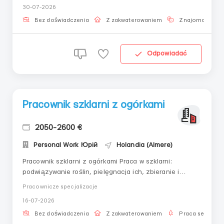
30-07-2026
Wynagrodzenie◈ 10 euro/rok;◈ 1550 euro/miesiąc (~64
000 UAH). Grafik◈ Poniedziałek – sobota;◈ Od 7 rano
Bez doświadczenia
Z zakwaterowaniem
Znajomość jęz
do ...
Odpowiadać
Pracownik szklarni z ogórkami
2050-2600 €
Personal Work Юрій
Holandia (Almere)
Pracownik szklarni z ogórkami Praca w szklarni:
podwiązywanie roślin, pielęgnacja ich, zbieranie i
sortowanie ogórków. KRÓTKO O NAJWAŻNIEJSZYM💵
Pracownicze specjalizacje
Wynagrodzenie 13 € netto za godzinę💰2080 - 2600 €
16-07-2026
/miesięcznie netto; 90 800- 113 500 грн;📈 Praca 160-
200 godzin/miesiąc;👬 Dla kobiet i mężczyzn...
Bez doświadczenia
Z zakwaterowaniem
Praca sezonow