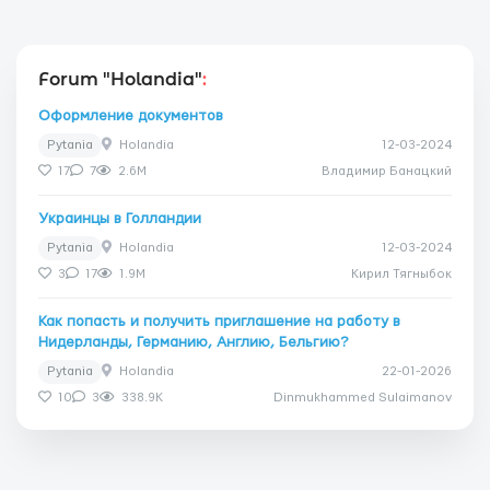
Forum "Holandia"
:
Оформление документов
Pytania
Holandia
12-03-2024
17
7
2.6M
Владимир Банацкий
Украинцы в Голландии
Pytania
Holandia
12-03-2024
3
17
1.9M
Кирил Тягныбок
Как попасть и получить приглашение на работу в
Нидерланды, Германию, Англию, Бельгию?
Pytania
Holandia
22-01-2026
10
3
338.9K
Dinmukhammed Sulaimanov