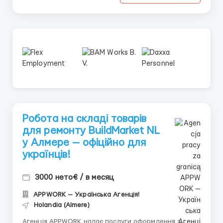
Робота на складі товарів
для ремонту BuildMarket NL
у Алмере — офіційно для
українців!
3000 нето€ / в месяц
APPWORK — Українська Агенція!
Holandia (Almere)
Агенція APPWORK надає послуги оформлення з