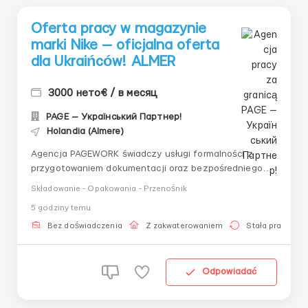
Oferta pracy w magazynie
marki Nike — oficjalna oferta
dla Ukraińców! ALMER
3000 нето€ / в месяц
PAGE — Український Партнер!
Holandia (Almere)
Agencja PAGEWORK świadczy usługi formalności z
przygotowaniem dokumentacji oraz bezpośredniego
zatrudnienia u pracodawcy dla obywateli Ukrainy!
Składowanie - Opakowania - Przenośnik
📩 Konsultacja online w celu doboru oferty: Główny
5 godziny temu
Rekruter: Witalij Szewczenko Telefon do konsultacji /
doboru ofert: +48 732 ...
Bez doświadczenia
Z zakwaterowaniem
Stała praca
Odpowiadać