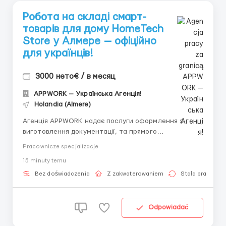
Робота на складі смарт-
товарів для дому HomeTech
Store у Алмере — офіційно
для українців!
3000 нето€ / в месяц
APPWORK — Українська Агенція!
Holandia (Almere)
Агенція APPWORK надає послуги оформлення з
виготовлення документації, та прямого
працевлаштування з роботодавцем для
Pracownicze specjalizacje
громадянинів України! 📩 Отримайте консультацію
15 minuty temu
онлайн: Спеціаліст: Денис Бойко Телефон для
консультацій \ для підбору вакансій: +48 889 248
Bez doświadczenia
Z zakwaterowaniem
Stała praca
475 - ( Whats...
Odpowiadać