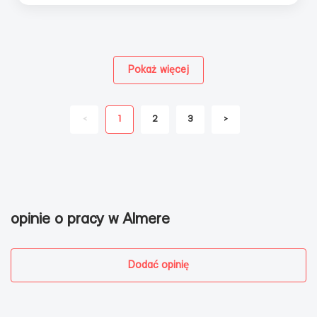
Pokaż więcej
<
1
2
3
>
opinie o pracy w Almere
Dodać opinię