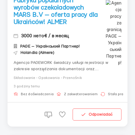
Fabryka popularnych
wyrobów czekoladowych
MARS B.V — oferta pracy dla
Ukraińców! ALMER
3000 нето€ / в месяц
PAGE — Український Партнер!
Holandia (Almere)
Agencja PAGEWORK świadczy usługi rejestracji w
zakresie sporządzania dokumentacji oraz
bezpośredniego zatrudnienia u pracodawcy dla
Składowanie - Opakowania - Przenośnik
obywateli Ukrainy! 📩 Konsultacja online w celu doboru
3 godziny temu
oferty pracy: Główny Rekruter: Witalij Szewczenko
Telefon konsultacyjny / do doboru ofert pracy...
Bez doświadczenia
Z zakwaterowaniem
Stała praca
Odpowiadać