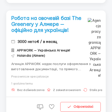
Робота на овочевій базі The
Greenery у Алмере —
офіційно для українців!
3000 нето€ / в месяц
APPWORK — Українська Агенція!
Holandia (Almere)
Агенція APPWORK надає послуги оформлення з
виготовлення документації, та прямого
працевлаштування з роботодавцем для
Pracownicze specjalizacje
громадянинів України! 📩 Отримайте консультацію
1 godzina temu
онлайн: Спеціаліст: Денис Бойко Телефон для
консультацій \ для підбору вакансій: +48 889 248
Bez doświadczenia
Z zakwaterowaniem
Stała praca
475 - ( Whats...
Odpowiadać