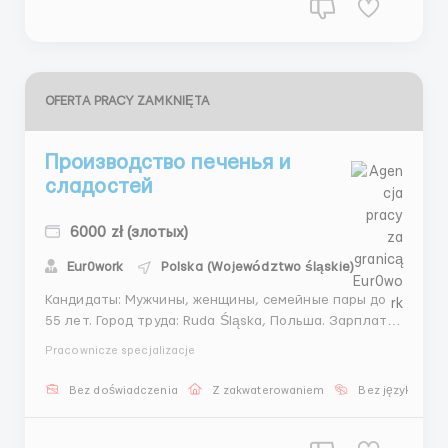
OFERTA PRACY ZAMKNIĘTA
Производство печенья и
сладостей
6000 zł (злотых)
Eur0work
Polska (Województwo śląskie)
Кандидаты: Мужчины, женщины, семейные пары до
55 лет. Город труда: Ruda Śląska, Польша. Зарплата:
-21,50 zł/час нетто; -23 zł/час нетто при
Pracownicze specjalizacje
собственном изобретении жилья; -29 zł / час нетто
для студентов до 26 лет. График работы: - Первая
Bez doświadczenia
Z zakwaterowaniem
Bez języka
смена с 06:00 - 18:00; -вторая смена с 18: 00-0...