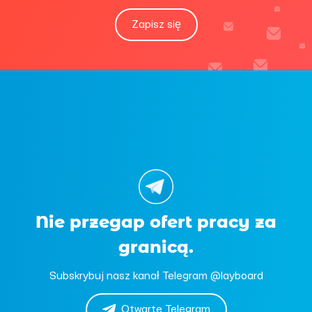
Zapisz się
Nie przegap ofert pracy za
granicą.
Subskrybuj nasz kanał Telegram @layboard
Otwarte Telegram