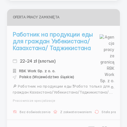
OFERTA PRACY ZAMKNIĘTA
Работник на продукции еды
для граждан Узбекистана/
Казахстана/ Таджикистана
22-24 zł (злотых)
RBK Work Sp. z o. o.
Polska (Województwo śląskie)
🔎 Работник на продукции еды ❗️Работа только для
граждан Казахстана/Узбекистана/Таджикистана/
Туркменистана 📍 МЕСТО РАБОТЫ: Technologiczna 6,
Pracownicze specjalizacje
42-400 Zawiercie (45 км от Катовице) 📌
ТРЕБОВАНИЯ: - М/Ж/СП возраст 18-55 лет - виза/
Bez doświadczenia
Z zakwaterowaniem
Stała praca
карта побыта/биометрия/паспорт/песель/статус
УКР - знание поль...