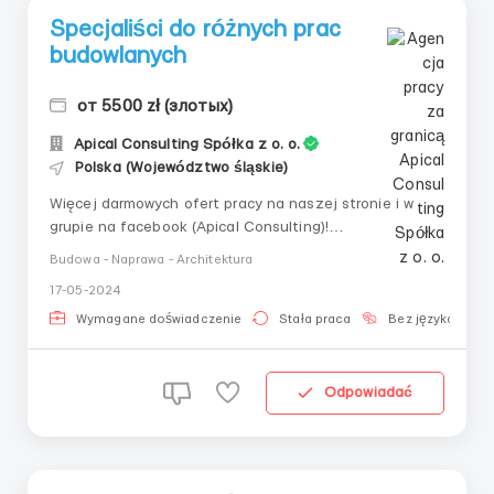
Specjaliści do różnych prac
budowlanych
от 5500 zł (злотых)
Apical Consulting Spółka z o. o.
Polska (Województwo śląskie)
Więcej darmowych ofert pracy na naszej stronie i w
grupie na facebook (Apical Consulting)!
____________________________ 👷 Jeśli
Budowa - Naprawa - Architektura
jesteś specjalistą od: ⚒ prac wewnętrznych (kafelków,
17-05-2024
płyt kartonowo-gipsowych, tynków, malarstwa, sufitów
podwieszanych) lub prac elewacyjnych ⚒ prac
Wymagane doświadczenie
Stała praca
Bez języka
elewacyjnych 🔺 Wted...
Odpowiadać