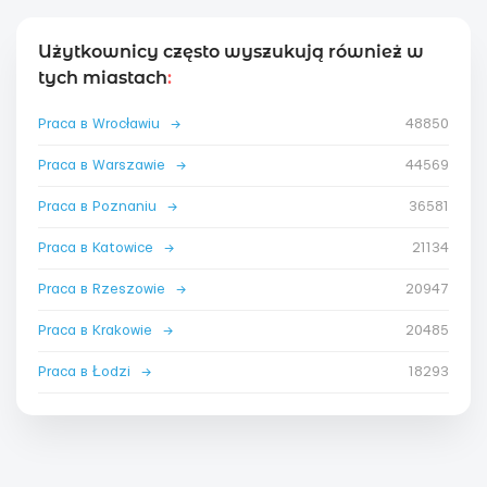
Użytkownicy często wyszukują również w
tych miastach
:
Praca в Wrocławiu
→
48850
Praca в Warszawie
→
44569
Praca в Poznaniu
→
36581
Praca в Katowice
→
21134
Praca в Rzeszowie
→
20947
Praca в Krakowie
→
20485
Praca в Łodzi
→
18293