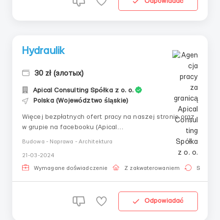
Odpowiadać
Hydraulik
30 zł (злотых)
Apical Consulting Spółka z o. o.
Polska (Województwo śląskie)
Więcej bezpłatnych ofert pracy na naszej stronie oraz
w grupie na facebooku (Apical
Consulting)!___________________________
Budowa - Naprawa - Architektura
_👤 Hydraulik📍 Tychy. Katowice (+mogą być inne
21-03-2024
miasta w województwie śląskim)📍 Umowa o pracę📍
Montaż wewnętrznych i zewnętrznych systemów
Wymagane doświadczenie
Z zakwaterowaniem
Stała pr
kanalizacyjnych i wodociągowych📍 Koniecz...
Odpowiadać