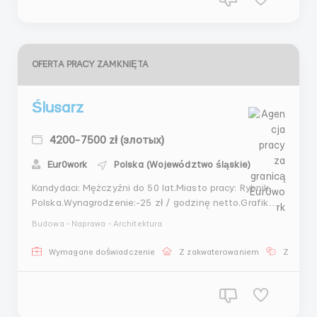
OFERTA PRACY ZAMKNIĘTA
Ślusarz
4200-7500 zł (злотых)
Eur0work
Polska (Województwo śląskie)
Kandydaci: Mężczyźni do 50 lat.Miasto pracy: Rybnik,
Polska.Wynagrodzenie:-25 zł / godzinę netto.Grafik
pracy:- Od poniedziałku do soboty;- Praca tylko w
Budowa - Naprawa - Architektura
pierwszej zmianie od 06:00-14:00;- jest możliwość
brania nadgodzin.Obowiązki:- Wykonywanie
Wymagane doświadczenie
Z zakwaterowaniem
Znajomo
kapitalnych remontów konstrukcji
stalowych.Zakwaterowa...