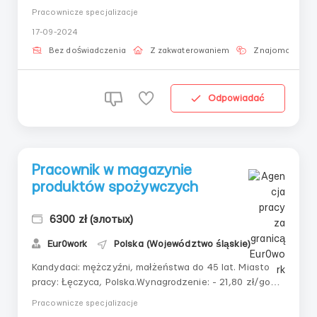
ul Szklanych Domów 2 *SOSNOWIEC – ul. Inwestycyjna
Pracownicze specjalizacje
6 Стать - Чоловіки , Пари Вік - до 55 років Польский :
17-09-2024
А2 комунікативний Тип умови - Umowa o Pracę
Ставка: 25....
Bez doświadczenia
Z zakwaterowaniem
Znajomość jęz
Odpowiadać
Pracownik w magazynie
produktów spożywczych
6300 zł (злотых)
Eur0work
Polska (Województwo śląskie)
Kandydaci: mężczyźni, małżeństwa do 45 lat. Miasto
pracy: Łęczyca, Polska.Wynagrodzenie: - 21,80 zł/godz.
netto; - 22,69 zł/godz. netto do 26 lat; - 28,10 zł /
Pracownicze specjalizacje
godz. netto dla studentów do 26 lat.Harmonogram