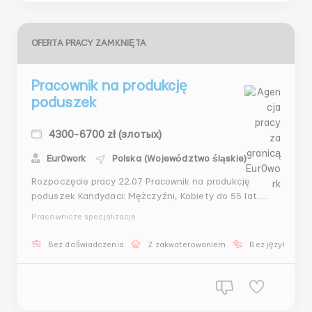
OFERTA PRACY ZAMKNIĘTA
Pracownik na produkcję
poduszek
4300-6700 zł (злотых)
Eur0work
Polska (Województwo śląskie)
Rozpoczęcie pracy 22.07 Pracownik na produkcję
poduszek Kandydaci: Mężczyźni, Kobiety do 55 lat.
Miejsce pracy: Pyrzowice, Polska. Wynagrodzenie: -
Pracownicze specjalizacje
22,69 zł / godz. netto; - 28,10 zł/godz. netto dla
studentów do 26 lat. Harmonogram pracy: - Od
Bez doświadczenia
Z zakwaterowaniem
Bez języka
poniedziałku do piątku; - sobota czasami pracująca;...