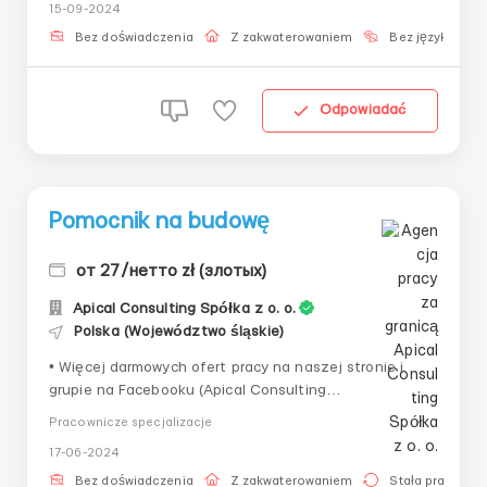
15-09-2024
pracy: - 5-6 dni w tygodniu; - 8-10-12 godzin dziennie; -
pierwsza zmiana zaczyna się o 06:0...
Bez doświadczenia
Z zakwaterowaniem
Bez języka
Odpowiadać
Pomocnik na budowę
от 27/нетто zł (злотых)
Apical Consulting Spółka z o. o.
Polska (Województwo śląskie)
• Więcej darmowych ofert pracy na naszej stronie i
grupie na Facebooku (Apical Consulting
Praca)!____________________________Obo
Pracownicze specjalizacje
wiązki:• Prace pomocnicze na budowie (przy zbrojeniu,
17-06-2024
szalunkach, murowaniu itp.)Wymagania:• Preferowane
doświadczenie zawodowe• Mężczyźni od 20 latWaru...
Bez doświadczenia
Z zakwaterowaniem
Stała praca