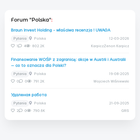
Forum "Polska"
:
Braun Invest Holding - właściwa recenzja ! UWAGA
Pytania
Polska
12-03-2026
1
4
802.2K
KarpiczZenon Karpicz
Finansowanie WOŚP z zagranicą: akcje w Austrii i Australii
— co to oznacza dla Polski?
Pytania
Polska
19-08-2025
0
0
791.2K
Wojciech Wiśniewski
Удаленая работа
Pytania
Polska
21-09-2025
2
0
790.6K
GRS