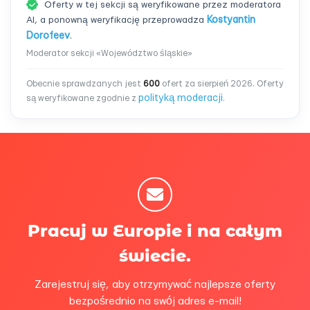
Oferty w tej sekcji są weryfikowane przez moderatora
AI, a ponowną weryfikację przeprowadza
Kostyantin
Dorofeev
.
Moderator sekcji «Województwo śląskie»
Obecnie sprawdzanych jest
600
ofert za sierpień 2026. Oferty
polityką moderacji
są weryfikowane zgodnie z
.
Pracuj w Europie i na całym
świecie.
Zarejestruj się, aby otrzymywać najlepsze oferty
bezpośrednio na swój adres e-mail!