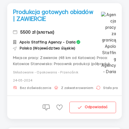
Produkcja gotowych obiadów
| ZAWIERCIE
5500 zł (злотых)
Apolo Staffing Agency - Daria
Polska (Województwo śląskie)
Miejsce pracy: Zawiercie (48 km od Katowice) Praca:
Katowice Stanowisko: Pracownik produkcji (półprodukty)
Wynagrodzenie: 22,78 zł/godz. netto 28,20 zł/godz.
Składowanie - Opakowania - Przenośnik
netto do 26 lat ze statusem studenta +1zł do stawki
24-05-2024
po przepracowaniu 180 godzin dla mężczyzn Typ
zatrudnienia: umowa zlecenie ...
Bez doświadczenia
Z zakwaterowaniem
Stała praca
Odpowiadać