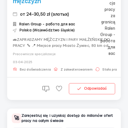
mężczyzn
от 24-30,50 zł (злотых)
Ralen Group - работа для вас
Polska (Województwo śląskie)
🚗ZAPRASZAMY MĘŻCZYZN I PARY MAŁŻEŃSKIE DO
PRACY 🔧 📍 Miejsce pracy Miasto Żywiec, 80 km od
Katowic 🛠 Obowiązki dla mężczyzn:✅
Pracownicze specjalizacje
Formowanie Główne zadanie - obsługa maszyny do
03-04-2025
formowania gumowych rurek dla samochodów. 🛠
Obowiązki dla kobiet: ✅ Montaż rurek dla
Bez doświadczenia
Z zakwaterowaniem
Stała praca
samochodów✅ Wizualna kon...
Odpowiadać
Zarejestruj się i uzyskaj dostęp do milionów ofert
🚀
pracy na całym świecie