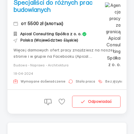
Specjaliści do różnych prac
budowlanych
от 5500 zł (злотых)
Apical Consulting Spółka z o. o.
Polska (Województwo śląskie)
Więcej darmowych ofert pracy znajdziesz na naszej
stronie i w grupie na Facebooku (Apical
Consulting)!___________________________
Budowa - Naprawa - Architektura
_👷 Jeśli jesteś specjalistą od:⚒ prac wewnętrznych
18-04-2024
(kafelkowanie, płyty karton-gips, tynkowanie,
malowanie, sufity podwieszane) lub prac
Wymagane doświadczenie
Stała praca
Bez języka
elewacyjnych⚒ prac elewacyjnych 🔺 ...
Odpowiadać