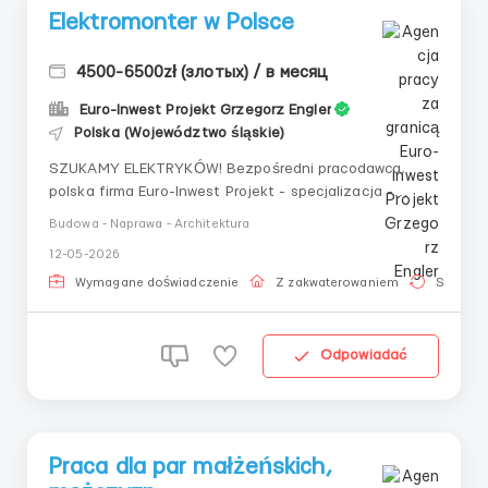
Elektromonter w Polsce
4500-6500zł (злотых) / в месяц
Euro-Inwest Projekt Grzegorz Engler
Polska (Województwo śląskie)
SZUKAMY ELEKTRYKÓW! Bezpośredni pracodawca,
polska firma Euro-Inwest Projekt - specjalizacja -
elektryfikacja obiektów przemysłowych. WYMAGANIA:
Budowa - Naprawa - Architektura
Doświadczenie w pracy jako elektromonter co najmniej
12-05-2026
rok. Znajomość języka polskiego nie jest wymagana.
Wymagane wykształcenie zawodowe Czytanie dokum...
Wymagane doświadczenie
Z zakwaterowaniem
Stała pr
Odpowiadać
Praca dla par małżeńskich,