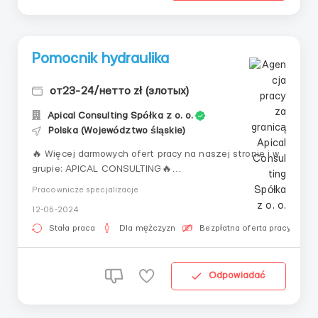
Pomocnik hydraulika
от23-24/нетто zł (злотых)
Apical Consulting Spółka z o. o.
Polska (Województwo śląskie)
🔥 Więcej darmowych ofert pracy na naszej stronie i w
grupie: APICAL CONSULTING🔥
__________________________👤 Jeśli
Pracownicze specjalizacje
interesuje Cię zewnętrzna hydraulika i chcesz się
12-06-2024
rozwijać oraz doskonalić, proponujemy Ci rozpoczęcie
kariery na stanowisku pomocnika. Czeka na Ciebie ⬇:
Stała praca
Dla mężczyzn
Bezpłatna oferta pracy
🌏 Praca w Tychach, Katowicach (+ ...
Odpowiadać