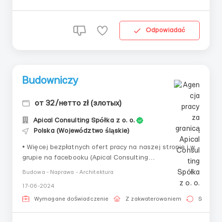
Odpowiadać
Budowniczy
от 32/нетто zł (злотых)
Apical Consulting Spółka z o. o.
Polska (Województwo śląskie)
• Więcej bezpłatnych ofert pracy na naszej stronie i w
grupie na facebooku (Apical Consulting
Praca)!____________________________Obo
Budowa - Naprawa - Architektura
wiązki:• Wykonywanie prac monolitycznych (gładzenie,
17-06-2024
układanie fragmentów ścian, szalowanie, zbrojenie
stropów, belek itp.)Wymagania:• Konieczne posiadan...
Wymagane doświadczenie
Z zakwaterowaniem
Stała pr