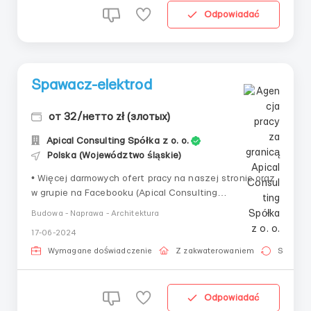
Odpowiadać
Spawacz-elektrod
от 32/нетто zł (злотых)
Apical Consulting Spółka z o. o.
Polska (Województwo śląskie)
• Więcej darmowych ofert pracy na naszej stronie oraz
w grupie na Facebooku (Apical Consulting
Praca)!____________________________Obo
Budowa - Naprawa - Architektura
wiązki:• Spawanie metodą ręcznego spawania
17-06-2024
łukowego oraz łączenie elementów (praca ze
stalą)Wymagania:• Koniecznie mieć doświadczenie w
Wymagane doświadczenie
Z zakwaterowaniem
Stała pr
pracyWarunki:&bu...
Odpowiadać