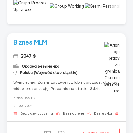
Biznes MLM
2047 $
Оксана Безыменко
Polska (Województwo śląskie)
Wymagania: Zanim zadzwonisz lub napiszesz, obejrzyj
wideo prezentację. Praca nie na etacie. Gdzie
pracować? : online. Warunki pracy: Wybierasz sam. Na
Praca zdalna
początku, zanim zbudujesz sieć, od 5 do 8 godzin w
26-03-2024
mediach społecznościowych, tam gdzie wielu spędza
całe dnie.
Bez doświadczenia
Bez noclegu
Bez języka
Praca 