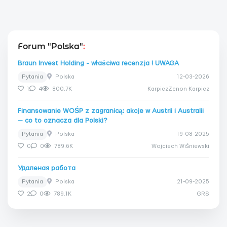
Forum "Polska"
:
Braun Invest Holding - właściwa recenzja ! UWAGA
Pytania
Polska
12-03-2026
1
4
800.7K
KarpiczZenon Karpicz
Finansowanie WOŚP z zagranicą: akcje w Austrii i Australii
— co to oznacza dla Polski?
Pytania
Polska
19-08-2025
0
0
789.6K
Wojciech Wiśniewski
Удаленая работа
Pytania
Polska
21-09-2025
2
0
789.1K
GRS