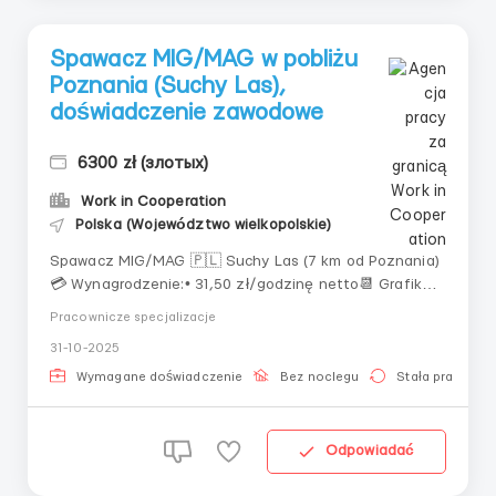
Spawacz MIG/MAG w pobliżu
Poznania (Suchy Las),
doświadczenie zawodowe
6300 zł (злотых)
Work in Cooperation
Polska (Województwo wielkopolskie)
Spawacz MIG/MAG 🇵🇱 Suchy Las (7 km od Poznania)
💳 Wynagrodzenie:• 31,50 zł/godzinę netto📆 Grafik
pracy:• praca w systemie dwuzmianowym 6:00-14:00,
Pracownicze specjalizacje
14:00-22:00, istnieje możliwość pracy 10 lub 12 godzin🔹
31-10-2025
Obowiązki:• spawanie stalowych elementów o różnych
grubościach zgodnie z dokumentac...
Wymagane doświadczenie
Bez noclegu
Stała praca
Odpowiadać