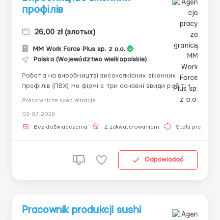
профілів
26,00 zł (злотых)
MM Work Force Plus sp. z o.o.
Polska (Województwo wielkopolskie)
Робота на виробництві високоякісних віконних
профілів (ПВХ) На фірмі є три основні ввиди робіт: •
продукція — контроль виробничих машин, які
Pracownicze specjalizacje
продукують профілі ПВХ. • склад — на цьому відділі
03-07-2026
відбувається пакування готового профілю, а також
може бути очищення піддонів яким...
Bez doświadczenia
Z zakwaterowaniem
Stała praca
Odpowiadać
Pracownik produkcji sushi