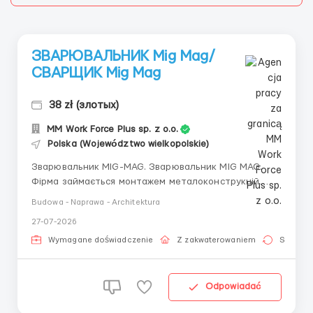
ЗВАРЮВАЛЬНИК Mig Mag/
СВАРЩИК Mig Mag
38 zł (злотых)
MM Work Force Plus sp. z o.o.
Polska (Województwo wielkopolskie)
Зварювальник MIG-MAG. Зварювальник MIG MAG.
Фірма займається монтажем металоконструкцій
Зварювання чорного металу середньої товщини
Budowa - Naprawa - Architektura
Перед початком роботи — здача проб Вимоги: -
27-07-2026
Досвід роботи обов’язковий - Сертифікат не
обов’язковий - Розуміння польської мови Оплата:...
Wymagane doświadczenie
Z zakwaterowaniem
Stała pr
Odpowiadać