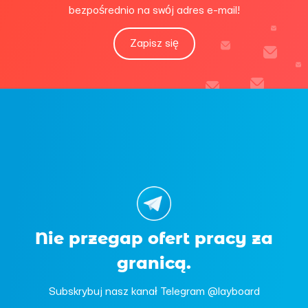
bezpośrednio na swój adres e-mail!
Zapisz się
Nie przegap ofert pracy za
granicą.
Subskrybuj nasz kanał Telegram @layboard