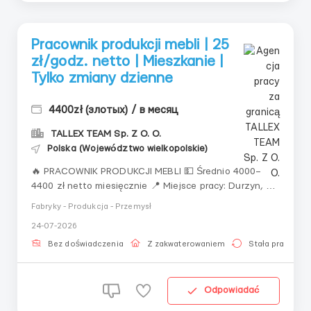
Pracownik produkcji mebli | 25
zł/godz. netto | Mieszkanie |
Tylko zmiany dzienne
4400zł (злотых) / в месяц
TALLEX TEAM Sp. Z O. O.
Polska (Województwo wielkopolskie)
🔥 PRACOWNIK PRODUKCJI MEBLI 💵 Średnio 4000–
4400 zł netto miesięcznie 📍 Miejsce pracy: Durzyn, 5
km od Krotoszyn 🕐 Tylko zmiany dzienne — bez zmian
Fabryky - Produkcja - Przemysł
nocnych 🏠 Zapewniane mieszkanie Grafik pracy: •
24-07-2026
dwie zmiany dzienne po 8 godzin; • około 160–176
godzin miesięcznie; • przerwy płatne ...
Bez doświadczenia
Z zakwaterowaniem
Stała praca
Odpowiadać