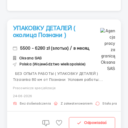
УПАКОВКУ ДЕТАЛЕЙ (
околица Познани )
5500 - 6280 zł (злотых) / в месяц
Oksana SAS
Polska (Województwo wielkopolskie)
БЕЗ ОПЫТА РАБОТЫ ( УПАКОВКУ ДЕТАЛЕЙ )
Trzcianka 80 км от Познани Условия работы:
Оплата: 25,36 зл/час (нетто) Студенты до 26 лет —
Pracownicze specjalizacje
31,40 зл/час (нетто) при наличии справки с учебы
24-06-2026
График работы: Пн–Сб, дневные и ночные смены...
Bez doświadczenia
Z zakwaterowaniem
Stała praca
Odpowiadać