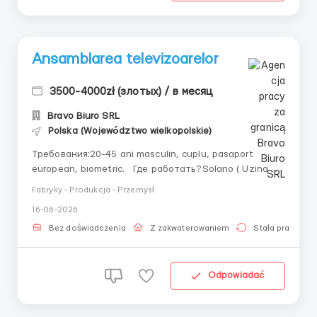
Ansamblarea televizoarelor
3500-4000zł (злотых) / в месяц
Bravo Biuro SRL
Polska (Województwo wielkopolskie)
Требования:20-45 ani masculin, cuplu, pasaport
european, biometric. Где работать?Solano ( Uzina de
producere si asamblare a televizoarelor) Условия
Fabryky - Produkcja - Przemysł
работы:Se accepta doar persoanele care nu au
16-06-2026
probleme de vedere/ asamblarea
televizoarelor/Verificarea calitatii/Imp...
Bez doświadczenia
Z zakwaterowaniem
Stała praca
Odpowiadać