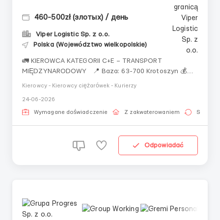
460-500zł (злотых) / день
Viper Logistic Sp. z o.o.
Polska (Województwo wielkopolskie)
🚛 KIEROWCA KATEGORII C+E – TRANSPORT
MIĘDZYNARODOWY 📍 Baza: 63-700 Krotoszyn 💰
Wynagrodzenie: do 500 zł netto dziennie 🚛 Flota:
Kierowcy - Kierowcy ciężarówek - Kurierzy
nowe i dobrze wyposażone samochody VOLVO, MAN,
24-06-2026
DAF, MERCEDES 📦 Rodzaj przewozów: naczepy
plandekowe i chłodnicze 📅 Grafik pracy: do
Wymagane doświadczenie
Z zakwaterowaniem
Stała pr
uzgodnienia 🌍 Kierun...
Odpowiadać