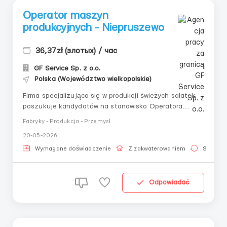
Operator maszyn
produkcyjnych - Niepruszewo
36,37zł (злотых) / час
GF Service Sp. z o.o.
Polska (Województwo wielkopolskie)
Firma specjalizująca się w produkcji świeżych sałatek
poszukuje kandydatów na stanowisko Operatora
Maszyn Produkcyjnych. Jeśli szukasz stabilnego
Fabryky - Produkcja - Przemysł
zatrudnienia zapraszamy do aplikowania! Lokalizacja:
20-05-2026
Niepruszewo (gmina Buk) Zakres obowiązków:
przygotowanie surowców...
Wymagane doświadczenie
Z zakwaterowaniem
Stała pr
Odpowiadać