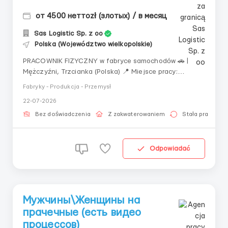
от 4500 неттоzł (злотых) / в месяц
Sas Logistic Sp. z oo
Polska (Województwo wielkopolskie)
PRACOWNIK FIZYCZNY w fabryce samochodów 🚗 |
Mężczyźni, Trzcianka (Polska) 📍 Miejsce pracy:
Trzcianka 📄 Rodzaj umowy: Umowa Zlecenia 🌍
Fabryky - Produkcja - Przemysł
Obywatelstwo: Ukraina, Białoruś, Mołdawia 👫 Wiek: do
22-07-2026
45 lat (do 55 po uzgodnieniu) 💰 WYNAGRODZENIE:
24.63 zł/godz. (netto) Studenci do 26 lat – 30.50 zł/g...
Bez doświadczenia
Z zakwaterowaniem
Stała praca
Odpowiadać
Мужчины\Женщины на
прачечные (есть видео
процессов)