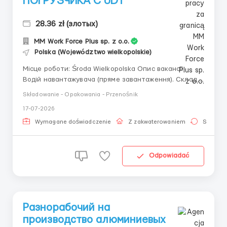
ПОГРУЗЧИКА С UDT
28.36 zł (злотых)
MM Work Force Plus sp. z o.o.
Polska (Województwo wielkopolskie)
Місце роботи: Środa Wielkopolska Опис вакансії:
Водій навантажувача (пряме завантаження). Склад
деталей до автобусів, прийом товару у складі,
Składowanie - Opakowania - Przenośnik
транспортування та переміщення товарів у середині
17-07-2026
складу та зовні, як вручну так і з допомогою вузика.
Підтримка порядку та чистоти на складі. Оплата: 2...
Wymagane doświadczenie
Z zakwaterowaniem
Stała pr
Odpowiadać
Разнорабочий на
производство алюминиевых