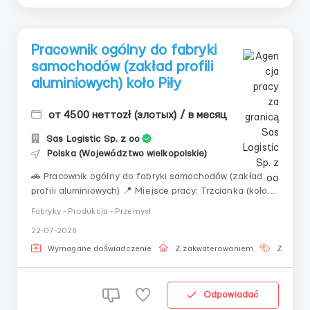
Pracownik ogólny do fabryki
samochodów (zakład profili
aluminiowych) koło Piły
от 4500 неттоzł (злотых) / в месяц
Sas Logistic Sp. z oo
Polska (Województwo wielkopolskie)
🚗 Pracownik ogólny do fabryki samochodów (zakład
profili aluminiowych) 📍 Miejsce pracy: Trzcianka (koło
Piły, województwo wielkopolskie) 📄 Umowa: Umowa
Fabryky - Produkcja - Przemysł
Zlecenia 💰 Wynagrodzenie 25,36 zł/godz. netto
22-07-2026
Studenci do 26 lat — 31,40 zł/godz. netto (po
przedłożeniu zaświadczenia ze szkoły/uczelni...
Wymagane doświadczenie
Z zakwaterowaniem
Znajomo
Odpowiadać