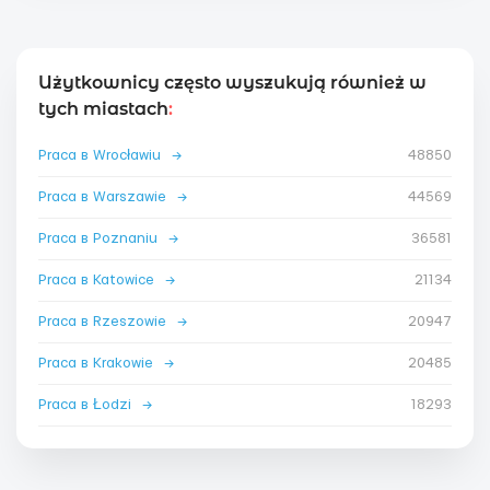
Użytkownicy często wyszukują również w
tych miastach
:
Praca в Wrocławiu
→
48850
Praca в Warszawie
→
44569
Praca в Poznaniu
→
36581
Praca в Katowice
→
21134
Praca в Rzeszowie
→
20947
Praca в Krakowie
→
20485
Praca в Łodzi
→
18293