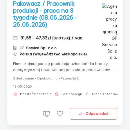
Pakowacz / Pracownik
produkcji - praca na 3
tygodnie (08.06.2026 -
26.06.2026)
31,55 - 47,33zł (злотых) / час
GF Service Sp. z o.o.
Polska (Województwo wielkopolskie)
Firma zajmująca się produkcją uziemień dla branży
energetycznej i budowlanej poszukuje pracowników do
pracy tymczasowej na okres 3 tygodni w dniach
Składowanie - Opakowania - Przenośnik
08.06.2026 - 26.06.2026 Zakres obowiązków: odcinanie
19-05-2026
drutu, pakowanie gotowych elementów, proste prace ...
Bez doświadczenia
Bez noclegu
Praca sezonowa
Odpowiadać