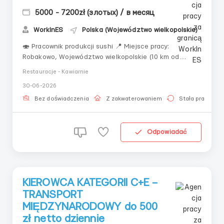
5000 - 7200zł (злотых) / в месяц
WorkInES
Polska (Województwo wielkopolskie)
🍣 Pracownik produkcji sushi 📍 Miejsce pracy:
Robakowo, Województwo wielkopolskie (10 km od
Poznania) 👷 Poszukujemy: mężczyzn, kobiet i par do
Restauracje - Kawiarnie
55 lat. 💰 Wynagrodzenie: • Do 26 lat — 25,00 zł/godz.
30-06-2026
netto. • Po 26 latach — 24,50 zł/godz. netto. • Dla
studentów — 31,4...
Bez doświadczenia
Z zakwaterowaniem
Stała praca
Odpowiadać
KIEROWCA KATEGORII C+E –
TRANSPORT
MIĘDZYNARODOWY do 500
zł netto dziennie