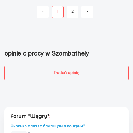
<
1
2
>
opinie o pracy w Szombathely
Dodać opinię
Forum "Węgry"
:
Сколько платят беженцам в венгрии?