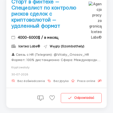
Старт в финтехе —
Специалист по контролю
рисков сделок с
криптовалютой —
удаленный формат
4000-6000$ / в месяц
Icetea Labs©
Węgry (Szombathely)
👤 Связь с HR (Telegram): @Vitaliy_Onosov_HR
Формат: 100% дистанционно Сфера: Международный
финтех / Web3 «Не бойтесь отсутствия
Kryptowaluty
специальных знаний. Самое главное — это Ваша
30-07-2026
внимательность, дисциплина и готовность учиться
новому у экспертов.» Контроль рисков сделок с...
Bez doświadczenia
Bez języka
Praca online
Bezpła
Odpowiadać