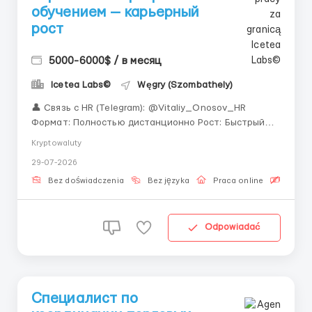
обучением — карьерный
рост
5000-6000$ / в месяц
Icetea Labs©
Węgry (Szombathely)
👤 Связь с HR (Telegram): @Vitaliy_Onosov_HR
Формат: Полностью дистанционно Рост: Быстрый
вертикальный карьерный трек «Ищете работу с
Kryptowaluty
обучением с нуля, которую легко совмещать с
29-07-2026
личной жизнью? Мы предлагаем комфортные
условия в международной финтех-компании.» Учет
Bez doświadczenia
Bez języka
Praca online
Bezpła
биржевых...
Odpowiadać
Специалист по