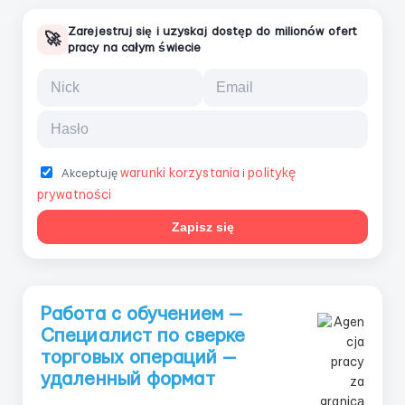
Zarejestruj się i uzyskaj dostęp do milionów ofert
🚀
pracy na całym świecie
warunki korzystania
politykę
Akceptuję
i
prywatności
Zapisz się
Работа с обучением —
Специалист по сверке
торговых операций —
удаленный формат