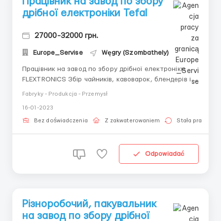
Працівник на завод по збору
дрібної електроніки Tefal
27000-32000 грн.
Europe_Servise
Węgry (Szombathely)
Працівник на завод по збору дрібної електроніки
FLEXTRONICS Збір чайників, кавоварок, блендерів і
різної дрібної побутової техніки, робота фізично
Fabryky - Produkcja - Przemysł
проста і не вимагає додаткових навичок.
16-01-2023
Професійне, сучасне виробництво та можливість
довгостроково працевлаштування з отриманням
Bez doświadczenia
Z zakwaterowaniem
Stała praca
ВНЖ на 3 роки. ...
Odpowiadać
Різноробочий, пакувальник
на завод по збору дрібної