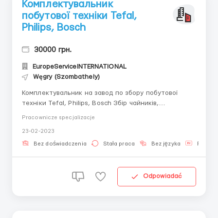
Комплектувальник
побутової техніки Tefal,
Philips, Bosch
30000 грн.
EuropeServiceINTERNATIONAL
Węgry (Szombathely)
Комплектувальник на завод по збору побутової
техніки Tefal, Philips, Bosch Збір чайників,
кавоварок, блендерів і різної дрібної побутової
Pracownicze specjalizacje
техніки, робота фізично проста і не вимагає
23-02-2023
додаткових навичок. Професійне, сучасне
виробництво та можливість довгостроково
Bez doświadczenia
Stała praca
Bez języka
Praca n
працевлаштування з отриманням ВНЖ на...
Odpowiadać