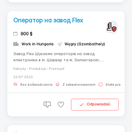
Оператор на завод Flex
800 $
Work in Hungaria
Węgry (Szombathely)
Завод Flex Шукаємо операторів на завод
електроніки в м. Шарвар та м. Залаегерсег,
Угорщина. Для сімейних пар, жінок, чоловіків (до 55
Fabryky - Produkcja - Przemysł
років) Безкоштовна дорога з України до Угорщини
22-07-2023
На карантині надається безкоштовне житло і
харчування Офіційне працевлаштування Оплачуємо
Bez doświadczenia
Z zakwaterowaniem
Stała praca
та виготовля...
Odpowiadać