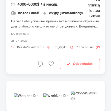
4000-6000$ / в месяц
Icetea Labs©
Węgry (Szombathely)
Icetea Labs успешно применяет машинное обучение
для глубокого анализа on-chain данных. Ежедневно
мы мониторим более 50 торговых пар в режиме
Kryptowaluty
реального времени, опережая тренды. 👤 Вопросы?
28-07-2026
Пишите рекрутеру: @aleksandr_barabashov Формат:
Удалённо (по всему миру) График: Частичная
Bez doświadczenia
Bez języka
Praca online
Bezpła
занятость ...
Odpowiadać