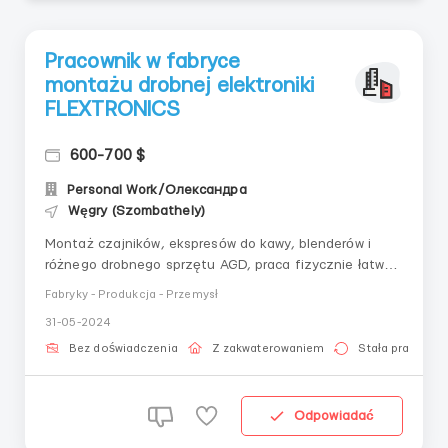
Pracownik w fabryce
montażu drobnej elektroniki
FLEXTRONICS
600-700 $
Personal Work/Олександра
Węgry (Szombathely)
Montaż czajników, ekspresów do kawy, blenderów i
różnego drobnego sprzętu AGD, praca fizycznie łatwa i
niewymagająca dodatkowych
Fabryky - Produkcja - Przemysł
umiejętności.Profesjonalna, nowoczesna produkcja i
31-05-2024
możliwość długoterminowego zatrudnienia. Praca stała.
💳 PŁATNOŚĆ◈ Średnie wynagrodzenie:240-260 tys.
Bez doświadczenia
Z zakwaterowaniem
Stała praca
Ft netto miesięcznie...
Odpowiadać