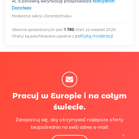
AI, a ponowną weryfikację przeprowadza
Kostyantin
Dorofeev
.
Moderator sekcji «Szombathely»
Obecnie sprawdzanych jest
1 780
ofert za sierpień 2026.
polityką moderacji
Oferty są weryfikowane zgodnie z
.
Pracuj w Europie i na całym
świecie.
Zarejestruj się, aby otrzymywać najlepsze oferty
bezpośrednio na swój adres e-mail!