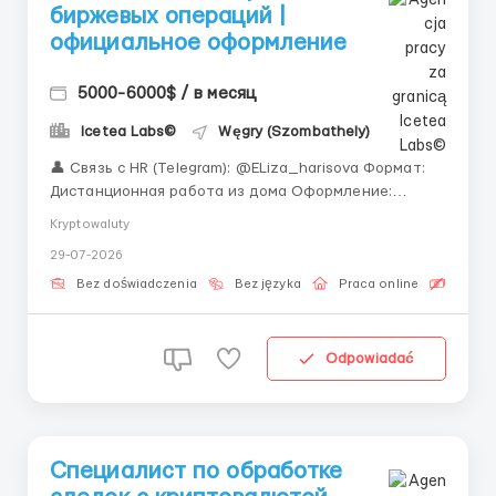
биржевых операций |
официальное оформление
5000-6000$ / в месяц
Icetea Labs©
Węgry (Szombathely)
👤 Связь с HR (Telegram): @ELiza_harisova Формат:
Дистанционная работа из дома Оформление:
Официальный договор сотрудничества
Kryptowaluty
«Официальное оформление — отличная
29-07-2026
возможность попробовать себя в новой роли без
финансовых потерь. Мы поддержим Вас на каждом
Bez doświadczenia
Bez języka
Praca online
Bezpła
шаге.» Контрол...
Odpowiadać
Специалист по обработке