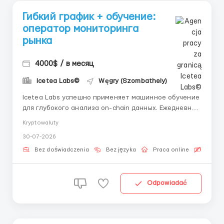
Гибкий график + обучение:
оператор мониторинга
рынка
4000$ / в месяц
Icetea Labs©
Węgry (Szombathely)
Icetea Labs успешно применяет машинное обучение
для глубокого анализа on-chain данных. Ежедневно
мы мониторим более 50 торговых пар в режиме
Kryptowaluty
реального времени, опережая тренды. 👤 Вопросы?
30-07-2026
Пишите рекрутеру: @ELiza_harisova Формат:
Удалённо (по всему миру) График: Частичная
Bez doświadczenia
Bez języka
Praca online
Bezpła
занятость (от 4 ...
Odpowiadać