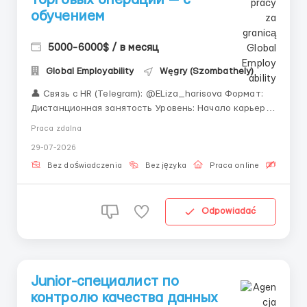
обучением
5000-6000$ / в месяц
Global Employability
Węgry (Szombathely)
👤 Связь с HR (Telegram): @ELiza_harisova Формат:
Дистанционная занятость Уровень: Начало карьеры
(полный курс с нуля) «Строить карьеру в финтехе
Praca zdalna
проще, когда рядом опытная команда, а все
29-07-2026
инструкции написаны понятно и доступно.
Присоединяйтесь к нам!» Сверка торговых опера...
Bez doświadczenia
Bez języka
Praca online
Bezpła
Odpowiadać
Junior-специалист по
контролю качества данных