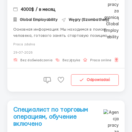
4000$ / в месяц
Global Employability
Węgry (Szombathely)
Основная информация: Мы находимся в поиске
человека, готового занять стартовую позицию
Junior-специалист по контролю качества данных.
Praca zdalna
Опыт работы не требуется: перед началом
29-07-2026
самостоятельной деятельности проводится полное
обучение. Зона ответственности: Сопровождение
Bez doświadczenia
Bez języka
Praca online
Dla o
потока д...
Odpowiadać
Специалист по торговым
операциям, обучение
включено