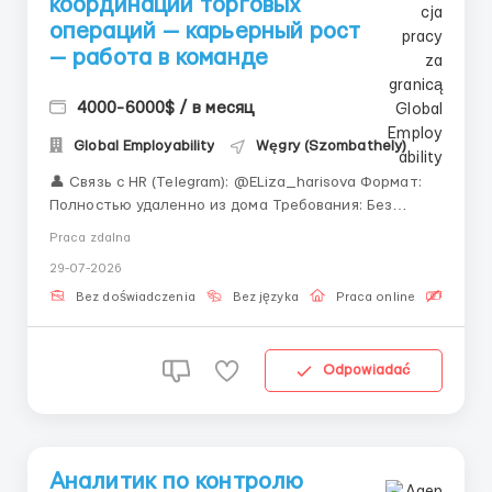
координации торговых
операций — карьерный рост
— работа в команде
4000-6000$ / в месяц
Global Employability
Węgry (Szombathely)
👤 Связь с HR (Telegram): @ELiza_harisova Формат:
Полностью удаленно из дома Требования: Без
профильного опыта в крипте «В мире, где
Praca zdalna
блокчейн-технологии трансформируют глобальные
29-07-2026
финансы, именно операционная команда
обеспечивает стабильность и спокойствие каждого
Bez doświadczenia
Bez języka
Praca online
Bezpła
рабочего дня.&raqu...
Odpowiadać
Аналитик по контролю