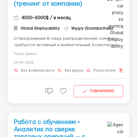
(тренинг от компании)
4000-6000$ / в месяц
Global Employability
Węgry (Szombathely)
О предложении В нашу распределенную команду
требуется активный и внимательный Ассистент по
вводу данных (тренинг от компании). Не волнуйтесь,
Praca zdalna
если у вас нет опыта — мы обучаем с нуля и
29-07-2026
предоставляем все материалы. Задачи Перенос
данных из одних систем в другие. Запол...
Bez doświadczenia
Bez języka
Praca online
Dla o
Odpowiadać
Работа с обучением •
Аналитик по сверке
торговых операций — с