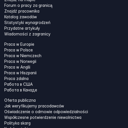
Forum o pracy za granicą
Znajdź pracownika
Katalog zawodów
Statystyki wynagrodzeń
Przydatne artykuły
Wiadomości z zagranicy
Praca w Europie
Praca w Polsce
Praca w Niemczech
Praca w Norwegii
Praca w Anglii
Praca w Hiszpanii
Praca zdalna
Работа в США
Работа в Канадe
Oferta publiczna
Jak weryfikujemy pracodawców
Oświadczenie o odmowie odpowiedzialności
Współczesne potwierdzenie niewolnictwa
Polityka skarg