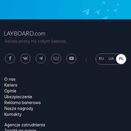
Serwis pracy na całym świecie.
RU
UA
PL
O nas
Kariera
Opinie
Ubezpieczenie
Reklama banerowa
Nasze nagrody
Kontakty
Agencje zatrudnienia
Znajdź na mapie