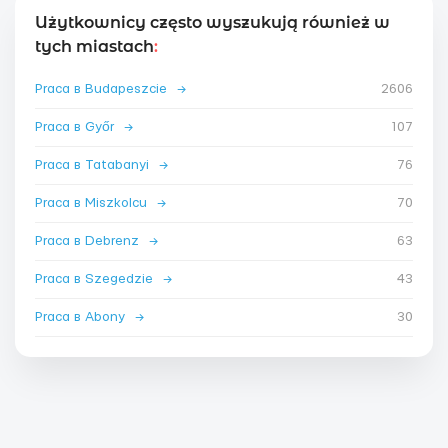
Użytkownicy często wyszukują również w
tych miastach
:
Praca в Budapeszcie
→
2606
Praca в Győr
→
107
Praca в Tatabanyi
→
76
Praca в Miszkolcu
→
70
Praca в Debrenz
→
63
Praca в Szegedzie
→
43
Praca в Abony
→
30