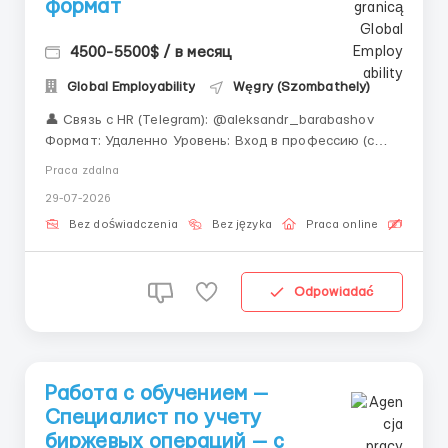
формат
4500-5500$ / в месяц
Global Employability
Węgry (Szombathely)
👤 Связь с HR (Telegram): @aleksandr_barabashov
Формат: Удаленно Уровень: Вход в профессию (с
обучением) «Освоить профессию в сфере
Praca zdalna
криптовалют легче, чем кажется. Вам не нужно
29-07-2026
писать код — достаточно быть внимательным и
готовым учиться.» Координация торговых операци...
Bez doświadczenia
Bez języka
Praca online
Bezpła
Odpowiadać
Работа с обучением —
Специалист по учету
биржевых операций — с