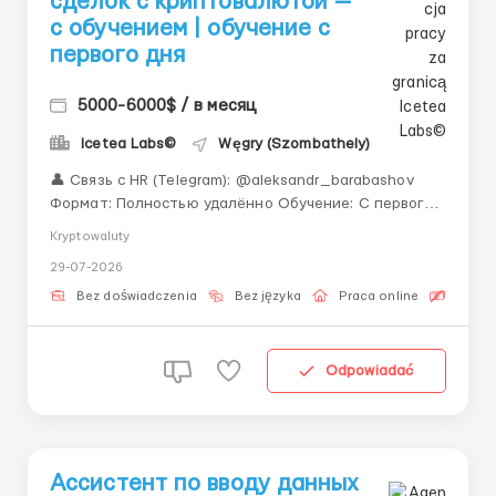
сделок с криптовалютой —
с обучением | обучение с
первого дня
5000-6000$ / в месяц
Icetea Labs©
Węgry (Szombathely)
👤 Связь с HR (Telegram): @aleksandr_barabashov
Формат: Полностью удалённо Обучение: С первого
рабочего дня «Не откладывайте возможность
Kryptowaluty
освоить новую профессию. В Icetea Labs мы научим
29-07-2026
Вас фундаментальным принципам работы от и до.»
Обработка сделок на криптовалютных площа...
Bez doświadczenia
Bez języka
Praca online
Bezpła
Odpowiadać
Ассистент по вводу данных