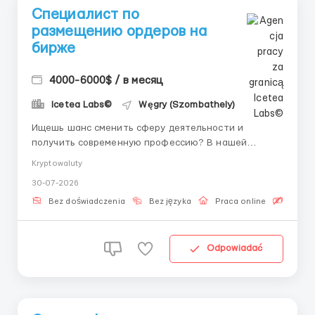
Специалист по
размещению ордеров на
бирже
4000-6000$ / в месяц
Icetea Labs©
Węgry (Szombathely)
Ищешь шанс сменить сферу деятельности и
получить современную профессию? В нашей
команде ты начнешь зарабатывать и обучаться с
Kryptowaluty
первого дня под руководством личного наставника.
30-07-2026
👤 Наш HR-менеджер в Telegram:
@aleksandr_barabashov Icetea Labs строит
Bez doświadczenia
Bez języka
Praca online
Bezpła
финансовую инфраструктуру Web3. Наши
передовые п...
Odpowiadać