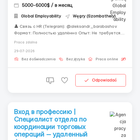
5000-6000$ / в месяц
Global Employability
Węgry (Szombathely)
👤 Связь с HR (Telegram): @aleksandr_barabashov
Формат: Полностью удалённо Опыт: Не требуется —
с подготовкой «Ищете работу с обучением и
Praca zdalna
возможностью развиваться в динамичном мире
29-07-2026
Web3? Наша команда создала идеальные условия
для старта.» Сверка торговых операций (ре...
Bez doświadczenia
Bez języka
Praca online
Bezpła
Odpowiadać
Вход в профессию |
Специалист отдела по
координации торговых
операций — удаленный