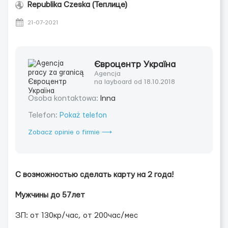
Republika Czeska (Теплице)
21-07-2021
Євроцентр Україна
Agencja
na layboard od 18.10.2018
Osoba kontaktowa:
Inna
Telefon:
Pokaż telefon
Zobacz opinie o firmie ⟶
С возможностью сделать карту на 2 года!
Мужчины до 57лет
ЗП: от 130кр/час, от 200час/мес