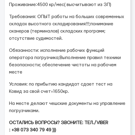
Проживание:4500 кр/мес( высчитывают из ЗП)
Требования: ОПЫТ работы на больших современных
складах высотного складирования!!!;понимание
сканеров (терминалов) складских программ;
отсутствие судимостей.
Обязанности: исполнение рабочих функций
оператора погрузчика;Выполнение правил техники
безопасности; обеспечение чистоты на рабочем
месте
Условия: по прибытию кандидат сдает тест на
Ковид за свой счет=1650кр.
На месте делают чешские документы на управление
погрузчиками.
ОСТАЛИСЬ ВОПРОСЫ? ЗВОНИТЕ: ТЕЛ./
VIBER
: +38 073 340 79 49 )))