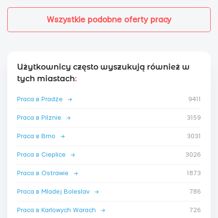
Wszystkie podobne oferty pracy
Użytkownicy często wyszukują również w
tych miastach
:
Praca в Pradze
→
9411
Praca в Pilznie
→
3159
Praca в Brno
→
3031
Praca в Cieplice
→
3026
Praca в Ostrawie
→
1873
Praca в Mladej Boleslav
→
786
Praca в Karlowych Warach
→
726