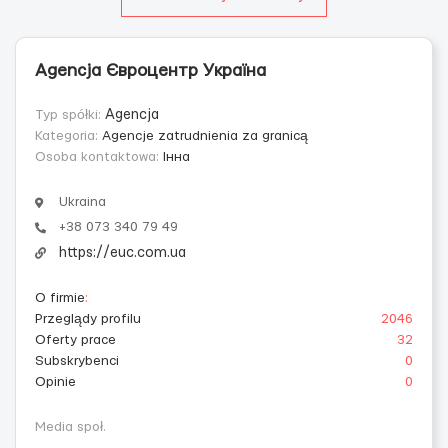
Agencja Євроцентр Україна
Typ spółki:
Agencja
Kategoria:
Agencje zatrudnienia za granicą
Osoba kontaktowa:
Інна
Ukraina
+38 073 340 79 49
https://euc.com.ua
O firmie
:
Przeglądy profilu
2046
Oferty prace
32
Subskrybenci
0
Opinie
0
Media społ.