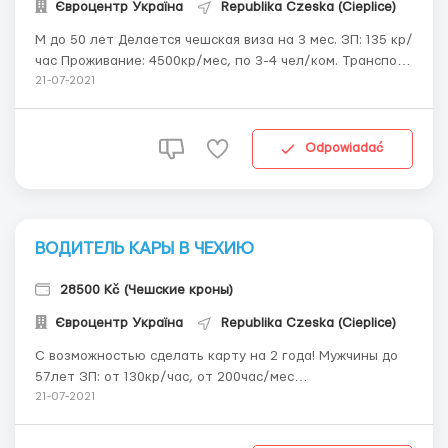
Євроцентр Україна
Republika Czeska (Cieplice)
М до 50 лет Делается чешская виза на 3 мес. ЗП: 135 кр/
час Проживание: 4500кр/мес, по 3-4 чел/ком. Транспорт
к месту работы бесплатный. г.Остров у Стрибра
21-07-2021
(Плзньский край),30км от Плзнь Условия: 3 смены по 8
часов возможны дополнительные часы. Обязанности:
Работа состоит в изгот...
Odpowiadać
ВОДИТЕЛЬ КАРЫ В ЧЕХИЮ
28500 Kč (Чешские кроны)
Євроцентр Україна
Republika Czeska (Cieplice)
С возможностью сделать карту на 2 года! Мужчины до
57лет ЗП: от 130кр/час, от 200час/мес
Проживание:4500 кр/мес( высчитывают из ЗП)
21-07-2021
Требования: ОПЫТ работы на больших современных
складах высотного складирования!!!;понимание