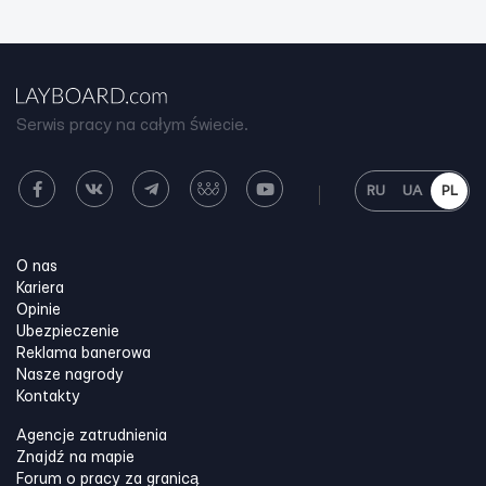
Serwis pracy na całym świecie.
RU
UA
PL
O nas
Kariera
Opinie
Ubezpieczenie
Reklama banerowa
Nasze nagrody
Kontakty
Agencje zatrudnienia
Znajdź na mapie
Forum o pracy za granicą