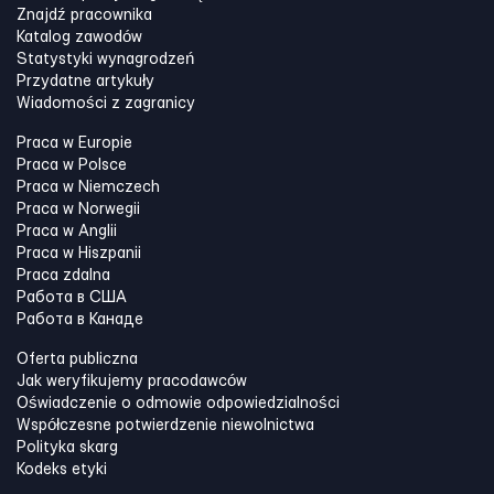
Znajdź pracownika
Katalog zawodów
Statystyki wynagrodzeń
Przydatne artykuły
Wiadomości z zagranicy
Praca w Europie
Praca w Polsce
Praca w Niemczech
Praca w Norwegii
Praca w Anglii
Praca w Hiszpanii
Praca zdalna
Работа в США
Работа в Канадe
Oferta publiczna
Jak weryfikujemy pracodawców
Oświadczenie o odmowie odpowiedzialności
Współczesne potwierdzenie niewolnictwa
Polityka skarg
Kodeks etyki