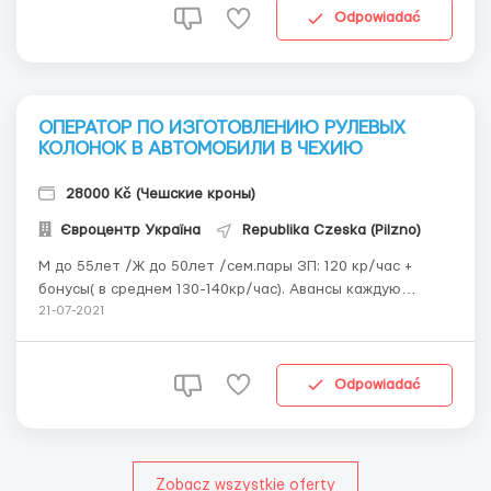
сканеров (терминалов) складских программ; отсутствие
Odpowiadać
судимостей....
ОПЕРАТОР ПО ИЗГОТОВЛЕНИЮ РУЛЕВЫХ
КОЛОНОК В АВТОМОБИЛИ В ЧЕХИЮ
28000 Kč (Чешские кроны)
Євроцентр Україна
Republika Czeska (Pilzno)
М до 55лет /Ж до 50лет /сем.пары ЗП: 120 кр/час +
бонусы( в среднем 130-140кр/час). Авансы каждую
неделю. Проживание: 150кр/сутки по 3-4 чел/ком.Пары-
21-07-2021
по 1 в ком.Доезд до работы самостоятельно (500кр/мес-
проездной) Место работы: г. Плзень- Борске Поле
Работа: 3 смены по 8час+(дополнительн...
Odpowiadać
Zobacz wszystkie oferty