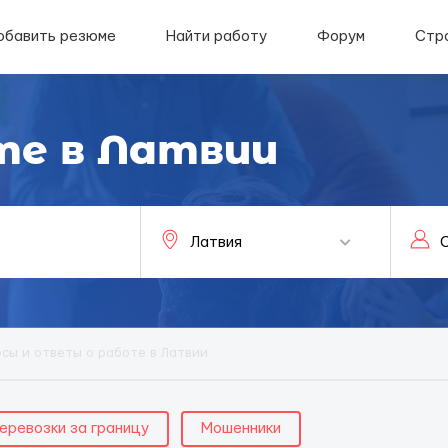
обавить резюме
Найти работу
Форум
Стр
те в Латвии
сы и ответы о работе в Латвии
еревозки за границу
Мошенники