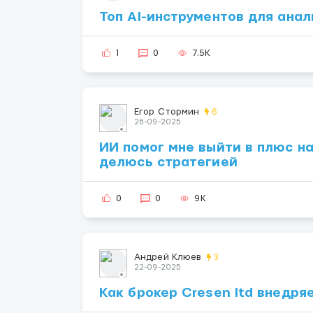
Топ AI-инструментов для ана
1
0
7.5K
Егор Стормин
6
26-09-2025
ИИ помог мне выйти в плюс на
делюсь стратегией
0
0
9K
Андрей Клюев
3
22-09-2025
Как брокер Cresen ltd внедря