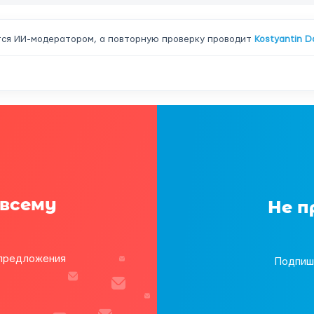
ся ИИ-модератором, а повторную проверку проводит
Kostyantin D
 всему
Не п
 предложения
Подпиш