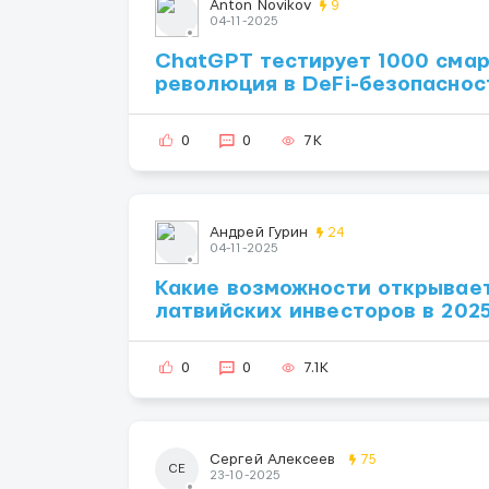
Anton Novikov
9
04-11-2025
ChatGPT тестирует 1000 смар
революция в DeFi-безопаснос
0
0
7K
Андрей Гурин
24
04-11-2025
Какие возможности открывает 
латвийских инвесторов в 2025
0
0
7.1K
Сергей Алексеев
75
СЕ
23-10-2025