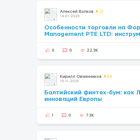
Алексей Волков
21
14-01-2026
Особенности торговли на Форе
Management PTE LTD: инструм
0
0
22.3K
Кирилл Овчинников
66
10-11-2025
Балтийский финтех-бум: как 
инноваций Европы
1
0
7.3K