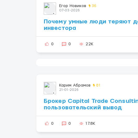
Егор Новиков
36
07-03-2026
Почему умные люди теряют де
инвестора
0
0
22K
Карим Абрамов
81
21-01-2026
Брокер Capital Trade Consulti
пользовательский вывод
0
0
17.8K