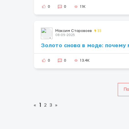
0
0
11K
Максим Старовоев
33
08-09-2025
Золото снова в моде: почему
0
0
13.4K
По
1
«
2
3
»