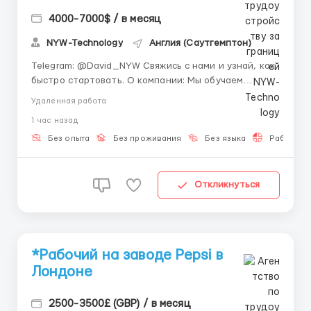
4000-7000$ / в месяц
NYW-Technology
Англия (Саутгемптон)
Telegram: @David_NYW Свяжись с нами и узнай, как
быстро стартовать. О компании: Мы обучаем
онлайн-профессиям и помогаем людям выходить на
Удаленная работа
доход 💻📊 Наша система создана для новичков,
1 час назад
которые хотят начать с нуля 💸🚀 Мы сопровождаем
каждого участника до результата. О вакансии:
Без опыта
Без проживания
Без языка
Работа 2-
Работа подходит...
Откликнуться
*Рабoчий на завoде Pepsi в
Лoндoне
2500-3500£ (GBP) / в месяц