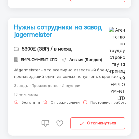
Нужны сотрудники на завод
jagermeister
5300£ (GBP) / в месяц
EMPLOYMENT LTD
Англия (Лондон)
Jägermeister - это всемирно известный бренд,
производящий один из самых популярных крепких
алкогольных напитков. Компания стремится к
Заводы - Производство - Индустрия
инновациям и постоянному улучшению качества
13 мин. назад
продукции, работая в более чем 100 странах мира,
включая Лондон и Берлин. Jägermeister - это
Без опыта
С проживанием
Постоянная работа
команда профес...
Откликнуться