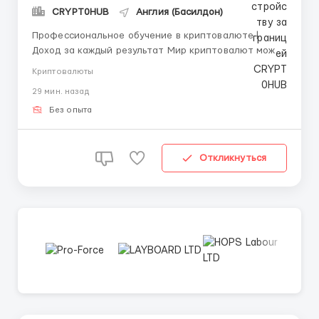
CRYPT0HUB
Англия (Басилдон)
Профессиональное обучение в криптовалюте |
Доход за каждый результат Мир криптовалют может
казаться сложным и небезопасным. Мы понимаем
Криптовалюты
ваши опасения и предлагаем решение: пошаговое
29 мин. назад
обучение и реальную практику без рисков. Мы —
команда с шестилетним стажем в криптоиндустрии.
Без опыта
Работае...
Откликнуться