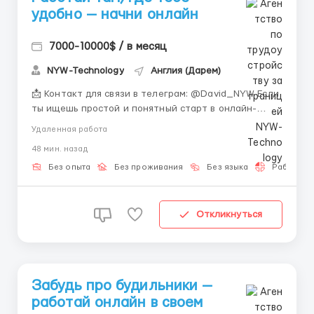
удобно — начни онлайн
7000-10000$ / в месяц
NYW-Technology
Англия (Дарем)
📩 Контакт для связи в телеграм: @David_NYW Если
ты ищешь простой и понятный старт в онлайн-
работе — мы поможем тебе начать с нуля 😊 🌐 О
Удаленная работа
нас: Мы команда, которая обучает людей онлайн-
48 мин. назад
работе и помогает освоить базовые цифровые
навыки. Наш подход — постепенное обучение,
Без опыта
Без проживания
Без языка
Работа 2-
понятные задач...
Откликнуться
Забудь про будильники —
работай онлайн в своем