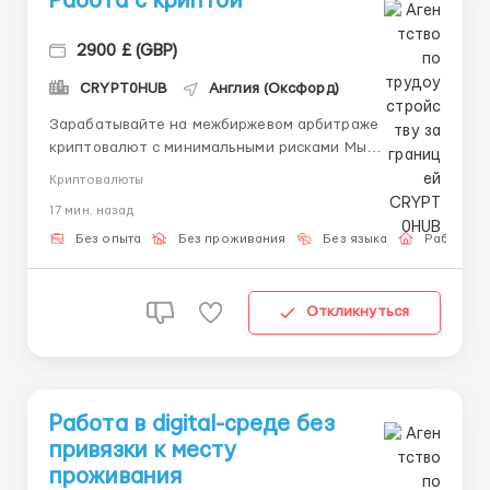
Работа с криптой
2900 £ (GBP)
CRYPT0HUB
Англия (Оксфорд)
Зарабатывайте на межбиржевом арбитраже
криптовалют с минимальными рисками Мы
предлагаем обучение с полным сопровождением,
Криптовалюты
чтобы вы могли быстро выйти на стабильный доход
17 мин. назад
без сложных финансовых знаний. Что делает нашу
программу уникальной? 1. Полная свобода действий
Без опыта
Без проживания
Без языка
Работа о
Забудьте о жёстких рамка...
Откликнуться
Работа в digital-среде без
привязки к месту
проживания