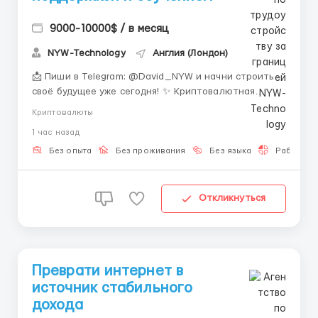
9000-10000$ / в месяц
NYW-Technology
Англия (Лондон)
📩 Пиши в Telegram: @David_NYW и начни строить
своё будущее уже сегодня! ✨ Криптовалютная
индустрия сегодня — это не просто тренд, а
Криптовалюты
полноценная часть глобальной экономики. Каждый
1 час назад
день мир видит новые возможности для заработка,
инновации в финансовых технологиях и рост
Без опыта
Без проживания
Без языка
Работа 2-
востребованных специал...
Откликнуться
Преврати интернет в
источник стабильного
дохода