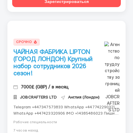
Зарегистрироваться
СРОЧНО
ЧАЙНАЯ ФАБРИКА LIPTON
(ГОРОД ЛОНДОН) Крупный
набор сотрудников 2026
сезон!
7000£ (GBP) / в месяц
JOBCRAFTERS LTD
Англия (Лондон)
Telegram +447347573833 WhatsApp +447742290321
WhatsApp +447423320906 IMO +14385486023 Пишите
сразу на номера , Отклики обрабатываются в
Рабочие специальности
последнию очередь только ! Пишите ! Работаем со
7 часов назад
всеми странами СНГ И ВСЕМ МИРОМ ВСЕ СТРАНЫ