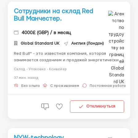
Сотрудники на склад Red
Bull Манчестер.
4000£ (GBP) / в месяц
Global Standard UK
Англия (Лондон)
Red Bull" - это известная компания, которая
занимается созданием и продажей энергетических
напитков. Работа на складе в Лондоне. Приглашаем
Склад - Упаковка - Конвейер
мужчин, женщин и семейные пары в возрасте от 18
37 мин. назад
до 60 лет. Условия: Действующий загранпаспорт.
Обязаности: Осуществлять сбор и проверку
Без опыта
С проживанием
Постоянная работа
интернет заказ...
Откликнуться
NYW-technology