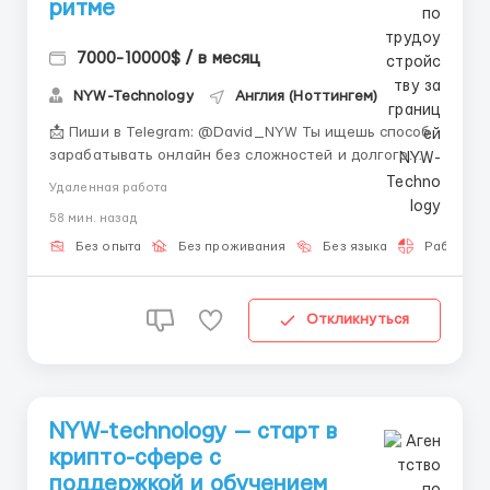
ритме
7000-10000$ / в месяц
NYW-Technology
Англия (Ноттингем)
📩 Пиши в Telegram: @David_NYW Ты ищешь способ
зарабатывать онлайн без сложностей и долгого
обучения? 🤔 Хочешь начать с нуля и постепенно
Удаленная работа
выйти на стабильный доход? 💰 Представь, что ты
58 мин. назад
осваиваешь новую сферу, которая реально
приносит деньги. 📈 Это не требует специального
Без опыта
Без проживания
Без языка
Работа 2-
образования или опыта. 💻 В...
Откликнуться
NYW-technology — старт в
крипто-сфере с
поддержкой и обучением