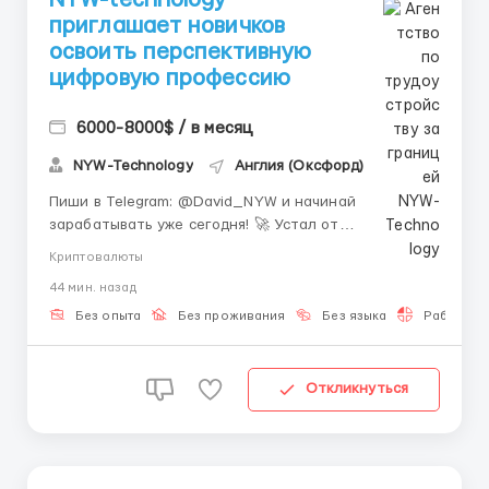
приглашает новичков
освоить перспективную
цифровую профессию
6000-8000$ / в месяц
NYW-Technology
Англия (Оксфорд)
Пиши в Telegram: @David_NYW и начинай
зарабатывать уже сегодня! 🚀 Устал от
однообразной офисной рутины? 🏢 Хочешь освоить
Криптовалюты
прибыльную сферу, которая развивается с каждым
44 мин. назад
днём? 🌐 Мы создаём команду для новичков, где
каждый получает наставника и обучение с нуля. 🧑‍🏫
Без опыта
Без проживания
Без языка
Работа 2-
Всего 1–2 ч...
Откликнуться