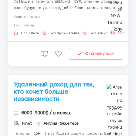
📩 Пиши в Telegram: @David_NYW и начни строить
своё будущее уже сегодня! ✨ Если ты мечтаешь о
стабильном доходе и карьерном росте в
Криптовалюты
динамичной сфере, криптовалюты — это то, что
1 час назад
тебе нужно! 🌟💰 В нашей команде нет сложных
требований — важнее твоё желание учиться и
Без опыта
Без проживания
Без языка
Работа 2-
развиваться. 💡 Ты по...
Откликнуться
Удалённый доход для тех,
кто хочет больше
независимости
6000-9000$ / в месяц
Finst
Англия (Эксетер)
Telegram: @Hr_finst Ищете формат работы без