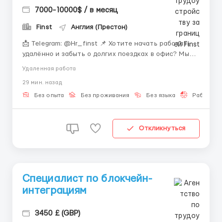
7000-10000$ / в месяц
Finst
Англия (Престон)
📩 Telegram: @Hr_finst 📌 Хотите начать работать
удалённо и забыть о долгих поездках в офис? Мы
приглашаем в команду людей, готовых освоить
Удаленная работа
современный онлайн-формат. 📈 О компании Мы
29 мин. назад
работаем в digital-сфере и используем современные
технологии для удалённого сотрудничества. 💸🖥
Без опыта
Без проживания
Без языка
Работа 2-
Наша ком...
Откликнуться
Специалист по блокчейн-
интеграциям
3450 £ (GBP)