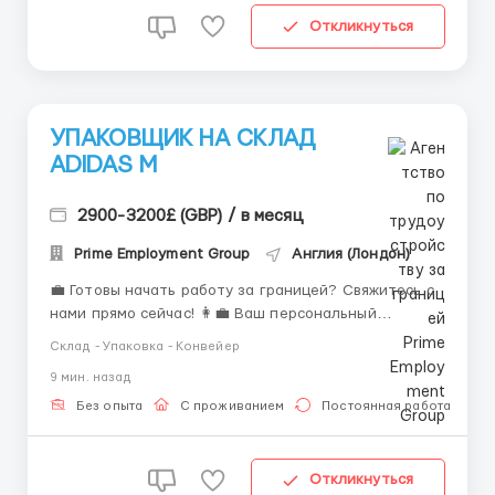
Откликнуться
УПАКОВЩИК НА СКЛАД
ADIDAS М
2900-3200£ (GBP) / в месяц
Prime Employment Group
Англия (Лондон)
💼 Готовы начать работу за границей? Свяжитесь с
нами прямо сейчас! 👩‍💼 Ваш персональный
менеджер — Элис Мария 📱 WhatsApp: ┌ +44 7563
Склад - Упаковка - Конвейер
992 627 └ +44 7746 566 931 ✈️ Telegram: └ +44 7353
9 мин. назад
957 710 ✨ Напишите нам — и сделайте первый шаг к
новой работе и достойному заработку! ...
Без опыта
С проживанием
Постоянная работа
Откликнуться