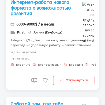
Интернет-работа нового
формата с возможностью
развития
6000-9000$ / в месяц
Finst
Англия (Кембридж)
Telegram: @Hr_finst Если вы давно задумывались о
переходе на удалённую работу — сейчас отличное
время начать. Мы ищем новых людей в онлайн-
Удаленная работа
команду для современного digital-направления.
44 мин. назад
Опыт работы не обязателен, потому что всему
можно научиться в процессе. Наша команда активно
Без опыта
Без проживания
Без языка
Работа 2-
развивае...
Откликнуться
Работай там, где тебе