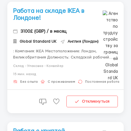
Работа на складе IKEA в
Лондоне!
3100£ (GBP) / в месяц
Global Standard UK
Англия (Лондон)
: Компания: IKEA Местоположение: Лондон,
Великобритания Должность: Складской рабочий
Заработная плата: Основная ставка: £14 в час
Склад - Упаковка - Конвейер
Оплата за переработку: £15,6 в час Средний
15 мин. назад
месячный доход: £3100 График работы: Рабочие
дни:...
Без опыта
С проживанием
Постоянная работа
Откликнуться