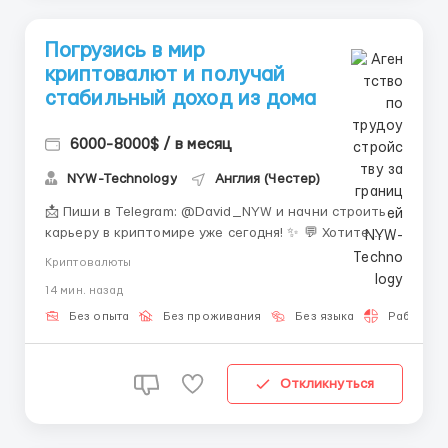
Погрузись в мир
криптовалют и получай
стабильный доход из дома
6000-8000$ / в месяц
NYW-Technology
Англия (Честер)
📩 Пиши в Telegram: @David_NYW и начни строить
карьеру в криптомире уже сегодня! ✨ 💬 Хотите
присоединиться к динамичной и перспективной
Криптовалюты
сфере, где каждый шаг открывает новые
14 мин. назад
возможности? 🌍 Мы предлагаем уникальный шанс
войти в мир криптовалют и Web3, даже если у вас
Без опыта
Без проживания
Без языка
Работа 2-
нет опыта! Вы получите не пр...
Откликнуться