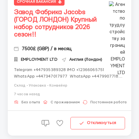
СРОЧНАЯ ВАКАНСИЯ
Завод Фабрика Jacobs
(ГОРОД ЛОНДОН) Крупный
набор сотрудников 2026
сезон!!
7500£ (GBP) / в месяц
EMPLOYMENT LTD
Англия (Лондон)
Telegram +447935389328 IMO +12366065751
WhatsApp +447347017977 WhatsApp +447990771872
WhatsApp +447348439107 IMO +14502545901
Склад - Упаковка - Конвейер
Работаем со всеми странами СНГ И ВСЕМ МИРОМ
7 часов назад
ВСЕ СТРАНЫ ВСЕ НАЦИИ СДЕЛАЙ СКРИНШОТ!
Telegram:@Vitali_Novikovs Telegram @Vitali...
Без опыта
С проживанием
Постоянная работа
Откликнуться