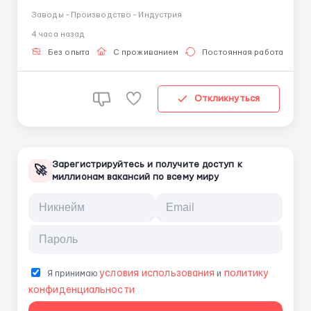
!!!! Требования: Мужчины, женщины, семейные пары
Заводы - Производство - Индустрия
от 16 до 75+ Лет можно без знания языка и опыта
4 часа назад
работы✅ Компания спокойно относится к новичкам
и обучат их всему с самого нуля.👥 ...
Без опыта
С проживанием
Постоянная работа
Откликнуться
Зарегистрируйтесь и получите доступ к
🚀
миллионам вакансий по всему миру
условия использования
политику
Я принимаю
и
конфиденциальности