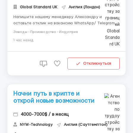
Global Standard UK
Англия (Лондон)
Напишите нашему менеджеру Александру и
оставьте отклик на вакансию WhatsApp/ Telegram /
IMO +44 73 4722 9780 📱 Telegram: +44 73 4722 9780
Заводы - Производство - Индустрия
📱 IMO: +44 73 4722 9780 📱 WhatsApp : +44 73 4722
1 час назад
9780 📱 Telegram:@manager_Alexandr_E Вы ищете
возможность трудоустройства в уважаемой
компании в Лондоне,...
Откликнуться
Начни путь в крипте и
открой новые возможности
4000-7000$ / в месяц
NYW-Technology
Англия (Саутгемптон)