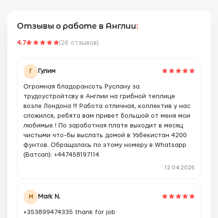
Отзывы о работе в Англии
:
4.7
(26 отзывов)
Гулим
Г
Огромная бладорансоть Руслану за
трудоустройтсву в Англии на грибной теплице
возле Лондона !!! Работа отличная, коллектив у нас
сложился, ребята вам привет большой от меня мои
любимые ! По заработная плате выходит в месяц
чистыми что-бы выслать домой в Узбекистан 4200
фунтов. Обращалась по этому номеру в Whatsapp
(Ватсап): +447458197114
12.04.2026
Mark N.
M
+353899474335 thank for job