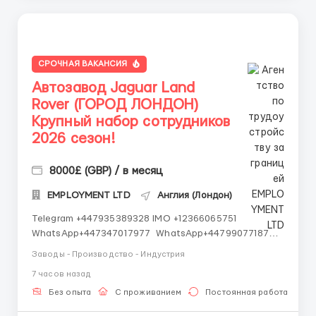
СРОЧНАЯ ВАКАНСИЯ
Автозавод Jaguar Land
Rover (ГОРОД ЛОНДОН)
Крупный набор сотрудников
2026 сезон!
8000£ (GBP) / в месяц
EMPLOYMENT LTD
Англия (Лондон)
Telegram +447935389328 IMO +12366065751
WhatsApp+447347017977 WhatsApp+447990771872
WhatsApp+447348439107 IMO +14502545901
Заводы - Производство - Индустрия
Работаем со всеми странами СНГ И ВСЕМ МИРОМ
7 часов назад
ВСЕ СТРАНЫ ВСЕ НАЦИИ СДЕЛАЙ СКРИНШОТ!
Telegram:@Vitali_Novikovs Telegram @Vitali_No...
Без опыта
С проживанием
Постоянная работа