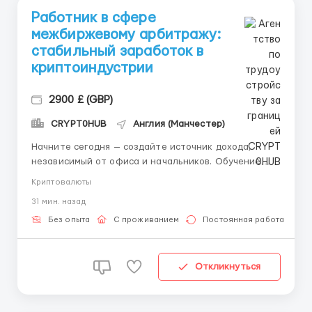
Работник в сфере
межбиржевому арбитражу:
стабильный заработок в
криптоиндустрии
2900 £ (GBP)
CRYPT0HUB
Англия (Манчестер)
Начните сегодня — создайте источник дохода,
независимый от офиса и начальников. Обучение
межбиржевому арбитражу: стабильный заработок в
Криптовалюты
криптоиндустрии Мы предлагаем обучение
31 мин. назад
реальному способу заработка через межбиржевой
арбитраж криптовалют — с полной поддержкой и
Без опыта
С проживанием
Постоянная работа
безопасными услови...
Откликнуться