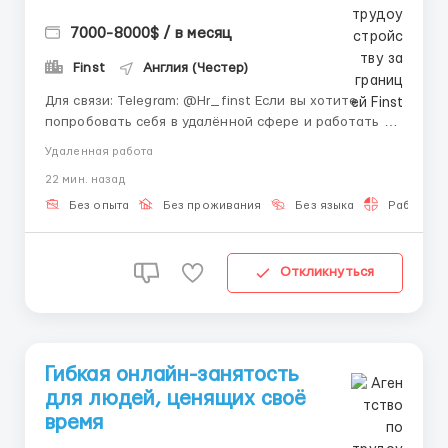
7000-8000$ / в месяц
Finst
Англия (Честер)
Для связи: Telegram: @Hr_finst Если вы хотите
попробовать себя в удалённой сфере и работать из
дома — эта вакансия может вам подойти. Мы ищем
Удаленная работа
людей, готовых обучаться и развиваться вместе с
22 мин. назад
командой. Наша команда работает в современном
digital-направлении и активно расширяется. 📊💻 ...
Без опыта
Без проживания
Без языка
Работа 2-
Откликнуться
Гибкая онлайн-занятость
для людей, ценящих своё
время