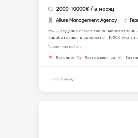
2000-10000€ / в месяц
Allure Management Agency
Гер
Мы — ведущее агентство по монетизации к
зарабатывают в среднем от 1000€ уже в п
(полностью удалённая работа). Ищем деву
Удаленная работа
опытом. Что мы предлаг...
Без опыта
Без проживания
Без яз
5 часов назад