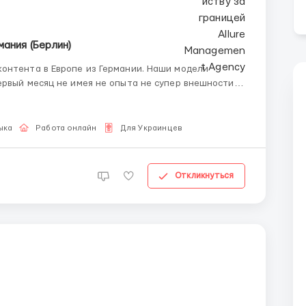
мания (Берлин)
онтента в Европе из Германии. Наши модели
ервый месяц не имея не опыта не супер внешности.
шек — из каждого города мира, начинающих и с
ыка
Работа онлайн
Для Украинцев
Откликнуться