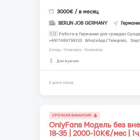
3000€ / в месяц
BERLIN JOB GERMANY
Германи
🇩🇪 Работа в Германии для граждан Средей Азии! 📞 Пиши
+4917689799133 WhatsApp/Telegram, Зарплата от 3000 до 4000 евро в месяц. Открыт набор
на вакансии: Рабочие на заводах (сортировка и упаковка) Сортировщики почтовых посылок
Склад - Упаковка - Конвейер
Водители категории B (р...
Для мужчин
6 дней назад
СРОЧНАЯ ВАКАНСИЯ
OnlyFans Модель без вне
18-35 | 2000-10K€/мес | 1