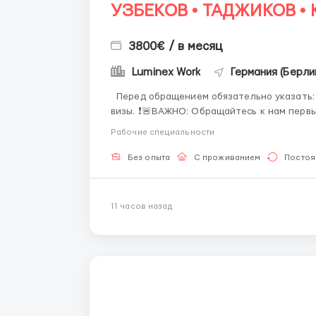
УЗБЕКОВ • ТАДЖИКОВ • 
3800€ / в месяц
Luminex Work
Германия (Берли
Перед обращением обязательно указать: возраст, гражданство, где находитесь, наличие
визы. ❗️🚨ВАЖНО: Обращайтесь к нам первые по номеру ! (Звоните либо пишите WhatsApp )
☎️+44 7355•427998 ☎️ Работа на логистических и почтовых складах . График 5/8, возможны
Рабочие специальности
пе...
Без опыта
С проживанием
Постоя
11 часов назад