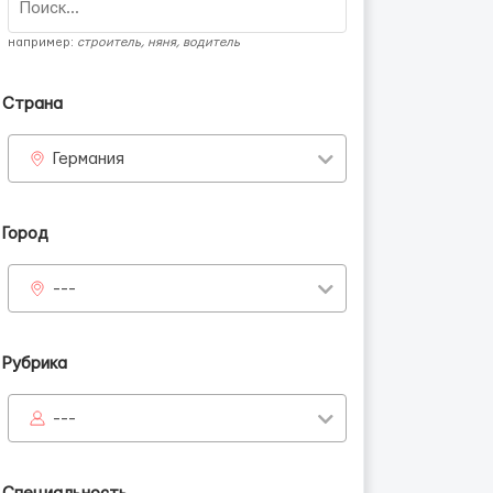
например:
строитель, няня, водитель
Страна
Германия
Город
---
Рубрика
---