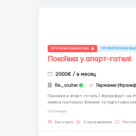
СРОЧНАЯ ВАКАНСИЯ
ПРОВЕРЕННАЯ ВА
Покоївка у апарт-готелі
2000€ / в месяц
Re_cruiter
Германия (Франк
Покоївка в апарт-готель | Франкфурт-на-Майні (Німеччина) 🧹 
заміна постільної білизни та підготовка номерів до заселення. 
під час стажування — 8 €/год. Середній дохі
Гостиницы
Без опыта
С проживанием
Постоя