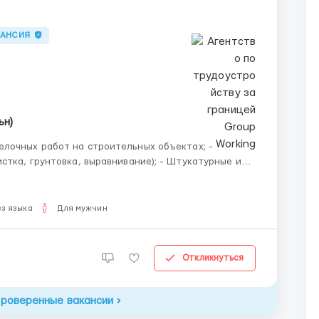
КАНСИЯ
ьн)
нтовка, выравнивание); - Штукатурные и
з языка
Для мужчин
Откликнуться
проверенные вакансии