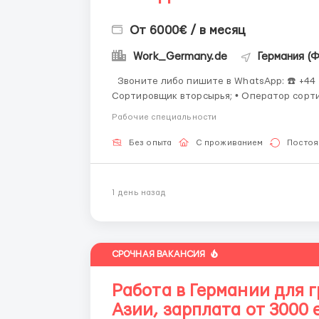
От 6000€ / в месяц
Work_Germany.de
Германия (
Звоните либо пишите в WhatsApp: ☎️ +44 7355•427998 ☎️ Количество мест ограничено! •
Сортировщик вторсырья; • Оператор сортировочной линии; • Работник конвейерной линии; •
Оператор пресса; • Водитель вилоч
Рабочие специальности
Без опыта
С проживанием
Постоя
1 день назад
СРОЧНАЯ ВАКАНСИЯ
Работа в Германии для 
Азии, зарплата от 3000 