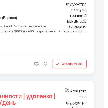
я (Берлин)
те/звоните:
Откликнуться
шности | удаленка |
ч/день