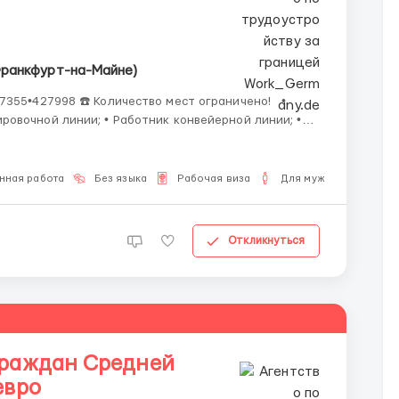
Франкфурт-на-Майне)
ного погрузчика (при нали...
нная работа
Без языка
Рабочая виза
Для мужчин
Откликнуться
граждан Средней
евро