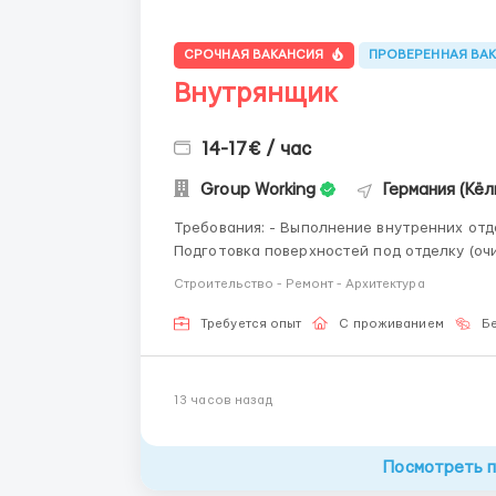
СРОЧНАЯ ВАКАНСИЯ
ПРОВЕРЕННАЯ ВА
Внутрянщик
14-17€ / час
Group Working
Германия (Кёл
Требования: - Выполнение внутренних отделочных работ на строительных объектах; -
Подготовка поверхностей под отделку (очистка, гру
шпаклёвочные работы; - Монтаж гипсокартонных конструкций (стены, перегородки, потолки); -
Строительство - Ремонт - Архитектура
Укладка плитки на стены и п...
Требуется опыт
С проживанием
Бе
13 часов назад
Посмотреть 