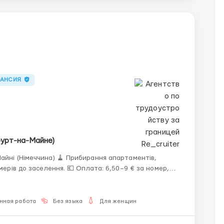
КАНСИЯ
фурт-на-Майне)
Прибирання апартаментів,
💶 Оплата: 6,50–9 € за номер,
д — близько 2000 € на місяць (після вирахув...
нная работа
Без языка
Для женщин