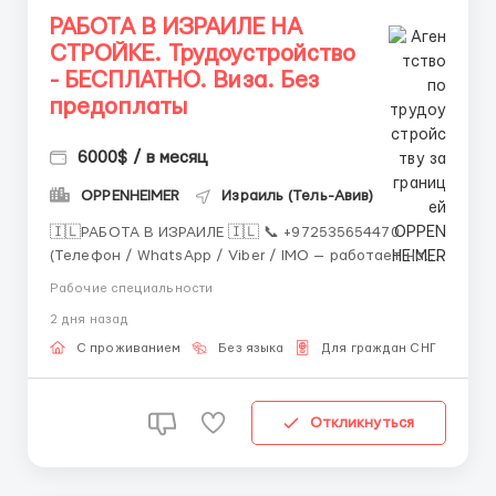
РАБОТА В ИЗРАИЛЕ НА
СТРОЙКЕ. Трудоустройство
- БЕСПЛАТНО. Виза. Без
предоплаты
6000$ / в месяц
OPPENHEIMER
Израиль (Тель-Авив)
🇮🇱РАБОТА В ИЗРАИЛЕ 🇮🇱 📞 +972535654470
(Телефон / WhatsApp / Viber / IMO — работает на
территории РФ без VPN) Telegram:
Рабочие специальности
@openheimer_work 🇮🇱 Хотите высокую зарплату?
2 дня назад
Хотите уверенность в завтрашнем дне? Хотите
жить и работать в Израиле? Тогда свяжитесь с нами
С проживанием
Без языка
Для граждан СНГ
прямо сейчас! РАБОТА ...
Откликнуться