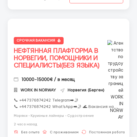
СРОЧНАЯ ВАКАНСИЯ
НЕФТЯННАЯ ПЛАФТОРМА В
НОРВЕГИИ, ПОМОЩНИКИ И
СПЕЦИАЛИСТЫ(БЕЗ ЯЗЫКА)
10000-15000€ / в месяц
WORK IN NORWAY
Норвегия (Берген)
📞 +447376874242 Telegram➡️🤳
📞 +447376874242 What’sApp➡️🤳 🌊 Вакансия на
нефтяную платформу в Норвегии 🛢️Менеджер:
Моряки - Круизные лайнеры - Судостроение
Александр🛢️
2 часа назад
📧 turnkey.recruitment.as@gmail.com 📧 EMAIL ➡️🤳
Высокий доход • Международный опыт • Надёжные
Без опыта
С проживанием
Постоянная работа