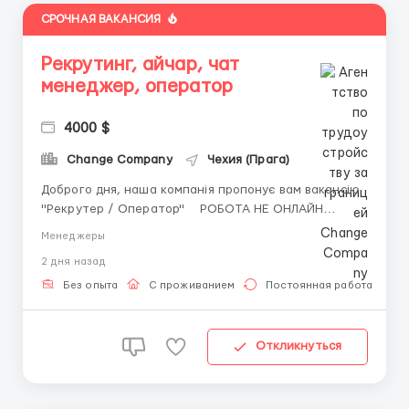
СРОЧНАЯ ВАКАНСИЯ
Рекрутинг, айчар, чат
менеджер, оператор
4000 $
Change Company
Чехия (Прага)
Доброго дня, наша компанія пропонує вам вакансію
"Рекрутер / Оператор" РОБОТА НЕ ОНЛАЙН
Розглянемо людей так само без досвіду роботи,
Менеджеры
всьому навчаємо та оплачуємо стажування. Якщо ви
2 дня назад
знаходитесь в іншому місті чи країні, ми
оплачуємо вам переїзд, щоб ви працювали у ...
Без опыта
С проживанием
Постоянная работа
Откликнуться