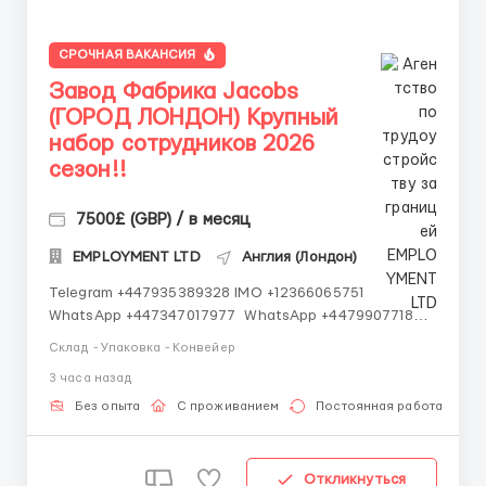
СРОЧНАЯ ВАКАНСИЯ
Завод Фабрика Jacobs
(ГОРОД ЛОНДОН) Крупный
набор сотрудников 2026
сезон!!
7500£ (GBP) / в месяц
EMPLOYMENT LTD
Англия (Лондон)
Telegram +447935389328 IMO +12366065751
WhatsApp +447347017977 WhatsApp +447990771872
WhatsApp +447348439107 IMO +14502545901
Склад - Упаковка - Конвейер
Работаем со всеми странами СНГ И ВСЕМ МИРОМ
3 часа назад
ВСЕ СТРАНЫ ВСЕ НАЦИИ СДЕЛАЙ СКРИНШОТ!
Telegram:@Vitali_Novikovs Telegram @Vitali...
Без опыта
С проживанием
Постоянная работа
Откликнуться