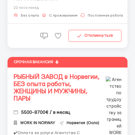
Количество мест строго ограничено ☕️ Европа • 🏭
22 часа назад
Современное производство • 💰 Высокие зарплаты
Работа на кофе-заводе — стабильность и досто...
Без опыта
С проживанием
Постоянная работа
Откликнуться
СРОЧНАЯ ВАКАНСИЯ
РЫБНЫЙ ЗАВОД в Норвегии,
БЕЗ опыта работы,
ЖЕНЩИНЫ И МУЖЧИНЫ,
ПАРЫ
5500-8700€ / в месяц
WORK IN NORWAY
Норвегия (Осло)
✔️Оплата за услуги Агентства С