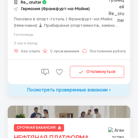
Re_cruiter
Германия (Франкфурт-на-Майне)
Покоївка в апарт-готель | Франкфурт-на-Майні
(Німеччина) 🧹 Прибирання апартаментів, заміна
постільної білизни та підготовка номерів до
Гостиницы
заселення. 💶 Оплата: 6,50–9 € за номер, під час
3 часа назад
стажування — 8 €/год. Середній дохід — близько
2000 € на місяць (після вирахув...
Без опыта
С проживанием
Постоянная работа
Откликнуться
Посмотреть проверенные вакансии
СРОЧНАЯ ВАКАНСИЯ