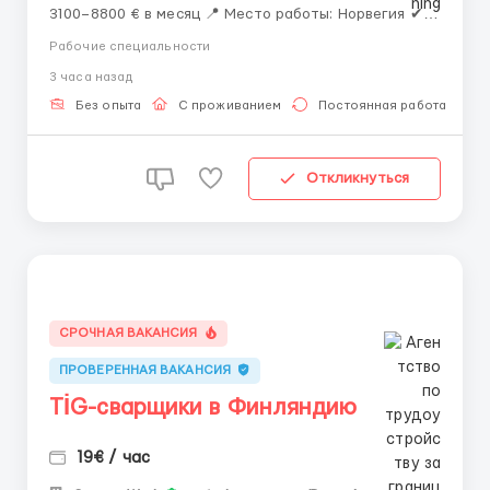
3100–8800 € в месяц 📍 Место работы: Норвегия ✔
Официальное трудоустройство ✔ Вакансии для
Рабочие специальности
мужчин, женщин и семейных пар ✔ Возможно без
3 часа назад
опыта работы ✔ Предоставляется жильё ✔ Помощь
с оформлением рабочей визы D и ВНЖ 📅 Идёт
Без опыта
С проживанием
Постоянная работа
приём...
Откликнуться
СРОЧНАЯ ВАКАНСИЯ
ПРОВЕРЕННАЯ ВАКАНСИЯ
TİG-сварщики в Финляндию
19€ / час