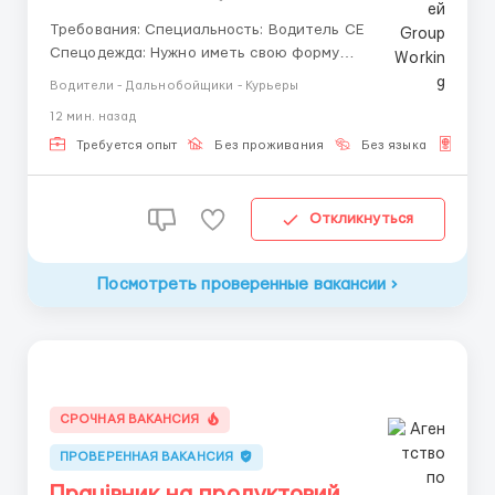
Требования: Специальность: Водитель СЕ
Спецодежда: Нужно иметь свою форму
Обязанности: - Управление грузовым автомобилем
Водители - Дальнобойщики - Курьеры
категории CE с прицепом или полуприцепом; -
12 мин. назад
Осуществление перевозки грузов по установленным
маршрутам в соответствии с транспортными
Требуется опыт
Без проживания
Без языка
Для 
документами; - Обеспечение безоп...
Откликнуться
Посмотреть проверенные вакансии
СРОЧНАЯ ВАКАНСИЯ
ПРОВЕРЕННАЯ ВАКАНСИЯ
Працівник на продуктовий