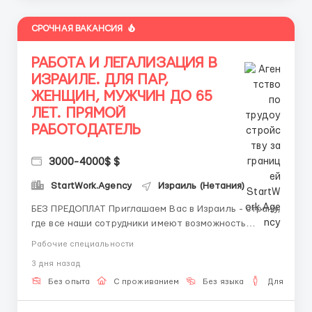
СРОЧНАЯ ВАКАНСИЯ
РАБОТА И ЛЕГАЛИЗАЦИЯ В
ИЗРАИЛЕ. ДЛЯ ПАР,
ЖЕНЩИН, МУЖЧИН ДО 65
ЛЕТ. ПРЯМОЙ
РАБОТОДАТЕЛЬ
3000-4000$ $
StartWork.Agency
Израиль (Нетания)
БЕЗ ПРЕДОПЛАТ Приглашаем Вас в Израиль - страну,
где все наши сотрудники имеют возможность
совместить получение достойного заработка за
Рабочие специальности
свой труд минимум от 2500$ -3000$ на
3 дня назад
неквалифицированной работе до 4500$ по позициях
специалистов с отдыхом и оздоровлением на трех
Без опыта
С проживанием
Без языка
Для мужч
морях. Мы - прямой работод...