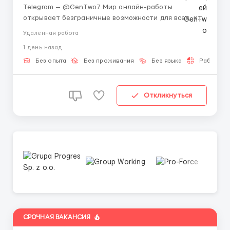
Telegram — @GenTwo7 Мир онлайн-работы
открывает безграничные возможности для всех, кто
хочет развиваться и зарабатывать удалённо. 🌎 Ты
Удаленная работа
сам выбираешь, когда и где работать, совмещая
1 день назад
работу с учёбой, хобби или путешествиями. 🏡 Пока
все только говорят про нейросети и блокчейн,
Без опыта
Без проживания
Без языка
Работа 2-
швейцарс...
Откликнуться
СРОЧНАЯ ВАКАНСИЯ