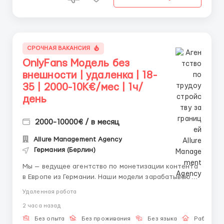
СРОЧНАЯ ВАКАНСИЯ
OnlyFans Модель без
внешности | удаленка | 18-
35 | 2000-10K€/мес | 1ч/
день
2000-10000€ / в месяц
Allure Management Agency
Германия (Берлин)
Мы — ведущее агентство по монетизации контента
в Европе из Германии. Наши модели зарабатывают в
среднем от 1000€ уже в первый месяц не имея не
Удаленная работа
опыта не супер внешности. (полностью удалённая
2 часа назад
работа). Ищем девушек — из каждого города мира,
начинающих и с опытом. Что мы предлаг...
Без опыта
Без проживания
Без языка
Работа о