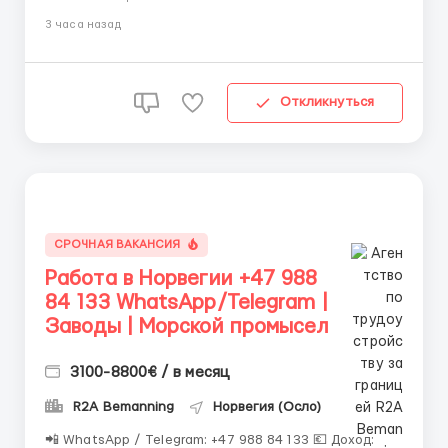
производственные предприятия; • нефтяные
3 часа назад
платформы; • краболовные суда; • водители
(различные категории); •...
Откликнуться
СРОЧНАЯ ВАКАНСИЯ
Работа в Норвегии +47 988
84 133 WhatsApp/Telegram |
Заводы | Морской промысел
3100-8800€ / в месяц
R2A Bemanning
Норвегия (Осло)
📲 WhatsApp / Telegram: +47 988 84 133 💶 Доход: