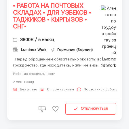
• РАБОТА НА ПОЧТОВЫХ
СКЛАДАХ • ДЛЯ УЗБЕКОВ •
ТАДЖИКОВ • КЫРГЫЗОВ •
СНГ•
3800€ / в месяц
Luminex Work
Германия (Берлин)
Перед обращением обязательно указать: возраст,
гражданство, где находитесь, наличие визы. ❗️🚨
ВАЖНО: Обращайтесь к нам первые по номеру !
Рабочие специальности
(Звоните либо пишите WhatsApp ) ☎️+44
2 мин. назад
7355•427998 ☎️ Работа на логистических и
почтовых складах . График 5/8, возможны пе...
Без опыта
С проживанием
Постоянная работа
Откликнуться