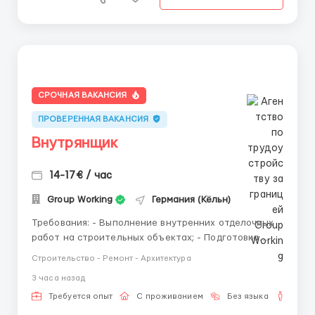
СРОЧНАЯ ВАКАНСИЯ
ПРОВЕРЕННАЯ ВАКАНСИЯ
Внутрянщик
14-17€ / час
Group Working
Германия (Кёльн)
Требования: - Выполнение внутренних отделочных
работ на строительных объектах; - Подготовка
поверхностей под отделку (очистка, грунтовка,
Строительство - Ремонт - Архитектура
выравнивание); - Штукатурные и шпаклёвочные
3 часа назад
работы; - Монтаж гипсокартонных конструкций
(стены, перегородки, потолки); - Укладка плитки на
Требуется опыт
С проживанием
Без языка
Для 
стены и п...