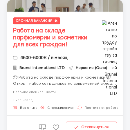
СРОЧНАЯ ВАКАНСИЯ
Работа на складе
парфюмерии и косметики
для всех граждан!
4600-6000€ / в месяц
Brunel International LTD
Норвегия (Осло)
📦 Работа на складе парфюмерии и косметики 📦
Открыт набор сотрудников на современный склад
парфюмерии и косметики. Берем мужчин, женщин и
Рабочие специальности
семейные пары. Если раньше на складе не работали
1 час назад
— ничего страшного, всему обучают уже после
приезда. Работа не тяжелая. Нужно собирать
Без опыта
С проживанием
Постоянная работа
заказы, сортиро...
Откликнуться