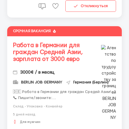
Откликнуться
СРОЧНАЯ ВАКАНСИЯ
Работа в Германии для
граждан Средней Азии,
зарплата от 3000 евро
3000€ / в месяц
BERLIN JOB GERMANY
Германия (Берлин)
🇩🇪 Работа в Германии для граждан Средей Азии!
📞 Пишите/звоните:
+4917689799133 WhatsApp/Telegram, Зарплата от
Склад - Упаковка - Конвейер
3000 до 4000 евро в месяц. Открыт набор на
5 дней назад
вакансии: Рабочие на заводах (сортировка и
упаковка) Сортировщики почтовых посылок
Для мужчин
Водители категории B (р...