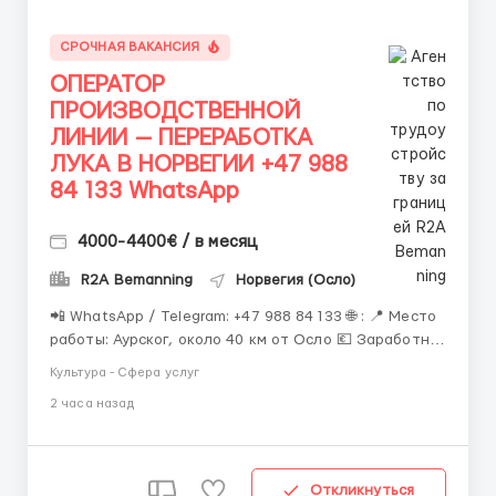
СРОЧНАЯ ВАКАНСИЯ
ОПЕРАТОР
ПРОИЗВОДСТВЕННОЙ
ЛИНИИ — ПЕРЕРАБОТКА
ЛУКА В НОРВЕГИИ +47 988
84 133 WhatsApp
4000-4400€ / в месяц
R2A Bemanning
Норвегия (Осло)
📲 WhatsApp / Telegram: +47 988 84 133 🌐 : 📍 Место
работы: Аурског, около 40 км от Осло 💶 Заработная
плата: 4 000–4 400 € в месяц чистыми 📄 Занятость:
Культура - Сфера услуг
полная 📅 Начало работы: после завершения
2 часа назад
оформления документов О проекте Официальная
работа на современном норвежском пищевом...
Откликнуться