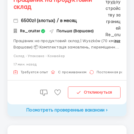
склад
6500zł (злотых) / в месяц
Re_cruiter
Польша (Варшава)
Працівник на продуктовий склад | Wyszków (70 км від
Варшави) 📦 Комплектація замовлень, переміщення
товару по складу, приймання повернень, ревізія та
Склад - Упаковка - Конвейер
підготовка товару до відправлення. 💰 Оплата: перші
17 мин. назад
2 тижні — 24 зл/год нетто, далі — акордна система
оплати (можливий заробіто...
Требуется опыт
С проживанием
Постоянная работа
Откликнуться
Посмотреть проверенные вакансии