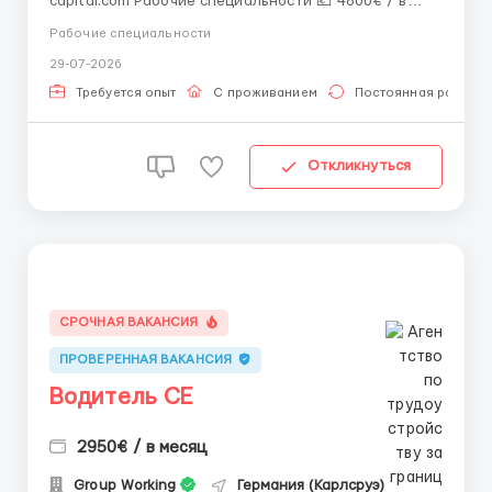
capital.com Рабочие специальности 💶 4800€ / в
месяц 📍 Норвегия (Осло) Контактное лицо: R2A 📲
Рабочие специальности
WhatsApp: +47 988 84 133 ✔ С проживанием ✔
29-07-2026
Постоянная работа ✔ Рабочая виза ✔ Для мужчин /
женщин / семейных пар ✔ Срочный набо...
Требуется опыт
С проживанием
Постоянная работа
Откликнуться
СРОЧНАЯ ВАКАНСИЯ
ПРОВЕРЕННАЯ ВАКАНСИЯ
Водитель СЕ
2950€ / в месяц
Group Working
Германия (Карлсруэ)