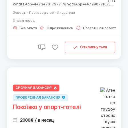
WhatsApp+447347017977 WhatsApp+447990771872
WhatsApp+447348439107 IMO +14502545901
Заводы - Производство - Индустрия
Работаем со всеми странами СНГ И ВСЕМ МИРОМ
3 часа назад
ВСЕ СТРАНЫ ВСЕ НАЦИИ СДЕЛАЙ СКРИНШОТ!
Telegram:@Vitali_Novikovs Telegram @Vitali_No...
Без опыта
С проживанием
Постоянная работа
Откликнуться
СРОЧНАЯ ВАКАНСИЯ
ПРОВЕРЕННАЯ ВАКАНСИЯ
Покоївка у апарт-готелі
2000€ / в месяц