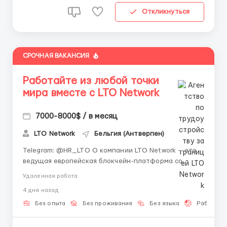
Откликнуться
СРОЧНАЯ ВАКАНСИЯ
Работайте из любой точки
мира вместе с LTO Network
7000-8000$ / в месяц
LTO Network
Бельгия (Антверпен)
Telegram: @HR_LTO О компании LTO Network — это
ведущая европейская блокчейн-платформа со
штаб-квартирой в Амстердаме. Мы создаем
Удаленная работа
гибридные блокчейн-решения для бизнеса и
4 дня назад
государственных органов (включая проекты для
ООН), автоматизируем документооборот и
Без опыта
Без проживания
Без языка
Работа 2-
развиваем технологии дец...