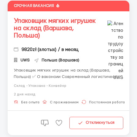
СРОЧНАЯ ВАКАНСИЯ
Упаковщик мягких игрушек
на склад (Варшава,
Польша)
9820zł (злотых) / в месяц
UWS
Польша (Варшава)
Упаковщик мягких игрушек на склад (Варшава,
Польша) ✅ О вакансии Современный логистический
центр по распределению детских товаров
Склад - Упаковка - Конвейер
приглашает мужчин, женщин и семейные пары на
2 дня назад
должность упаковщика мягких игрушек. ❗️ ВНИМАНИЕ
❗️: ЗАЯВКИ НА САЙТЕ НЕ РАССМАТРИВАЕМ.
Без опыта
С проживанием
Постоянная работа
ПИШИТЕ САМИ НАМ СРА...
Откликнуться