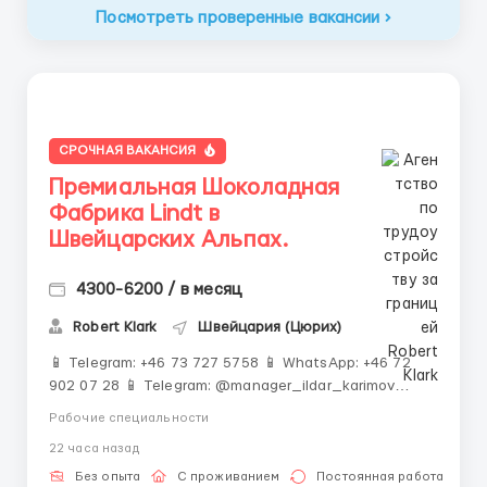
Посмотреть проверенные вакансии
СРОЧНАЯ ВАКАНСИЯ
Премиальная Шоколадная
Фабрика Lindt в
Швейцарских Альпах.
4300-6200 / в месяц
Robert Klark
Швейцария (Цюрих)
📱 Telegram: +46 73 727 5758 📱 WhatsApp: +46 72
902 07 28 📱 Telegram: @manager_ildar_karimov
📱 Telegram: ‼️ ОБЯЗАТЕЛЬНО ПИШИТЕ ПЕРВЫМИ ‼️
Рабочие специальности
Количество мест строго ограничено 🍫 Альпы • 💎
22 часа назад
Премиум-условия • 💰 Высокие зарплаты 🏔
Швейцария &mdash...
Без опыта
С проживанием
Постоянная работа