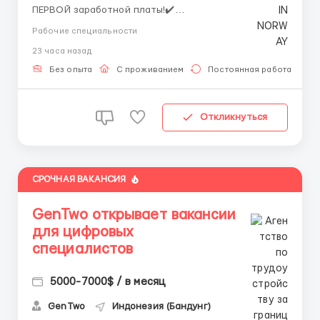
ПЕРВОЙ заработной платы!✔️
➡️✅Менеджер: Александр
Рабочие специальности
📧 turnkey.recruitment.as@gmail.com 📧 EMAIL ➡️🤳
23 часа назад
📞 +447376874242 Telegram➡️🤳
📞 +447376874242 What’sApp➡️🤳 🐟Компания (Lerøy
Без опыта
С проживанием
Постоянная работа
Seafood Group) откры...
Откликнуться
СРОЧНАЯ ВАКАНСИЯ
GenTwo открывает вакансии
для цифровых
специалистов
5000-7000$ / в месяц
GenTwo
Индонезия (Бандунг)