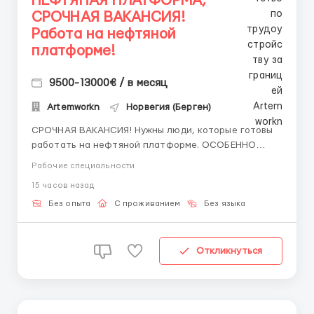
НЕФТЯНАЯ ПЛАТФОРМА,
СРОЧНАЯ ВАКАНСИЯ!
Работа на нефтяной
платформе!
9500-13000€ / в месяц
Artemworkn
Норвегия (Берген)
СРОЧНАЯ ВАКАНСИЯ! Нужны люди, которые готовы
работать на нефтяной платформе. ОСОБЕННО
РАБОТОДАТЕЛЬ ПРИЗНАЕТ ЛЮДЕЙ, КОТОРЫЕ
Рабочие специальности
ГОТОВЫ НА КАРЬЕРНЫЙ РОСТ! ДАЮТ БЕСПЛАТНУЮ
15 часов назад
ВОЗМОЖНОСТЬ ОБУЧАТЬСЯ. Помощник сварщика,
Помощник механика ( стыковка метала, зачистка
Без опыта
С проживанием
Без языка
метала, подготовка рабочего места и т....
Откликнуться