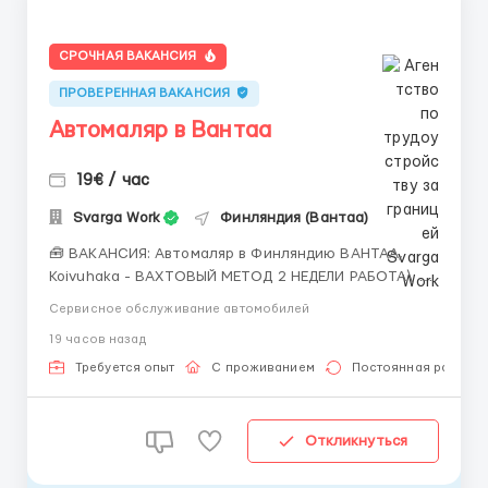
СРОЧНАЯ ВАКАНСИЯ
ПРОВЕРЕННАЯ ВАКАНСИЯ
Автомаляр в Вантаа
19€ / час
Svarga Work
Финляндия (Вантаа)
🧰 ВАКАНСИЯ: Автомаляр в Финляндию ВАНТАА,
Koivuhaka - ВАХТОВЫЙ МЕТОД 2 НЕДЕЛИ РАБОТА\ 2
НЕДЕЛИ ДОМ 📍 Локация: столтчный регион, Вантаа,
Сервисное обслуживание автомобилей
Финляндия 👌🏻вахта : 2\2 недели 📅 Старт: как
19 часов назад
только вас утверждают 💶 Зарплата: 19 €/час
брутто 🏠 Жильё: предоставляется БЕСПЛАТНО 📞
Требуется опыт
С проживанием
Постоянная работа
Контакт: +3725672...
Откликнуться