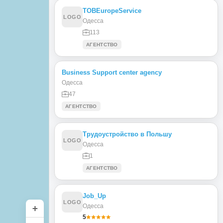
ТОВEuropeService
LOGO
Одесса
113
АГЕНТСТВО
Business Support center agency
Одесса
47
АГЕНТСТВО
Трудоустройство в Польшу
LOGO
Одесса
1
АГЕНТСТВО
Job_Up
LOGO
Одесса
+
5