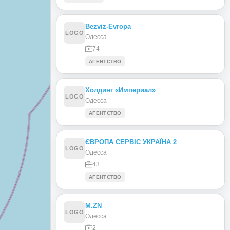
Bezviz-Evropa
LOGO
Одесса
74
АГЕНТСТВО
Холдинг «Империал»
LOGO
Одесса
АГЕНТСТВО
ЄВРОПА СЕРВІС УКРАЇНА 2
LOGO
Одесса
43
АГЕНТСТВО
М.ZN
LOGO
Одесса
2