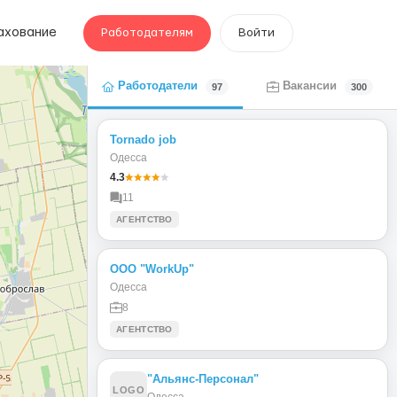
ахование
Работодателям
Войти
Работодатели
Вакансии
97
300
Tornado job
Одесса
4.3
11
АГЕНТСТВО
ООО "WorkUp"
Одесса
8
АГЕНТСТВО
"Альянс-Персонал"
LOGO
Одесса