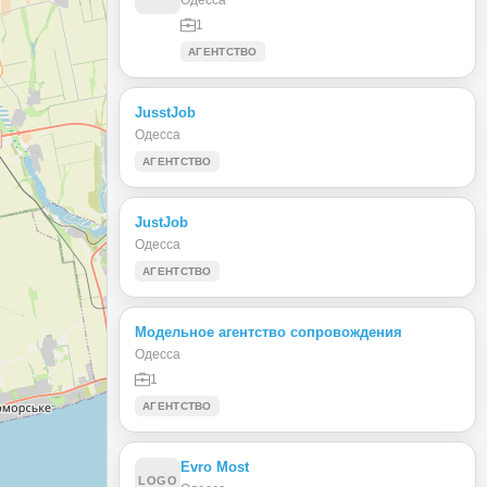
1
АГЕНТСТВО
JusstJob
Одесса
АГЕНТСТВО
JustJob
Одесса
АГЕНТСТВО
Модельное агентство сопровождения
Одесса
1
АГЕНТСТВО
Evro Most
LOGO