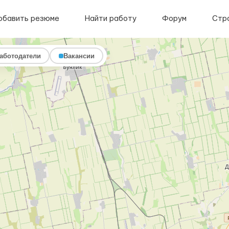
обавить резюме
Найти работу
Форум
Стр
аботодатели
Вакансии