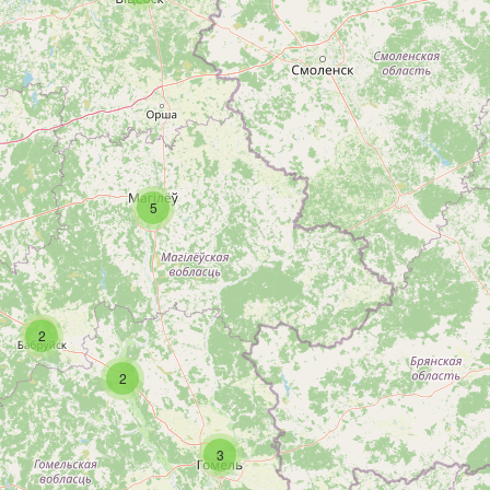
5
2
2
3