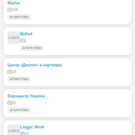
Masha
436
АГЕНТСТВО
Befind
LOGO
1
АГЕНТСТВО
Центр «Диалог» и партнеры
18
АГЕНТСТВО
Євроцентр Україна
32
АГЕНТСТВО
Loggic Work
LOGO
20