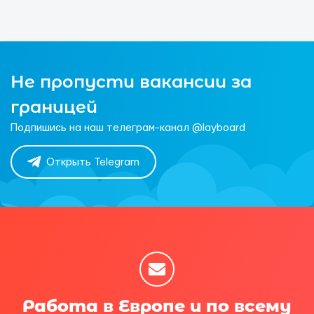
Не пропусти вакансии за
границей
Подпишись на наш телеграм-канал @layboard
Открыть Telegram
Работа в Европе и по всему