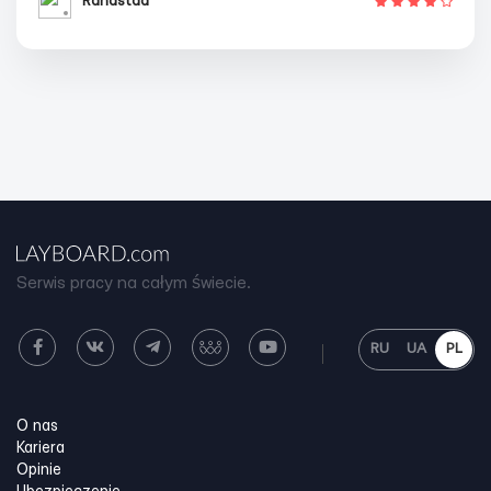
Randstad
Serwis pracy na całym świecie.
RU
UA
PL
O nas
Kariera
Opinie