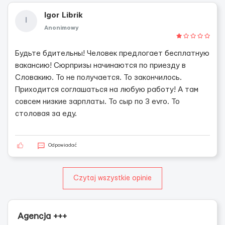
Igor Librik
I
Anonimowy
Будьте бдительны! Человек предлогает бесплатную
вакансию! Сюрпризы начинаются по приезду в
Словакию. То не получается. То закончилось.
Приходится соглашаться на любую работу! А там
совсем низкие зарплаты. То сыр по 3 evro. То
столовая за еду.
Odpowiadać
Czytaj wszystkie opinie
Agencja +++