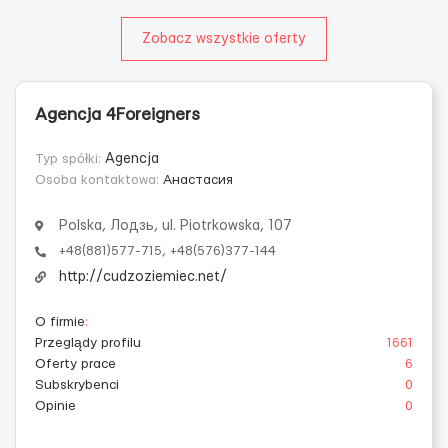
Zobacz wszystkie oferty
Agencja 4Foreigners
Typ spółki:
Agencja
Osoba kontaktowa:
Анастасия
Polska, Лодзь, ul. Piotrkowska, 107
+48(881)577-715, +48(576)377-144
http://cudzoziemiec.net/
O firmie
:
Przeglądy profilu
1661
Oferty prace
6
Subskrybenci
0
Opinie
0