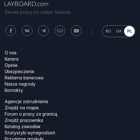
Serwis pracy na całym świecie.
RU
UA
PL
O nas
Kariera
Opinie
Ubezpieczenie
Reklama banerowa
Nasze nagrody
Kontakty
Agencje zatrudnienia
Znajdź na mapie
Forum o pracy za granicą
Znajdź pracownika
Katalog zawodów
Statystyki wynagrodzeń
Przydatne artykuły