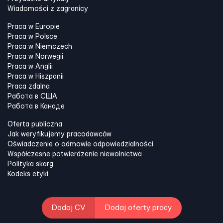
Wiadomości z zagranicy
Praca w Europie
Praca w Polsce
Praca w Niemczech
Praca w Norwegii
Praca w Anglii
Praca w Hiszpanii
Praca zdalna
Работа в США
Работа в Канадe
Oferta publiczna
Jak weryfikujemy pracodawców
Oświadczenie o odmowie odpowiedzialności
Współczesne potwierdzenie niewolnictwa
Polityka skarg
Kodeks etyki
Dodaj CV
Dodaj oferty pracy