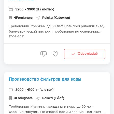
3200 - 3900 zł (злотых)
4Foreigners
Polska (Katowice)
Требования: Мужчины до 60 лет. Польская рабочая виза,
биометрический паспорт, пребывание на основании
ожидании карты побыта, действующая карта побыта.
17-09-2021
Где работать? Dąbrowa Górnicza, до Katowice 16км
Условия работы: Работа на складе строительных
материалов. Обяза...
Odpowiadać
Производство фильтров для воды
3000 - 4100 zł (злотых)
4Foreigners
Polska (Łódź)
Требования: Мужчины, женщины и пары до 60 лет.
Хорошие мануальные способности и зрение. Польская