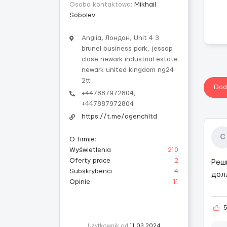
Osoba kontaktowa:
Mikhail
Sobolev
Anglia, Лондон, Unit 4 3
brunel business park, jessop
close newark industrial estate
newark united kingdom ng24
2tt
Dod
+447887972804,
+447887972804
https://t.me/agenchltd
С
O firmie
:
Wyświetlenia
210
Oferty prace
2
Реши
Subskrybenci
4
дол
Opinie
11
Użytkownik od
11.03.2024