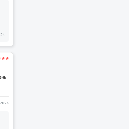
024
ень
-2024