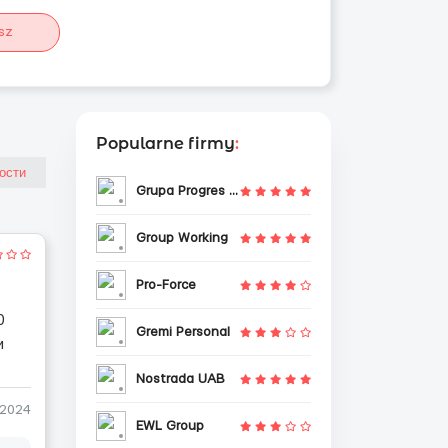
sz
Popularne firmy
:
Grupa Progres Sp. z o.o.
Group Working
Pro-Force
0
Gremi Personal
и
Nostrada UAB
-2024
EWL Group