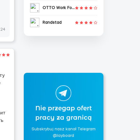
OTTO Work Force
Randstad
024
ту
е
Nie przegap ofert
дит
pracy za granicą
ть
Subskrybuj nasz kanał Telegram
@layboard