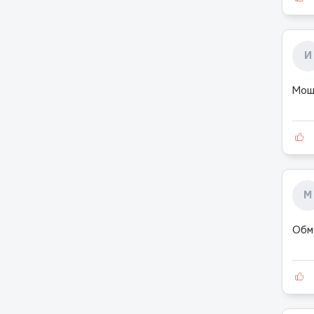
И
Мош
М
Обм