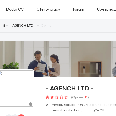
Dodaj CV
Oferty pracy
Forum
Ubezpiecz
lii
- AGENCH LTD -
Opinie
- AGENCH LTD -
(Opinie:
11
)
Anglia, Лондон, Unit 4 3 brunel busines
newark united kingdom ng24 2tt