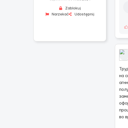
Zablokuj
Narzekać
Udostępnij
Тру
на 
агн
пол
зам
офо
про
во 