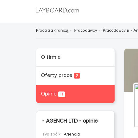
Praca za granicą
Pracodawcy
Pracodawcy в - Ang
O firmie
Oferty prace
2
Opinie
11
- AGENCH LTD - opinie
Typ spółki:
Agencja