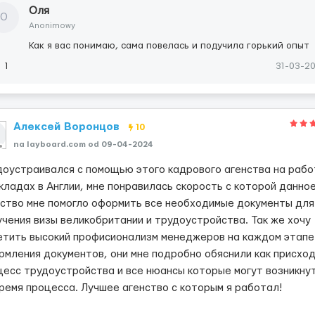
Оля
О
Anonimowy
Как я вас понимаю, сама повелась и подучила горький опыт
1
31-03-2
Алексей Воронцов
10
na layboard.com od 09-04-2024
доустраивался с помощью этого кадрового агенства на рабо
складах в Англии, мне понравилась скорость с которой данно
нство мне помогло оформить все необходимые документы для
учения визы великобритании и трудоустройства. Так же хочу
етить высокий профисионализм менеджеров на каждом этапе
рмления документов, они мне подробно обяснили как присхо
цесс трудоустройства и все нюансы которые могут возникну
время процесса. Лучшее агенство с которым я работал!