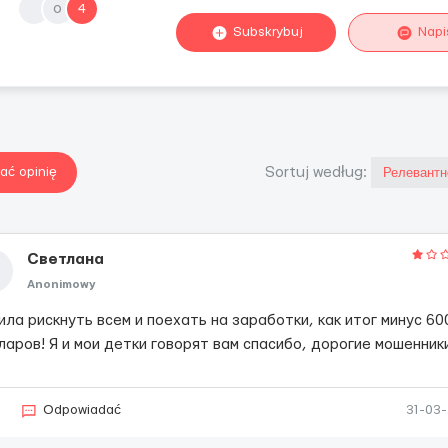
o
4
Subskrybuj
Napi
ać opinię
Sortuj według:
Светлана
Anonimowy
ла рискнуть всем и поехать на заработки, как итог минус 60
ларов! Я и мои детки говорят вам спасибо, дорогие мошенник
5
Odpowiadać
31-03