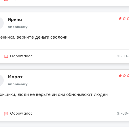
Ирина
Anonimowy
енники, верните деньги сволочи
Odpowiadać
31-03
Марат
Anonimowy
анщики, люди не верьте им они обманывают людей
Odpowiadać
31-03