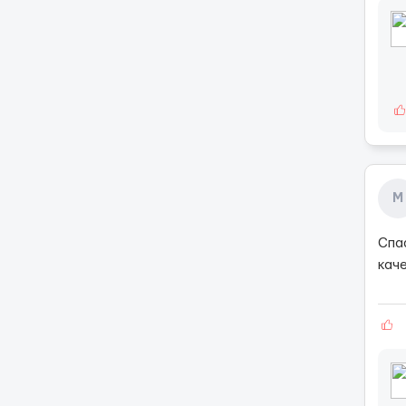
М
Спа
кач