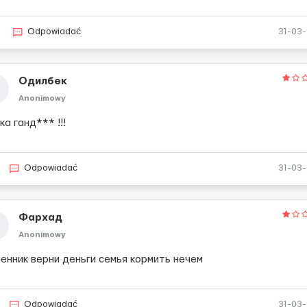
Odpowiadać
31-03
Одилбек
Anonimowy
а ганд*** !!!
Odpowiadać
31-03
Фархад
Anonimowy
енник верни деньги семья кормить нечем
Odpowiadać
31-03