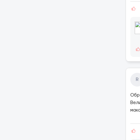
R
Обр
Вел
мак