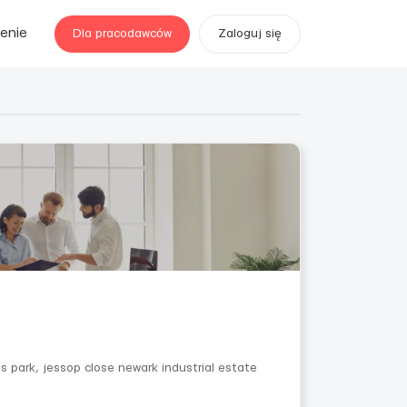
enie
Dla pracodawców
Zaloguj się
s park, jessop close newark industrial estate