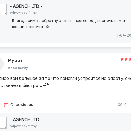
- AGENCH LTD -
odpowiedź firmy
Благодарим за обратную связь, всегда рады помочь вам и
вашим знакомым.🙏
11-04-2
Мурат
Anonimowy
сибо вам большое за то что помогли устроится на работу, оч
ественно и быстро 🤝😊
Odpowiadać
09-04
- AGENCH LTD -
odpowiedź firmy