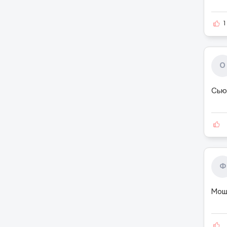
1
О
Сьюк
Ф
Мош