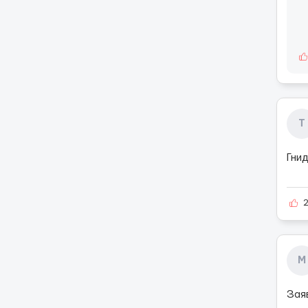
Т
Гни
М
Зая