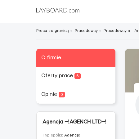
Praca za granicą
Pracodawcy
Pracodawcy в - Ang
O firmie
Oferty prace
6
Opinie
0
Agencja ~!AGENCH LTD~!
Typ spółki:
Agencja