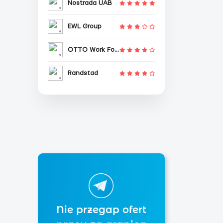
Nostrada UAB
EWL Group
OTTO Work Force
Randstad
Nie przegap ofert