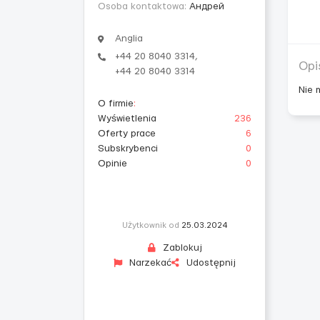
Osoba kontaktowa:
Андрей
Anglia
+44 20 8040 3314,
Opi
+44 20 8040 3314
Nie 
O firmie
:
Wyświetlenia
236
Oferty prace
6
Subskrybenci
0
Opinie
0
Użytkownik od
25.03.2024
Zablokuj
Narzekać
Udostępnij