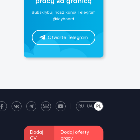
pracy za granicą
Subskrybuj nasz kanał Telegram
@layboard
Otwarte Telegram
RU
UA
PL
Dodaj
Dodaj oferty
CV
pracy