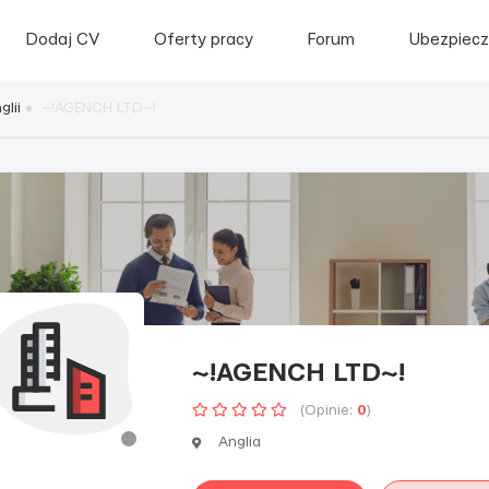
Dodaj CV
Oferty pracy
Forum
Ubezpiecz
lii
~!AGENCH LTD~!
~!AGENCH LTD~!
(Opinie:
0
)
Anglia