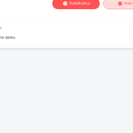
Subskrybuj
Napi
s
ma opisu