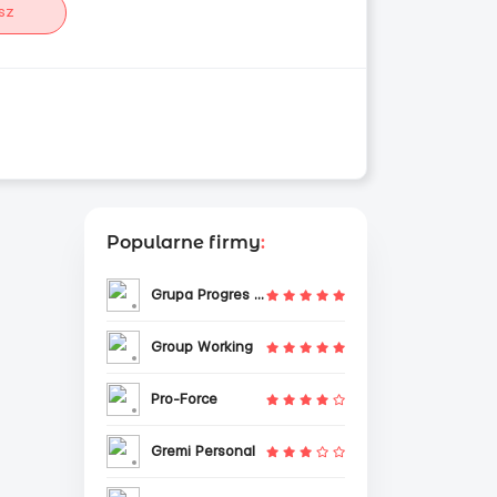
sz
Popularne firmy
:
Grupa Progres Sp. z o.o.
Group Working
Pro-Force
Gremi Personal