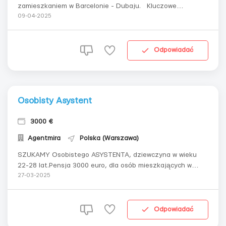
zamieszkaniem w Barcelonie - Dubaju. Kluczowe
wymagania wobec asystenta biznesowegoMężczyzna.
09-04-2025
Rosyjskojęzyczny. Znajomość angielskiego co najmniej na
poziomie B2. Paszport zagraniczny i zezwolenie na wylot.
Gotowość do częsty...
Odpowiadać
Osobisty Asystent
3000 €
Agentmira
Polska (Warszawa)
SZUKAMY Osobistego ASYSTENTA, dziewczyna w wieku
22-28 lat.Pensja 3000 euro, dla osób mieszkających w
Warszawie.Dla młodej ukraińskiej publicznej rodziny 2
27-03-2025
osoby.Wymagania:- doświadczenie jako osobisty asystent
co najmniej 1 rok- doświadczenie w prowadzeniu
samochodu- język angielski B2- przyje...
Odpowiadać