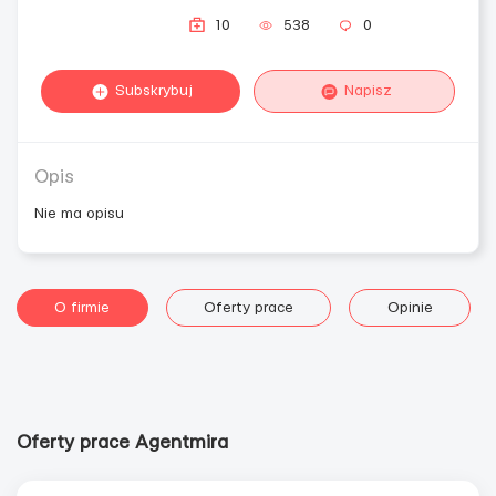
10
538
0
Subskrybuj
Napisz
Opis
Nie ma opisu
O firmie
Oferty prace
Opinie
Oferty prace Agentmira