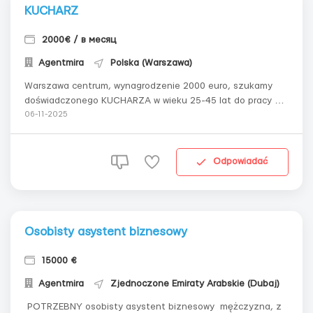
KUCHARZ
2000€ / в месяц
Agentmira
Polska (Warszawa)
Warszawa centrum, wynagrodzenie 2000 euro, szukamy
doświadczonego KUCHARZA w wieku 25-45 lat do pracy w
rodzinie, z prawem jazdy na zakupy produktówW rodzinie
06-11-2025
są 2 dorosłych, bez dzieci. Wymagane doświadczenie
zawodowe, albo w rodzinie, albo jako kucharz. Zrozumienie
zdrowego żywienia, naturalnych p...
Odpowiadać
Osobisty asystent biznesowy
15000 €
Agentmira
Zjednoczone Emiraty Arabskie (Dubaj)
POTRZEBNY osobisty asystent biznesowy mężczyzna, z