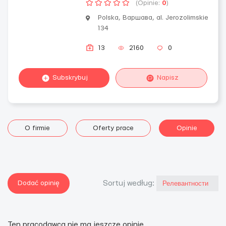
(Opinie:
0
)
Polska, Варшава, al. Jerozolimskie
134
13
2160
0
Subskrybuj
Napisz
O firmie
Oferty prace
Opinie
Dodać opinię
Sortuj według:
Ten pracodawca nie ma jeszcze opinie.