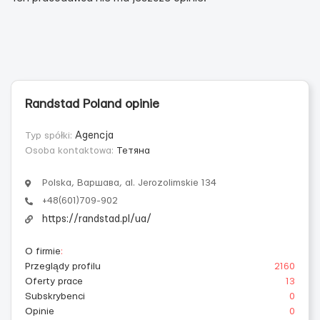
Randstad Poland opinie
Typ spółki:
Agencja
Osoba kontaktowa:
Тетяна
Polska, Варшава, al. Jerozolimskie 134
+48(601)709-902
https://randstad.pl/ua/
O firmie
:
Przeglądy profilu
2160
Oferty prace
13
Subskrybenci
0
Opinie
0