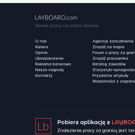
Serwis pracy na całym świecie.
O nas
Agencje zatrudnienia
Kariera
Znajdź na mapie
Opinie
Forum o pracy za gran
Ubezpieczenie
Znajdź pracownika
Reklama banerowa
Katalog zawodów
Nasze nagrody
Statystyki wynagrodz
Kontakty
Przydatne artykuły
Wiadomości z zagrani
Pobierz aplikację z
LAYBOA
Znalezienie pracy za granicą jest ter