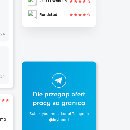
OTTO Work Force
Randstad
024
024
Nie przegap ofert
pracy za granicą
Subskrybuj nasz kanał Telegram
чта
@layboard