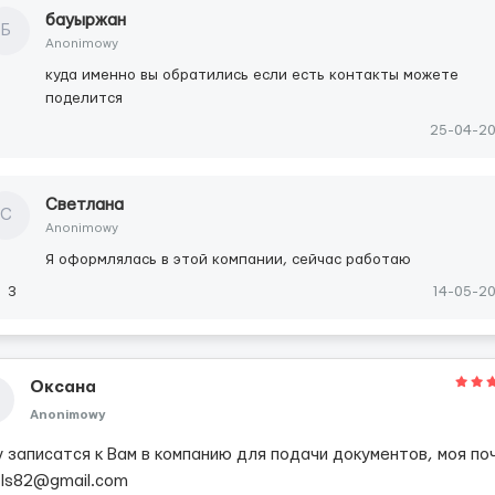
бауыржан
Б
Anonimowy
куда именно вы обратились если есть контакты можете
поделится
25-04-2
Светлана
С
Anonimowy
Я оформлялась в этой компании, сейчас работаю
3
14-05-2
Оксана
Anonimowy
у записатся к Вам в компанию для подачи документов, моя по
tls82@gmail.com