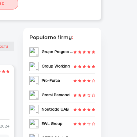
sz
Popularne firmy
:
Grupa Progres Sp. z o.o.
Group Working
Pro-Force
Gremi Personal
и
Nostrada UAB
EWL Group
-2024