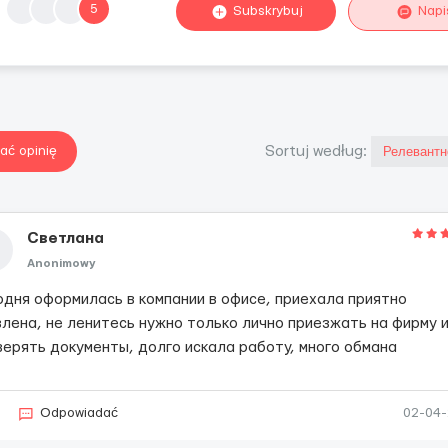
5
Subskrybuj
Napi
ać opinię
Sortuj według:
Светлана
Anonimowy
одня оформилась в компании в офисе, приехала приятно
влена, не ленитесь нужно только лично приезжать на фирму 
верять документы, долго искала работу, много обмана
Odpowiadać
02-04