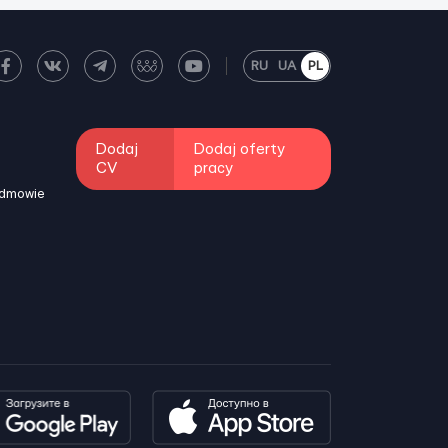
RU
UA
PL
Dodaj
Dodaj oferty
CV
pracy
odmowie
i