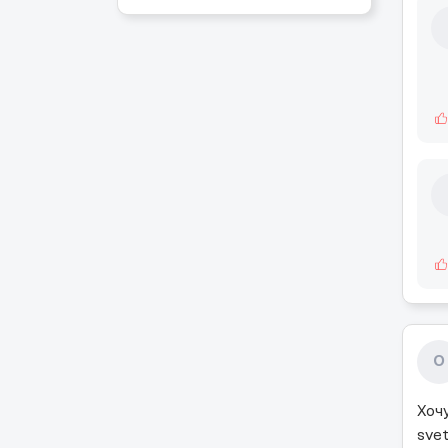
О
Хоч
sve