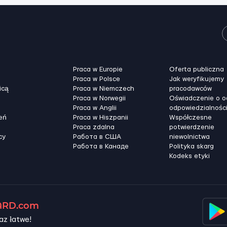
Praca w Europie
Oferta publiczna
Praca w Polsce
Jak weryfikujemy
icą
Praca w Niemczech
pracodawców
Praca w Norwegii
Oświadczenie o 
Praca w Anglii
odpowiedzialnośc
eń
Praca w Hiszpanii
Współczesne
Praca zdalna
potwierdzenie
cy
Работа в США
niewolnictwa
Работа в Канадe
Polityka skarg
Kodeks etyki
RD.com
az łatwe!