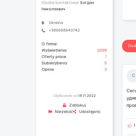
Osoba kontaktowa:
Богдан
Николаевич
Ukraina
+380668643742
O firmie
:
Dod
Wyświetlenia
2098
Oferty prace
1
Subskrybenci
5
Opinie
3
С
Сег
Użytkownik od
18.11.2022
уди
Zablokuj
про
Narzekać
Udostępnij
1