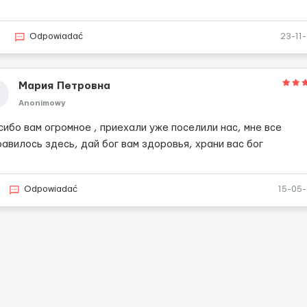
7
Odpowiadać
23-11
Мария Петровна
Anonimowy
сибо вам огромное , приехали уже поселили нас, мне все
авилось здесь, дай бог вам здоровья, храни вас бог
Odpowiadać
15-05