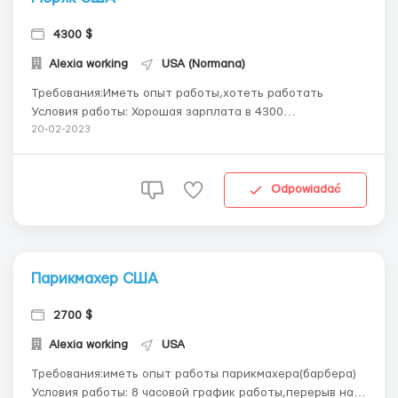
4300 $
Alexia working
USA (Normana)
Требования:Иметь опыт работы,хотеть работать
Условия работы: Хорошая зарплата в 4300
$,проживание входит в обязаность роботодателя,обед
20-02-2023
на работе,кому подходит пишите!!! +1(928)421-3875-мой
ватсап,писать туда ...
Odpowiadać
Парикмахер США
2700 $
Alexia working
USA
Требования:иметь опыт работы парикмахера(барбера)
Условия работы: 8 часовой график работы,перерыв на