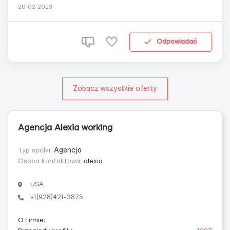
обед(1 час),всё остальное расскажу в ватсап +1(928)421-
20-02-2023
3875-мой ватсап,писать туда ...
Odpowiadać
Zobacz wszystkie oferty
Agencja Alexia working
Typ spółki:
Agencja
Osoba kontaktowa:
alexia
USA
+1(928)421-3875
O firmie
: