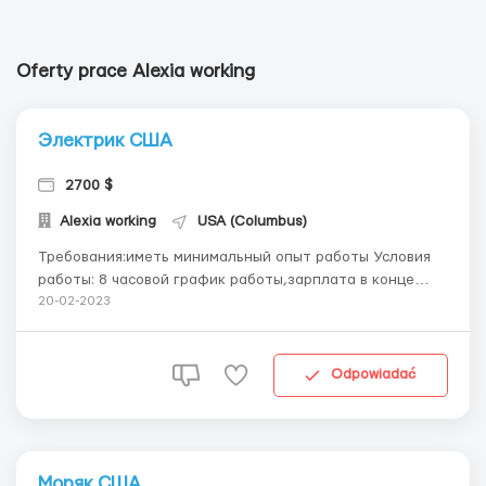
Oferty prace Alexia working
Электрик США
2700 $
Alexia working
USA (Columbus)
Требования:​​​​​​иметь минимальный опыт работы Условия
работы: 8 часовой график работы,зарплата в конце
месяца или частями в конце недели,иногда кормят.
20-02-2023
+1(928)421-3875-мой ватсап,писать туда ...
Odpowiadać
Моряк США