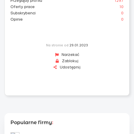
Przeglądy profilu
1297
Oferty prace
10
Subskrybenci
0
Opinie
0
Na stronie od
29.01.2023
Narzekać
Zablokuj
Udostępnij
Popularne firmy
: