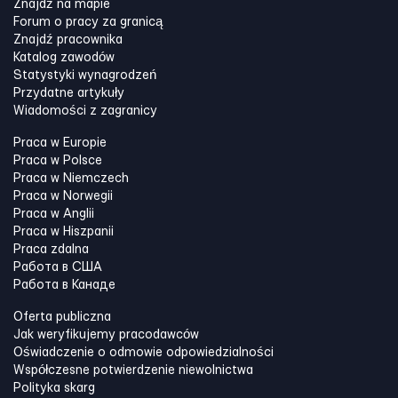
Znajdź na mapie
Forum o pracy za granicą
Znajdź pracownika
Katalog zawodów
Statystyki wynagrodzeń
Przydatne artykuły
Wiadomości z zagranicy
Praca w Europie
Praca w Polsce
Praca w Niemczech
Praca w Norwegii
Praca w Anglii
Praca w Hiszpanii
Praca zdalna
Работа в США
Работа в Канадe
Oferta publiczna
Jak weryfikujemy pracodawców
Oświadczenie o odmowie odpowiedzialności
Współczesne potwierdzenie niewolnictwa
Polityka skarg