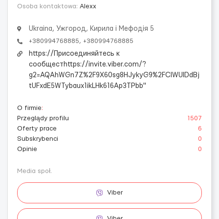
Osoba kontaktowa:
Alexx
Ukraina, Ужгород, Кирила і Мефодія 5
+380994768885, +380994768885
https://Присоединяйтесь к
сообщестhttps://invite.viber.com/?
g2=AQAhWGn7Z%2F9X60sg8HJykyG9%2FCIWUlDdBj
tUFxdE5WTybaux1ikLHk616Ap3TPbb"
O firmie
:
Przeglądy profilu
1507
Oferty prace
6
Subskrybenci
0
Opinie
0
Media społ.
Viber
Viber