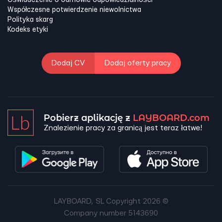
Oświadczenie o odmowie odpowiedzialności
Współczesne potwierdzenie niewolnictwa
Polityka skarg
Kodeks etyki
Dodaj CV
Dodaj oferty pracy
Pobierz aplikację z
LAYBOARD.com
Znalezienie pracy za granicą jest teraz łatwe!
LAYBOARD, SL Copyright 2026 ©
Company number 5143690