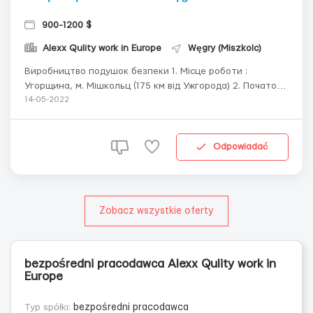
900-1200 $
Alexx Qulity work in Europe
Węgry (Miszkolc)
Виробництво подушок безпеки 1. Місце роботи :
Угорщина, м. Мішкольц (175 км від Ужгорода) 2. Початок
роботи :Виїзд кожної пятниці 3. Обмеження щодо статі
14-05-2022
та віку: Чоловіки , жінки та сімейні пари , віком від 18 - 50
4. Вимоги : Мати закінчену середню освіту. Бажання
працювати. Знання уг...
Odpowiadać
Zobacz wszystkie oferty
bezpośredni pracodawca Alexx Qulity work in
Europe
Typ spółki:
bezpośredni pracodawca