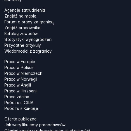
Kontakty
Agencje zatrudnienia
Znajdź na mapie
Forum o pracy za granicą
Znajdź pracownika
Katalog zawodów
Statystyki wynagrodzeń
Przydatne artykuły
Wiadomości z zagranicy
Praca w Europie
Praca w Polsce
Praca w Niemczech
Praca w Norwegii
Praca w Anglii
Praca w Hiszpanii
Praca zdalna
Работа в США
Работа в Канадe
Oferta publiczna
Jak weryfikujemy pracodawców