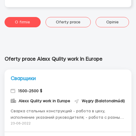
O firmie
Oferty prace
Opinie
Oferty prace Alexx Qulity work in Europe
Сварщики
1500-2500 $
Alexx Qulity work in Europe
Węgry (Balatonalmádi)
Cварка стальных конструкций - работа в цеху,
исполнение указаний руководителя; - работа с разными
элементами из метала •Требование к сварщикам: -
23-06-2022
MiG/Mag 135. Используется обычная прополка,