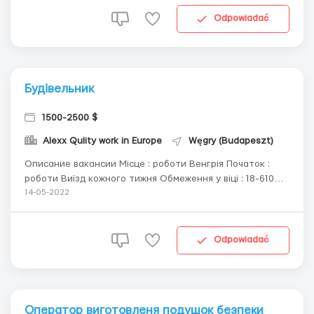
порошковая только на монтаже. Швы проходят
ультразвуковой контрой. •Требование к Слесар...
Odpowiadać
Будівельник
1500-2500 $
Alexx Qulity work in Europe
Węgry (Budapeszt)
Описание вакансии Місце : роботи Венгрія Початок :
роботи Виїзд кожного тижня Обмеження у віці : 18-610
років Вимоги : Внутрішні роботи , Монтаж-Демонтаж ,
14-05-2022
Укладання плитки та камня всі вимого Будівельних робіт
Графік роботи : З понеділка по суботу 8-10-12 годин
Транспорт до роботи :...
Odpowiadać
Оператор виготовленя подушок безпеки