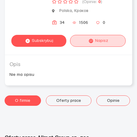
(Opinie:
0
)
Polska, Краков
34
1506
0
Subskrybuj
Napisz
Opis
Nie ma opisu
O firmie
Oferty prace
Opinie