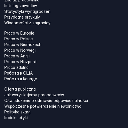
Znajdź pracownika
Katalog zawodów
Statystyki wynagrodzeń
Przydatne artykuły
Wiadomości z zagranicy
Praca w Europie
Praca w Polsce
Praca w Niemczech
Praca w Norwegii
Praca w Anglii
Praca w Hiszpanii
Praca zdalna
Работа в США
Работа в Канадe
Oferta publiczna
Jak weryfikujemy pracodawców
Oświadczenie o odmowie odpowiedzialności
Współczesne potwierdzenie niewolnictwa
Polityka skarg
Kodeks etyki