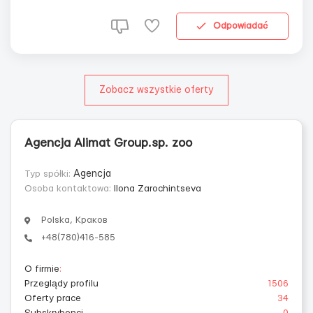
Обеды - бесплатно Жилье: комфортное жилье
(высчитываем с зп 450 зл). Есть фото Бесплатн...
Odpowiadać
Zobacz wszystkie oferty
Agencja Alimat Group.sp. zoo
Typ spółki:
Agencja
Osoba kontaktowa:
Ilona Zarochintseva
Polska, Краков
+48(780)416-585
O firmie
:
Przeglądy profilu
1506
Oferty prace
34