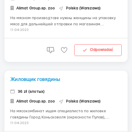
Alimat Group.sp. zoo
Polska (Warszawa)
На мясном производтсве нужны женщины на упаковку
мяса для дальнейшей отправки по магазинам
Требования: готовность работать по 12 часов в 2 смены
11-04-2023
возраст до 55 лет Где работать? город Косув Ляцки (120
км от Варшавы) Условия работы: оплата 18 зл/час на
руки (при хороше...
Odpowiadać
Жиловщик говядины
36 zł (злотых)
Alimat Group.sp. zoo
Polska (Warszawa)
На мясокомбинат ищем специалиста по жиловке
говядины Город Коньсковоля (окресности Пулав),
Люблинское в. Условия работы: Оплата на акорд - 0,18
11-04-2023
зл/кг мяса. В день обрабатывается по 1,5 - 2 тонны