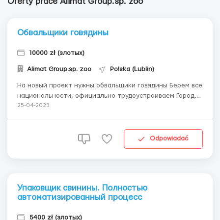
Oferty prace Alimat Group.sp. zoo
Обвальщики говядины
10000 zł (злотых)
Alimat Group.sp. zoo
Polska (Lublin)
На новый проект нужны обвальщики говядины Берем все
национальности, официально трудоустраиваем Город -
Консковоля (50 км от Люблина) Оплата - 8000 - 10000 зл
25-04-2023
в месяц. Оплата аккордовая. В день - 520 зл. График:
6:00 - 16:00, понедельник - пятница Требования: -
находится в Польше ...
Odpowiadać
Упаковщик свинины. Полностью
автоматизированный процесс
5400 zł (злотых)