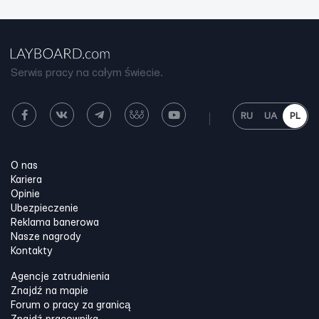
Serwis pracy na całym świecie.
RU
UA
PL
O nas
Kariera
Opinie
Ubezpieczenie
Reklama banerowa
Nasze nagrody
Kontakty
Agencje zatrudnienia
Znajdź na mapie
Forum o pracy za granicą