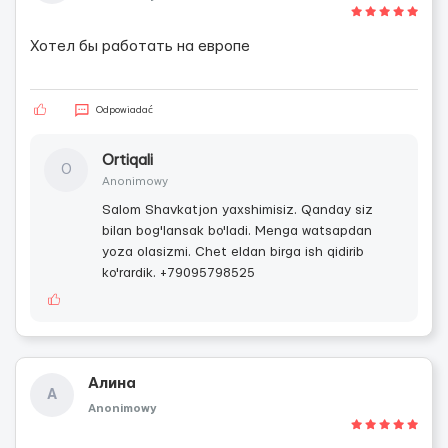
Хотел бы работать на европе
Odpowiadać
Ortiqali
O
Anonimowy
Salom Shavkatjon yaxshimisiz. Qanday siz
bilan bog'lansak bo'ladi. Menga watsapdan
yoza olasizmi. Chet eldan birga ish qidirib
ko'rardik. +79095798525
Алина
А
Anonimowy