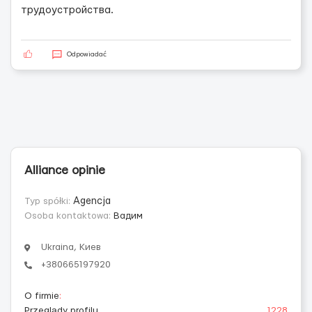
трудоустройства.
Odpowiadać
Alliance opinie
Typ spółki:
Agencja
Osoba kontaktowa:
Вадим
Ukraina, Киев
+380665197920
O firmie
:
Przeglądy profilu
1228