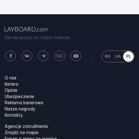
Serwis pracy na całym świecie.
RU
UA
PL
O nas
Kariera
Opinie
Ubezpieczenie
Reklama banerowa
Nasze nagrody
Kontakty
Agencje zatrudnienia
Znajdź na mapie