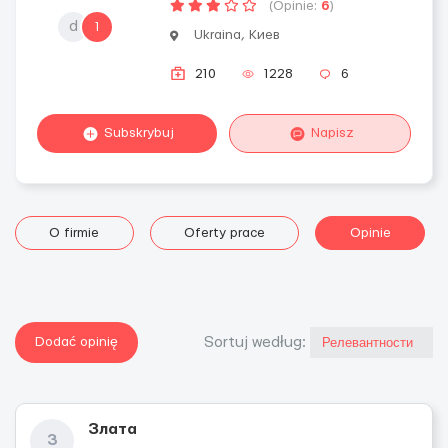
(Opinie:
6
)
d
1
Ukraina, Киев
210
1228
6
Subskrybuj
Napisz
O firmie
Oferty prace
Opinie
Dodać opinię
Sortuj według:
Злата
З