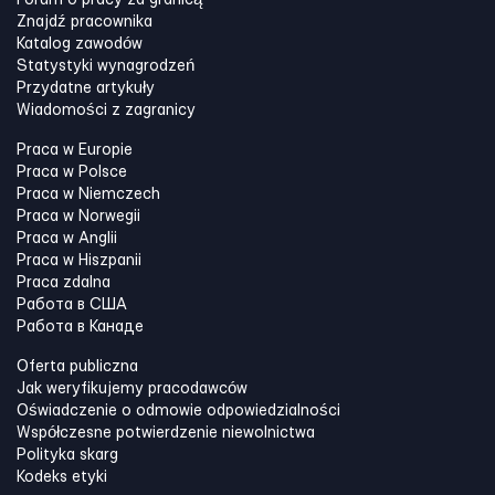
Forum o pracy za granicą
Znajdź pracownika
Katalog zawodów
Statystyki wynagrodzeń
Przydatne artykuły
Wiadomości z zagranicy
Praca w Europie
Praca w Polsce
Praca w Niemczech
Praca w Norwegii
Praca w Anglii
Praca w Hiszpanii
Praca zdalna
Работа в США
Работа в Канадe
Oferta publiczna
Jak weryfikujemy pracodawców
Oświadczenie o odmowie odpowiedzialności
Współczesne potwierdzenie niewolnictwa
Polityka skarg
Kodeks etyki