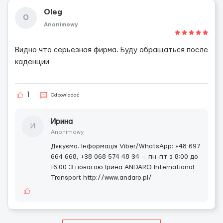
Oleg
O
Anonimowy
Видно что серьезная фирма. Буду обращаться после
каденции
1
Odpowiadać
Ирина
И
Anonimowy
Дякуємо. Інформація Viber/WhatsApp: +48 697
664 668, +38 068 574 48 34 — пн-пт з 8:00 до
16:00 З повагою Ірина ANDARO International
Transport http://www.andaro.pl/