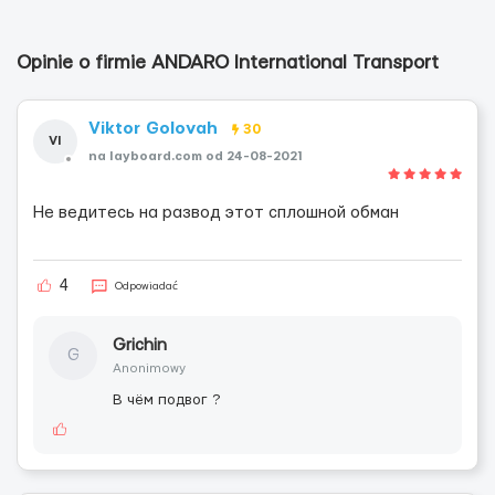
Opinie o firmie ANDARO International Transport
Viktor Golovah
30
VI
na layboard.com od 24-08-2021
Не ведитесь на развод этот сплошной обман
4
Odpowiadać
Grichin
G
Anonimowy
В чём подвог ?