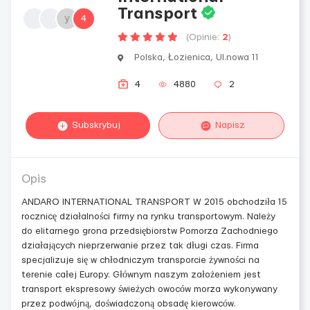
Transport
y
4
(Opinie:
2
)
Polska, Łozienica, Ul.nowa 11
4
4880
2
Subskrybuj
Napisz
Opis
ANDARO INTERNATIONAL TRANSPORT W 2015 obchodziła 15
rocznicę działalności firmy na rynku transportowym. Należy
do elitarnego grona przedsiębiorstw Pomorza Zachodniego
działających nieprzerwanie przez tak długi czas. Firma
specjalizuje się w chłodniczym transporcie żywności na
terenie całej Europy. Głównym naszym założeniem jest
transport ekspresowy świeżych owoców morza wykonywany
przez podwójną, doświadczoną obsadę kierowców.