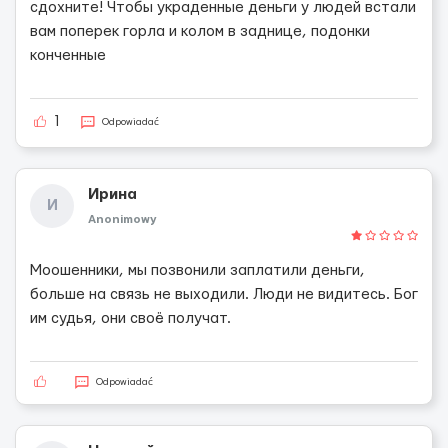
сдохните! Чтобы украденные деньги у людей встали
вам поперек горла и колом в заднице, подонки
конченные
1
Odpowiadać
Ирина
И
Anonimowy
Моошенники, мы позвонили заплатили деньги,
больше на связь не выходили. Люди не видитесь. Бог
им судья, они своё получат.
Odpowiadać