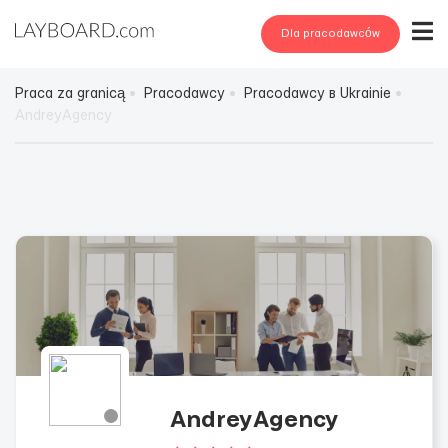
Dla pracodawców
Praca za granicą
Pracodawcy
Pracodawcy в Ukrainie
AndreyAgency
AndreyAgency