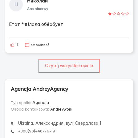
Николай
Н
Anonimowy
Етот *#!лала обёобует
1
Odpowiadać
Czytaj wszystkie opinie
Agencja AndreyAgency
Typ spółki:
Agencja
Osoba kontaktowa:
Andreywork
Ukraina, Александрия, вул. Свердлова 1
+380(98)448-76-19