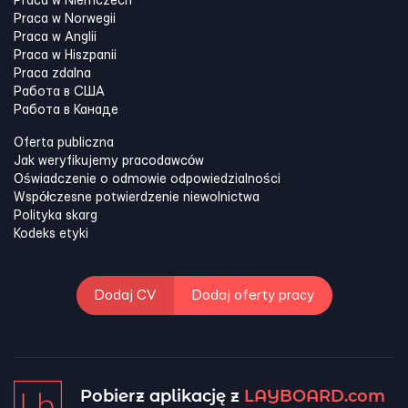
Praca w Niemczech
Praca w Norwegii
Praca w Anglii
Praca w Hiszpanii
Praca zdalna
Работа в США
Работа в Канадe
Oferta publiczna
Jak weryfikujemy pracodawców
Oświadczenie o odmowie odpowiedzialności
Współczesne potwierdzenie niewolnictwa
Polityka skarg
Kodeks etyki
Dodaj CV
Dodaj oferty pracy
Pobierz aplikację z
LAYBOARD.com