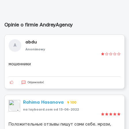
Opinie o firmie AndreyAgency
abdu
A
Anonimowy
мошенники
Odpowiadać
Rahima Hasanova
100
na layboard.com od 13-06-2022
Положительные отзывы пишут сами себе. мрази,