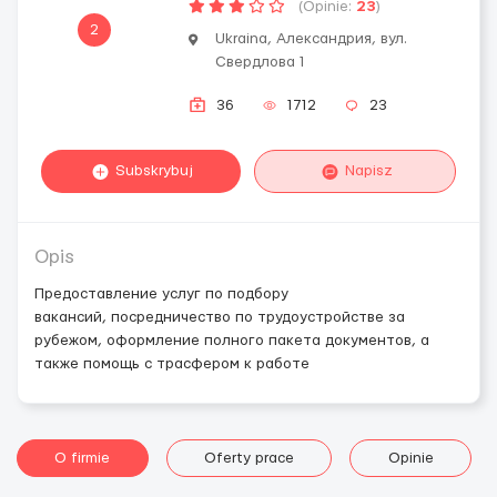
(Opinie:
23
)
2
Ukraina, Александрия, вул.
Свердлова 1
36
1712
23
Subskrybuj
Napisz
Opis
Предоставление услуг по подбору
вакансий, посредничество по трудоустройстве за
рубежом, оформление полного пакета документов, а
также помощь с трасфером к работе
O firmie
Oferty prace
Opinie