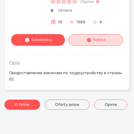
(Opinie:
0
)
Ukraina
10
1583
0
Subskrybuj
Napisz
Opis
Придоставление вакансии по трудоустройству в страны
ЕС
O firmie
Oferty prace
Opinie