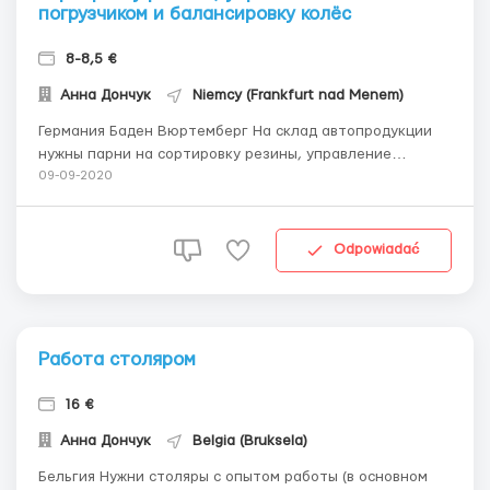
погрузчиком и балансировку колёс
8-8,5 €
Анна Дончук
Niemcy (Frankfurt nad Menem)
Германия Баден Вюртемберг На склад автопродукции
нужны парни на сортировку резины, управление
погрузчиком и балансировку колёс Оплата 8-8,5€ в час;
09-09-2020
график от 8 часов; жильё 300-350€ в отеле в 2 или 4-
местных номерах (100€ иметь на момент приезда) ...
Odpowiadać
Работа столяром
16 €
Анна Дончук
Belgia (Bruksela)
Бельгия Нужни столяры с опытом работы (в основном