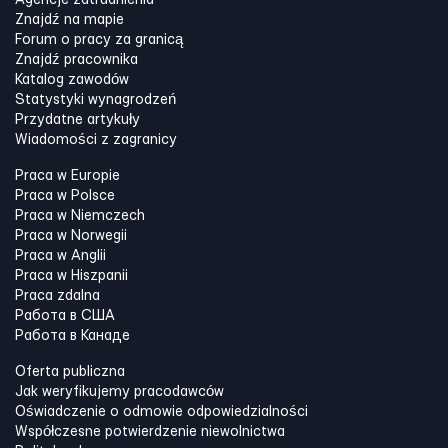
Agencje zatrudnienia
Znajdź na mapie
Forum o pracy za granicą
Znajdź pracownika
Katalog zawodów
Statystyki wynagrodzeń
Przydatne artykuły
Wiadomości z zagranicy
Praca w Europie
Praca w Polsce
Praca w Niemczech
Praca w Norwegii
Praca w Anglii
Praca w Hiszpanii
Praca zdalna
Работа в США
Работа в Канадe
Oferta publiczna
Jak weryfikujemy pracodawców
Oświadczenie o odmowie odpowiedzialności
Współczesne potwierdzenie niewolnictwa