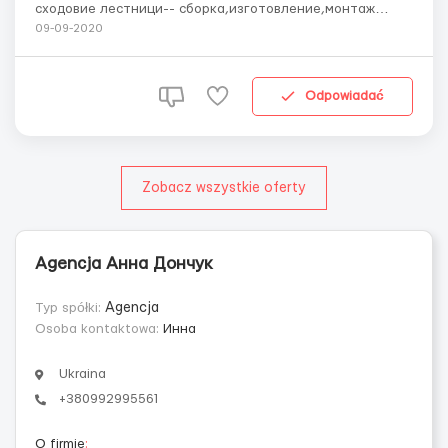
сходовие лестници-- сборка,изготовление,монтаж
,подгонка )укладка паркета и тд.) . Оформление по
09-09-2020
польской рабочей визе. Зарплата 16 евро в час нетто
Рабочий месяц 180-200 часов Выплата заработной
платы один раз в месяц Авансы после ...
Odpowiadać
Zobacz wszystkie oferty
Agencja Анна Дончук
Typ spółki:
Agencja
Osoba kontaktowa:
Инна
Ukraina
+380992995561
O firmie
: