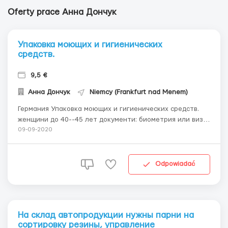
Oferty prace Анна Дончук
Упаковка моющих и гигиенических
средств.
9,5 €
Анна Дончук
Niemcy (Frankfurt nad Menem)
Германия Упаковка моющих и гигиенических средств.
женщини до 40--45 лет документи: биометрия или виза.
Суть работ: упаковка,стикеровка,проверка брака (
09-09-2020
гели,дезодоранти,средства для мойки посуди и тд.)
График работи: - 8-10 робочих часов, с пн-пт Оплата
труда 9.5ев.час. Жилье- 250 ...
Odpowiadać
На склад автопродукции нужны парни на
сортировку резины, управление