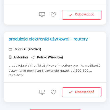
Odpowiadać
produkcja elektroniki użytkowej - routery
6500 zł (злотых)
Antonina
Polska (Wrocław)
produkcja elektroniki użytkowej - routery premia: możliwość
otrzymania premii za frekwencję nawet do 500-800
złpremia +5.60 zł brutto za każdą godzinę zmiany nocnej
18-12-2024
(22-6) - 200+ zł brutto/tydzieńpraca 5 dni w tygodniupraca
po 12 godzin dzienniepraca zarówno w zmianie dziennej,
jak i nocnej (06:00-1...
Odpowiadać