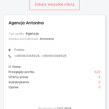
Zobacz wszystkie oferty
Agencja Antonina
Typ spółki:
Agencja
Osoba kontaktowa:
Antonina
Polska
+380963368928, +380963368928
O firmie
:
Przeglądy profilu
623
Oferty prace
6
Subskrybenci
0
Opinie
0
Na stronie od
17.12.2024