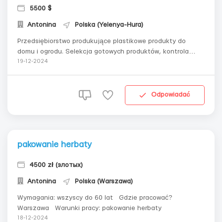
5500 $
Antonina
Polska (Yelenya-Hura)
Przedsiębiorstwo produkujące plastikowe produkty do
domu i ogrodu. Selekcja gotowych produktów, kontrola
jakości, pakowanie. JELENIA GÓRA Miasto Jelenia Góra (112
19-12-2024
km od Wrocławia) UMOWA ZLECENIAmężczyźni/kobiety do
50 lat ⏰ system 4 brygad 4 dni 6:00-14:00 – 1 dzień
wolny/4 dni...
Odpowiadać
pakowanie herbaty
4500 zł (злотых)
Antonina
Polska (Warszawa)
Wymagania: wszyscy do 60 lat Gdzie pracować?
Warszawa Warunki pracy: pakowanie herbaty
18-12-2024