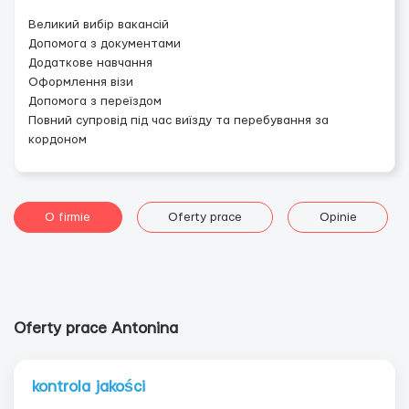
Великий вибір вакансій
Допомога з документами
Додаткове навчання
Оформлення візи
Допомога з переїздом
Повний супровід під час виїзду та перебування за
кордоном
O firmie
Oferty prace
Opinie
Oferty prace Antonina
kontrola jakości