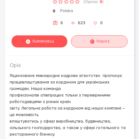
(Opinie:
0
)
Polska
6
623
0
Subskrybuj
Napisz
Opis
Ліцензоване міжнародне кадрове агентство пропонує
працевлаштування за кордоном для українських
громадян. Наша команда
професіоналів співпрацює тільки з перевіреними
роботодавцями з різних країн
світу. Легальна робота за кордоном від нашої компанії –
це можливість
влаштуватись у сфері виробництва, будівництва,
сільського господарства, а також у сфері готельного та
ресторанного бізнесу.